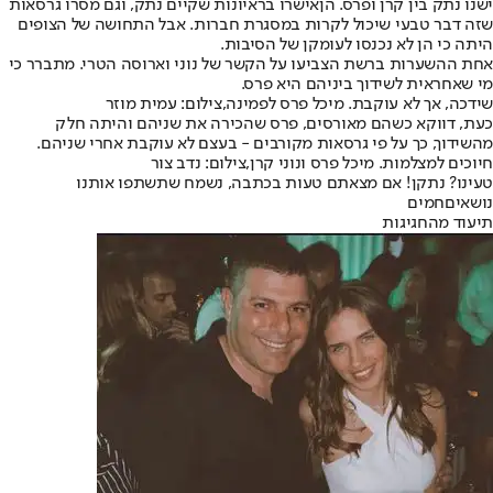
ישנו נתק בין קרן ופרס. הן
אישרו בראיונות שקיים נתק
, וגם מסרו גרסאות
שזה דבר טבעי שיכול לקרות במסגרת חברות. אבל התחושה של הצופים
היתה כי הן לא נכנסו לעומקן של הסיבות.
אחת ההשערות ברשת הצביעו על הקשר של נוני וארוסה הטרי. מתברר כי
מי שאחראית לשידוך ביניהם היא פרס.
שידכה, אך לא עוקבת. מיכל פרס לפמינה,צילום: עמית מוזר
כעת, דווקא כשהם מאורסים, פרס שהכירה את שניהם והיתה חלק
מהשידוך, כך על פי גרסאות מקורבים - בעצם לא עוקבת אחרי שניהם.
חיוכים למצלמות. מיכל פרס ונוני קרן,צילום: נדב צור
טעינו? נתקן! אם מצאתם טעות בכתבה, נשמח שתשתפו אותנו
נושאיםחמים
תיעוד מהחגיגות