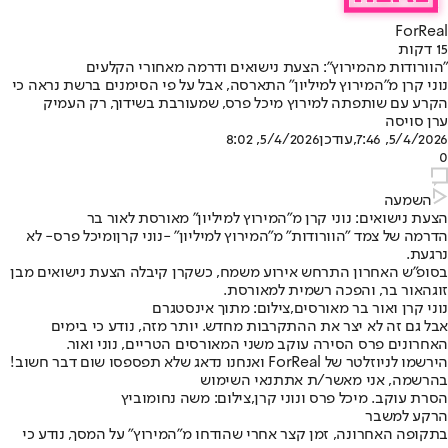
ForReal
15 דקות
"הוורודות מהמירוץ": הצעת נישואים ודרמה מאחורי הקלעים
נוני קרן מ"המירוץ למיליון" התארסה, אבל על פי הסימנים ברשת נראה כי
הקרע עם שותפתה למירוץ מיכל פרס, שמעורבת בשידוך, רק העמיק
ערן סויסה
5/4/2026, 7:46
,עודכן
5/4/2026, 8:02
0
השמעה
הצעת נישואים: נוני קרן מ"המירוץ למיליון" מאורסת לאור בר
הדרמה של צמד "הוורודות" מ"המירוץ למיליון" -
נוני קרן
ו
מיכל פרס
- לא
נרגעת.
בסופ"ש האחרון התרחש אירוע משמח, כשקרן קיבלה הצעת נישואים מבן
זוגה
אור בר
, והפכה רשמית למאורסת.
נוני קרן ואור בר מאורסים,צילום: מתוך אינסטגרם
אבל גם זה לא יצר את ההתקרבות מחדש. יותר מזה, נודע כי בימים
האחרונים פרס הסירה עוקב משני המאורסים הטריים, נוני ואור.
הירשמו לניוזלטר של ForReal ואנחנו נדאג שלא תפספסו שום דבר חשוב!
בהרשמה, אני מאשר/ת את
תנאי השימוש
הסרת עוקב. מיכל פרס ונוני קרן,צילום: משה נחומוביץ
הרקע למשבר
בתקופה האחרונה, זמן קצר אחרי שהודחו מ"המירוץ" על המסך, נודע כי