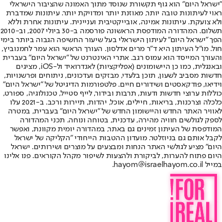
"ישראל היום" הוא גוף תקשורת שנוסד מתוך האמונה שהציבור הישראלי
ראוי לעיתונות טובה יותר, מאוזנת יותר ומדויקת יותר. עיתונות שמדברת
ולא צועקת. עיתונות אמינה, אובייקטיבית ועניינית. עיתונות אחרת וללא
תשלום. המהדורה המודפסת הראשונה פורסמה ב-30 ביולי 2007, וב-2010
הפך "ישראל היום" לעיתון הישראלי בעל שיעור החשיפה הגבוה ביותר בימי
חול. מו"ל העיתון היא ד"ר מרים אדלסון. העורך הראשי הוא עמר לחמנוביץ,
והעורך המייסד הוא עמוס רגב. אתרי האינטרנט של "ישראל היום" בעברית
ובאנגלית, כמו כן היישומונים (אפליקציות) לאנדרואיד ול-iOS, מציגים
חדשות מסביב לשעון, תוכן בלעדי, מבזקים ועדכונים, ניתוחים ופרשנויות,
וידיאו, פודקאסטים ושידורים חיים. פלטפורמות הדיגיטל של "ישראל היום"
כוללות ערוצי חדשות ודעות, תרבות ובידור, לייף סטייל, טכנולוגיה, ספורט,
כלכלה וצרכנות, בריאות, חיילים, אוכל, יהדות, תיירות ורכב. ב-2021 עלו
לאוויר האתר החדש והיישומון החדש של "ישראל היום" בעברית, במטרה
לספק לגולשים חוויה מהירה, עדכנית, בטוחה ונוחה. תכני המהדורה
המודפסת של העיתון זמינים גם באתר, במהדורה יומית מקוונת, ואפשר
לקבל אותם גם בניוזלטר. מועדון ההטבות הייחודי "הקליקה של ישראל
היום" מציע לגולשי האתר הנחות ומבצעים על מוצרים ושירותים. ישראל
היום פתוח להערות, לביקורת ולהצעות לשיפור מקהל הקוראים. פנו אלינו
במייל hayom@israelhayom.co.il.