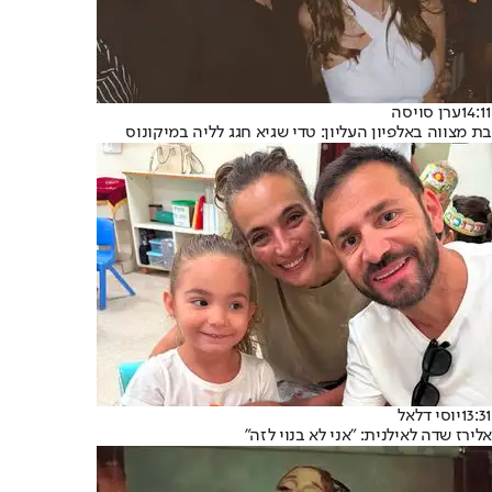
14:11
ערן סויסה
בת מצווה באלפיון העליון: טדי שגיא חגג לליה במיקונוס
13:31
יוסי דלאל
אלירז שדה לאילנית: "אני לא בנוי לזה"