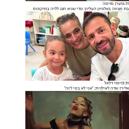
14:11
ערן סויסה
בת מצווה באלפיון העליון: טדי שגיא חגג לליה במיקונוס
13:31
יוסי דלאל
אלירז שדה לאילנית: "אני לא בנוי לזה"