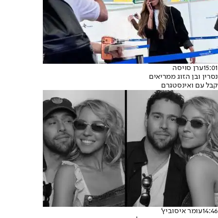
15:01
ערן סויסה
נסרין ובן הזוג ממריאים
קבל עם ואינסטגרם
14:46
עומר איסוביץ'