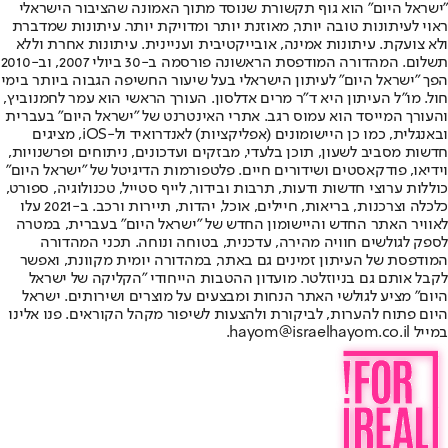
"ישראל היום" הוא גוף תקשורת שנוסד מתוך האמונה שהציבור הישראלי
ראוי לעיתונות טובה יותר, מאוזנת יותר ומדויקת יותר. עיתונות שמדברת
ולא צועקת. עיתונות אמינה, אובייקטיבית ועניינית. עיתונות אחרת וללא
תשלום. המהדורה המודפסת הראשונה פורסמה ב-30 ביולי 2007, וב-2010
הפך "ישראל היום" לעיתון הישראלי בעל שיעור החשיפה הגבוה ביותר בימי
חול. מו"ל העיתון היא ד"ר מרים אדלסון. העורך הראשי הוא עמר לחמנוביץ,
והעורך המייסד הוא עמוס רגב. אתרי האינטרנט של "ישראל היום" בעברית
ובאנגלית, כמו כן היישומונים (אפליקציות) לאנדרואיד ול-iOS, מציגים
חדשות מסביב לשעון, תוכן בלעדי, מבזקים ועדכונים, ניתוחים ופרשנויות,
וידיאו, פודקאסטים ושידורים חיים. פלטפורמות הדיגיטל של "ישראל היום"
כוללות ערוצי חדשות ודעות, תרבות ובידור, לייף סטייל, טכנולוגיה, ספורט,
כלכלה וצרכנות, בריאות, חיילים, אוכל, יהדות, תיירות ורכב. ב-2021 עלו
לאוויר האתר החדש והיישומון החדש של "ישראל היום" בעברית, במטרה
לספק לגולשים חוויה מהירה, עדכנית, בטוחה ונוחה. תכני המהדורה
המודפסת של העיתון זמינים גם באתר, במהדורה יומית מקוונת, ואפשר
לקבל אותם גם בניוזלטר. מועדון ההטבות הייחודי "הקליקה של ישראל
היום" מציע לגולשי האתר הנחות ומבצעים על מוצרים ושירותים. ישראל
היום פתוח להערות, לביקורת ולהצעות לשיפור מקהל הקוראים. פנו אלינו
במייל hayom@israelhayom.co.il.