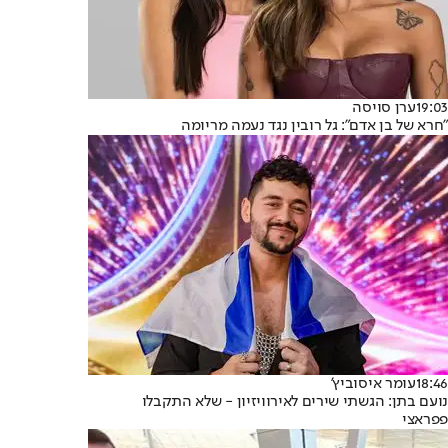
19:03
ערן סויסה
"חרא של בן אדם": גל רובין נגד נעמה מריומה
18:46
עומר איסוביץ'
נועם בתן: הגשתי שירים לאירוויזיון - שלא התקבלו
פפראצי