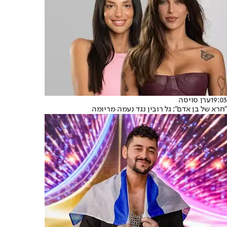
19:03
ערן סויסה
"חרא של בן אדם": גל רובין נגד נעמה מריומה