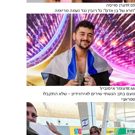
19:03
ערן סויסה
"חרא של בן אדם": גל רובין נגד נעמה מריומה
18:46
עומר איסוביץ'
נועם בתן: הגשתי שירים לאירוויזיון - שלא התקבלו
פפראצי