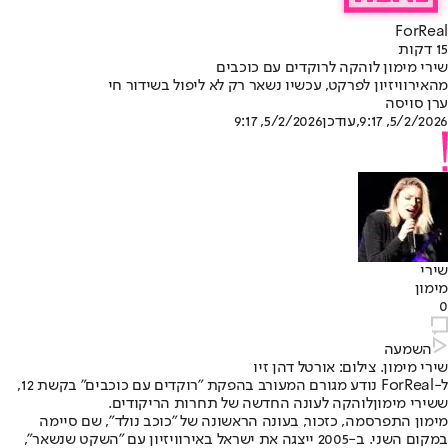
ForReal
15 דקות
שירי מימון לוהקה לרוקדים עם כוכבים
מהאירוויזיון לפרקט, עכשיו נשאר רק לא ליפול בשידור חי
ערן סויסה
5/2/2026, 9:17
,עודכן
5/2/2026, 9:17
שירי
מימון
0
השמעה
שירי מימון. צילום: אורטל דהן זיו
ל-ForReal נודע מגורם המעורב בהפקת "רוקדים עם כוכבים" בקשת 12,
ש
שירי מימון
לוהקה לעונה החדשה של תחרות הריקודים.
מימון התפרסמה, כזכור, בעונה הראשונה של "כוכב נולד", שם סיימה
במקום השני. ב-2005 ייצגה את ישראל באירוויזיון עם "השקט שנשאר",