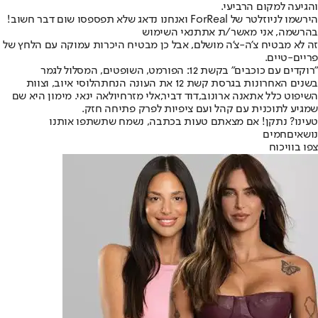
והגיעה למקום הרביעי.
הירשמו לניוזלטר של ForReal ואנחנו נדאג שלא תפספסו שום דבר חשוב!
בהרשמה, אני מאשר/ת את
תנאי השימוש
זה לא מבטיח צ’ה-צ’ה מושלם, אבל כן מבטיח היכרות עמוקה עם הלחץ של
פריים-טיים.
"רוקדים עם כוכבים" בקשת 12: הפורמט, השופטים, המסלול לגמר
בשנים האחרונות בגרסת קשת 12 את העונה הנחתה
לוסי איוב
, וצוות
השיפוט כלל את
אנה ארונוב
,
דוד דביר
,
אלי מזרחי
ו
לאה ינאי
. מימון היא שם
שמגיע לתוכנית עם קהל ועם ציפיות לפרק פתיחה חזק.
טעינו? נתקן! אם מצאתם טעות בכתבה, נשמח שתשתפו אותנו
נושאיםחמים
צפו בוויכוח