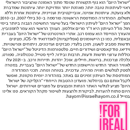
"ישראל היום" הוא גוף תקשורת שנוסד מתוך האמונה שהציבור הישראלי
ראוי לעיתונות טובה יותר, מאוזנת יותר ומדויקת יותר. עיתונות שמדברת
ולא צועקת. עיתונות אמינה, אובייקטיבית ועניינית. עיתונות אחרת וללא
תשלום. המהדורה המודפסת הראשונה פורסמה ב-30 ביולי 2007, וב-2010
הפך "ישראל היום" לעיתון הישראלי בעל שיעור החשיפה הגבוה ביותר בימי
חול. מו"ל העיתון היא ד"ר מרים אדלסון. העורך הראשי הוא עמר לחמנוביץ,
והעורך המייסד הוא עמוס רגב. אתרי האינטרנט של "ישראל היום" בעברית
ובאנגלית, כמו כן היישומונים (אפליקציות) לאנדרואיד ול-iOS, מציגים
חדשות מסביב לשעון, תוכן בלעדי, מבזקים ועדכונים, ניתוחים ופרשנויות,
וידיאו, פודקאסטים ושידורים חיים. פלטפורמות הדיגיטל של "ישראל היום"
כוללות ערוצי חדשות ודעות, תרבות ובידור, לייף סטייל, טכנולוגיה, ספורט,
כלכלה וצרכנות, בריאות, חיילים, אוכל, יהדות, תיירות ורכב. ב-2021 עלו
לאוויר האתר החדש והיישומון החדש של "ישראל היום" בעברית, במטרה
לספק לגולשים חוויה מהירה, עדכנית, בטוחה ונוחה. תכני המהדורה
המודפסת של העיתון זמינים גם באתר, במהדורה יומית מקוונת, ואפשר
לקבל אותם גם בניוזלטר. מועדון ההטבות הייחודי "הקליקה של ישראל
היום" מציע לגולשי האתר הנחות ומבצעים על מוצרים ושירותים. ישראל
היום פתוח להערות, לביקורת ולהצעות לשיפור מקהל הקוראים. פנו אלינו
במייל hayom@israelhayom.co.il.