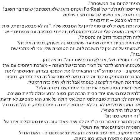
רציתי להיות עם המשפחה".
הירשמו לניוזלטר של ForReal ואנחנו נדאג שלא תפספסו שום דבר חשוב!
בהרשמה, אני מאשר/ת את
תנאי השימוש
"זה לא מבטא – זו דיקציה"
כהן מתעקשת לשים סוף לדיון על המבטא שלה. "זה לא מבטא צרפתי, זאת
דיקציה. השפה שלי זה עברית ואנגלית, והייתי בסביבה עם צרפתים - יש
לזה חלק מאוד גדול. זה נתפס לי".
כשהיית בבית הייתה שמועה שהמבטא זה משחק, מכירה את זה?
"שמעתי על זה. אין לי תשובה לזה. זה הטונציה שלי, אני לא מתביישת
בזה".
"זה הטונציה שלי, אני לא מתביישת בזה". תרצה כהן,
כשמגיע הרגע לדבר על הציר המרכזי של העונה - מערכת היחסים עם ארז
איסקוב - כהן מודה: "אני החבאתי לו את הכפכף בצחוק והוא שפך לי את
הדברים מהתיק. מהצד זה היה נראה לא טוב אבל זה היה בצחוק. דחפנו
אחד את השנייה לקיצון. כעסתי אבל זה לא היה כזה דרמטי".
אולי ראית הסיטואציה אחרת כי היית קצת דלוקה עליו?
"להיות עם מישהו יחד בבית הרבה זמן בטוב וברע יכולה להיות משיכה.
הייתה לנו חברות טובה לפני הכול. אני חולה על ארז, הוא מקסים. לא יודעת
אם הוא בשבילי או לא, זה לא רלוונטי. הייתה בינינו כימיה, ובגלל זה גם כל
ריב שלנו היה פיצוץ".
"זה הרגיש כמו זוג"
כהן מתארת חיבור נדיר: "היה לנו שיח מאוד טוב. היינו מסתכלים אחד על
השנייה ומבינים אחד את השני".
ארז איסקוב, מאי ערב ותרצה כהן,צילום: אינסטגרם - האח הגדול
מה שאת מתארת נשמע כמו זוגיות.