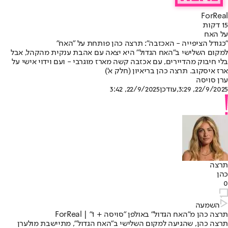
ForReal
15 דקות
על האח
"כגודל הציפייה - האכזבה": תרצה כהן פותחת על "האח"
למקום השלישי ב"האח הגדול" היא יצאה עם אהבת ענקית מהקהל, אבל
בלי חיבוק מהדיירים, עם אכזבה קשה מארז מוגרבי - ועם וידוי אישי על
ארז איסקוב. תרצה כהן בריאיון (חלק א')
ערן סויסה
22/9/2025, 3:29
,עודכן
22/9/2025, 3:42
תרצה
כהן
0
השמעה
תרצה כהן מ"האח הגדול" באולפן "סויסה + 1" | ForReal
תרצה כהן
, שהגיעה למקום השלישי ב"האח הגדול", מתיישבת מול
ערן