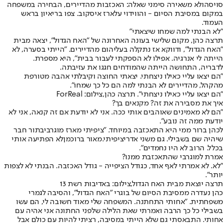
סויסה
ולא משאירה סימני שאלה: האכזבות מהדיירים, הבחירה במשפחה
במקום במסיבת הסיום - והווידוי על
ארז איסקוב
. צפו בריאיון בראש
העמוד.
"לא הבנתי למה שמחו שיצאתי"
תרצה כהן, מקום שלישי בעונה האחרונה של "האח הגדול", יצאה מבית
"האח הגדול", ודווקא אז נתקלה בעליהום מהדיירים. "הייתי בסערה, לא
הייתה לי אנרגיה. אפילו לא הספקתי לעבור בבית", היא מספרת.
לדבריה, התחושה הייתה שהמודחים חגגו את עזיבתה.
"הם יצאו עליי כאילו ניצחתי. יצאתי החוצה וקיבלתי אהבה מטורפת
מהקהל, מהדיירים לא הבנתי למה הם כל כך שמחו".
"הם יצאו עליי כאילו ניצחתי". תרצה כהן,צילום: ForReal
איך את מסבירה את זה? מקנאים בך?
"‏הם לא מאמינים שאוהבים אותי ככה. אני לא יודעת אם זה קנאה, אני לא
יודעת ממה זה נובע".
לכהן ברור ממי היא התאכזבה במיוחד. "ציפיתי מ
ארז מוגרבי
בתור חבר
שיהיה שם בשבילי. גם מ
שני אדרי
ציפיתי.
מאור ברוכמן
לא הפתיעה אותי
בכלל. הרוב לא היו נחמדים".
אמרת למוגרבי שהתאכזבת ממנו?
"לא. לא אמרתי לאף אחד, כגודל הציפייה - גודל האכזבה. הבנתי לא לצפות
יותר".
תרצה יוצאת מבית האח הגדול,צילום: באדיבות רשת 13
כהן נעדרה ממסיבת הסיום של בוגרי "האח הגדול", והסיבה לגמרי
משפחתית. "אחותי התחתנה. המשפחה שלי מאוד חשובה לי, הם עשו
בשבילי כל כך הרבה ואמרתי שאת הלילה שלפני החתונה אני אהיה עם
אחותי. התבאסתי גם שלא הייתי במסיבה, רציתי להיות עם כולם אבל