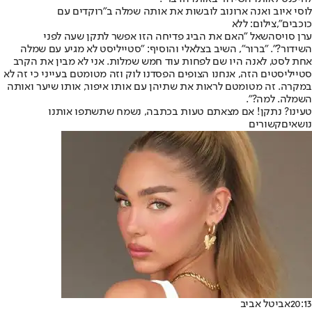
לוסי איוב ואנה ארונוב לובשות את אותה שמלה ב"רוקדים עם
כוכבים",צילום: ללא
ערן סויסה
שאל "האם את הביג פדיחה הזו אפשר לתקן שעה לפני
השידור?". "ברור", השיב בצלאלי והוסיף: "סטייליסט לא מגיע עם שמלה
אחת לסט, לאנה היו שם לפחות עוד חמש שמלות. אני לא מבין את הקרב
סטייליסטים הזה, אנחנו הצופים הפסדנו לוק וזה מטומטם בעייני כי זה לא
במקרה. זה מטומטם לראות את שתיהן עם אותו איפור, אותו שיער ואותה
השמלה. למה?".
טעינו? נתקן! אם מצאתם טעות בכתבה, נשמח שתשתפו אותנו
נושאיםקשורים
20:13
אביטל אביב