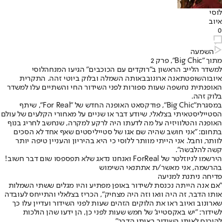
לוסי
איוב
0
השמעה
מתוך "Big Chic", פרק 2
למשדר הלייב הראשון ב"
רוקדים עם הכוכבים
" הגיעו המנחה
לוסי
איוב
והשופטת
אנה ארונוב
באותה השמלה ובלוק ביוטי זהה. התקרית
האופנתית נחשפה שעות ספורות לפני השידור החי ו
השתיים עלו למשדר
בלוק זהה
.
במסגרת
"
Big Chic
"
, פודקסאט האופנה החדש של "For Real", שיתף
הסטייליסט
איתי בצלאלי
, שיודע דבר או שניים על מאחורי הקלעים של עולם
האופנה והטלוויזיה על מה לדעתו היה לרקע למקרה, שנחשב לחריג בנוף
בתחום: "אני חושב שהיה שם אגו של סטייליסטים שאף אחד לא הסכים
לוותר, וחבל. אני הייתי מוותר ללוסי כי היא בהיריון והעניין טיפה יותר
קשה להלבשה".
הירשמו לניוזלטר של ForReal ואנחנו נדאג שלא תפספסו שום דבר חשוב!
בהרשמה, אני מאשר/ת את
תנאי השימוש
פדיחה ניתנת למניעה
"אם אנה הייתה נכנסת לשידור באופן מפתיע והיו מגלים ששתי השמלות
אותו הדבר, זה היה וואו וזה היה מצחיק", הכריז בצלאלי והתייחס לעובדה
שארונוב ואיוב ראו את הלוקים הזהים שעות לפני השידור ועדיין עלו כך
לשידור: "יש באקסטייג' של חמש שעות לפני כן, הן ידעו שהן הולכות
להיכנס לאותו השידור באותו הדבר".