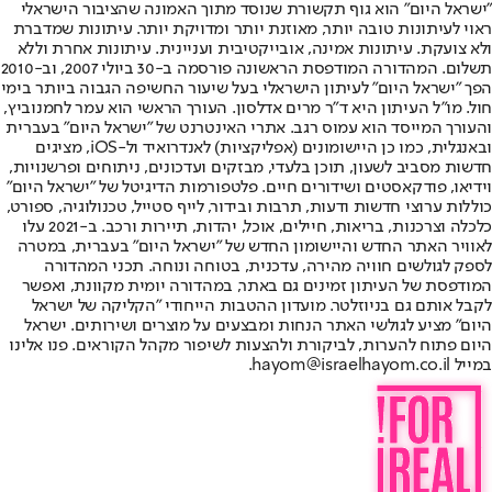
"ישראל היום" הוא גוף תקשורת שנוסד מתוך האמונה שהציבור הישראלי
ראוי לעיתונות טובה יותר, מאוזנת יותר ומדויקת יותר. עיתונות שמדברת
ולא צועקת. עיתונות אמינה, אובייקטיבית ועניינית. עיתונות אחרת וללא
תשלום. המהדורה המודפסת הראשונה פורסמה ב-30 ביולי 2007, וב-2010
הפך "ישראל היום" לעיתון הישראלי בעל שיעור החשיפה הגבוה ביותר בימי
חול. מו"ל העיתון היא ד"ר מרים אדלסון. העורך הראשי הוא עמר לחמנוביץ,
והעורך המייסד הוא עמוס רגב. אתרי האינטרנט של "ישראל היום" בעברית
ובאנגלית, כמו כן היישומונים (אפליקציות) לאנדרואיד ול-iOS, מציגים
חדשות מסביב לשעון, תוכן בלעדי, מבזקים ועדכונים, ניתוחים ופרשנויות,
וידיאו, פודקאסטים ושידורים חיים. פלטפורמות הדיגיטל של "ישראל היום"
כוללות ערוצי חדשות ודעות, תרבות ובידור, לייף סטייל, טכנולוגיה, ספורט,
כלכלה וצרכנות, בריאות, חיילים, אוכל, יהדות, תיירות ורכב. ב-2021 עלו
לאוויר האתר החדש והיישומון החדש של "ישראל היום" בעברית, במטרה
לספק לגולשים חוויה מהירה, עדכנית, בטוחה ונוחה. תכני המהדורה
המודפסת של העיתון זמינים גם באתר, במהדורה יומית מקוונת, ואפשר
לקבל אותם גם בניוזלטר. מועדון ההטבות הייחודי "הקליקה של ישראל
היום" מציע לגולשי האתר הנחות ומבצעים על מוצרים ושירותים. ישראל
היום פתוח להערות, לביקורת ולהצעות לשיפור מקהל הקוראים. פנו אלינו
במייל hayom@israelhayom.co.il.