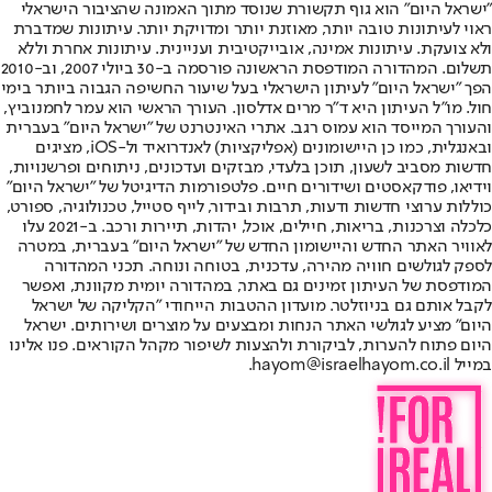
"ישראל היום" הוא גוף תקשורת שנוסד מתוך האמונה שהציבור הישראלי
ראוי לעיתונות טובה יותר, מאוזנת יותר ומדויקת יותר. עיתונות שמדברת
ולא צועקת. עיתונות אמינה, אובייקטיבית ועניינית. עיתונות אחרת וללא
תשלום. המהדורה המודפסת הראשונה פורסמה ב-30 ביולי 2007, וב-2010
הפך "ישראל היום" לעיתון הישראלי בעל שיעור החשיפה הגבוה ביותר בימי
חול. מו"ל העיתון היא ד"ר מרים אדלסון. העורך הראשי הוא עמר לחמנוביץ,
והעורך המייסד הוא עמוס רגב. אתרי האינטרנט של "ישראל היום" בעברית
ובאנגלית, כמו כן היישומונים (אפליקציות) לאנדרואיד ול-iOS, מציגים
חדשות מסביב לשעון, תוכן בלעדי, מבזקים ועדכונים, ניתוחים ופרשנויות,
וידיאו, פודקאסטים ושידורים חיים. פלטפורמות הדיגיטל של "ישראל היום"
כוללות ערוצי חדשות ודעות, תרבות ובידור, לייף סטייל, טכנולוגיה, ספורט,
כלכלה וצרכנות, בריאות, חיילים, אוכל, יהדות, תיירות ורכב. ב-2021 עלו
לאוויר האתר החדש והיישומון החדש של "ישראל היום" בעברית, במטרה
לספק לגולשים חוויה מהירה, עדכנית, בטוחה ונוחה. תכני המהדורה
המודפסת של העיתון זמינים גם באתר, במהדורה יומית מקוונת, ואפשר
לקבל אותם גם בניוזלטר. מועדון ההטבות הייחודי "הקליקה של ישראל
היום" מציע לגולשי האתר הנחות ומבצעים על מוצרים ושירותים. ישראל
היום פתוח להערות, לביקורת ולהצעות לשיפור מקהל הקוראים. פנו אלינו
במייל hayom@israelhayom.co.il.