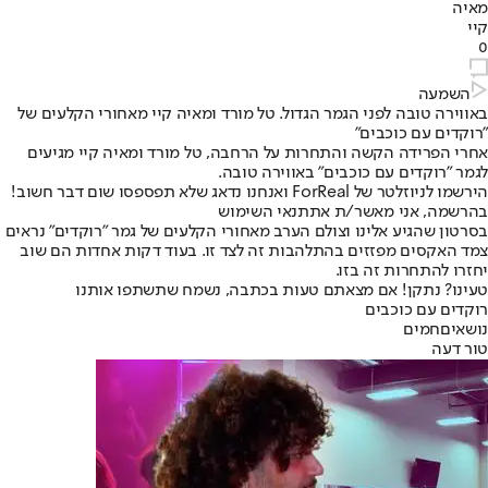
מאיה
קיי
0
השמעה
באווירה טובה לפני הגמר הגדול. טל מורד ומאיה קיי מאחורי הקלעים של
"רוקדים עם כוכבים"
אחרי הפרידה הקשה והתחרות על הרחבה, טל מורד ומאיה קיי מגיעים
לגמר "רוקדים עם כוכבים" באווירה טובה.
הירשמו לניוזלטר של ForReal ואנחנו נדאג שלא תפספסו שום דבר חשוב!
בהרשמה, אני מאשר/ת את
תנאי השימוש
בסרטון שהגיע אלינו וצולם הערב מאחורי הקלעים של גמר ״רוקדים״ נראים
צמד האקסים מפזזים בהתלהבות זה לצד זו. בעוד דקות אחדות הם שוב
יחזרו להתחרות זה בזו.
טעינו? נתקן! אם מצאתם טעות בכתבה, נשמח שתשתפו אותנו
רוקדים עם כוכבים
נושאיםחמים
טור דעה