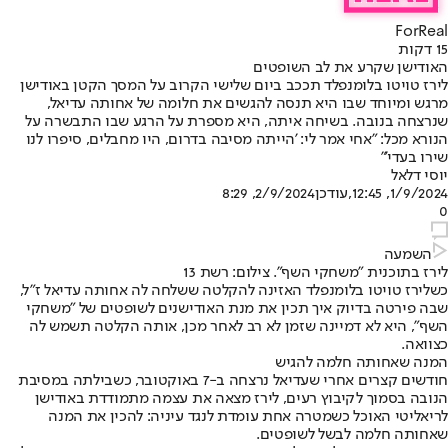
ForReal
15 דקות
האודישן שקרע את לב השופטים
לירז טויטו בלומנפלד תככב ביום שלישי הקרוב על המסך הקטן באודישן
מרגש ומיוחד שבו היא תנסה להגשים את חלומה של אחותה עדיאל,
שנרצחה בנובה. בשיחה איתה, היא מספרת על הרגע שבו התבשרה על
הנורא מכל: "אחי אמר לי: 'הייתה מסיבה בדרום, היו מחבלים, סיפרו לנו
שירו בעדי'"
יוסי דלאל
1/9/2024, 12:45
,עודכן
2/9/2024, 8:29
0
השמעה
לירז בתוכנית "משחקי השף". צילום: רשת 13
כשלירז טויטו בלומנפלד האזינה להקלטה ששלחה לה אחותה עדיאל ז״ל,
שבה פירטה בדיוק איך תכין את מנת האודישנים לשופטים של "משחקי
השף", היא לא דמיינה שזמן לא רב לאחר מכן, אותה הקלטה תשמש לה
כצוואה.
המנה שאחותה חלמה להגיש
חודשים קצרים אחרי שעדיאל נרצחה ב-7 באוקטובר, כשבילתה במסיבת
הנובה בסמוך לקיבוץ רעים, לירז מצאה את עצמה מתמודדת באודישן
לריאליטי האוכל כשמטרה אחת עומדת לנגד עיניה: להכין את המנה
שאחותה חלמה לבשל לשופטים.