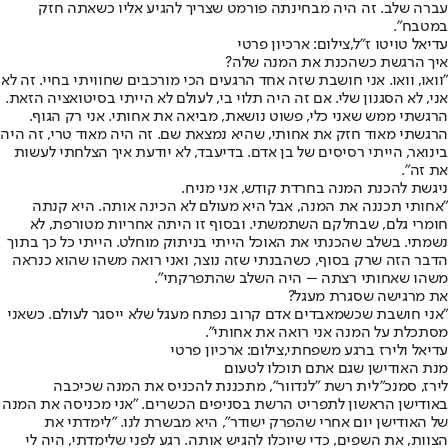
עברה שלב. זה היה מבחינתה פורמט שצריך להגיע אליו כשאתה חזק
במטבח".
עדיאל טויטו ז"ל,צילום: ארכיון פרטי
איך הרגשת כשהכנת את המנה שלה?
"וואו, וואו. אני חושבת שזה אחד הרגעים הכי מורכבים שחוויתי בחיי. זה לא
אני, לא הסגנון שלי. אם זה היה תלוי בי, לעולם לא הייתי בסיטואציה הזאת.
הרגשתי ממש שאני כלי, פשוט נושאת, מביאה את אחותי. אני רק הגוף.
הרגשתי מאוד חזק את אחותי, שהיא נמצאת שם. זה היה מאוד טרי, זה היה
בינואר, הייתי רסיסים של בן אדם. בדיעבד, לא יודעת איך הצלחתי לעשות
את זה".
ניגשת להכנת המנה בחרדת קודש, אני מניח.
"אחותי תכננה את המנה, אבל היא מעולם לא הכינה אותה. היא קנתה
חומרי גלם, שבחלקם השתמשתי. ובסוף זו היתה אחריות מטורפת, לא
נשמתי. בשלב שהכנתי את האוכל הייתי בניתוק מוחלט. הייתי כל כך בתוך
הדבר הזה שרק בסוף, כשהבנתי שזה נוצר, ואני רואה משהו שהוא כנראה
משהו שאחותי רצתה – היה השלב שהתפרקתי".
את מרגישה שסגרת מעגל?
"אני חושבת שכשמאבדים אדם קרוב נפתח מעגל שלא ייסגר לעולם. כשאני
מסתכלת על המנה אני רואה את אחותי".
עדיאל ולירז ברגע משפחתי,צילום: ארכיון פרטי
מנת האודישן שגם אתם תוכלו לטעום
לירז, סמנכ"לית רשת "לנדוור", מתכננת להכניס את המנה שכיכבה
באודישן הראשון לתפריט הרשת בסניפים הכשרים. "אני מכניסה את המנה
של האודישן יום אחרי שהפרק ישודר", היא מבשרת לנו. "לימדתי את
הצוות, את השפים, כדי שיוכלו להגיש אותה. רגע לפני שלימדתי, היה לי