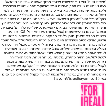
"ישראל היום" הוא גוף תקשורת שנוסד מתוך האמונה שהציבור הישראלי
ראוי לעיתונות טובה יותר, מאוזנת יותר ומדויקת יותר. עיתונות שמדברת
ולא צועקת. עיתונות אמינה, אובייקטיבית ועניינית. עיתונות אחרת וללא
תשלום. המהדורה המודפסת הראשונה פורסמה ב-30 ביולי 2007, וב-2010
הפך "ישראל היום" לעיתון הישראלי בעל שיעור החשיפה הגבוה ביותר בימי
חול. מו"ל העיתון היא ד"ר מרים אדלסון. העורך הראשי הוא עמר לחמנוביץ,
והעורך המייסד הוא עמוס רגב. אתרי האינטרנט של "ישראל היום" בעברית
ובאנגלית, כמו כן היישומונים (אפליקציות) לאנדרואיד ול-iOS, מציגים
חדשות מסביב לשעון, תוכן בלעדי, מבזקים ועדכונים, ניתוחים ופרשנויות,
וידיאו, פודקאסטים ושידורים חיים. פלטפורמות הדיגיטל של "ישראל היום"
כוללות ערוצי חדשות ודעות, תרבות ובידור, לייף סטייל, טכנולוגיה, ספורט,
כלכלה וצרכנות, בריאות, חיילים, אוכל, יהדות, תיירות ורכב. ב-2021 עלו
לאוויר האתר החדש והיישומון החדש של "ישראל היום" בעברית, במטרה
לספק לגולשים חוויה מהירה, עדכנית, בטוחה ונוחה. תכני המהדורה
המודפסת של העיתון זמינים גם באתר, במהדורה יומית מקוונת, ואפשר
לקבל אותם גם בניוזלטר. מועדון ההטבות הייחודי "הקליקה של ישראל
היום" מציע לגולשי האתר הנחות ומבצעים על מוצרים ושירותים. ישראל
היום פתוח להערות, לביקורת ולהצעות לשיפור מקהל הקוראים. פנו אלינו
במייל hayom@israelhayom.co.il.