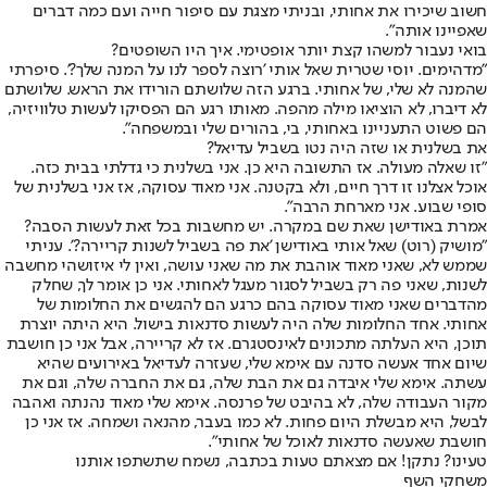
חשוב שיכירו את אחותי, ובניתי מצגת עם סיפור חייה ועם כמה דברים
שאפיינו אותה".
בואי נעבור למשהו קצת יותר אופטימי. איך היו השופטים?
"מדהימים. יוסי שטרית שאל אותי 'רוצה לספר לנו על המנה שלך?'. סיפרתי
שהמנה לא שלי, של אחותי. ברגע הזה שלושתם הורידו את הראש. שלושתם
לא דיברו, לא הוציאו מילה מהפה. מאותו רגע הם הפסיקו לעשות טלוויזיה,
הם פשוט התעניינו באחותי, בי, בהורים שלי ובמשפחה".
את בשלנית או שזה היה נטו בשביל עדיאל?
"זו שאלה מעולה. אז התשובה היא כן. אני בשלנית כי גדלתי בבית כזה.
אוכל אצלנו זו דרך חיים, ולא בקטנה. אני מאוד עסוקה, אז אני בשלנית של
סופי שבוע. אני מארחת הרבה".
אמרת באודישן שאת שם במקרה. יש מחשבות בכל זאת לעשות הסבה?
"מושיק (רוט) שאל אותי באודישן 'את פה בשביל לשנות קריירה?'. עניתי
שממש לא, שאני מאוד אוהבת את מה שאני עושה, ואין לי איזושהי מחשבה
לשנות, שאני פה רק בשביל לסגור מעגל לאחותי. אני כן אומר לך, שחלק
מהדברים שאני מאוד עסוקה בהם כרגע הם להגשים את החלומות של
אחותי. אחד החלומות שלה היה לעשות סדנאות בישול. היא היתה יוצרת
תוכן, היא העלתה מתכונים לאינסטגרם. אז לא קריירה, אבל אני כן חושבת
שיום אחד אעשה סדנה עם אימא שלי, שעזרה לעדיאל באירועים שהיא
עשתה. אימא שלי איבדה גם את הבת שלה, גם את החברה שלה, וגם את
מקור העבודה שלה, לא בהיבט של פרנסה. אימא שלי מאוד נהנתה ואהבה
לבשל, היא מבשלת היום פחות. לא כמו בעבר, מהנאה ושמחה. אז אני כן
חושבת שאעשה סדנאות לאוכל של אחותי".
טעינו? נתקן! אם מצאתם טעות בכתבה, נשמח שתשתפו אותנו
משחקי השף