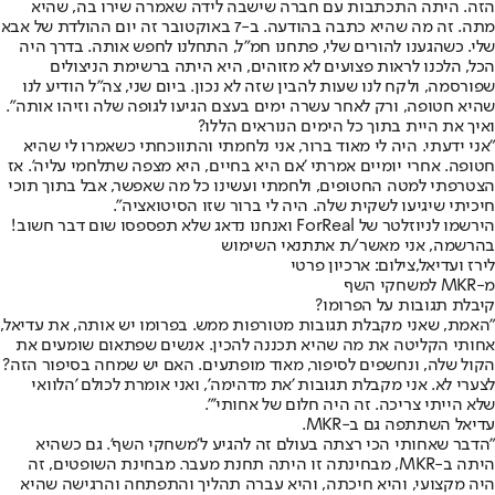
הזה. היתה התכתבות עם חברה שישבה לידה שאמרה שירו בה, שהיא
מתה. זה מה שהיא כתבה בהודעה. ב-7 באוקטובר זה יום ההולדת של אבא
שלי. כשהגענו להורים שלי, פתחנו חמ"ל, התחלנו לחפש אותה. בדרך היה
הכל, הלכנו לראות פצועים לא מזוהים, היא היתה ברשימת הניצולים
שפורסמה, ולקח לנו שעות להבין שזה לא נכון. ביום שני, צה"ל הודיע לנו
שהיא חטופה, ורק לאחר עשרה ימים בעצם הגיעו לגופה שלה וזיהו אותה".
ואיך את היית בתוך כל הימים הנוראים הללו?
"אני ידעתי. היה לי מאוד ברור, אני נלחמתי והתווכחתי כשאמרו לי שהיא
חטופה. אחרי יומיים אמרתי 'אם היא בחיים, היא מצפה שתלחמי עליה'. אז
הצטרפתי למטה החטופים, ולחמתי ועשינו כל מה שאפשר, אבל בתוך תוכי
חיכיתי שיגיעו לשקית שלה. היה לי ברור שזו הסיטואציה".
הירשמו לניוזלטר של ForReal ואנחנו נדאג שלא תפספסו שום דבר חשוב!
בהרשמה, אני מאשר/ת את
תנאי השימוש
לירז ועדיאל,צילום: ארכיון פרטי
מ-MKR למשחקי השף
קיבלת תגובות על הפרומו?
"האמת, שאני מקבלת תגובות מטורפות ממש. בפרומו יש אותה, את עדיאל,
אחותי הקליטה את מה שהיא תכננה להכין. אנשים שפתאום שומעים את
הקול שלה, ונחשפים לסיפור, מאוד מופתעים. האם יש שמחה בסיפור הזה?
לצערי לא. אני מקבלת תגובות 'את מדהימה', ואני אומרת לכולם 'הלוואי
שלא הייתי צריכה. זה היה חלום של אחותי'".
עדיאל השתתפה גם ב-
MKR
.
"הדבר שאחותי הכי רצתה בעולם זה להגיע ל'משחקי השף'. גם כשהיא
היתה ב-MKR, מבחינתה זו היתה תחנת מעבר. מבחינת השופטים, זה
היה מקצועי, והיא חיכתה, והיא עברה תהליך והתפתחה והרגישה שהיא