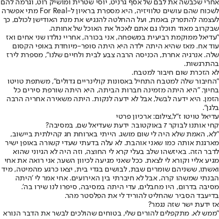
אחרי שכבשה את לבם של אסף גרניט, יוסי שטרית ומושיק רוט, וגרמה להם
לשכוח שהם עושים טלוויזיה, היא מספרת בראיון ל-For Real מתי אפשרה
לעצמה להתפרק באמת, ועל ההחלטה להנגיש את מנת האודישן לכולם, כך
שבקרוב מאוד תוכלו גם אתם לאכול את האוכל של אחותה.
"עדיאל ממוקמת רביעית במשפחה, אני בכורה, אחריי נולדו שני אחים ואז
עוד אח. מאז שהיא היתה ילדה היא היתה סופר-מיוחדת באופי הקסום
שלה. אנרגיה אחרת, הכניסה הרבה צבע לבית ולחיים שלנו", מספרת לירז
בהתרגשות.
לא הזכרת שום חיבור למטבח.
"החיבור שלה למטבח התחיל באסונות קולינריים גדולים", משתפת טויטו
בחיוך. "היא היתה מזמינה חברות הביתה, היא היתה שורפת סירים כל
הזמן. היא ידעה לבשל, אבל לא ידעה לנקות. היתה משאירה אחריה הרבה
בלגן".
עדיאל טויטו ז"ל,צילום: ארכיון פרטי
קחי אותנו לבוקר 7 באוקטובר. ידעת שעדיאל שם, במסיבה?
"לא, האמת שלא היה לי שום מושג. הייתי בארוחת חג קהילתית ביישוב,
מארגנת אותה כמו שאני אוהבת. לא עלה בדעתי שעדי קשורה באופן ישיר
לדבר הזה. באיזשהו שלב בעלי קרא לי החוצה, וזה היה לא הגיוני שהוא
מגיע אליי וקורא לי לצאת. ככל שאני מגיעה לכיוון השער, אני רואה את אחי
ואשתו, ששניהם שומרים שבת, לבושים בגדי בית, יצאו כרגע מהמיטה, מיד
הבנתי שמשהו קרה, אבל לא חיברתי בין האירועים. אחי אמר לי 'היתה
מסיבה בדרום, היו מחבלים, עדי היתה במסיבה, סיפרו לנו שירו בה'.
בדיעבד הסביר שהחליט להוריד לי את הפלסטר מהר.
אז ידעת ישר שזה נגמר?
"ממש לא. מתקפלים להורים שלי, בטוחים שהולכים לבשר את הדבר הנורא