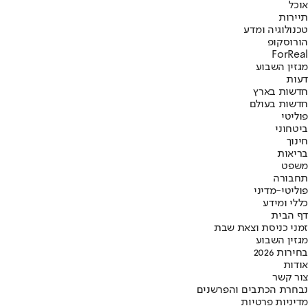
אוכל
תיירות
טכנולוגיה ומדע
הורוסקופ
ForReal
מגזין השבוע
דעות
חדשות בארץ
חדשות בעולם
פוליטי
ביטחוני
חינוך
בריאות
משפט
תחבורה
פוליטי-מדיני
כללי ומידע
דף הבית
זמני כניסת וצאת שבת
מגזין השבוע
בחירות 2026
אודות
צור קשר
נבחרת הכתבים והפרשנים
מדיניות פרטיות