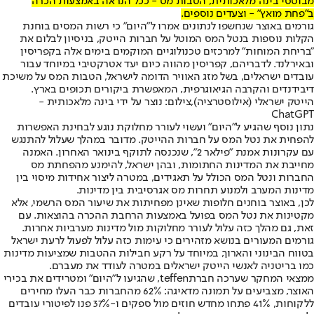
מבוססי בינה מלאכותית, הטבות מס - ככל הנראה באמצעות הכרה
ב"פחת מואץ" - וצעדים נוספים.
גורמים באוצר שנחשפו לנתונים אמרו ל"היום" כי רשות המסים בוחנת
הקלות נוספות בנטל המס המוטל על חברות הייטק, בניסיון לבלום את
"בריחת המוחות" למרכזים טכנולוגיים המוקמים בימים אלה בקפריסין
ובאירלנד. לדבריהם, קפריסין מהווה כיום יעד אטרקטיבי במיוחד עבור
עובדים ישראלים, בשל מזג האוויר הדומה לישראל, הטבות המס על משיכת
דיבידנדים והקרבה הגיאוגרפית, המאפשרת ביקורים תכופים בארץ.
הייטק ישראלי (אילוסטרציה),צילום: נוצר על ידי בינה מלאכותית -
ChatGPT
נתון נוסף שהגיע ל"היום" ועשוי לעורר מחלוקת נוגע לבחינת האפשרות
להפחית את נטל המס על חברות ההייטק. מדובר במהלך שעלול להתנגש
עם עקרונות אמנת "פילאר 2", שנכנסה לתוקף בינואר האחרון. האמנה
מחייבת את המדינות החתומות, ובהן ישראל, להימנע מהפחתת מס
החברות ונטל המס הכולל על תאגידים, במטרה ליצור אחידות מיסוי בין
מדינות המערב ולמנוע תחרות מס אגרסיבית בין מדינות.
לכן, באוצר בוחנים חלופות שאינן מפחיתות את שיעור המס הרשמי, אלא
מקטינות את נטל המס בפועל באמצעות הרחבת ההכרה בהוצאות. עם
זאת, גם מהלך כזה עלול לעורר מחלוקות מול מדינות מערביות אחרות.
גורמים המעורים בנושא מזהירים כי עימות כזה עלול לפעול לרעת ישראל
בטווח הבינוני והארוך, במיוחד על רקע חבילות ההטבות שמציעות מדינות
כמו בריטניה לאנשי הייטק ישראלים במטרה לעודד את מעברם.
ממצאי המחקר שערכה חברת
teffen
, שהגיעו ל"היום" ומטרידים את בכירי
האוצר, מצביעים על תמונה מדאיגה: 62% מהחברות כבר העלו מחירים
ללקוחות, 41% פתחו מחדש חוזים מול ספקים ו-37% פנו לפיטורי עובדים