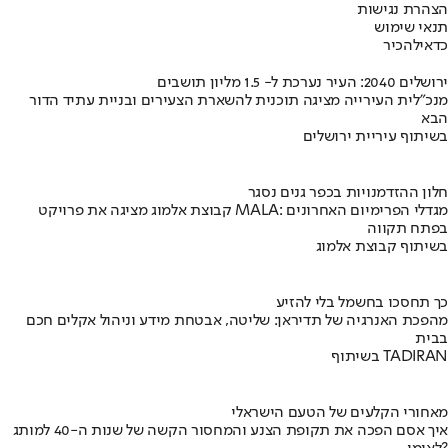
הצהרת נגישות
תנאי שימוש
כדאי
להכיר
ירושלים 2040: העיר נערכת ל- 1.5 מליון תושבים
מנכ"לית העירייה מציגה תוכנית להשארת הצעירים ובניית עתיד הדור
הבא
בשיתוף עיריית ירושלים
חלון ההזדמנויות בכפר גנים נסגר
קבוצת אלמוג מציגה את פרויקט MALA: מגדלי הפרימיום האחרונים
בפתח תקווה
בשיתוף קבוצת אלמוג
כך תחסכו בחשמל בלי להזיע
מהפכת האנרגיה של תדיראן: שליטה, אבטחת מידע וניהול אקלים חכם
בבית
בשיתוף TADIRAN
מאחורי הקלעים של הטעם הישראלי
איך אסם הפכה את תקופת הצנע והמחסור הקשה של שנות ה-40 למותג