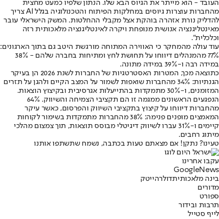
העובד - הוא מייתר את הגיוס הבא שלו. הנתון שלפיו כמעט מחצית
מהחברות עוצרות גיוסים במחלקות הפיתוח והטכנולוגיה בגלל AI צריך
להדליק נורת אזהרה בוהקת אצל מקבלי ההחלטות. המשק הישראלי עובר
מאינטליגנציה אנושית מנופחת ויקרה לאינטליגנציה מלאכותית רזה
וכלכלית".
עוד עולה מהמחקר כי האווירה המתוחה מורגשת היטב גם בתוך הארגונים:
77% מהמנהלים דיווחו על תחושת לחץ ומתיחות בחברה שלהם - 38%
במידה רבה ו-39% במידה מתונה.
כתוצאה מכך, המטרות האסטרטגיות של החברות לשנת 2026 הן בעיקר
הגנתיות: 34% מהחברות שואפות לשמור על המצב הקיים ולהגן על תזרים
המזומנים, ו-30% מתמקדות בהתייעלות אגרסיבית ובקיצוץ הוצאות.
הנפגעים הראשונים ממגמה זו הם תקציבי הצמיחה והשיווק. 64%
מהחברות דיווחו על קיצוץ בתקציבי השיווק והפרסום, כאשר עיקר
המאמצים מופנים פנימה: 38% מהחברות מתמקדות בשימור לקוחות
קיימים ו-31% עברו לשיווק דיגיטלי מבוסס תוצאות, תוך צמצום מהלכי
מיתוג רחבים.
טעינו? נתקן! אם מצאתם טעות בכתבה, נשמח שתשתפו אותנו
עקבו אחרינו
G
o
o
g
l
e
News
בינה מלאכותית
דולר
הייטק
מדורים
ספורט
תרבות ובידור
לייף סטייל