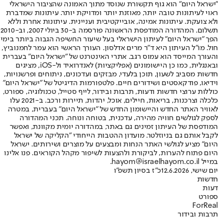
"ישראל היום" הוא גוף תקשורת שנוסד מתוך האמונה שהציבור הישראלי
ראוי לעיתונות טובה יותר, מאוזנת יותר ומדויקת יותר. עיתונות שמדברת
ולא צועקת. עיתונות אמינה, אובייקטיבית ועניינית. עיתונות אחרת וללא
תשלום. המהדורה המודפסת הראשונה פורסמה ב-30 ביולי 2007, וב-2010
הפך "ישראל היום" לעיתון הישראלי בעל שיעור החשיפה הגבוה ביותר בימי
חול. מו"ל העיתון היא ד"ר מרים אדלסון. העורך הראשי הוא עמר לחמנוביץ,
והעורך המייסד הוא עמוס רגב. אתרי האינטרנט של "ישראל היום" בעברית
ובאנגלית, כמו כן היישומונים (אפליקציות) לאנדרואיד ול-iOS, מציגים
חדשות מסביב לשעון, תוכן בלעדי, מבזקים ועדכונים, ניתוחים ופרשנויות,
וידיאו, פודקאסטים ושידורים חיים. פלטפורמות הדיגיטל של "ישראל היום"
כוללות ערוצי חדשות ודעות, תרבות ובידור, לייף סטייל, טכנולוגיה, ספורט,
כלכלה וצרכנות, בריאות, חיילים, אוכל, יהדות, תיירות ורכב. ב-2021 עלו
לאוויר האתר החדש והיישומון החדש של "ישראל היום" בעברית, במטרה
לספק לגולשים חוויה מהירה, עדכנית, בטוחה ונוחה. תכני המהדורה
המודפסת של העיתון זמינים גם באתר, במהדורה יומית מקוונת, ואפשר
לקבל אותם גם בניוזלטר. מועדון ההטבות הייחודי "הקליקה של ישראל
היום" מציע לגולשי האתר הנחות ומבצעים על מוצרים ושירותים. ישראל
היום פתוח להערות, לביקורת ולהצעות לשיפור מקהל הקוראים. פנו אלינו
במייל hayom@israelhayom.co.il.
יום שישי, 12.6.2026
כ"ז בסיון תשפ"ו
חדשות
דעות
ספורט
ForReal
תרבות ובידור