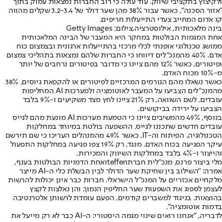
ולקיצוץ בתקציבי שיווק. עוד עולה כי רוב החברות נמצאות עמוק בתוך
"אזור הסכנה", כאשר עבור 38% מהן שער דולר של 3.2-3.4 שקלים מהווה
קו אדום המחייב צעדי התייעלות חריפים.
בינה מלאכותית, אילוסטרציה,צילום: Getty Images
אחת המגמות הבולטות במחקר היא המעבר של הבינה המלאכותית
ממושג טכנולוגי אופנתי לכלי מרכזי בהתייעלות ארגונית ובצמצום כוח
אדם. 40% מהמנכ"לים דיווחו כי החברות שלהם נמצאות בתהליכי צמצום
ופיטורים, כאשר 12% מהם ציינו כי מדובר בפיטורים נרחבים של יותר
מ-10% מכוח האדם.
כאשר נשאלו מהם הגורמים המרכזיים לפיטורים או להקפאת גיוסים, 38%
מהמנכ"לים הצביעו על המעבר לאוטומציה ולמערכות AI המחליפות
עובדים. לשם השוואה, רק 21% ציינו לחץ מצד משקיעים ו-9% בלבד
הצביעו על ירידה בביקושים.
בנוסף, 49% מהמשיבים ציינו כי הטמעת מערכות AI מונעת מהם לגייס
עובדים חדשים שתכננו לגייס. ההשפעה בולטת במיוחד במחלקות
הטכנולוגיה, הפיתוח וה-IT, כאשר 49% מהמנהלים העריכו כי שם תירשם
עיקר הפגיעה בכוח האדם. מנגד, רק 19% צפו פגיעה במחלקות התפעול
והייצור ו-4% בלבד במחלקות השיווק והמכירות.
מלי ביצור פרנס, מנכ"לית חברת
teffen
ואחת הדמויות הבולטות בענף,
אמרה: "השילוב בין שחיקת שער הדולר לבין הבשלת כלי ה-AI מייצר
מלקחיים אכזריים על המנכ"ל הישראלי. חברות כבר אינן יכולות להרשות
לעצמן לספוג את השפעות שער החליפין הנמוך, והן נאלצות לקצץ
בהוצאות. בניגוד למשברים קודמים, הפעם עומדת לרשותן אלטרנטיבה
בדמות אוטומציה".
לדבריה, "אנחנו רואים שינוי מגמה היסטורי: ה-AI כבר לא רק מייעל את