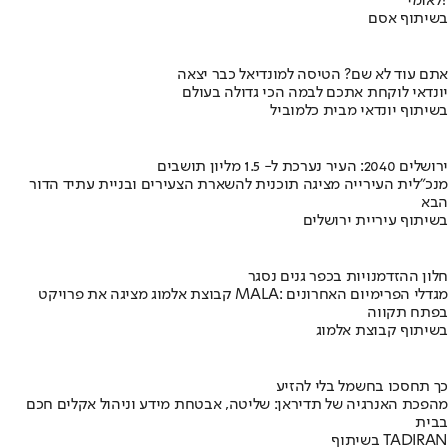
לאומי?
בשיתוף אסם
אתם עוד לא שם? הטיסה למונדיאל כבר יצאה
יונדאי לוקחת אתכם לבמה הכי גדולה בעולם
בשיתוף יונדאי מבית כלמוביל
ירושלים 2040: העיר נערכת ל- 1.5 מליון תושבים
מנכ"לית העירייה מציגה תוכנית להשארת הצעירים ובניית עתיד הדור
הבא
בשיתוף עיריית ירושלים
חלון ההזדמנויות בכפר גנים נסגר
קבוצת אלמוג מציגה את פרויקט MALA: מגדלי הפרימיום האחרונים
בפתח תקווה
בשיתוף קבוצת אלמוג
כך תחסכו בחשמל בלי להזיע
מהפכת האנרגיה של תדיראן: שליטה, אבטחת מידע וניהול אקלים חכם
בבית
בשיתוף TADIRAN