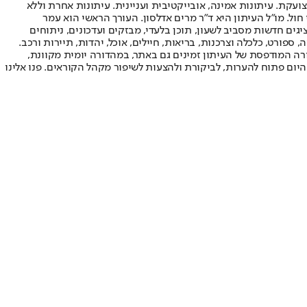
ועקת. עיתונות אמינה, אובייקטיבית ועניינית. עיתונות אחרת וללא
עור החשיפה הגבוה ביותר בימי חול. מו"ל העיתון היא ד"ר מרים אדלסון. העורך הראשי הוא עמר
 והעורך המייסד הוא עמוס רגב. אתרי האינטרנט של "ישראל היום" בעברית ובאנגלית, כמו כן היישומונים (אפליקציות) לאנדרואיד ול-iOS, מציגים חדשות מסביב לשעון, תוכן בלעדי, מבזקים ועדכונים, ניתוחים
, ספורט, כלכלה וצרכנות, בריאות, חיילים, אוכל, יהדות, תיירות ורכב.
דורה המודפסת של העיתון זמינים גם באתר, במהדורה יומית מקוונת,
היום פתוח להערות, לביקורת ולהצעות לשיפור מקהל הקוראים. פנו אלינו