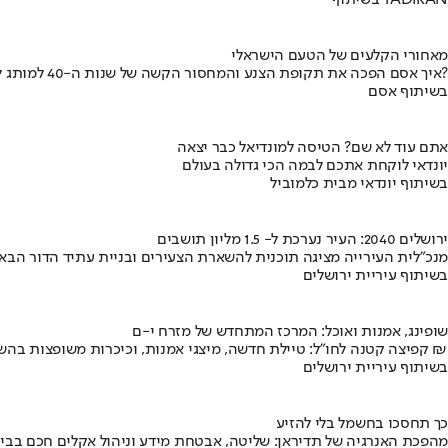
בשיתוף TADIRAN
מאחורי הקלעים של הטעם הישראלי
איך אסם הפכה את תקופת הצנע והמחסור הקשה של שנות ה-40 למותג לאומי?
בשיתוף אסם
אתם עוד לא שם? הטיסה למונדיאל כבר יצאה
יונדאי לוקחת אתכם לבמה הכי גדולה בעולם
בשיתוף יונדאי מבית כלמוביל
ירושלים 2040: העיר נערכת ל- 1.5 מליון תושבים
מנכ"לית העירייה מציגה תוכנית להשארת הצעירים ובניית עתיד הדור הבא
בשיתוף עיריית ירושלים
שופינג, אמנות ואוכל: המרכז המתחדש של מזרח י-ם
קפיצה קטנה לחו"ל: טיילת חדשה, מיצגי אמנות, וכיכרות משופצות בהשקעה של 100 מיליון ₪
בשיתוף עיריית ירושלים
כך תחסכו בחשמל בלי להזיע
מהפכת האנרגיה של תדיראן: שליטה, אבטחת מידע וניהול אקלים חכם בבי