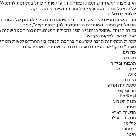
היום מצוין ראש חודש תמוז, וכמנהגן הגיעו נשות הכותל בטליתות להתפל
עלינו, אבל אנו נדחסנו ובמקביל עזרת הנשים הייתה ריקה".
צילום: בני פלבן
מול הנשים, הגיעו כמה עשרות חרדים שהתנגדו בתוקף למנהגן של נשות ה
הכותל, רק חסר שהשוטרים היו מגישים להן כוסות קפה", אמר.
גם רב הכותל שמואל רבינוביץ' הגיב לתפילת הנשים. "המבצר הסגור שהיה 
לעם ישראל ולמקום הקדוש".
למרות המתיחות הרבה שנרשמה ברחבת הכותל בין החרדים לנשות הכותל, ל
טעינו? נתקן! אם מצאתם טעות בכתבה, נשמח שתשתפו אותנו
מדורים
ספורט
תרבות ובידור
לייף סטייל
אוכל
תיירות
טכנולוגיה ומדע
הורוסקופ
ForReal
מגזין השבוע
דעות
חדשות בארץ
חדשות בעולם
פוליטי
ביטחוני
חינוך