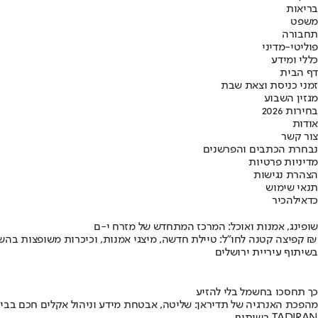
בריאות
משפט
תחבורה
פוליטי-מדיני
כללי ומידע
דף הבית
זמני כניסת וצאת שבת
מגזין השבוע
בחירות 2026
אודות
צור קשר
נבחרת הכתבים והפרשנים
מדיניות פרטיות
הצהרת נגישות
תנאי שימוש
כדאי
להכיר
שופינג, אמנות ואוכל: המרכז המתחדש של מזרח י-ם
קפיצה קטנה לחו"ל: טיילת חדשה, מיצגי אמנות, וכיכרות משופצות בהשקעה של 100 מיליון ₪
בשיתוף עיריית ירושלים
כך תחסכו בחשמל בלי להזיע
מהפכת האנרגיה של תדיראן: שליטה, אבטחת מידע וניהול אקלים חכם בבי