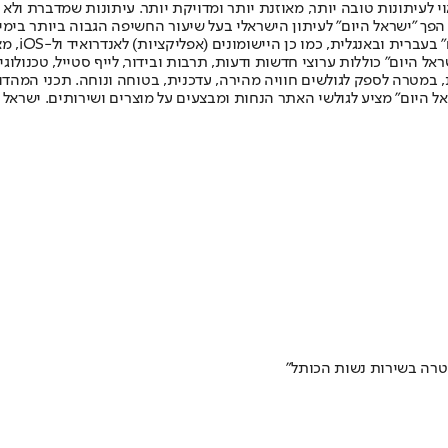
לעיתונות טובה יותר, מאוזנת יותר ומדויקת יותר. עיתונות שמדברת ולא צ
שלום. המהדורה המודפסת הראשונה פורסמה ב-30 ביולי 2007, וב-2010 הפך "ישראל היום" לעיתון הישראלי בעל שי
לחמנוביץ,
ל היום" כוללות ערוצי חדשות ודעות, תרבות ובידור, לייף סטייל, טכנולוגיה
ברית, במטרה לספק לגולשים חוויה מהירה, עדכנית, בטוחה ונוחה. תכני המה
ל היום" מציע לגולשי האתר הנחות ומבצעים על מוצרים ושירותים. ישראל 
טרה בשירות נשות הכותל"