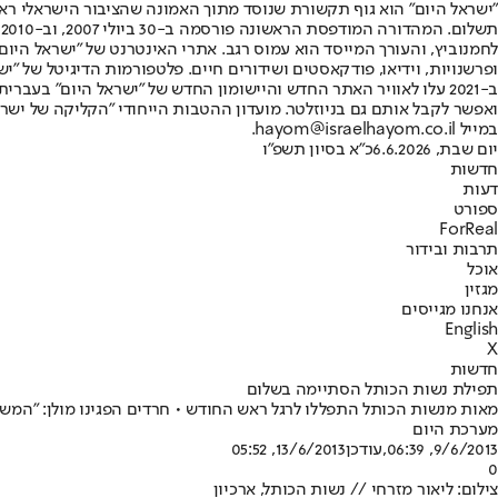
"ישראל היום" הוא גוף תקשורת שנוסד מתוך האמונה שהציבור הישראלי ראוי 
ת
ופרשנויות, וידיאו, פודקאסטים ושידורים חיים. פלטפורמות הדיגיטל של "ישרא
ב-2021 עלו לאוויר האתר החדש והיישומון החדש של "ישראל היום" בע
ואפשר לקבל אותם גם בניוזלטר. מועדון ההטבות הייחודי "הקליקה של ישרא
במייל hayom@israelhayom.co.il.
יום שבת, 6.6.2026
כ"א בסיון תשפ"ו
חדשות
דעות
ספורט
ForReal
תרבות ובידור
אוכל
מגזין
אנחנו מגייסים
English
X
חדשות
תפילת נשות הכותל הסתיימה בשלום
מאות מנשות הכותל התפללו לרגל ראש החודש • חרדים הפגינו מולן: "המש
מערכת היום
9/6/2013, 06:39
,עודכן
13/6/2013, 05:52
0
צילום: ליאור מזרחי // נשות הכותל, ארכיון