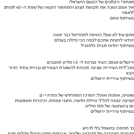
מאחורי הקלעים של הטעם הישראלי
איך אסם הפכה את תקופת הצנע והמחסור הקשה של שנות ה-40 למותג
לאומי?
בשיתוף אסם
אתם עוד לא שם? הטיסה למונדיאל כבר יצאה
יונדאי לוקחת אתכם לבמה הכי גדולה בעולם
בשיתוף יונדאי מבית כלמוביל
ירושלים 2040: העיר נערכת ל- 1.5 מליון תושבים
מנכ"לית העירייה מציגה תוכנית להשארת הצעירים ובניית עתיד הדור
הבא
בשיתוף עיריית ירושלים
שופינג, אמנות ואוכל: המרכז המתחדש של מזרח י-ם
קפיצה קטנה לחו"ל: טיילת חדשה, מיצגי אמנות, וכיכרות משופצות
בהשקעה של 100 מיליון ₪
בשיתוף עיריית ירושלים
כך תחסכו בחשמל בלי להזיע
מהפכת האנרגיה של תדיראן: שליטה, אבטחת מידע וניהול אקלים חכם