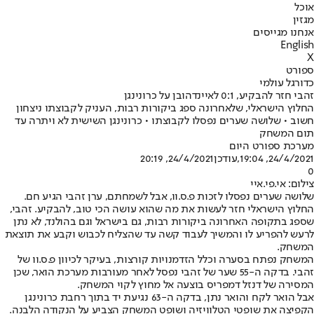
אוכל
מגזין
אנחנו מגייסים
English
X
ספורט
כדורגל עולמי
זהבי חזר להבקיע, 0:1 לאיינדהובן על כרונינגן
החלוץ הישראלי, שלאחרונה ספג ביקורות רבות, העניק לקבוצתו ניצחון
חשוב • שלושה שערים נפסלו לקבוצתו • כרונינגן השישית לא ויתרה עד
תום המשחק
מערכת ספורט היום
24/4/2021, 19:04
,עודכן
24/4/2021, 20:19
0
צילום: אי.פי.איי
שלושה שערים נפסלו לזכות פ.ס.וו, אבל לשמחתם, ערן זהבי הגיע חם.
החלוץ הישראלי חזר לעשות את מה שהוא עושה הכי טוב, להבקיע. זהבי,
שספג בתקופה האחרונה ביקורות רבות, גם בישראל וגם בהולנד, לא נתן
לרעש להפריע לו והמשיך לעבוד קשה עד שהצליח לכבוש וקבע את תוצאת
המשחק.
המשחק נפתח בסערה וכלל הזדמנויות קורצות, בעיקר לכיוון פ.ס.וו של
זהבי. בדקה ה-55 שער של זהבי נפסל לאחר מעורבות מערכת הואר, שכן
המסירה של דנזל דמפריס בוצעה אל מחוץ לקוי המשחק.
אבל הואר לקח והואר נתן, בדקה ה-63 נגיעת יד בתוך רחבת כרונינגן
הקפיצה את שופטי הטלוויזיה ושופט המשחק הצביע על הנקודה הלבנה.