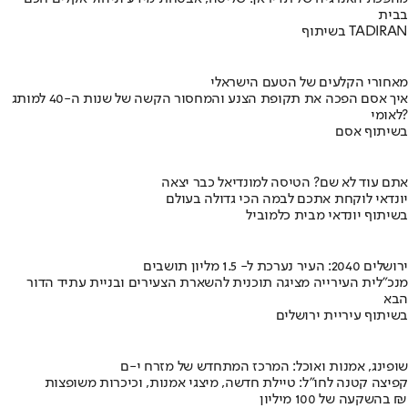
בבית
בשיתוף TADIRAN
מאחורי הקלעים של הטעם הישראלי
איך אסם הפכה את תקופת הצנע והמחסור הקשה של שנות ה-40 למותג
לאומי?
בשיתוף אסם
אתם עוד לא שם? הטיסה למונדיאל כבר יצאה
יונדאי לוקחת אתכם לבמה הכי גדולה בעולם
בשיתוף יונדאי מבית כלמוביל
ירושלים 2040: העיר נערכת ל- 1.5 מליון תושבים
מנכ"לית העירייה מציגה תוכנית להשארת הצעירים ובניית עתיד הדור
הבא
בשיתוף עיריית ירושלים
שופינג, אמנות ואוכל: המרכז המתחדש של מזרח י-ם
קפיצה קטנה לחו"ל: טיילת חדשה, מיצגי אמנות, וכיכרות משופצות
בהשקעה של 100 מיליון ₪