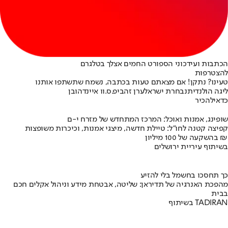
הכתבות ועידכוני הספורט החמים אצלך בטלגרם
להצטרפות
טעינו? נתקן! אם מצאתם טעות בכתבה, נשמח שתשתפו אותנו
ליגה הולנדית
נבחרת ישראל
ערן זהבי
פ.ס.וו איינדהובן
כדאי
להכיר
שופינג, אמנות ואוכל: המרכז המתחדש של מזרח י-ם
קפיצה קטנה לחו"ל: טיילת חדשה, מיצגי אמנות, וכיכרות משופצות
בהשקעה של 100 מיליון ₪
בשיתוף עיריית ירושלים
כך תחסכו בחשמל בלי להזיע
מהפכת האנרגיה של תדיראן: שליטה, אבטחת מידע וניהול אקלים חכם
בבית
בשיתוף TADIRAN