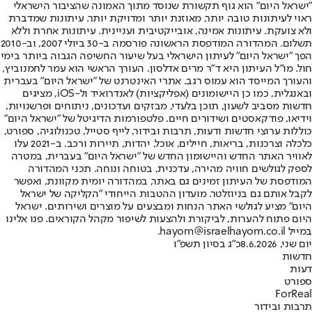
"ישראל היום" הוא גוף תקשורת שנוסד מתוך האמונה שהציבור הישראלי
ראוי לעיתונות טובה יותר, מאוזנת יותר ומדויקת יותר. עיתונות שמדברת
ולא צועקת. עיתונות אמינה, אובייקטיבית ועניינית. עיתונות אחרת וללא
תשלום. המהדורה המודפסת הראשונה פורסמה ב-30 ביולי 2007, וב-2010
הפך "ישראל היום" לעיתון הישראלי בעל שיעור החשיפה הגבוה ביותר בימי
חול. מו"ל העיתון היא ד"ר מרים אדלסון. העורך הראשי הוא עמר לחמנוביץ,
והעורך המייסד הוא עמוס רגב. אתרי האינטרנט של "ישראל היום" בעברית
ובאנגלית, כמו כן היישומונים (אפליקציות) לאנדרואיד ול-iOS, מציגים
חדשות מסביב לשעון, תוכן בלעדי, מבזקים ועדכונים, ניתוחים ופרשנויות,
וידיאו, פודקאסטים ושידורים חיים. פלטפורמות הדיגיטל של "ישראל היום"
כוללות ערוצי חדשות ודעות, תרבות ובידור, לייף סטייל, טכנולוגיה, ספורט,
כלכלה וצרכנות, בריאות, חיילים, אוכל, יהדות, תיירות ורכב. ב-2021 עלו
לאוויר האתר החדש והיישומון החדש של "ישראל היום" בעברית, במטרה
לספק לגולשים חוויה מהירה, עדכנית, בטוחה ונוחה. תכני המהדורה
המודפסת של העיתון זמינים גם באתר, במהדורה יומית מקוונת, ואפשר
לקבל אותם גם בניוזלטר. מועדון ההטבות הייחודי "הקליקה של ישראל
היום" מציע לגולשי האתר הנחות ומבצעים על מוצרים ושירותים. ישראל
היום פתוח להערות, לביקורת ולהצעות לשיפור מקהל הקוראים. פנו אלינו
במייל hayom@israelhayom.co.il.
יום שני, 8.6.2026
כ"ג בסיון תשפ"ו
חדשות
דעות
ספורט
ForReal
תרבות ובידור