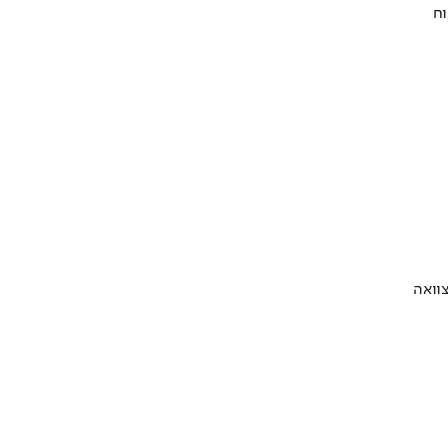
וח
וואה