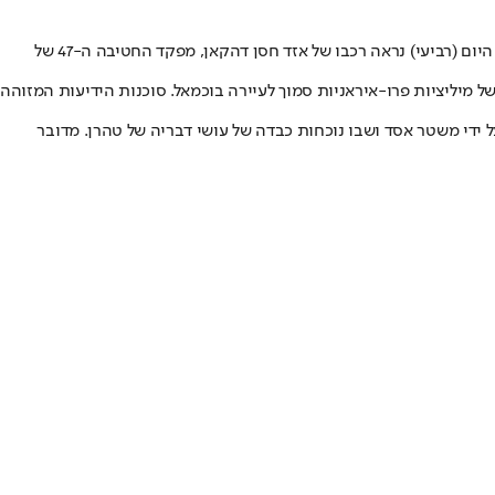
מפקד בכיר בכוח קודס של משמרות המהפכה נהרג באורח מסתורי בסוריה, כך מדווחים כלי תקשורת המזוהים עם המורדים במדינה. בסרטון שנחשף היום (רביעי) נראה רכבו של אזד חסן דהקאן, מפקד החטיבה ה-47 של
ל מיליציות פרו-איראניות סמוך לעיירה בוכמאל. סוכנות הידיעות המזוהה
 ידי משטר אסד ושבו נוכחות כבדה של עושי דבריה של טהרן. מדובר