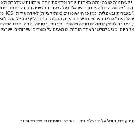
לעיתונות טובה יותר, מאוזנת יותר ומדויקת יותר. עיתונות שמדברת ולא צ
שלום. המהדורה המודפסת הראשונה פורסמה ב-30 ביולי 2007, וב-2010 הפך "ישראל היום" לעיתון הישראלי בעל שי
לחמנוביץ,
ל היום" כוללות ערוצי חדשות ודעות, תרבות ובידור, לייף סטייל, טכנולוגיה
ברית, במטרה לספק לגולשים חוויה מהירה, עדכנית, בטוחה ונוחה. תכני המה
ל היום" מציע לגולשי האתר הנחות ומבצעים על מוצרים ושירותים. ישראל 
 קודס, חוסל על ידי אלמונים • באיראן טוענים כי מת מקורונה