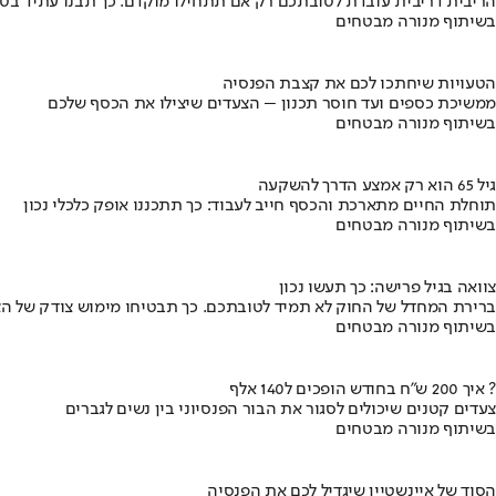
הריבית דריבית עובדת לטובתכם רק אם תתחילו מוקדם. כך תבנו עתיד בט
בשיתוף מנורה מבטחים
הטעויות שיחתכו לכם את קצבת הפנסיה
ממשיכת כספים ועד חוסר תכנון – הצעדים שיצילו את הכסף שלכם
בשיתוף מנורה מבטחים
גיל 65 הוא רק אמצע הדרך להשקעה
תוחלת החיים מתארכת והכסף חייב לעבוד: כך תתכננו אופק כלכלי נכון
בשיתוף מנורה מבטחים
צוואה בגיל פרישה: כך תעשו נכון
ברירת המחדל של החוק לא תמיד לטובתכם. כך תבטיחו מימוש צודק של הצ
בשיתוף מנורה מבטחים
איך 200 ש"ח בחודש הופכים ל140 אלף ?
צעדים קטנים שיכולים לסגור את הבור הפנסיוני בין נשים לגברים
בשיתוף מנורה מבטחים
הסוד של איינשטיין שיגדיל לכם את הפנסיה