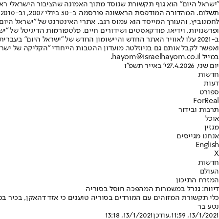
"ישראל היום" הוא גוף תקשורת שנוסד מתוך האמונה שהציבור הישראלי ראוי 
ת
ופרשנויות, וידיאו, פודקאסטים ושידורים חיים. פלטפורמות הדיגיטל של "ישרא
ב-2021 עלו לאוויר האתר החדש והיישומון החדש של "ישראל היום" בע
ואפשר לקבל אותם גם בניוזלטר. מועדון ההטבות הייחודי "הקליקה של ישרא
במייל hayom@israelhayom.co.il.
יום שני, 27.4.2026
י' באייר תשפ"ו
חדשות
דעות
ספורט
ForReal
תרבות ובידור
אוכל
מגזין
אנחנו מגייסים
English
X
חדשות
העולם
המזרח התיכון
דיווח: גנרל במשמרות המהפכה חוסל בסוריה
כלי תקשורת המזוהים עם המורדים בסוריה טוענים כי אזד דהאקן, בכיר בכוח
נטע בר
13/1/2021, 11:59
,עודכן
13/1/2021, 13:18