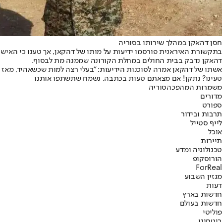
חסן דהאקן במהלך שירותו בסוריה
בתקשורת האיראנית פורסמו ידיעות על מותו של דהקאן, אך טענו כי האיש 
דהאקן נדבק בבית החולים במחלת הקורונה שממנה מת לבסוף.
אשתו של דהקאן אמרה לסוכנות הידיעות: "בעלי רצה למות שכשאהיד, מאז ש
טעינו? נתקן! אם מצאתם טעות בכתבה, נשמח שתשתפו אותנו
משמרות המהפכה
סוריה
מדורים
ספורט
תרבות ובידור
לייף סטייל
אוכל
תיירות
טכנולוגיה ומדע
הורוסקופ
ForReal
מגזין השבוע
דעות
חדשות בארץ
חדשות בעולם
פוליטי
ביטחוני