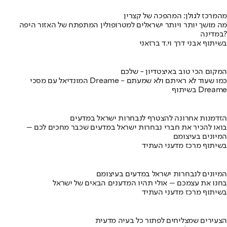
מהמרכז לגולן: המהפכה של קצרין
מה מושך יותר ויותר ישראלים למטרופולין המתפתח של האזור היפה
במדינה?
בשיתוף אבני דרך וי.ד ברזאני
המקום הכי טוב באיצטדיון - שלכם
המונדיאל עם מסכי Dreame - כמו שעוד לא ראיתם ולא שמעתם
בשיתוף Dreame
הזדמנות אחרונה להצטרף לנבחרות ישראל במדעים
בואו להכיר את חברי נבחרות ישראל במדעים שכבר מחכים לכם –
המיונים בעיצומם
בשיתוף מרכז מדעני העתיד
המיונים לנבחרות ישראל במדעים בעיצומם
בחנו את עצמכם – אולי תהיו המדענים הבאים של ישראל
בשיתוף מרכז מדעני העתיד
הצעירים שמצליחים לפתור כל בעיה מדעית