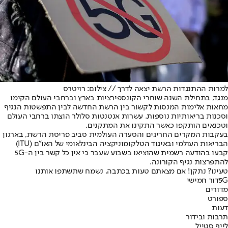
למרות ההתנגדות הרשת יצאה לדרך // צילום: רויטרס
מנגד, בתחילת השנה שוחרי הקונספירציות בארץ וברחבי העולם הקימו
מחאות אלימות המנסות לקשור בין הרשת החדשה לבין התפשטות הנגיף
וסכנות בריאותיות נוספות. עשרות אנטנטות סלולר הוצתו ברחבי העולם
וטכנאים הותקפו כאשר התקינו את המתקנים.
בעקבות המקרים החריגים והסערה העולמית סביב פריסת הרשת, בארגון
הבריאות העולמי ובאיגוד הטלקומוניקציה הבינלאומי של האו"ם (ITU)
קבעו בהודעה רשמית שהוציאו בשבוע שעבר כי אין כל קשר בין ה-5G
להתפרצות נגיף הקורונה.
טעינו? נתקן! אם מצאתם טעות בכתבה, נשמח שתשתפו אותנו
5G
דור חמישי
מדורים
ספורט
דעות
תרבות ובידור
לייף סטייל