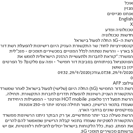
אוכל
מגזין
אנחנו מגייסים
English
X
טכנולוגיה ומדע
חדשות טכנולוגיה
רשת ה-5G החלה לפעול בישראל
קונספירציות לחוד: שר התקשורת העניק היום רישיונות להפעלת רשת דור
5 בארץ - והרשת נפתחה לכלל המנויים במכשירים תומכים • מנכ״לית
המשרד: "קוראת לחברות ולתעשיית ההזנק הישראלית לממש את
הפוטנציאל בפיתוחים בסביבת דור חמישי" • ומה עם סלקום? כל הפרטים
ינון בן שושן
29/9/2020, 07:38
,עודכן
29/9/2020, 09:32
0
צילום: AFP
רשת הדור החמישי (5G) החלה היום (שלישי) לפעול בישראל, לאחר שמשרד
התקשורת העניק רשיונות להפעלת תדרים לחברות התקשורת. תחילה,
הרשת תפעל דרך פלאפון, HOT mobile ופרטנר - המפעילות היחידות
שעמדו בתנאי הרישיון, כאשר תחילה נפרסו יותר מ-250 אנטנות
במיקומים שונים ברחבי הארץ.
הרשת פעילה כבר יותר מחודשיים, אך רק הבוקר ניתנו הרשיונות ממשרד
התקשורת לספקיות שעמדו בתנאי קבלת הרישיון שמאפשר להם להרים
את המתג. כעת, כלל הלקוחות בישראל יכולים לחבילות רלוונטיות, אם יש
ברשותם מכשירים תומכי 5G.