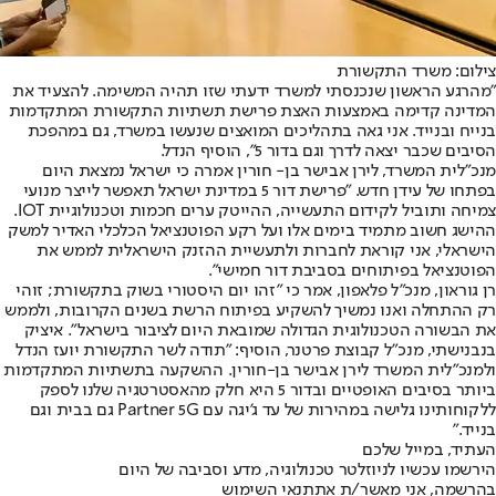
צילום: משרד התקשורת
"מהרגע הראשון שנכנסתי למשרד ידעתי שזו תהיה המשימה. להצעיד את
המדינה קדימה באמצעות האצת פרישת תשתיות התקשורת המתקדמות
בנייח ובנייד. אני גאה בתהליכים המואצים שנעשו במשרד, גם במהפכת
הסיבים שכבר יצאה לדרך וגם בדור 5", הוסיף הנדל.
מנכ״לית המשרד, לירן אבישר בן- חורין אמרה כי ישראל נמצאת היום
בפתחו של עידן חדש. "פרישת דור 5 במדינת ישראל תאפשר לייצר מנועי
צמיחה ותוביל לקידום התעשייה, ההייטק ערים חכמות וטכנולוגיית IOT.
ההישג חשוב מתמיד בימים אלו ועל רקע הפוטנציאל הכלכלי האדיר למשק
הישראלי, אני קוראת לחברות ולתעשיית ההזנק הישראלית לממש את
הפוטנציאל בפיתוחים בסביבת דור חמישי".
רן גוראון, מנכ"ל פלאפון, אמר כי ״זהו יום היסטורי בשוק בתקשורת; זוהי
רק ההתחלה ואנו נמשיך להשקיע בפיתוח הרשת בשנים הקרובות, ולממש
את הבשורה הטכנולוגית הגדולה שמובאת היום לציבור בישראל״. איציק
בנבנישתי, מנכ"ל קבוצת פרטנר, הוסיף: "תודה לשר התקשורת יועז הנדל
ולמנכ"לית המשרד לירן אבישר בן-חורין. ההשקעה בתשתיות המתקדמות
ביותר בסיבים האופטיים ובדור 5 היא חלק מהאסטרטגיה שלנו לספק
ללקוחותינו גלישה במהירות של עד ג'יגה עם Partner 5G גם בבית וגם
בנייד.״
העתיד, במייל שלכם
הירשמו עכשיו לניוזלטר טכנולוגיה, מדע וסביבה של היום
בהרשמה, אני מאשר/ת את
תנאי השימוש