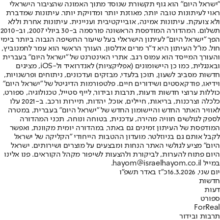
"ישראל היום" הוא גוף תקשורת שנוסד מתוך האמונה שהציבור הישראלי
ראוי לעיתונות טובה יותר, מאוזנת יותר ומדויקת יותר. עיתונות שמדברת
ולא צועקת. עיתונות אמינה, אובייקטיבית ועניינית. עיתונות אחרת וללא
תשלום. המהדורה המודפסת הראשונה פורסמה ב-30 ביולי 2007, וב-2010
הפך "ישראל היום" לעיתון הישראלי בעל שיעור החשיפה הגבוה ביותר בימי
חול. מו"ל העיתון היא ד"ר מרים אדלסון. העורך הראשי הוא עמר לחמנוביץ,
והעורך המייסד הוא עמוס רגב. אתרי האינטרנט של "ישראל היום" בעברית
ובאנגלית, כמו כן היישומונים (אפליקציות) לאנדרואיד ול-iOS, מציגים
חדשות מסביב לשעון, תוכן בלעדי, מבזקים ועדכונים, ניתוחים ופרשנויות,
וידיאו, פודקאסטים ושידורים חיים. פלטפורמות הדיגיטל של "ישראל היום"
כוללות ערוצי חדשות ודעות, תרבות ובידור, לייף סטייל, טכנולוגיה, ספורט,
כלכלה וצרכנות, בריאות, חיילים, אוכל, יהדות, תיירות ורכב. ב-2021 עלו
לאוויר האתר החדש והיישומון החדש של "ישראל היום" בעברית, במטרה
לספק לגולשים חוויה מהירה, עדכנית, בטוחה ונוחה. תכני המהדורה
המודפסת של העיתון זמינים גם באתר, במהדורה יומית מקוונת, ואפשר
לקבל אותם גם בניוזלטר. מועדון ההטבות הייחודי "הקליקה של ישראל
היום" מציע לגולשי האתר הנחות ומבצעים על מוצרים ושירותים. ישראל
היום פתוח להערות, לביקורת ולהצעות לשיפור מקהל הקוראים. פנו אלינו
במייל hayom@israelhayom.co.il.
יום שני, 16.3.2026
כ"ז באדר תשפ"ו
חדשות
דעות
ספורט
ForReal
תרבות ובידור