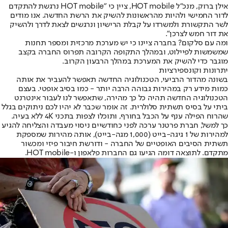
אילן ברוק, מנכ"ל HOT mobile, ציין כי "HOT mobile נרגשת להתקדם
לדור החמישי ולהיות מהראשונות להשיק את הרשת החדשה. אנו מודים
לשר התקשורת ולמשרדו על קבלת הרישיון ונרגשים לצאת לדרך ולהשיק
את דור חמש לצרכן״.
ומה עם סלקום? בחברה ציינו כי יש מערכת מרכזית ומספר תחנות
שמשמשות לפיילוט, ובמהלך התקופה הקרובה תפרוס החברה בקצב
מוגבר כדי להשיק את המערכת במהלך הרבעון הקרוב.
יתרונות וקונספירציות
בשונה מהדור הרביעי, הטכנולוגיה החדשה תאפשר להעביר את אותה
כמות מידע רק במהירות גבוהה הרבה יותר - כמו בסיב אופטי. בעצם
הטכנולוגיה החדשה תהיה כל כך מהירה, שתאפשר לנו לעבור אינטרנט
ביתי על בסיס תשתית סלולרית. זה אומר שכבר לא יהיו לכם ניתוקים בגלל
שהרוח הפילה ענף על הכבל בחורף, ותוכלו לצפות בתכני 4K ללא בעיה.
כך למשל, חברת פרטנר ערכה לפני כחודשיים ניסוי מעבדה והצליחה להגיע
למהירות של 1 גיגה-בייט (1,000 מגה-בייט), אותה מהירות שמספקת
תשתית הסיבים האופטיים של החברה - ודורשת חיבור פיזי ומכשור
מתקדם. לתוצאה דומה הגיעו גם החברות פלאפון ו-HOT mobile.