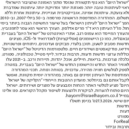
"ישראל היום" הוא גוף תקשורת שנוסד מתוך האמונה שהציבור הישראלי
ראוי לעיתונות טובה יותר, מאוזנת יותר ומדויקת יותר. עיתונות שמדברת
ולא צועקת. עיתונות אמינה, אובייקטיבית ועניינית. עיתונות אחרת וללא
תשלום. המהדורה המודפסת הראשונה פורסמה ב-30 ביולי 2007, וב-2010
הפך "ישראל היום" לעיתון הישראלי בעל שיעור החשיפה הגבוה ביותר בימי
חול. מו"ל העיתון היא ד"ר מרים אדלסון. העורך הראשי הוא עמר לחמנוביץ,
והעורך המייסד הוא עמוס רגב. אתרי האינטרנט של "ישראל היום" בעברית
ובאנגלית, כמו כן היישומונים (אפליקציות) לאנדרואיד ול-iOS, מציגים
חדשות מסביב לשעון, תוכן בלעדי, מבזקים ועדכונים, ניתוחים ופרשנויות,
וידיאו, פודקאסטים ושידורים חיים. פלטפורמות הדיגיטל של "ישראל היום"
כוללות ערוצי חדשות ודעות, תרבות ובידור, לייף סטייל, טכנולוגיה, ספורט,
כלכלה וצרכנות, בריאות, חיילים, אוכל, יהדות, תיירות ורכב. ב-2021 עלו
לאוויר האתר החדש והיישומון החדש של "ישראל היום" בעברית, במטרה
לספק לגולשים חוויה מהירה, עדכנית, בטוחה ונוחה. תכני המהדורה
המודפסת של העיתון זמינים גם באתר, במהדורה יומית מקוונת, ואפשר
לקבל אותם גם בניוזלטר. מועדון ההטבות הייחודי "הקליקה של ישראל
היום" מציע לגולשי האתר הנחות ומבצעים על מוצרים ושירותים. ישראל
היום פתוח להערות, לביקורת ולהצעות לשיפור מקהל הקוראים. פנו אלינו
במייל hayom@israelhayom.co.il.
יום שישי, 27.3.2026
ט' בניסן תשפ"ו
חדשות
דעות
ספורט
ForReal
תרבות ובידור