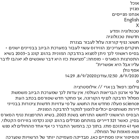
אוכל
מגזין
אנחנו מגייסים
English
X
טכנולוגיה ומדע
חדשות טכנולוגיה
חשש: נגיף קורונה עלול לעבור בצנרת
חוקרים מעריכים: הווירוס עשוי לעבור במערכת הביוב בבניינים ישנים •
בסיס ראשוני לכך ניתן למצוא בהדבקה המונית בהונג קונג ב-2003 בשיא
התפרצות הסארס • מומחה: "מציאות כזו היא דבר שאנשים לא יאהבו לדבר
עליו אבל היא אפשרית"
אסף גולן
8/9/2020, 12:50
,עודכן
8/9/2020, 14:29
0
צילום: רפאל בן ארי // אילוסטרציה
על פי ארגון הבריאות העולמי, אין עדות לכך שמערכת הביוב משמשת
מסלול הדבקה לנגיף הקורונה, אך מחקר חדש שפורסם בכתב העת
science מעלה מחדש את החשש. על פי עדויות חדשות צינורות בבנייני
דירות משותפים יכולים להפוך למקור להדבקה המונית.
הבסיס הראשוני לחשש התרחש בשנת 2003, בשיא התרפצות נגיף הסארס
בסין, כאשר 321 דיירים במתחם מגדלים בהונג קונג נקדמו בווירוס הקטלני,
ואף 41 מתוכם מתו. בתוך כך, בהמשך התברר כי אף אחד מהחולים לא פגש
נשא מאומת של המחלה.
והסיפור אינו מסתיים כאן, מבדיקה מעמיקה יותר של הרשויות שנערכה