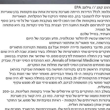
הונג קונג // צילום: EPA
כלומר, לכלל הדירות הייתה מערכת צינורות אחת עם מקומות בהן שאריות
הנגיף יכלו להצטבר בהן, כמו פתחי הניקוז של המקלחת. השאריות
התייבשו במקומות אלו ואז הפכו לרסס בעקבות מעבר של גל מי ביוב נוסף
וכך להתרומם ולצאת החוצה דרך הצנרת בכל מיני נקודות בה היא פתוחה
אל האוויר.
העתיד, במייל שלכם
הירשמו עכשיו לניוזלטר טכנולוגיה, מדע וסביבה של היום
בהרשמה, אני מאשר/ת את
תנאי השימוש
נכון, מדובר בתופעה נדירה יחסית אבל גם במגפת הקורונה מתארים
חוקרים סיניים שתי התפרצויות של המחלה בעיר גואנזו, שבה לא היה שום
קשר בין החולה המאומת לנדבקים ממנו. מי שתיאר את המקרה בבטאון
המדעי Annals of Internal Medicine, הוא המהנדס הסיני יוגו לי, שבדק
עם מומחים מהארגון הסיני למניעת מחלות את המקרים.
במקרה הראשון נדבקו בקורונה חמישה בני משפחה שביקרו בווהאן
ושהתגוררו בקומה ה-15 באחד הבניינים. מאוחר יותר שני זוגות בגיל
העמידה מהקומות 25-27 באותו בניין נדבקו במחלה כאשר לא היה שום
קשר ממשי בין המשפחה לבינם, לא מפגש פיזי וגם לא מפגש עקיף
במעלית.
בשלב הזה החוקרים בדקו אירסולים של אוויר בקומות העליונות, וב-200
דגימות נמצאו שרידים של נגיף קורונה. כמו כן, היה קשר בין מערכת
צינורות השירותים של הקומות - ראיות נסיבתיות של ממש, אך החוקר
מציין אותן כאפשרות ראלית.
גם חוקר ומהנדס הבניינים ג'וזף אלן, מאוניברסיטת הרווארד, מסכים עם