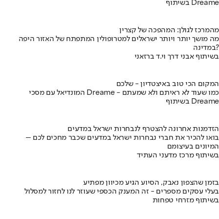
בשיתוף Dreame
מהמרכז לגולן: המהפכה של קצרין
מה מושך יותר ויותר ישראלים למטרופולין המתפתח של האזור היפה
במדינה?
בשיתוף אבני דרך וי.ד ברזאני
המקום הכי טוב באיצטדיון - שלכם
המונדיאל עם מסכי Dreame - כמו שעוד לא ראיתם ולא שמעתם
בשיתוף Dreame
הזדמנות אחרונה להצטרף לנבחרות ישראל במדעים
בואו להכיר את חברי נבחרות ישראל במדעים שכבר מחכים לכם –
המיונים בעיצומם
בשיתוף מרכז מדעני העתיד
בזמן שהצפון נאבק, הסיוע הגיע מכיוון מפתיע
בעלי עסקים מספרים - זה המענק הכספי שעוזר לנו לחזור למסלול
בשיתוף מזרחי טפחות