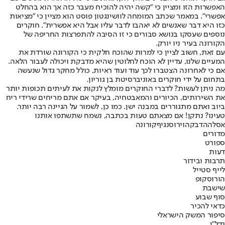
האפשרות הזו ומציין כי "קשה יהיה להוכיח מעבר כזה אך הוא בהחלט
אפשרי". במאמר שכתב המומחה לוושינגטון פוסט הוא מציין כי "מציאות
כזו היא דבר שאנשים לא יאהבו לדבר עליו אבל היא אפשרית". חוקרים
נוספים שעסקו בנושא סבורים כי זו הסיבה להתפרצות החריפה של
הקורונה בעיר ניו יורק.
עם זאת, חשוב לציין כי למרות שהוכח חלקית כי הקורונה שורדת את
המעיים שלנו, עדיין לא הוכח לחלוטין שהיא מדבקת ויכולה לעבור הלאה.
אם כי לאחרונה הצטברו לכך עוד ועוד ראיות, כולל מחקר גדול שנעשה
בתחום על ידי חוקרים באוניברסיטת בן גוריון.
מה ניתן לעשות? לדברי החוקרים מומלץ לנקות את לעיתים תכופות יותר
את השירותים, הכיורים והמאבטחיה, בעיקר אם אתם מריחים שרידי ריח
ביוב ואתם מתגוררים במבנה ישן. כמו כן, לשמור על הגיינה רבה יותר.
טעינו? נתקן! אם מצאתם טעות בכתבה, נשמח שתשתפו אותנו
אסלה
הדבקה
וירוס
נגיף
קורונה
מדורים
ספורט
דעות
תרבות ובידור
לייף סטייל
הורוסקופ
שישבת
סוף שבוע
כדאי להכיר
סיפור המשק הישראלי
נדל"ן