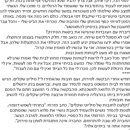
"לפני הכל, ליבי איתן, אבל צריך להגיד שלא החזקתי אף אחת בכוח. חלקן
הסכימו לעבוד בהתנדבות עד שאעמוד על הרגליים, כי סמכו עלי. הגעתי
למצב שלא שילמתי להן משכורות במשך שלושה חודשים, ומייד הוצאתי להן
מכתבי פיטורים כדי שיקבלו דמי אבטלה. כולם ראו כמה אני מנסה. באותו
הזמן לוויתי כסף מהחתן שלי ומהבת שלי, מכרתי את הג'יפ שלי - והכל עבר
לחשבון של העסק בניסיון להתאושש".
דיברת עם העובדות שהגישו את בקשת הפירוק?
"אני לא מסוגל ליזום שיחה, זה כואב מדי. חלק התקשרו בעצמן והתנצלו,
אמרו שלא ידעו שהעסק יגיע למצב הזה. קיבלתי את ההתנצלות שלהן, אבל
אני עדיין בטראומה. אני עד עכשיו לא מאמין שזה קרה".
נשארו גם לא מעט לקוחות מאוכזבות.
"יותר מכל כאב לי לראות לקוחות שעמדו מחוץ לבית שלי ואמרו שהן לא
מתחתנות בלי שמלה שלי. כמעט בכיתי איתן. אבל אין לי מה לעשות, אין לי
את היכולת לעשות להן. מכרו לי את כל הציוד ואין לי עם מה לעבוד".
****
חודש אחרי הבקשה לפירוק, ועם חובות שהאמירו ל־7 מיליון שקלים, הגיש
מזרחי לבית המשפט בקשה להסדר עם נושיו, ובראשם בנק ירושלים
שהעניק לו הלוואה למשכנתא. מהבקשה עולה כי המעצב חתם על הסכם
למכירת ביתו בהרצליה פיתוח תמורת ארבעה מיליון שקלים, כדי להשיב
את חובותיו.
"נקלענו לחובות של מיליוני שקלים", כתב מזרחי. "בחרתי לשמש דוגמה,
לפנות להסדר נושים ולהעמיד לטובת נושיי את מלוא רכושי, שמסתכם
בעיקר בביתי. הזרמתי את כל כספיי, נטלתי הלוואות. למרבה הצער,
החברה לא שבה להתרומם. החברה אינה מתנגדת למתן צו פירוק".
איפה אתה גר בימים אלה?