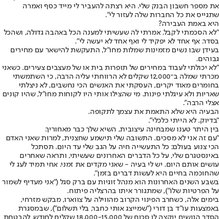
את מספר חשבון הבנק שלי. היא רצתה להעביר לי מייד כסף ואמרה
שתגייס את כל החברות שלה לעזור לי".
היא באמת העבירה?
"לא הסכמתי לקבל. אמרתי לה שעשיתי למענה הכל באהבה גדולה, ושהכל
בסדר. אף אחד לא יפקיד לי ואף אחד לא יעשה לי".
בעידן שבו נשים מזמינות שמלות מחו"ל, התעקשת להישאר עם מחירים
גבוהים.
"לא יכולתי לעבוד במחירים של תופרות בית או של מעצבים צעירים. כשאני
מכרתי שמלה ב־12,000 שקלים לא הרווחתי עליה הרבה, כי השתמשתי
בחומרים מאוד יקרים, העסקתי את האנשים הכי נחשבים, לא ניצלתי
שאריות ולא עיגלתי פינות. מי שהצילו אותי היו לקוחות מחו"ל, שהיו קונים
אצלי הרבה".
הבעיה היא שלא התאמת את עצמך לתקופה.
"בדיוק. לא הייתי כלכלי".
בין היתר טענו שמבחינה עיצובית, השיא שלך כבר מאחוריך.
"עם זה אני לא מסכים. התשובה שלי תישמע שחצנית, למרות שאני האדם
הכי צנוע בעולם: כל התעשייה חיה על הגב שלי עד היום. תסתכל
באינסטגרם שלי, על כל הדברים האחרונים שעשיתי, ותראה שאחרים
עושים אותם היום. יש לי בעיה - שאני מקדים את זמני. אחי תמיד לעג לי
שהחוכמה בחיים היא לעשות דברים בזמן".
בשבע השנים האחרונות הוא מנהל זוגיות עם ברק סגל ("אני מעדיף לשמור
על הפרטיות שלו"), שמתגורר איתו בהרצליה פיתוח.
בימים אלה, כשחרב הפינוי הקרוב מהווילה על צווארו, מבקש מזרחי,
באמצעות עו"ד בן דורי ("שמייצג אותי כחבר, בלי תשלום"), שבמסגרת
הסדר הנושים יוקצה לו סכום של 18,000-15,000 שקלים לחודש, להבטחת