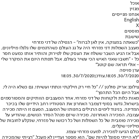
אוכל
מגזין
אנחנו מגייסים
English
X
מוספים
שישבת
"כשאתה במצוקה, אין לאן לברוח" - הנפילה של דני מזרחי
מעצב השמלות דני מזרחי היה על גג העולם כשהדגמים שלו גלגלו מיליונים,
אבל אז הגיע השבר ששלח את העסק שלו לפירוק והותיר אותו כמעט חסר
כל • "חשבו שאני האיש הכי עשיר בעולם, אבל תפתח היום את המקרר שלי
- אולי תראה שם קוטג'"
ערן סויסה
30/7/2020, 18:05
,עודכן
30/7/2020, 18:05
0
צילום: אריק סולטן // "כל חיי רק חילקתי ונתתי ועשיתי, גם כשלא היה לי,
אבל היום הכל התהפך"
מאות כלות ולקוחות של דני מזרחי, אחד המעצבים הוותיקים והמפורסמים
בישראל, גדשו בסוף דצמבר האחרון את הסטודיו רחב הידיים שלו בכיכר
המדינה. בניגוד לימים הרגילים בחנותו של המעצב, הפעם זו היתה מכירה
עצובה. המכירה האחרונה. מכירה שיזם מנהל הסדר הנושים, שהודיע על
מכירה פומבית של כל השמלות ושל כל רכושו של מזרחי, שנקלע לחובות של
מיליוני שקלים.
כולם הגיעו למכירה. למעט מזרחי עצמו.
"לא הייתי מסוגל להיות שם", הוא מספר ועדיין לא מעכל. "רציתי שהמכירה