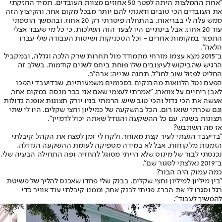
"אחת ההמלצות היתה לפטר 50 אחוזים מצוות העובדים. תמיד החזקתי
את העובדים הכי טובים ודאגתי להם יותר מבכל מקום אחר, והקיצוץ הזה
ממש עלה לי בבריאות. בהתחלה פיטרתי רק 20 אחוז, ובהמשך הוספתי
עוד 20 אחוז, אבל בינתיים היו לצעד הזה השלכות, כי כל מי שעבד אצלי
התפזר במקומות אחרים - וכל הטכניקות ושיטות העבודה שלי עברו
הלאה".
ב־2015 מצא עצמו מזרחי מתמודד מול תחרות שרק הלכה וגדלה, ובמקביל
הרגיש שהביקוש לעיצובים שלו פוחת ביחס לשנים קודמות. בשלב זה
החליט לפזול שוב לחו"ל. תחנה שנייה: ארה"ב.
הפעם נטל הלוואות מהבנקים בסכומים משמעותיים, שבדיעבד יהפכו
לאבן ריחיים על צווארו. "אמרתי לעצמי שאם אני כבר מנסה במקום אחר,
אעשה את הכי גדול והכי טוב שיש. הרמתי בניו יורק תצוגות אופנה גדולות
וגם שכרתי שואו רום. הכל בהשקעה של כמיליון וחצי שקלים. היו לי שתי
תצוגות בשנה, עם כל ההשקעה והגודל שאתה יכול לדמיין".
אז מה השתבש?
"בדיעבד הגעתי לעיר קצת מאוחר, ולקח לי זמן לפצח את הקהל. קיבלתי
הזמנות מלקוחות, אבל לא במידה מספיקה לעומת ההשקעה הגדולה.
נכנסתי לבור של מינוס שלא הייתי מסוגל להחזיר, ופה התחילה הבעיה שלי.
ב־2019 נאלצתי לסגור שם".
כמה עמוק היה הבור?
"בין מיליון למיליון וחצי שקלים. בבנק שלי פחדו שאכנס להליך של פשיטת
רגל וסגרו לי את הברז. פניתי לבנק אחר, וממנו קיבלתי עוד אוויר כדי
להמשיך לעבוד".