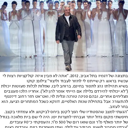
בתצוגה של דגמיו בתל אביב, 2012. "אתה לא מבין איזה קולקציות רצות לי
עכשיו בראש. רק שייתנו לי לחזור לעבוד וליצור" צילום: קוקו
בשיא תהילתו נהג לתפור בחינם, ברוחב ליבו, שמלות לכלות מעוטות יכולת
("לא יכולתי להירדם בלילה אם הייתי אומר להן לא"). אחריו הלכו מעצבים
מצליחים אחרים, ובהם פנינה טורנה וגלית לוי, ואט־אט חזר רחוב דיזנגוף
להתעורר. אבל בתחילת שנות האלפיים, דווקא כשכל המתחרים הגיעו, הוא
בחר לעזוב.
"הגעתי למצב שהסטודיו שלי הפך לקטן ביחס לביקוש, ולא עמדתי בקצב.
חיפשתי מקום גדול יותר ועברתי לחצרות יפו. היה לי שם בית מלאכה בגודל
של יותר מאלף מ"ר וגם שואו רום של 500 מ"ר, והעסקתי כ־90 עובדים.
"עבדנו מסביב לשעון, מבוקר עד לילה, שתי משמרות ביום, עובדים באים