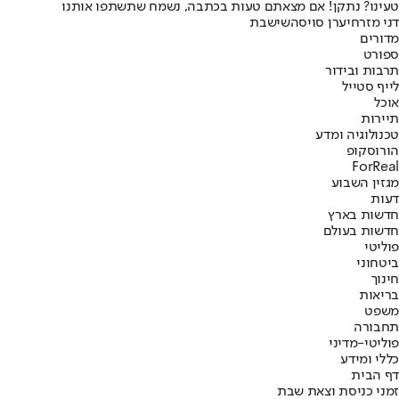
טעינו? נתקן! אם מצאתם טעות בכתבה, נשמח שתשתפו אותנו
דני מזרחי
ערן סויסה
שישבת
מדורים
ספורט
תרבות ובידור
לייף סטייל
אוכל
תיירות
טכנולוגיה ומדע
הורוסקופ
ForReal
מגזין השבוע
דעות
חדשות בארץ
חדשות בעולם
פוליטי
ביטחוני
חינוך
בריאות
משפט
תחבורה
פוליטי-מדיני
כללי ומידע
דף הבית
זמני כניסת וצאת שבת