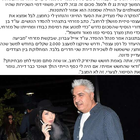
המשך קורת גג לו ולסגל. סכום זה נגזר, לדבריו, משווי דמי השכירות שהיו
משולמים על הווילה שממנה הוא אמור להתפנות.
"המקרה שלי מצדיק את הסעד החיוני והנחוץ לי כחמצן, לבל אמצא את
עצמי פיזית מושלך לרחוב", כתב מזרחי בתצהיר להסדר הנושים. עו"ד בן
דורי הוסיף שהסכום נדרש "כדי למנוע את רמיסת כבודו ומחייתו של מזרחי,
כדי מתן מצרך בסיסי כמו מאור וחשמל".
בתגובה אמר מנהל ההסדר, עו"ד אייל עברון, שבקשת מזרחי "מביעה
היעדר כל רסן עצמי", ודרש שיוקצו למעצב 2,000 שקלים בחודש למשך שנה
וחצי, שישמשו לו לשכירת דירת שני חדרים בלבד. המחלוקת בין הצדדים
עדיין נדונה.
דני, אתה באמת חושש שתיזרק לרחוב, או שזה סתם מנוף לחץ מבחינתך?
"ודאי שהחשש אמיתי. אם היה לי כסף הייתי הולך ושוכר כבר דירה, גומר
את הסיפור. לצערי, זה לא המצב".