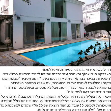
הווילה של מזרחי בהרצליה פיתוח. נאלץ למכור
כשברקע חוב שהלך והצטבר, עזב מזרחי את יפו לכיכר המדינה בתל אביב.
"השכירות בכיכר כבר לא היתה יקרה כמו בעבר", הוא מסביר, "מצאתי שם
מקום והחלטתי לצמצם את כל המערכת, עם שליש ממספר העובדים
בהשוואה לעבר. העסק עבד די יפה, אבל לא מספיק, ובשלב מסוים נוצרו
עוד חובות שהביאו לעיקולים".
מכאן, כמו בעלילה של דרמה כלכלית, העסק רק הלך והסתבך. "התחלתי כל
חודש עם תשלום של 45 אלף שקלים לשכירות על הסטודיו, לא כולל מתפרה
ומשכורות לכמעט 30 עובדים, ועוד הוצאה של 20 אלף שקלים למשכנתא על
הבית שלי (וילה עם בריכה בהרצליה פיתוח; ע"ס).