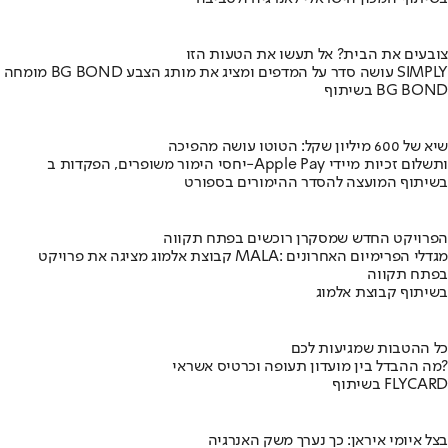
צובעים את הבית? אל תעשו את הטעות הזו
מומחה BG BOND עושה סדר על המדפים ומציג את מותג הצבע SIMPLY
בשיתוף BG BOND
שיא של 600 מיליון שקל: הטוטו עושה מהפיכה
יחסי הימור משופרים, הפקדות ב-Apple Pay ותשלום זכיות מיידי
בשיתוף המועצה להסדר ההימורים בספורט
הפרויקט החדש שמסקרן רוכשים בפתח תקווה
קבוצת אלמוג מציגה את פרויקט MALA: מגדלי הפרימיום האחרונים
בפתח תקווה
בשיתוף קבוצת אלמוג
כל ההטבות שמגיעות לכם
מה ההבדל בין מועדון תעופה וכרטיס אשראי?
בשיתוף FLYCARD
בצל איומי איראן: כך נערך משק האנרגיה