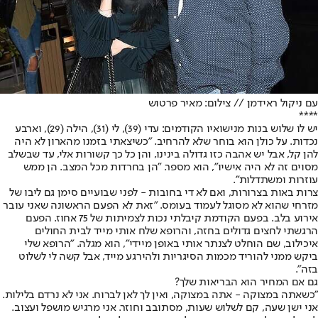
עם ניקול ראידמן // צילום: מאיר פרטוש
****
יש לו שלוש בנות מנישואיו הקודמים: עדי (39), לי (31), הילה (29), וארבע
נכדות. על כולן הוא בוחר שלא להרחיב. "כשיצאתי בזמנו מהארון לא היה
להן קל, אבל יש אהבה כזו גדולה בינינו, והן כל כך קשורות אלי, עד שבשלב
מסוים זה לא היה אישיו", הוא מספר. "הן בחרדות מכל המצב. הן ממש
עוזרות ומשתדלות".
צרות באות בצרורות, ואם לא די בחובות - לפני שבועיים סימן גם ליבו של
מזרחי שהוא לא מסוגל לעמוד בעומס. "זאת לא הפעם הראשונה שאני עובר
אירוע בלב. בפעם הקודמת קיבלתי נכות לצמיתות של 75 אחוז. הפעם
הרגשתי לחצים גדולים בחזה, והרופא שלח אותי מייד לבית החולים
איכילוב, שם הוחלט לצנתר אותי באופן מיידי", הוא מגלה. "הרופא שלי
ביקש ממני להוריד מכמות הסיגריות ולהירגע מייד, אבל קשה לי לשלוט
בזה".
גם אם המחיר הוא הבריאות שלך?
"כשאתה במצוקה - אתה במצוקה, ואין לך לאן לברוח. אני לא נרדם בלילות.
אני ישן שעה, קם לשלוש שעות, מסתובב וחוזר. אני מרגיש מושפל ועצוב.