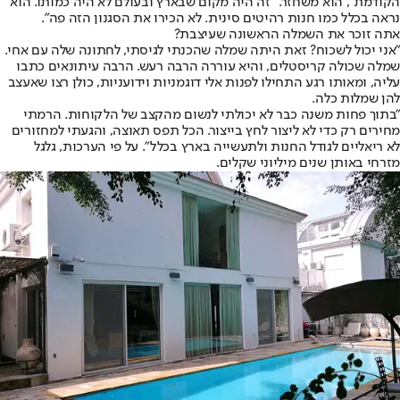
הקודמת", הוא משחזר. "זה היה מקום שבארץ ובעולם לא היה כמותו. הוא
נראה בכלל כמו חנות רהיטים סינית. לא הכירו את הסגנון הזה פה".
אתה זוכר את השמלה הראשונה שעיצבת?
"אני יכול לשכוח? זאת היתה שמלה שהכנתי לגיסתי, לחתונה שלה עם אחי.
שמלה שכולה קריסטלים, והיא עוררה הרבה רעש. הרבה עיתונאים כתבו
עליה, ומאותו רגע התחילו לפנות אלי דוגמניות וידועניות, כולן רצו שאעצב
להן שמלות כלה.
"בתוך פחות משנה כבר לא יכולתי לנשום מהקצב של הלקוחות. הרמתי
מחירים רק כדי לא ליצור לחץ בייצור. הכל תפס תאוצה, והגעתי למחזורים
לא ריאליים לגודל החנות ולתעשייה בארץ בכלל". על פי הערכות, גלגל
מזרחי באותן שנים מיליוני שקלים.