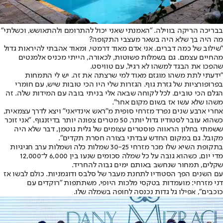
בבריכה הריקה בווילה. "האמנתי שאני יכול להתרומם ולהתאושש, וכשלתי"
מה היה בך שלא היה בשאר מעצבי התקופה?
"שילוב של כמה דברים. אני אדם מאוד דרמטי, ומאוד אהבתי להיראות גדול
מהחיים עצמם. גם בשמלות פשוטות, לכאורה, הייתי מכניס אלמנטים
שהפכו את הבגד למשהו לא רגיל, עם טוויסט.
"ידעתי לתת משהו מוגזם מאוד למי שרצתה את זה. יש לי התמחות
בפרופורציות של גזרת גוף. הגזרות שלי היו הכי טובות שיש, עם חומרי
הגלם הכי טובים. לכל לקוחה שבאה אלי בניתי בובה עם המידות שלה. זה
משהו שלא עשו אז בשום מקום אחר".
אחרי ארבע שנים נפרד מזרחי סופית מ"ראש אינדיאני" ויצא לדרך עצמאית,
כשהוא עובר לסטודיו גדול יותר, 50 מטרים צפונה יותר בדיזנגוף. "אני זוכר
ששמתי בחלון הראווה פוסטרים עצומים של גלית גוטמן, דבר שלא היה
מקובל. גם במקום החדש עבדתי בצורה חסרת תקדים".
בתקופת השיא שלו מכר מזרחי 30-25 שמלות כלה ושמלות ערב חגיגיות
מדי יום, כשהוא גובה על כל שמלה סכומים שנעו בין 6,000 ל־12,000
שקלים, תמחור שנחשב באותם ימים גבוה להחריד.
עם השנים הפך הסטודיו לתחנת מעבר של סלבס ודוגמניות. כולם לבשו אז
דני מזרחי: מועמדות בטקסי מלכות היופי, משתתפות "רוקדים עם
כוכבים", אפילו גל גדות נכנסה לחופה בשמלה שלו.