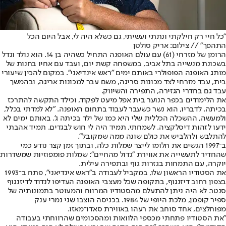
"כל חיי רק חילקתי ונתתי ועשיתי, גם כשלא היה לי, אבל היום הכל
התהפך" // צילום: אריק סולטן
הרומן של מזרחי (61) עם עולם האופנה התחיל כשהיה בן 14. הוא נולד וגדל
בשכונת מנשייה בתל אביב, במשפחה קשת יום, ועבד עם אחיו בחנות של
מותג האופנה הפופולרי באותם ימים "ראש אינדיאני". במקום להכין שיעורי
בית, עבד מזרחי לצד מכונות סריגה, משם עבר למכונות אריגה, ובהמשך
עבד גם בחדרי הגזירה, התפירה והשיווק.
את הלימודים בכפר הנוער בית אפל מיעט לפקוד, וכילד התקשה להתרכז
בכיתה. לדבריו, הוא נשר כשעבר לעבוד בתחום האופנה. "לא למדתי בכלל,
ולמעשה, ההשכלה הכללית שלי היא כמו של ילד בכיתה ג'. באותם ימים לא
ידעו לזהות דיסלקציה. לשמחתי, תמיד היה לי חוש לבגדים. תמיד אהבתי
להתלבש ולהלביש את כולם שונה ממה שמקובל".
ב־1997 הגשים את חלומו לייצר שמלות כלה, ובתוך זמן קצר נודע כמי
שהחדיר לתעשייה את אווירת "גדול מהחיים": שמלות פומפוזיות שמשדרות
יוקרה, עם התמחות בגזרות גוף ובתפירה עילית.
את הסטודיו הראשון שלו, במקביל לעבודה ב"ראש אינדיאני", פתח ב־1993
בצפון רחוב דיזנגוף, בתקופה שכל מעצבי האופנה העדיפו לנדוד לדיזנגוף
סנטר. לא היה ניתן להתעלם מהסטודיו המרווח והמעוטר בתמונותיה של
ספיר קופמן, מלכת היופי של 1984. בכניסה הוצבו שני נמרי ענק
מפוחלצים, אחד סוחב את רעהו באווירת סאדו־מאזו.
"את הסטודיו פתחתי מכספי הלוואות ומהסכומים שהרווחתי בעבודה