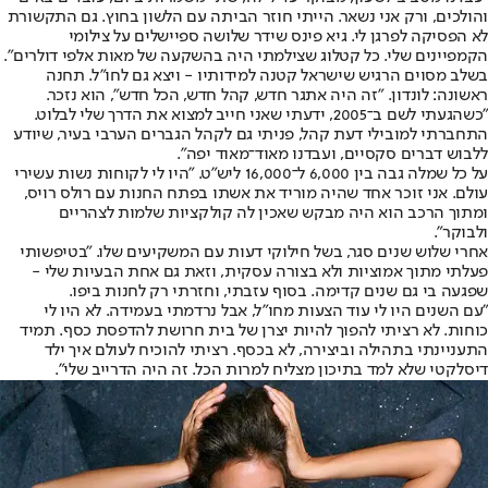
והולכים, ורק אני נשאר. הייתי חוזר הביתה עם הלשון בחוץ. גם התקשורת
לא הפסיקה לפרגן לי. גיא פינס שידר שלושה ספיישלים על צילומי
הקמפיינים שלי. כל קטלוג שצילמתי היה בהשקעה של מאות אלפי דולרים".
בשלב מסוים הרגיש שישראל קטנה למידותיו - ויצא גם לחו"ל. תחנה
ראשונה: לונדון. "זה היה אתגר חדש, קהל חדש, הכל חדש", הוא נזכר.
"כשהגעתי לשם ב־2005, ידעתי שאני חייב למצוא את הדרך שלי לבלוט.
התחברתי למובילי דעת קהל, פניתי גם לקהל הגברים הערבי בעיר, שיודע
ללבוש דברים סקסיים, ועבדנו מאוד־מאוד יפה".
על כל שמלה גבה בין 6,000 ל־16,000 ליש"ט. "היו לי לקוחות נשות עשירי
עולם. אני זוכר אחד שהיה מוריד את אשתו בפתח החנות עם רולס רויס,
ומתוך הרכב הוא היה מבקש שאכין לה קולקציות שלמות לצהריים
ולבוקר".
אחרי שלוש שנים סגר, בשל חילוקי דעות עם המשקיעים שלו. "בטיפשותי
פעלתי מתוך אמוציות ולא בצורה עסקית, וזאת גם אחת הבעיות שלי -
שפגעה בי גם שנים קדימה. בסוף עזבתי, וחזרתי רק לחנות ביפו.
"עם השנים היו לי עוד הצעות מחו"ל, אבל נרדמתי בעמידה. לא היו לי
כוחות. לא רציתי להפוך להיות יצרן של בית חרושת להדפסת כסף. תמיד
התעניינתי בתהילה וביצירה, לא בכסף. רציתי להוכיח לעולם איך ילד
דיסלקטי שלא למד בתיכון מצליח למרות הכל. זה היה הדרייב שלי".