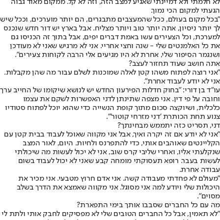
לא חלמתי ולא דמיינתי שאגיע למצב הזה, וזה לא קל. ממקום מאוד גבוה
הגעתי למקום הכי נמוך.
"בכל מקום בעולם, ככל שהמעצבים מתבגרים, הם יותר מוערכים, וככל שיש
לך יותר ניסיון, אתה יותר טוב ויותר מצליח. אבל בארץ יש דור חדש שנכנס
למערכת, וכל הצעירים עשו באמת דברים יפים, אבל בתוך זה הכניסו גם
את כל האלמנטים שלי - שנה וחצי אחריי. אני לא מרגיש שאני לא מעודכן
ושנגמר הסיפור שלי, אחרת לא היו מגיעים אלי הרבה לקוחות צעירים".
אתה חושב שעוד תחזור לעצב?
"אני רוצה לפתוח משהו קטן לאלה שמוכנות לשלם עבור מה שהן מקבלות.
אני לא יודע לעבוד אחרת".
עו"ד בן דורי: "בחוק חדלות הפירעון החדש יש לנושא שיקומו של החייב ערך
וחובה על פי דין. אני מצפה שתינתן לדני האפשרות לשקם את עצמו
כלכלית, ושיוקצה סכום מתוך קופת הנשייה כדי שהוא יוכל לפתוח סטודיו
צנוע תחת הכותרת 'דני מזרחי קוטור'".
דני, תסריט כזה יתממש מבחינתך?
"אני לא יודע אם זה יקרה ואיך, אבל אני מקווה שאוכל לעבוד בבית קטן עם
הקליינטים שאוהבים אותי, כדי להתפרנס ולחיות. היום, לאור המצב
שנקלעתי אליו, ואחרי שליבי קרס שוב, אני לא יכול לעשות מה שיכולתי
לעשות בעבר. רופא תעסוקתי מומחה קבע שאני לא יכול לעבוד בשום
עבודה אחרת.
"מעולם לא פחדתי מעבודה קשה. אני אדם חרוץ מטבעי. אני מכיר את
היכולות שלי ויודע למה אני מסוגל. אני מקווה שאמצא את הדרך בשלב
מסוים".
מה עם כל החברים שסבבו אותך בימי התפארת?
"לא תאמין, אבל כל החברים הטובים שלי לא מפסיקים לחבק אותי ולתת לי