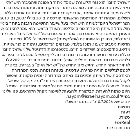
"ישראל היום" הוא גוף תקשורת שנוסד מתוך האמונה שהציבור הישראלי
ראוי לעיתונות טובה יותר, מאוזנת יותר ומדויקת יותר. עיתונות שמדברת
ולא צועקת. עיתונות אמינה, אובייקטיבית ועניינית. עיתונות אחרת וללא
תשלום. המהדורה המודפסת הראשונה פורסמה ב-30 ביולי 2007, וב-2010
הפך "ישראל היום" לעיתון הישראלי בעל שיעור החשיפה הגבוה ביותר בימי
חול. מו"ל העיתון היא ד"ר מרים אדלסון. העורך הראשי הוא עמר לחמנוביץ,
והעורך המייסד הוא עמוס רגב. אתרי האינטרנט של "ישראל היום" בעברית
ובאנגלית, כמו כן היישומונים (אפליקציות) לאנדרואיד ול-iOS, מציגים
חדשות מסביב לשעון, תוכן בלעדי, מבזקים ועדכונים, ניתוחים ופרשנויות,
וידיאו, פודקאסטים ושידורים חיים. פלטפורמות הדיגיטל של "ישראל היום"
כוללות ערוצי חדשות ודעות, תרבות ובידור, לייף סטייל, טכנולוגיה, ספורט,
כלכלה וצרכנות, בריאות, חיילים, אוכל, יהדות, תיירות ורכב. ב-2021 עלו
לאוויר האתר החדש והיישומון החדש של "ישראל היום" בעברית, במטרה
לספק לגולשים חוויה מהירה, עדכנית, בטוחה ונוחה. תכני המהדורה
המודפסת של העיתון זמינים גם באתר, במהדורה יומית מקוונת, ואפשר
לקבל אותם גם בניוזלטר. מועדון ההטבות הייחודי "הקליקה של ישראל
היום" מציע לגולשי האתר הנחות ומבצעים על מוצרים ושירותים. ישראל
היום פתוח להערות, לביקורת ולהצעות לשיפור מקהל הקוראים. פנו אלינו
במייל hayom@israelhayom.co.il.
יום שישי, 10.7.2026
כ"ה בתמוז תשפ"ו
חדשות
דעות
ספורט
ForReal
תרבות ובידור