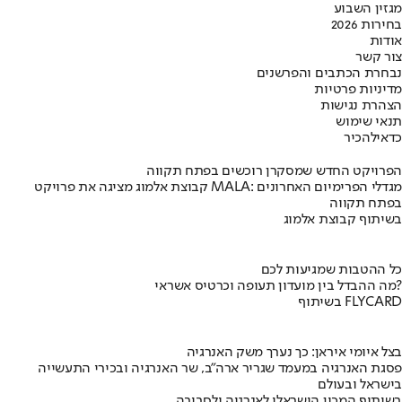
מגזין השבוע
בחירות 2026
אודות
צור קשר
נבחרת הכתבים והפרשנים
מדיניות פרטיות
הצהרת נגישות
תנאי שימוש
כדאי
להכיר
הפרויקט החדש שמסקרן רוכשים בפתח תקווה
קבוצת אלמוג מציגה את פרויקט MALA: מגדלי הפרימיום האחרונים
בפתח תקווה
בשיתוף קבוצת אלמוג
כל ההטבות שמגיעות לכם
מה ההבדל בין מועדון תעופה וכרטיס אשראי?
בשיתוף FLYCARD
בצל איומי איראן: כך נערך משק האנרגיה
פסגת האנרגיה במעמד שגריר ארה"ב, שר האנרגיה ובכירי התעשייה
בישראל ובעולם
בשיתוף המכון הישראלי לאנרגיה ולסביבה