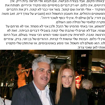
"באותו מקום, אבל בצורה מבישה. אם תבוא אלי תראה בית ריק. אין
רהיטים, אין כלום. יש רק דברים בסיסיים כמו מקרר וכיריים. תפתח את
המקרר - אולי תראה שם קוטג'. בשר אני כבר לא קונה. רק את הדברים
הפשוטים והזולים. את חשבון החשמל הוא (מצביע על עורך דינו, זאב משה
בן דורי; ע"ס) שילם לי. אין לי כסף לשכר דירה".
מקרה קלאסי של נפילה מגג העולם.
"תשמע, אני באתי מהמיץ של הזבל, ולכן אני לא מפחד. אני לא מרחם על
עצמי, אבל לא נעים לי שהבת שלי קונה בשבילי דברים הביתה. זאת לא
הרגשה טובה. למראית עין חשבו שאני האיש הכי עשיר בעולם, אבל היום
אין לי כלום. הבנות שלי עושות לי קניות. ההורים של בן זוגי, ברק, עוזרים
לנו. הוא משלם לנו חשמל. אני נוסע באוטובוסים, או שהחתן שלי מקפיץ
אותי לאן שאני צריך.