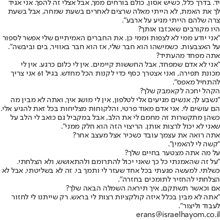
יד. בדרך כלל, כשיש אסון, כולם בורחים ממך, אבל אצלי זה להפך. אני אגיד
לך את האמת, לא הייתי מאלה שרצים לאחרים בשעת שמחה, אבל בשעת
צרה שלהם הייתי מגיע על ארבע".
היו מקורבים שאכזבו אותך?
"אני יודע ממי לא לצפות וממי כן. את החברים האמיתיים שלי אפשר לספור
על האצבעות. כשמישהו הוא חבר שלי, אז הוא חבר באוויר, בים וביבשה".
אתה מפחד מהעתיד?
"אני לא אדם שמפחד, אבל החששות קיימים. אין לי כלום כרגע. אין לי
מכונת תפירה, ואני אצטרך כסף כדי לקנות הכל מחדש. בגיל 61 אני צריך
להתחיל מאפס".
הקהל יחכה לקאמבק שלך?
"נשבע לך, אנשים מגיעים אלי לטלפון, אין לי מושג איך, ואתה לא מבין מה
הם עושים לי. אני אדם מאוד פרטי, והלקוחות מצליחות בכל זאת להגיע אלי.
כשהן מתקשרות זה מחמם לי את הלב, אבל במקביל גם כואב לי הלב על
שאני לא יכול לרצות אותן. הריצוי הזה הוא חלק ממני".
אתה רואה את עצמך עובד כשכיר אצל מעצב אחר?
"קשה לי להאמין".
על מה אתה מצטער בחיים שלך?
"על זה שהאמנתי כל כך שאני יכול להתרומם ולהתאושש, ולא הצלחתי.
כשלתי. למעשה פגעתי בכל אחד שעזר לי ותמך בי. זה לא בשליטתי, אבל לא
הצלחתי להחזיר לתומכים בחזרה".
אם וכאשר תשתקם, איך תיראה השמלה הבאה שלך?
"אתה לא מבין בכלל איזה קולקציות רצות לי בראש. רק שייתנו לי לחזור
לעבוד וליצור".
erans@israelhayom.co.il