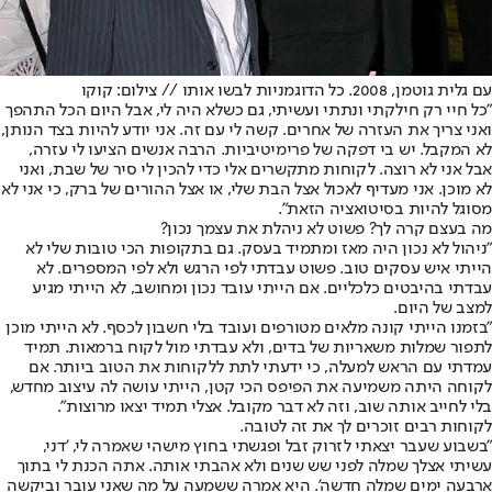
עם גלית גוטמן, 2008. כל הדוגמניות לבשו אותו // צילום: קוקו
"כל חיי רק חילקתי ונתתי ועשיתי, גם כשלא היה לי, אבל היום הכל התהפך
ואני צריך את העזרה של אחרים. קשה לי עם זה. אני יודע להיות בצד הנותן,
לא המקבל. יש בי דפקה של פרימיטיביות. הרבה אנשים הציעו לי עזרה,
אבל אני לא רוצה. לקוחות מתקשרים אלי כדי להכין לי סיר של שבת, ואני
לא מוכן. אני מעדיף לאכול אצל הבת שלי, או אצל ההורים של ברק, כי אני לא
מסוגל להיות בסיטואציה הזאת".
מה בעצם קרה לך? פשוט לא ניהלת את עצמך נכון?
"ניהול לא נכון היה מאז ומתמיד בעסק. גם בתקופות הכי טובות שלי לא
הייתי איש עסקים טוב. פשוט עבדתי לפי הרגש ולא לפי המספרים. לא
עבדתי בהיבטים כלכליים. אם הייתי עובד נכון ומחושב, לא הייתי מגיע
למצב של היום.
"בזמנו הייתי קונה מלאים מטורפים ועובד בלי חשבון לכסף. לא הייתי מוכן
לתפור שמלות משאריות של בדים, ולא עבדתי מול לקוח ברמאות. תמיד
עמדתי עם הראש למעלה, כי ידעתי לתת ללקוחות את הטוב ביותר. אם
לקוחה היתה משמיעה את הפיפס הכי קטן, הייתי עושה לה עיצוב מחדש,
בלי לחייב אותה שוב, וזה לא דבר מקובל. אצלי תמיד יצאו מרוצות".
לקוחות רבים זוכרים לך את זה לטובה.
"בשבוע שעבר יצאתי לזרוק זבל ופגשתי בחוץ מישהי שאמרה לי, 'דני,
עשיתי אצלך שמלה לפני שש שנים ולא אהבתי אותה. אתה הכנת לי בתוך
ארבעה ימים שמלה חדשה'. היא אמרה ששמעה על מה שאני עובר וביקשה