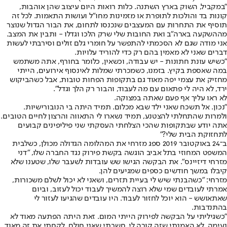
"במקביל, השוק בארץ השתנה. כלות רואות היום עיצוב שהן אוהבות,
קונות בד והולכות לתופרת או מזמינות מחו"ל ועושות התאמות. לכל זה
תוסיף את התחרות עם המעצבים שנכנסו לתחום, את הבור הגדול שנוצר
מההשקעה בארה"ב ואת החובות שלי שרק הלכו וגדלו - ותבין את המצב.
אני מודה שגם לא הסכמתי להתפשר על חומרי גלם זולים וסירבתי לעשות
דברים שאני לא מאמין בהם רק כדי להוריד עלויות.
"כשיש עונת חתונות - יש עבודה, וכשאין, כלומר בחורף, אתה משתמש
במה שאספת בקיץ. בזמנו, כשמכרתי שמלות לאינסוף אירועים, הייתי
מחזיק את עצמי יפה מאוד גם בתקופות הפחות טובות, אבל כשהביקוש
ירד, לא היה לי פתאום עם מה לעבוד, והבור רק הלך וגדל".
לא ראו עליך אף פעם שאתה במצוקה.
"נכון. אל תשכח שאני ילד שבא מכלום. תמיד היתה בי הנובורישיות.
ולמרות שהתחלתי להצטנע, תמיד נשארו לי התאווה והרצון לחיים הטובים.
אתה יודע שבתקופות שהכי הצלחתי העסקתי שני פיליפינים קבועים
לתחזוקת הבית שלי?"
ב־24 באוקטובר 2019 ספג מזרחי את המהלומה הגדולה מכולן, כשלבית
המשפט המחוזי בתל אביב הוגשה בקשת פירוק נגד החברה שלו, "דני
מזרחי דיזיינס". את הבקשה הגישו שש עובדות לשעבר שלו, שטענו שלא
קיבלו במשך חודשים כספים שמגיעים להן.
מזרחי: "כשהבנתי שיש לי בעיית תזרים, ושאני לא יכול לשלם משכורות,
אמרתי לעובדים שמי שלא רוצה להמשיך לעבוד יכול לעזוב, וביום
שאתאושש - הוא יוכל לחזור לעבוד. היו עובדים שהגיעו לעזור לי
בהתנדבות.
"כשגיליתי על הבקשה לפירוק הייתי המום. זאת היתה הפתעה מאוד לא
נעימה. לא האמנתי שזה קורה לי. חשבתי שאני חולם. לקחתי את זה מאוד