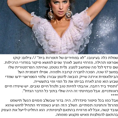
שמלת כלה בעיצובו. "לא במחירים של תופרות בית" // צילום: קוקו
אפרופו תהילה, מזרחי נחשב לאורך שנים למושא סיקור במדורי הרכילות.
שם נרדף לכל מה שנחשב לנוצץ. גלית גוטמן, שהיתה הפרזנטורית שלו
במשך 17 שנה, הפכה לחברה קרובה ולמוזה. אפילו דוגמנית העל
הבינלאומית אירנה שייק הובאה לדגמן עבורו. צלמי הפפראצי ידעו שמדי
שבוע הוא נוהג לארח בביתו את כל המי ומי בתעשייה.
"ותמיד ביד רחבה. אהבתי לחיות טוב ולנהל חיים טובים. יש שיגידו חיים
ראוותניים. אבל מבחינתי זה היה שולי בתוך כל הדבר הגדול".
****
אבל כמו בכל סיפור סינדרלה, היה ברור שבשלב מסוים הנעל תישמט
מהרגל והחגיגה תסתיים. השלב הזה הגיע כשמזרחי התחיל לחוש שהוא
עובד קשה, אבל לא מרוויח בהתאם לציפיותיו. הוא החליט לייעל את העסק
בהתאם להמלצות מאיש מקצוע מומחה.