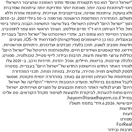
"ישראל היום" הוא גוף תקשורת שנוסד מתוך האמונה שהציבור הישראלי
ראוי לעיתונות טובה יותר, מאוזנת יותר ומדויקת יותר. עיתונות שמדברת
ולא צועקת. עיתונות אמינה, אובייקטיבית ועניינית. עיתונות אחרת וללא
תשלום. המהדורה המודפסת הראשונה פורסמה ב-30 ביולי 2007, וב-2010
הפך "ישראל היום" לעיתון הישראלי בעל שיעור החשיפה הגבוה ביותר בימי
חול. מו"ל העיתון היא ד"ר מרים אדלסון. העורך הראשי הוא עמר לחמנוביץ,
והעורך המייסד הוא עמוס רגב. אתרי האינטרנט של "ישראל היום" בעברית
ובאנגלית, כמו כן היישומונים (אפליקציות) לאנדרואיד ול-iOS, מציגים
חדשות מסביב לשעון, תוכן בלעדי, מבזקים ועדכונים, ניתוחים ופרשנויות,
וידיאו, פודקאסטים ושידורים חיים. פלטפורמות הדיגיטל של "ישראל היום"
כוללות ערוצי חדשות ודעות, תרבות ובידור, לייף סטייל, טכנולוגיה, ספורט,
כלכלה וצרכנות, בריאות, חיילים, אוכל, יהדות, תיירות ורכב. ב-2021 עלו
לאוויר האתר החדש והיישומון החדש של "ישראל היום" בעברית, במטרה
לספק לגולשים חוויה מהירה, עדכנית, בטוחה ונוחה. תכני המהדורה
המודפסת של העיתון זמינים גם באתר, במהדורה יומית מקוונת, ואפשר
לקבל אותם גם בניוזלטר. מועדון ההטבות הייחודי "הקליקה של ישראל
היום" מציע לגולשי האתר הנחות ומבצעים על מוצרים ושירותים. ישראל
היום פתוח להערות, לביקורת ולהצעות לשיפור מקהל הקוראים. פנו אלינו
במייל hayom@israelhayom.co.il.
יום שישי, 19.6.2026
ד' בתמוז תשפ"ו
חדשות
דעות
ספורט
ForReal
תרבות ובידור