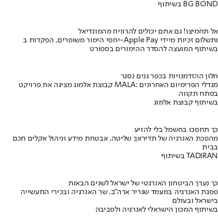
בשיתוף BG BOND
אל תחמיצו! גם אתם יכולים להרוויח מהמונדיאל
יחסי הימור משופרים, הפקדות ב-Apple Pay ותשלום זכיות מיידי
בשיתוף המועצה להסדר ההימורים בספורט
חלון ההזדמנויות בכפר גנים נסגר
קבוצת אלמוג מציגה את פרויקט MALA: מגדלי הפרימיום האחרונים
בפתח תקווה
בשיתוף קבוצת אלמוג
כך תחסכו בחשמל בלי להזיע
מהפכת האנרגיה של תדיראן: שליטה, אבטחת מידע וניהול אקלים חכם
בבית
בשיתוף TADIRAN
כך נערך הביטחון האנרגטי של ישראל לשנים הבאות
פסגת האנרגיה במעמד שגריר ארה"ב, שר האנרגיה ובכירי התעשייה
בישראל ובעולם
בשיתוף המכון הישראלי לאנרגיה ולסביבה