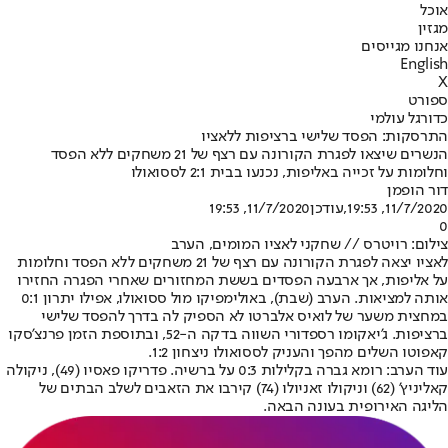
אוכל
מגזין
אנחנו מגייסים
English
X
ספורט
כדורגל עולמי
התרסקות: הפסד שלישי ברציפות ללאציו
הנשרים שיצאו לפגרת הקורונה עם רצף של 21 משחקים ללא הפסד
וחלומות על זכייה באליפות, נכנעו בבית 2:1 לססואולו
דור הופמן
11/7/2020, 19:53
,עודכן
11/7/2020, 19:53
0
צילום: רויטרס // שחקני לאציו המומים, הערב
לאציו יצאה לפגרת הקורונה עם רצף של 21 משחקים ללא הפסד וחלומות
על אליפות, אך ארבעה הפסדים בששת המחזורים שאחרי הפגרה החזירו
אותה למציאות. הערב (שבת), באולימפיקו מול ססואולו, אפילו יתרון 0:1
במחצית משער של לואיס אלברטו לא הספיק לה בדרך להפסד שלישי
ברציפות. ג'יאקומו רספדורי השווה בדקה ה-52, ובתוספת הזמן פרנצ'סקו
קאפוטו השלים מהפך והעניק לססואולו ניצחון 1:2.
עוד הערב: רומא גברה בקלילות 0:3 על ברשיה. פדריקו פאסיו (49), ניקולה
קאליניץ' (62) וניקולו זאניולו (74) קירבו את הזאבים לשלב הבתים של
הליגה האירופית בעונה הבאה.