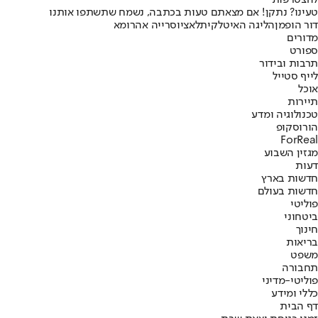
להצטרפות
טעינו? נתקן! אם מצאתם טעות בכתבה, נשמח שתשתפו אותנו
דור הופמן
הליגה האיטלקית
לאציו
סרייה אה
רומא
מדורים
ספורט
תרבות ובידור
לייף סטייל
אוכל
תיירות
טכנולוגיה ומדע
הורוסקופ
ForReal
מגזין השבוע
דעות
חדשות בארץ
חדשות בעולם
פוליטי
ביטחוני
חינוך
בריאות
משפט
תחבורה
פוליטי-מדיני
כללי ומידע
דף הבית