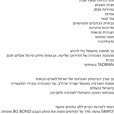
זמני כניסת וצאת שבת
מגזין השבוע
בחירות 2026
אודות
צור קשר
נבחרת הכתבים והפרשנים
מדיניות פרטיות
הצהרת נגישות
תנאי שימוש
כדאי
להכיר
כך תחסכו בחשמל בלי להזיע
מהפכת האנרגיה של תדיראן: שליטה, אבטחת מידע וניהול אקלים חכם
בבית
בשיתוף TADIRAN
כך נערך הביטחון האנרגטי של ישראל לשנים הבאות
פסגת האנרגיה במעמד שגריר ארה"ב, שר האנרגיה ובכירי התעשייה
בישראל ובעולם
בשיתוף המכון הישראלי לאנרגיה ולסביבה
הסוד לקירות נקיים ללא כתמים נחשף
מומחה BG BOND עושה סדר על המדפים ומציג את מותג הצבע SIMPLY