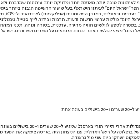
לעיתונות טובה יותר, מאוזנת יותר ומדויקת יותר. עיתונות שמדברת ולא צ
שלום. המהדורה המודפסת הראשונה פורסמה ב-30 ביולי 2007, וב-2010 הפך "ישראל היום" לעיתון הישראלי בעל שי
לחמנוביץ,
ל היום" כוללות ערוצי חדשות ודעות, תרבות ובידור, לייף סטייל, טכנולוגיה
ברית, במטרה לספק לגולשים חוויה מהירה, עדכנית, בטוחה ונוחה. תכני המה
ל היום" מציע לגולשי האתר הנחות ומבצעים על מוצרים ושירותים. ישראל 
ונה אחת
י בארסנל, שמגיע ל-20 שערים ו-20 בישולים בעונה אחת.
ו וידאל את השער היחיד ב-0:1 המאוד לא מרשים של ברצלונה על ריאל ויאדוליד. עם הניצחון הזה ב