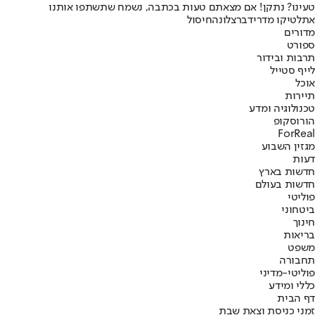
טעינו? נתקן! אם מצאתם טעות בכתבה, נשמח שתשתפו אותנו
אתלטיקו מדריד
ברצלונה
חיסול
מדורים
ספורט
תרבות ובידור
לייף סטייל
אוכל
תיירות
טכנולוגיה ומדע
הורוסקופ
ForReal
מגזין השבוע
דעות
חדשות בארץ
חדשות בעולם
פוליטי
ביטחוני
חינוך
בריאות
משפט
תחבורה
פוליטי-מדיני
כללי ומידע
דף הבית
זמני כניסת וצאת שבת