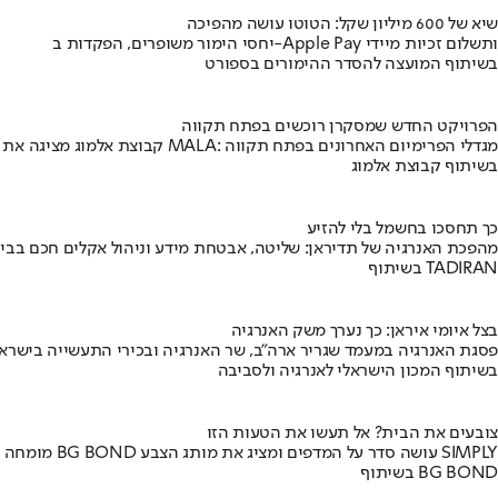
שיא של 600 מיליון שקל: הטוטו עושה מהפיכה
יחסי הימור משופרים, הפקדות ב-Apple Pay ותשלום זכיות מיידי
בשיתוף המועצה להסדר ההימורים בספורט
הפרויקט החדש שמסקרן רוכשים בפתח תקווה
קבוצת אלמוג מציגה את פרויקט MALA: מגדלי הפרימיום האחרונים בפתח תקווה
בשיתוף קבוצת אלמוג
כך תחסכו בחשמל בלי להזיע
מהפכת האנרגיה של תדיראן: שליטה, אבטחת מידע וניהול אקלים חכם בבי
בשיתוף TADIRAN
בצל איומי איראן: כך נערך משק האנרגיה
פסגת האנרגיה במעמד שגריר ארה"ב, שר האנרגיה ובכירי התעשייה בישראל
בשיתוף המכון הישראלי לאנרגיה ולסביבה
צובעים את הבית? אל תעשו את הטעות הזו
מומחה BG BOND עושה סדר על המדפים ומציג את מותג הצבע SIMPLY
בשיתוף BG BOND