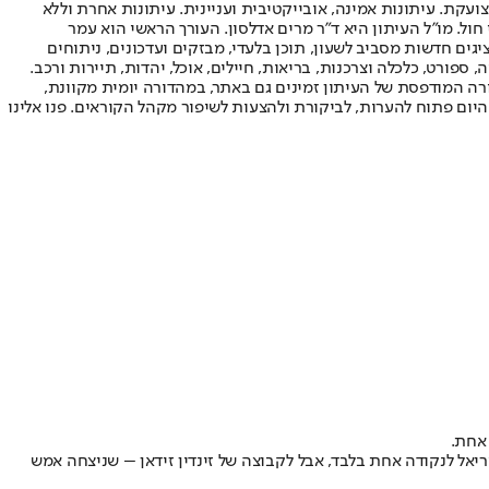
ועקת. עיתונות אמינה, אובייקטיבית ועניינית. עיתונות אחרת וללא
עור החשיפה הגבוה ביותר בימי חול. מו"ל העיתון היא ד"ר מרים אדלסון. העורך הראשי הוא עמר
 והעורך המייסד הוא עמוס רגב. אתרי האינטרנט של "ישראל היום" בעברית ובאנגלית, כמו כן היישומונים (אפליקציות) לאנדרואיד ול-iOS, מציגים חדשות מסביב לשעון, תוכן בלעדי, מבזקים ועדכונים, ניתוחים
, ספורט, כלכלה וצרכנות, בריאות, חיילים, אוכל, יהדות, תיירות ורכב.
דורה המודפסת של העיתון זמינים גם באתר, במהדורה יומית מקוונת,
היום פתוח להערות, לביקורת ולהצעות לשיפור מקהל הקוראים. פנו אלינו
ארסה צימקה את הפער מריאל לנקודה אחת בלבד, אבל לקבוצה של זינדין זידאן – שניצחה אמש