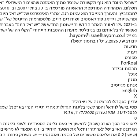
"ישראל היום" הוא גוף תקשורת שנוסד מתוך האמונה שהציבור הישראלי ראוי 
ת
ופרשנויות, וידיאו, פודקאסטים ושידורים חיים. פלטפורמות הדיגיטל של "ישרא
ב-2021 עלו לאוויר האתר החדש והיישומון החדש של "ישראל היום" בע
ואפשר לקבל אותם גם בניוזלטר. מועדון ההטבות הייחודי "הקליקה של ישרא
במייל hayom@israelhayom.co.il.
יום רביעי, 1.7.2026
ט"ז בתמוז תשפ"ו
חדשות
דעות
ספורט
ForReal
תרבות ובידור
אוכל
מגזין
אנחנו מגייסים
English
X
עדיין כאן: 0:1 לברצלונה על ויאדוליד
מסי בישל לוידאל והפך לשני בליגות הגדולות אחרי תיירי הנרי בארסנל, שמגיע ל-20 שערים ו-20 בישולים בע
11/7/2020, 19:36
,עודכן
11/7/2020, 19:36
0
ליאו מסי הפך הערב (שבת) לראשון אי פעם בליגה הספרדית ולשני בליגות הגדולות אחרי תיירי הנר
הארגנטינאי בישל לארתור
(שישי) 0:2 את אלאבס משערים של בנזמה ואנסנסיו – יש משחק פחות. הבלאנקוס ישחקו ביום שני מול גראנדה.