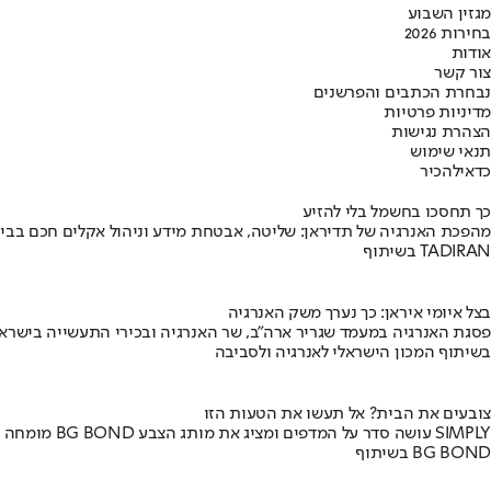
מגזין השבוע
בחירות 2026
אודות
צור קשר
נבחרת הכתבים והפרשנים
מדיניות פרטיות
הצהרת נגישות
תנאי שימוש
כדאי
להכיר
כך תחסכו בחשמל בלי להזיע
מהפכת האנרגיה של תדיראן: שליטה, אבטחת מידע וניהול אקלים חכם בבי
בשיתוף TADIRAN
בצל איומי איראן: כך נערך משק האנרגיה
פסגת האנרגיה במעמד שגריר ארה"ב, שר האנרגיה ובכירי התעשייה בישראל
בשיתוף המכון הישראלי לאנרגיה ולסביבה
צובעים את הבית? אל תעשו את הטעות הזו
מומחה BG BOND עושה סדר על המדפים ומציג את מותג הצבע SIMPLY
בשיתוף BG BOND