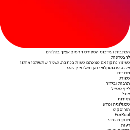
הכתבות ועידכוני הספורט החמים אצלך בטלגרם
להצטרפות
טעינו? נתקן! אם מצאתם טעות בכתבה, נשמח שתשתפו אותנו
אלכס פרגוסון
לואי ואן חאל
ראיין גיגס
מדורים
ספורט
תרבות ובידור
לייף סטייל
אוכל
תיירות
טכנולוגיה ומדע
הורוסקופ
ForReal
מגזין השבוע
דעות