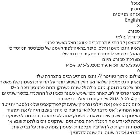
אוכל
מגזין
אנחנו מגייסים
English
X
ספורט
כדורגל עולמי
"כמאמן לקחתי יותר דברים מוואן חאל מאשר פרגי"
ראיין גיגס, מאמן ווילס, סיפר בראיון לפודקאסט של מנצ'סטר יונייטד כי
ההולנדי סייע לו יותר בתפקיד הנוכחי שלו
מערכת ספורט היום
8/6/2020, 14:30
,עודכן
8/6/2020, 14:34
0
צילום: מתוך טוויטר // גיגס. הפתיע רבים בהצהרה שלו
ראיין גיגס מאמין שלואי ואן חאל השפיע יותר על קריירת האימון שלו מאשר
סר אלכס פרגוסון. גיגס בילה 23 שנים כשחקן תחת פרגוסון וזכה ב-12
תארי פרמייר ליג. לאחר מכן שימש כעוזר מאמן של ההולנדי במשך שנתיים
בין 2014 ל-2016 על הקווים באולד טראפורד.
כיום גיגס מאמן את ויילס ובראיון שהעניק לפודקאסט של מנצ'סטר יונייטד
הוא הפתיע: "אני מדבר על לואי בחיבה כי איתו בעצם היה לי את תפקיד
האימון הראשון שלי. כשאתה משחק אתה לא מתעסק בהכנות למשחקים,
אתה לא יודע מה המנג'ר ראה בסרטונים. שחקנים זוכים לראות שבע או
שמונות דקות של היריבה אבל צוות האימון צופה שעות על גבי שעות
בוידאו, אז זה שונה, זה שונה לחלוטין"