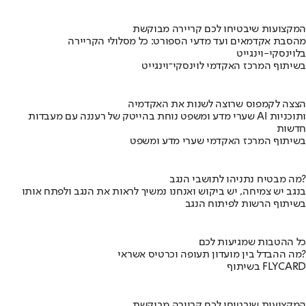
המקצועות שיבטיחו לכם קריירה מבוקשת
מהסבת אקדמאים ועד מדעי הספורט: כל מסלולי הקריירה
בלוינסקי-וינגייט
בשיתוף המרכז האקדמי לוינסקי־וינגייט
הצצה לקמפוס שרוצה לשנות את האקדמיה
שערי מדע ומשפט נוחת בהייטק של רעננה עם מעבדות AI ותוכניות
חדשות
בשיתוף המרכז האקדמי שערי מדע ומשפט
מה מבטיח נתניהו לתושבי הנגב?
בנגב יש צמיחה, יש ביקוש ואנחנו נמשיך לראות את הנגב ולפתח אותו
בשיתוף הרשות לפיתוח הנגב
כל ההטבות שמגיעות לכם
מה ההבדל בין מועדון תעופה וכרטיס אשראי?
בשיתוף FLYCARD
המקצועות שיבטיחו לכם קריירה מבוקשת