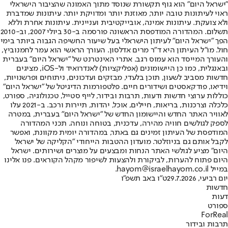
"ישראל היום" הוא גוף תקשורת שנוסד מתוך האמונה שהציבור הישראלי
ראוי לעיתונות טובה יותר, מאוזנת יותר ומדויקת יותר. עיתונות שמדברת
ולא צועקת. עיתונות אמינה, אובייקטיבית ועניינית. עיתונות אחרת וללא
תשלום. המהדורה המודפסת הראשונה פורסמה ב-30 ביולי 2007, וב-2010
הפך "ישראל היום" לעיתון הישראלי בעל שיעור החשיפה הגבוה ביותר בימי
חול. מו"ל העיתון היא ד"ר מרים אדלסון. העורך הראשי הוא עמר לחמנוביץ,
והעורך המייסד הוא עמוס רגב. אתרי האינטרנט של "ישראל היום" בעברית
ובאנגלית, כמו כן היישומונים (אפליקציות) לאנדרואיד ול-iOS, מציגים
חדשות מסביב לשעון, תוכן בלעדי, מבזקים ועדכונים, ניתוחים ופרשנויות,
וידיאו, פודקאסטים ושידורים חיים. פלטפורמות הדיגיטל של "ישראל היום"
כוללות ערוצי חדשות ודעות, תרבות ובידור, לייף סטייל, טכנולוגיה, ספורט,
כלכלה וצרכנות, בריאות, חיילים, אוכל, יהדות, תיירות ורכב. ב-2021 עלו
לאוויר האתר החדש והיישומון החדש של "ישראל היום" בעברית, במטרה
לספק לגולשים חוויה מהירה, עדכנית, בטוחה ונוחה. תכני המהדורה
המודפסת של העיתון זמינים גם באתר, במהדורה יומית מקוונת, ואפשר
לקבל אותם גם בניוזלטר. מועדון ההטבות הייחודי "הקליקה של ישראל
היום" מציע לגולשי האתר הנחות ומבצעים על מוצרים ושירותים. ישראל
היום פתוח להערות, לביקורת ולהצעות לשיפור מקהל הקוראים. פנו אלינו
במייל hayom@israelhayom.co.il.
יום רביעי, 29.7.2026
ט"ו באב תשפ"ו
חדשות
דעות
ספורט
ForReal
תרבות ובידור