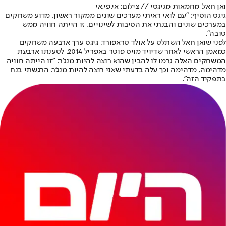
ואן חאל. מחמאות מגיגסי // צילום: אי.פי.אי
גיגס הוסיף: "עם לואי ראיתי מערכים שונים ממקור ראשון, מדוע משחקים
במערכים שונים והבנתי את הסיבות לשינויים. זו הייתה חוויה ממש
טובה".
לפני שואן חאל השתלט על אולד טראפורד, גיגס ערך ארבעה משחקים
כמאמן הראשי לאחר שדיויד מויס פוטר באפריל 2014. לטענתו ארבעת
המשחקים האלה גרמו לו להבין שהוא רוצה להיות מנג'ר: "זו הייתה חוויה
מדהימה, מדהימה וכך עלה בדעתי שאני רוצה להיות מנג'ר. הרגשתי בנח
בתפקיד הזה".