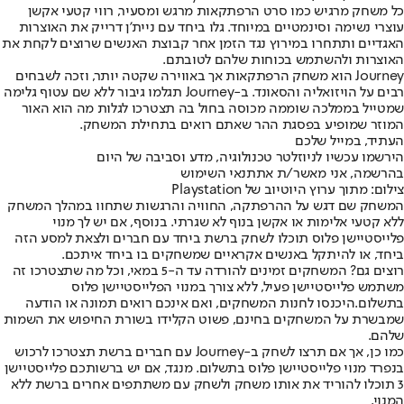
כל משחק מרגיש כמו סרט הרפתקאות מרגש ומסעיר, רווי קטעי אקשן
עוצרי נשימה וסינמטיים במיוחד. גלו ביחד עם ניית'ן דרייק את האוצרות
האגדיים ותתחרו במירוץ נגד הזמן אחר קבוצת האנשים שרוצים לקחת את
האוצרות ולהשתמש בכוחות שלהם לטובתם.
Journey הוא משחק הרפתקאות אך באווירה שקטה יותר, וזכה לשבחים
רבים על הויזואליה והסאונד. ב-Journey תגלמו גיבור ללא שם עטוף גלימה
שמטייל בממלכה שוממה מכוסה בחול בה תצטרכו לגלות מה הוא האור
המוזר שמופיע בפסגת ההר שאתם רואים בתחילת המשחק.
העתיד, במייל שלכם
הירשמו עכשיו לניוזלטר טכנולוגיה, מדע וסביבה של היום
בהרשמה, אני מאשר/ת את
תנאי השימוש
צילום: מתוך ערוץ היוטיוב של Playstation
המשחק שם דגש על ההרפתקה, החוויה והרגשות שתחוו במהלך המשחק
ללא קטעי אלימות או אקשן בנוף לא שגרתי. בנוסף, אם יש לך מנוי
פלייסטיישן פלוס תוכלו לשחק ברשת ביחד עם חברים ולצאת למסע הזה
ביחד, או להיתקל באנשים אקראיים שמשחקים בו ביחד איתכם.
רוצים גם? המשחקים זמינים להורדה עד ה-5 במאי, וכל מה שתצטרכו זה
משתמש פלייסטיישן פעיל, ללא צורך במנוי הפלייסטיישן פלוס
בתשלום.
היכנסו לחנות המשחקים
, ואם אינכם רואים תמונה או הודעה
שמבשרת על המשחקים בחינם, פשוט הקלידו בשורת החיפוש את השמות
שלהם.
כמו כן, אך אם תרצו לשחק ב-Journey עם חברים ברשת תצטרכו לרכוש
בנפרד מנוי פלייסטיישן פלוס בתשלום. מנגד, אם יש ברשותכם פלייסטיישן
3 תוכלו להוריד את אותו משחק ולשחק עם משתתפים אחרים ברשת ללא
המנוי.