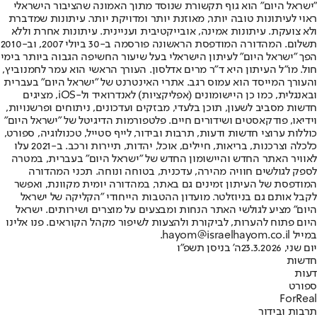
"ישראל היום" הוא גוף תקשורת שנוסד מתוך האמונה שהציבור הישראלי
ראוי לעיתונות טובה יותר, מאוזנת יותר ומדויקת יותר. עיתונות שמדברת
ולא צועקת. עיתונות אמינה, אובייקטיבית ועניינית. עיתונות אחרת וללא
תשלום. המהדורה המודפסת הראשונה פורסמה ב-30 ביולי 2007, וב-2010
הפך "ישראל היום" לעיתון הישראלי בעל שיעור החשיפה הגבוה ביותר בימי
חול. מו"ל העיתון היא ד"ר מרים אדלסון. העורך הראשי הוא עמר לחמנוביץ,
והעורך המייסד הוא עמוס רגב. אתרי האינטרנט של "ישראל היום" בעברית
ובאנגלית, כמו כן היישומונים (אפליקציות) לאנדרואיד ול-iOS, מציגים
חדשות מסביב לשעון, תוכן בלעדי, מבזקים ועדכונים, ניתוחים ופרשנויות,
וידיאו, פודקאסטים ושידורים חיים. פלטפורמות הדיגיטל של "ישראל היום"
כוללות ערוצי חדשות ודעות, תרבות ובידור, לייף סטייל, טכנולוגיה, ספורט,
כלכלה וצרכנות, בריאות, חיילים, אוכל, יהדות, תיירות ורכב. ב-2021 עלו
לאוויר האתר החדש והיישומון החדש של "ישראל היום" בעברית, במטרה
לספק לגולשים חוויה מהירה, עדכנית, בטוחה ונוחה. תכני המהדורה
המודפסת של העיתון זמינים גם באתר, במהדורה יומית מקוונת, ואפשר
לקבל אותם גם בניוזלטר. מועדון ההטבות הייחודי "הקליקה של ישראל
היום" מציע לגולשי האתר הנחות ומבצעים על מוצרים ושירותים. ישראל
היום פתוח להערות, לביקורת ולהצעות לשיפור מקהל הקוראים. פנו אלינו
במייל hayom@israelhayom.co.il.
יום שני, 23.3.2026
ה' בניסן תשפ"ו
חדשות
דעות
ספורט
ForReal
תרבות ובידור