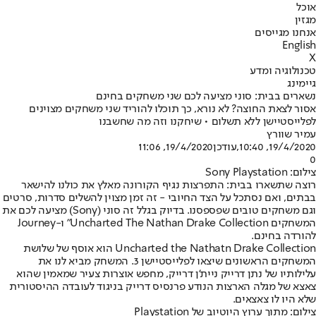
אוכל
מגזין
אנחנו מגייסים
English
X
טכנולוגיה ומדע
גיימינג
נשארים בבית: סוני מציעה לכם שני משחקים בחינם
אסור לצאת החוצה? לא נורא, כך תוכלו להוריד שני משחקים מצוינים
לפלייסטיישן ללא תשלום • שיחקנו וזה מה שחשבנו
עמיר שוורץ
19/4/2020, 10:40
,עודכן
19/4/2020, 11:06
0
צילום: Sony Playstation
רוצה שתשארו בבית: התפרצות נגיף הקורונה מאלץ את כולנו להישאר
בבתים, ואם נסתכל על הצד החיובי - זה זמן מצוין להשלים סדרות, סרטים
וגם משחקים טובים שפספסנו. בדיוק בגלל זה סוני (Sony) מציעה לכם את
המשחקים Uncharted The Nathan Drake Collection" ו-Journey
להורדה בחינם.
Uncharted the Nathatn Drake Collection הוא אוסף של שלושת
המשחקים הראשונים שיצאו לפלייסטיישן 3. המשחק מביא לנו את
עלילותיו של נתן דרייק ניית'ן דרייק, מחפש אוצרות צעיר שמאמין שהוא
צאצא של מגלה הארצות הנודע פרנסיס דרייק בניגוד לעובדה ההיסטורית
שלא היו לו צאצאים.
צילום: מתוך ערוץ היוטיוב של Playstation