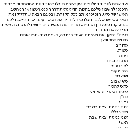
ואם אתם לא ליד הפלייסטיישן שלכם תוכלו להוריד את המשחקים מרחוק.
היכנסו לחשבון שלכם בחנות הדיגיטלית דרך הסמארטפון או המחשב
האישי של סוני, הוסיפו אותם לסל הקניות, ובפעם הבאה שתדליקו את
הפלייסטיישן שלכם תוכלו מיד להוריד את המשחקים. אז תתיישבו לכם
בנוח, קחו פופקורן ושתייה, תורידו את המשחקים - וצאו להרפתקה אפית
מבלי לצאת מהבית.
טעינו? נתקן! אם מצאתם טעות בכתבה, נשמח שתשתפו אותנו
סוני
פלייסטיישן
מדורים
ספורט
דעות
תרבות ובידור
לייף סטייל
הורוסקופ
שישבת
סוף שבוע
כדאי להכיר
סיפור המשק הישראלי
נדל"ן
ראשי
זמני כניסת וצאת השבת
מידע כללי
זמני כניסת וצאת שבת
ראשי
צרו קשר