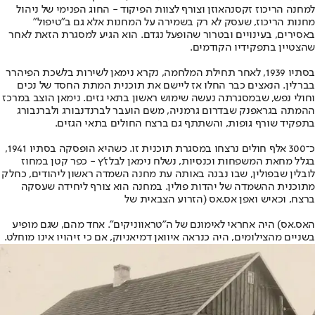
למחנה הריכוז זקסנהאוזן וצורף לצוות הפיקוד - החוג הפנימי של ניהול
מחנות הריכוז, שעסק לא רק בשמירה על המחנות אלא גם ב"טיפול"
באסירים, בעינויים ובטרור שהופעל נגדם. הוא הגיע למסגרת הזאת לאחר
שהצטיין בתפקידיו הקודמים.
בסתיו 1939, לאחר תחילת המלחמה, נקרא נימאן לשירות בלשכת הפיהרר
בברלין. הנאצים כבר החלו אז ליישם את תוכנית המתת החסד של נכים
וחולי נפש, שבמסגרתה נעשה שימוש ראשון בתאי גזים. נימאן הוצב במרכז
ההמתה בגראפנק שבדרום גרמניה, משם הועבר לברנדנבורג ולברנבורג
בתפקיד שורף גופות, והשתתף גם ברצח החולים בתאי הגזים.
כ־300 אלף חולים נרצחו במסגרת תוכנית זו. כשהיא הופסקה בסתיו 1941,
בגלל מחאת המשפחות וכנסיות, נשלח נימאן לבלז'ץ - כפר קטן במחוז
לובלין שבפולין, שבו נבנה באותה עת מחנה השמדה ראשון ליהודים, כחלק
מתוכנית ההשמדה של יהדות פולין. במחנה הוא צורף ליחידה שעסקה
ברצח, וכאיש ואפן אס.אס (הזרוע הצבאית של
האס.אס) היה אחראי לאימונם של ה"טראווניקים". אחד מהם, שגם מופיע
בשניים מהצילומים, היה כנראה איוואן דמיאניוק, אם כי זיהויו אינו מוחלט.