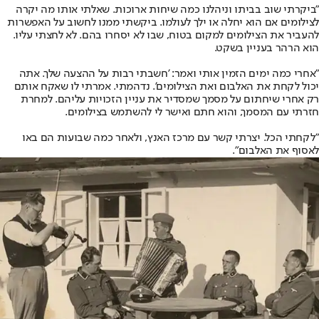
"ביקרתי שוב בביתו וניהלנו כמה שיחות ארוכות. שאלתי אותו מה יקרה
לצילומים אם הוא יחלה או ילך לעולמו. ביקשתי ממנו לחשוב על האפשרות
להעביר את הצילומים למקום בטוח, שבו לא יסחרו בהם. לא לחצתי עליו.
הוא הרהר בעניין בשקט.
"אחרי כמה ימים הזמין אותי ואמר: 'חשבתי רבות על ההצעה שלך. אתה
יכול לקחת את האלבום ואת הצילומים'. נדהמתי. אמרתי לו שאקח אותם
רק אחרי שיחתום על מסמך שמסדיר את עניין הזכויות עליהם. למחרת
חזרתי עם המסמך, והוא חתם ואישר לי להשתמש בצילומים.
"לקחתי הכל. יצרתי קשר עם מרכז האנץ, ולאחר כמה שבועות הם באו
לאסוף את האלבום".