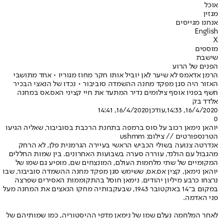
אוכל
מגזין
אנחנו מגייסים
English
X
מוספים
שישבת
הפנים של הרוע
הרמן אדאמס לא שיער לאן יוביל אותו חקר מחוז מגוריו • אחד מתושבי
האזור היה סגן מפקד מחנה ההשמדה סוביבור • נכדו של הנאצי הבכיר
חשף בפניו אוסף צילומים נדיר המתעד את חיי קציני האס.אס במחנה
אלדד בק
16/4/2020, 14:33
,עודכן
16/4/2020, 14:41
0
יוהאן נימאן רכוב על סוס ברמפה בתחנת הרכבת בסוביבור, שאליה הגיעו
הטרנספורטים // צילום: ushmm
אנדרטה צנועה בשולי הכביש הראשי בעיירה הגרמנית פלן, לא הרחק
מהגבול עם הולנד, עוררה סערה בשבועות האחרונים. בין שמות החללים
המקומיים של שתי מלחמות העולם, המונצחים שם, מופיע גם שמו של
יוהאן נימאן, קצין אס.אס, ששימש סגן מפקד מחנה ההשמדה סוביבור, שבו
נרצחו כרבע מיליון יהודים. נימאן חוסל בהתקוממות האסירים שפרצה
במקום ב־14 באוקטובר 1943, שבעקבותיה מחקו הנאצים את המחנה מעל
פני האדמה.
לאחר המלחמה נעלם שמו של נימאן מדפי ההיסטוריה, כמו שמותיהם של