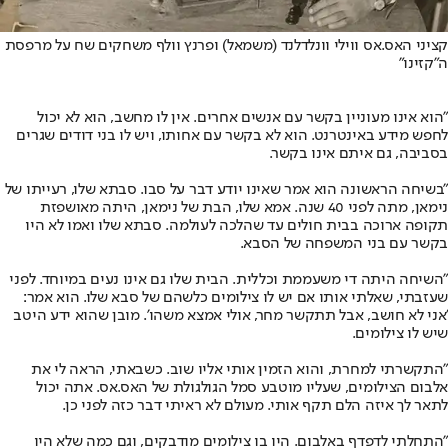
קציני האס.אס ווילי וונלדלנד (משמאל) ופרנץ וולף משחקים שח על מרפסת
ה"קזינו"
"הוא אינו מעוניין בקשר עם אנשים אחרים. אין לו מחשב, הוא לא יכול
לחפש מידע באינטרנט. הוא לא בקשר עם אחותו, ויש לו בני דודים שגרים
בסביבה, גם איתם אינו בקשר.
"בשיחה הראשונה הוא אמר שאינו יודע דבר על סבו. סבתא שלו, רעייתו של
נימאן, מתה לפני 40 שנה. אמא שלו, הבת של נימאן, היתה מאושפזת
תקופה ארוכה בבית חולים עד שהלכה לעולמה. סבתא שלו ואמו לא היו
בקשר עם בני המשפחה של הסבא.
"השיחה היתה די משעממת וכללית. הבית שלו גם אינו נעים במיוחד. לפני
שעזבתי, שאלתי אותו אם יש לו צילומים כלשהם של סבא שלו. הוא אמר:
'אני לא חושב, אבל תתקשר מחר, אולי אמצא משהו'. מובן שהוא ידע היטב
שיש לו צילומים.
"התקשרתי למחרת, והוא הזמין אותי אליו שוב. כשבאתי, הראה לי את
אלבום הצילומים, שעליו מוטבע סמל הגולגולת של האס.אס. אתה יכול
לתאר לך איזה הלם תקף אותי. מעולם לא ראיתי דבר כזה לפני כן.
"התחלתי לדפדף באלבום. היו בו צילומים מודבקים, וגם כמה שלא היו