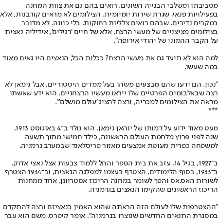
מסביבתו ומשלבי הבנייה השונים. רואים בהם גם את צוות המחנה
בפעילויות פנאי, שגרת שירות יומיומית. הצילומים לא מראים קורבנות, אלא
במקרים נדירים, שבהם רואים צלליות רחוקות, בלי כוונה. לא מדובר
בצילומים מציצניים של מעשי הרצח, אלא של חיים 'רגילים', אידיליה נאצית
על הקבר ההמוני של יהודי אירופה".
למה הוא לא תיעד גם את מעשי הרצח? ככלות הכל, הנאצים היו גאים מאוד
במה שעשו.
"נכון. הם ידעו שהם מבצעים משהו בעל ממדים היסטוריים, אבל נימאן לא
רצה שבאלבומים הפרטיים שלו ייראו מעשיו הרצחניים. הוא ידע שאשתו
מראה את הצילומים למכריה, ורצה להציג 'עולם מושלם'".
***
מעט מאוד ידוע על דמותו של יוהאן נימאן. הוא נולד ב־4 באוגוסט 1913,
שנה לפני פרוץ מלחמת העולם הראשונה, כילד חמישי מתוך תשעה
למשפחה כפרית מעוטת אמצעים מאזור פריסלאנד שבמערב גרמניה.
ב־1927, בגיל 14, עזב את בית הספר והחל ללמוד צבעות אצל נאצי אדוק.
ב־1933, בסוף הלימודים, הצטרף בעצמו למפלגה הנאצית, וב־1934 הצטרף
לשורות האס.אס והפך לשומר במחנה הריכוז אסטרווגן, אחד ממחנות
הריכוז הראשונים שהקימו הנאצים בגרמניה.
"ההצטרפות שלו לעולם הזה הראתה שהוא האמין בנאציזם ורצה להתקדם
במסגרת התנאים החדשים שנוצרו בגרמניה", אומר קיפרס. משם הוא עבר