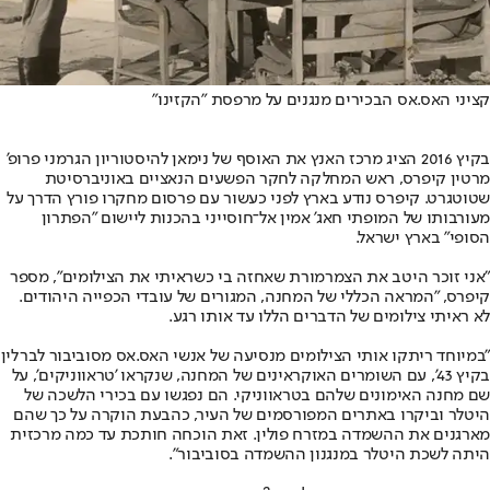
קציני האס.אס הבכירים מנגנים על מרפסת "הקזינו"
בקיץ 2016 הציג מרכז האנץ את האוסף של נימאן להיסטוריון הגרמני פרופ'
מרטין קיפרס, ראש המחלקה לחקר הפשעים הנאציים באוניברסיטת
שטוטגרט. קיפרס נודע בארץ לפני כעשור עם פרסום מחקרו פורץ הדרך על
מעורבותו של המופתי חאג' אמין אל־חוסייני בהכנות ליישום "הפתרון
הסופי" בארץ ישראל.
"אני זוכר היטב את הצמרמורת שאחזה בי כשראיתי את הצילומים", מספר
קיפרס, "המראה הכללי של המחנה, המגורים של עובדי הכפייה היהודים.
לא ראיתי צילומים של הדברים הללו עד אותו רגע.
"במיוחד ריתקו אותי הצילומים מנסיעה של אנשי האס.אס מסוביבור לברלין
בקיץ 43', עם השומרים האוקראינים של המחנה, שנקראו 'טראווניקים', על
שם מחנה האימונים שלהם בטראווניקי. הם נפגשו עם בכירי הלשכה של
היטלר וביקרו באתרים המפורסמים של העיר, כהבעת הוקרה על כך שהם
מארגנים את ההשמדה במזרח פולין. זאת הוכחה חותכת עד כמה מרכזית
היתה לשכת היטלר במנגנון ההשמדה בסוביבור".