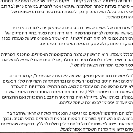
"יהודייה גרמנייה, שעבדה ב'קזינו' - מקום הבילוי של אנשי האס.אס במחנה
- סיפרה בעדות לאחר המלחמה שנימאן אמר לחבריו, במארס 1943: 'בקרוב
יגיע הנה סלט'. הוא התכוון בכך להגעת הטרנספורטים הראשונים של
יהודים מהולנד.
"יש עדויות של נאצים ששירתו בסוביבור, שנימאן ירה למוות במו ידיו
באישה שניסתה לברוח מהרמפה. הוא היה נוכח מאוד בחיי היום־יום של
המחנה, אם כי לא היה רוצח 'קיצוני'. הוא שמר באופן מודע על מעמדו כסגן
מפקד המחנה, ולא עסק בהכאת האסירים ובעינויים.
"בגלל מעמדו, הוא הראשון שנרצח בהתקוממות האסירים. מתכנני המרידה
הבינו שאם יצליחו לחסלו מייד בהתחלה, יגדלו סיכוייהם להוציא לפועל את
שאר שלבי המרידה ולצאת לחופשי".
***
"בלי אנשים כמו יוהאן נימאן, השואה לא היתה אפשרית", קובע קיפרס,
"רואים זאת היטב באלבומי הצילומים ובהתפתחות הקריירה שלו. הנאצים
לא ידעו מראש מה הם עומדים לבצע. הם התחילו במדיניות ההשמדה
השיטתית בספטמבר 1939, עם תוכנית המתת החסד ורצח המוני ראשוני
בפולין. באותו שלב עדיין לא היה ברור איך תתבצע התוכנית ואם הרוצחים
המיועדים יסכימו לבצע את שיוטל עליהם.
"לכן הם הזדקקו לאנשים כמו נימאן, הוא אחד מאלה שהראו שהדבר בר
ביצוע. הוא השתתף בשריפת הגופות ובהמתת החולים בתאי הגזים, ובכך
ייעד את עצמו למשימות 'גדולות' יותר. לכן נשלח לבלז'ץ, בתקופה שהנאצים
טרם ידעו איך מחנה השמדה אמור לפעול.