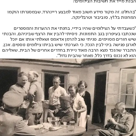
הבנת מייד את חשיבות הצילומים?
"בהחלט. זה מקור מידע חשוב מאוד למבצע ריינהרד, שבמסגרתו הוקמו
המחנות בלז'ץ, סוביבור וטרבלינקה.
"כשעבדתי על הצילומים שהיו בידיי, בחנתי את ההערות והמספרים
שנכתבו בעיפרון בגב התמונות. ניסיתי להבין את הרצף שביניהם, והבנתי
שיש חורים מסוימים. פניתי שוב להרמן אדאמס ושאלתי אותו אם יוכל
לארגן פגישה ביני לבין הנכד, כי הערכתי שיש בביתו צילומים נוספים. אכן,
התברר שהנכד מצא הרבה מאוד ניירת בחדרים אחרים של הבית, שאליהם
הוא לא נכנס בדרך כלל, מאחר שהבית גדול".