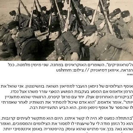
ה"טראווניקים", השומרים האוקראינים במחנה. שני מימין מלמטה, ככל
הנראה, איוואן דמיאניוק // צילום: ushmm
***
אוסף הצילומים של נימאן הועבר למוזיאון השואה בוושינגטון. אני שואל את
הרמן אדאמס אם המסע בעקבות הפושע הנאצי עורר משהו אצל נכדו.
"בביקורים האחרונים אצלו, יחד עם פרופ' קיפרס, הרגשתי שהוא מתעניין
יותר", אומר אדאמס, "הוא אדם שיכול להסתיר את רגשותיו. לאחר שאמרתי
לו שהספר על אוסף נימאן מוכן, הוא הביע התעניינות רבה.
"בהתחלה כמעט לא היה לו קשר איתנו. היום הוא מתקשר לעיתים קרובות.
הוא כל הזמן מודה לי על שיעצתי לו למסור את הצילומים והמסמכים, ואומר
שהוא גאה בכך. אני מרגיש שהוא עוסק בהיסטוריה באופן אינטנסיבי יותר,