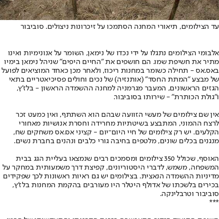
עד הצילומים, תיאורי המחנה הסתמכו על זיכרונות ניצולים. סוביבור
אלבומי הצילומים נתגלו על ידי נכדו של נימאן, השומר על אנונימיות ואינו
מתיר את חשיפת שמו. הם חושפים את "החיים היפים" שניהל נימאן בימיו
באס.אס - תחילה כשומר במחנות ריכוז, ולאחר מכן כאחד המוציאים לפועל
של מבצע "המתת החסד" (אותנזיה) של נכים וחולים פסיכיאטריים בתאי
הגזים הראשונים, המעבר מגרמניה למחנה ההשמדה הראשון - בלז'ץ,
ו"גולת הכותרת" - שירותו בסוביבור.
אין שם צילומים של מעשי הזוועה שבהם הוא השתתף, ואין כמעט זכר
לרצח ההמוני, המתבצע בשיטתיות מחרידה וחסרת אנושיות מאחורי
הקלעים. יש רק צילומים של חיי היום־יום - קציני אס.אס משחקים שח,
מנגנים בכלים שונים, מלטפים בחיבה גורי כלבים ונהנים בחברת נשים.
האוסף, שכולל 350 צילומים ומסמכים רבים שנמצאו בעליית הגג בבית
המשפחה, משמש, לדברי היסטוריונים, קפיצת דרך משמעותית במחקר על
מדיניות ההשמדה הנאצית. בצילומים יש גם ראיות ראשונות לכך שפקידים
בכירים בלשכתו של אדולף היטלר היו מעורבים בהקמת המחנות בלז'ץ,
סוביבור וטרבלינקה.
***