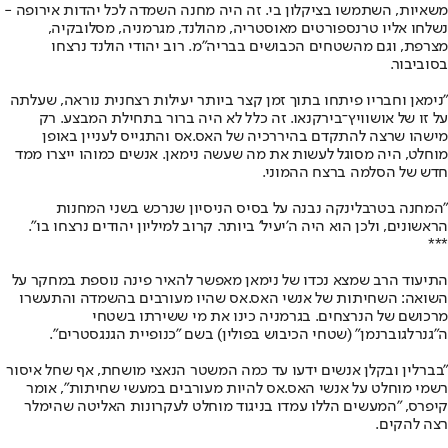
משאיות, השתמשו בציקלון בי. זה היה מחנה השמדה לכל יהדות אירופה -
נשלחו אליו טרנספורטים מאוסטריה, מהולנד, מגרמניה, מסלובקיה,
מצרפת, וגם מהשטחים הכבושים בבריה"מ. רוב יהודי הולנד נרצחו
בסוביבור.
"נימאן וחבריו פיתחו בתוך זמן קצר ביותר יעילות רצחנית נוראה, שעלתה
על זו של אושוויץ־בירקנאו. זה כלל לא היה ברור בתחילת המבצע. רק
מישהו שרצה להתקדם בהיררכיה של האס.אס והתגייס לעניין באופן
מוחלט, היה מסוגל לעשות את מה שעשה נימאן. אנשים כמוהו ייצרו ממד
חדש של הסלמה ברצח ההמוני.
"המחנה בטרבלינקה נבנה על בסיס הניסיון שנרכש בשני המחנות
הראשונים, ולכן הוא היה ה'יעיל' ביותר. קרוב למיליון יהודים נרצחו בו".
***
התיעוד הרב שמצא נכדו של נימאן מאפשר להאיר פינה נוספת במחקר על
השואה: השחיתות של אנשי האס.אס שהיו מעורבים בהשמדה והתעשרו
מרכושם של הנרצחים. בגרמניה כינו את מי ששירתו בשטחי
ה"גנרלגוברנמן" (שטחי הכיבוש בפולין) בשם "כנופיית הגנגסטרים".
"בברלין ובקלן אנשים ידעו עד כמה המשטר הנאצי מושחת, אף שחל איסור
רשמי מוחלט על אנשי האס.אס להיות מעורבים במעשי שחיתות", אומר
קיפרס, "המעשים הללו עמדו בניגוד מוחלט לעקרונות האליטה שהימלר
רצה להקים.