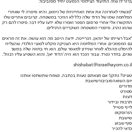
ברור לו שזה התיעוד הצילומי הכמעט יחיד מסוביבור.
"פגשתי לאחרונה את אחת האחייניות של נימאן, והיא סיפרה לי שאחרי
המלחמה שמו של הדוד שלה כלל לא הוזכר במשפחה. קרובים אחרים שלו
התקשרו אלי אחרי פרסום הספר ואמרו שלא ידעו עליו דבר, סיפרו להם רק
שהוא נהרג. סיפורי המשפחה השקריים הרגילים.
"אבל רעייתו של יוהאן, הנרייטה, ידעה היטב מה הוא עושה. את זה מראים
גם המסמכים. אחרי המלחמה היא העניקה מקלט לנאצי הולנדי, שהצליח
להימלט מהכלא לאחר שנידון למאסר עולם. הוא חי בחווה שלה במשך
שנים, בחדר נפרד. עבור הנכד הוא היה 'הדוד יאן', והוא השפיע עליו רבות".
shishabat@israelhayom.co.il
טעינו? נתקן! אם מצאתם טעות בכתבה, נשמח שתשתפו אותנו
יום השואה
סוביבור
שישבת
מדורים
ספורט
דעות
תרבות ובידור
לייף סטייל
הורוסקופ
שישבת
סוף שבוע
כדאי להכיר