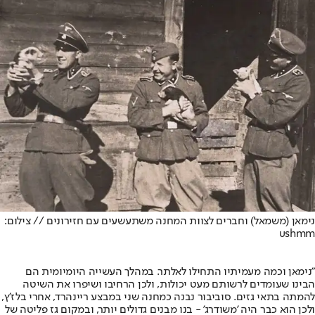
נימאן (משמאל) וחברים לצוות המחנה משתעשעים עם חזירונים // צילום:
ushmm
"נימאן וכמה מעמיתיו התחילו לאלתר. במהלך העשייה היומיומית הם
הבינו שעומדים לרשותם מעט יכולות, ולכן הרחיבו ושיפרו את השיטה
להמתה בתאי גזים. סוביבור נבנה כמחנה שני במבצע ריינהרד, אחרי בלז'ץ,
ולכן הוא כבר היה 'משודרג' - בנו מבנים גדולים יותר, ובמקום גז פליטה של