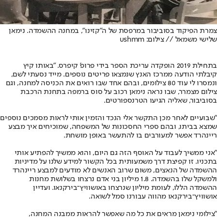
צמרת הפיקוד בסוביבור במרפסת של ה״קזינו״, במחנה ההשמדה. נימאן
שלישי משמאל // צילום: ushmm
בתחילת 2019 הופקדה עריכת הספר בידי פרופ' קיפרס. "באותו קיץ
קיבלתי הודעה ממרכז האנץ שנמצאו פריטים נוספים. מייד נסעתי לשם,
ונמסרו לי עוד 80 צילומים, ובהם אחד שבו רואים את הכניסה למחנה, וגם
צילום מצמרר, שבו נראה נימאן רכוב על סוס ברמפה בתחנת הרכבת
בסוביבור, שאליה הגיעו הטרנספורטים.
"שבועיים לאחר מכן התקשר אלי הנכד והזמין אותי לראות מסמכים נוספים
שמצא בביתו, ובהם ספרי החסכונות של המשפחה, שמוכיחים איך מבצע
ריינהרד אפשר למעורבים בו להתעשר באופן מושחת.
"אני ממשיך לעבוד על האוסף הזה גם היום, והוא ממשיך להפתיע אותי
בתכניו. זו קפיצת דרך משמעותית בכל הקשור למידע שלנו על מדיניות
ההשמדה של הנאצים, משום שרוב האנשים לא מודעים למבצע ריינהרד
ולמשקל שלו בהשמדה. 1.8 מיליון בני אדם נרצחו בשלושת מחנות
ההשמדה הללו, לעומת מיליון שנרצחו באושוויץ־בירקנאו. ועדיין
אושוויץ־בירקנאו מהווה עבורנו סמל לשואה.
"צילומי נימאן מראים את כל מה שאפשר להראות ממבנה המחנה,