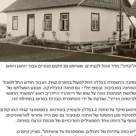
ה"קזינו": חדר אוכל לקצינים, ששימש גם מקום מגורים עבור יוהאן נימאן
מחנה ההשמדה בבלז'ץ החל לפעול במארס 1942. כעבור חודש החל לפעול
המחנה בסוביבור, ובסוף יולי - גם מחנה טרבלינקה. מבצע הפעלתם של
שלושת המחנות כונה על שמו של ריינהרד היידריך, ראש "המשרד הראשי
לביטחון הרייך", שנרצח על ידי המחתרת הצ'כית בפראג בתחילת יוני.
נימאן פיקד על מחנה 2 בבלז'ץ והצטיין בשירותו. בספטמבר 1942 הוא קודם
לתפקיד סגן המפקד של מחנה סוביבור. גם שם היה אחראי לטראווניקים,
נוסף על היותו אחד המפעילים המרכזיים של מכונת הרצח במחנה.
"יש כמה עדויות של ניצולים, שמספרות על אישיותו", מציין קיפרס,