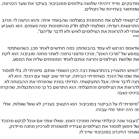
מודבקים. מייד זיהיתי שלושה צילומים מסוביבור. בעיקר את שער הכניסה,
שמתואר בעדויות של ניצולים.
"ביקשתי לצלם את התמונות במצלמה שהבאתי איתי, והוא הרשה לי. מרוב
התרגשות רעדתי, ונאלצתי לצלם חלק מהתמונות כמה פעמים. הוא השביע
אותי לא להראות את הצילומים לאיש ולא לדבר עליהם".
***
אדאמס הנרגש לא עמד בהבטחתו. כמה חודשים לאחר מכן, כשהשתתף
במסע של "מרכז האנץ", מרכז פדגוגי גרמני, לאתר מחנה סוביבור, הוא לקח
את שלושת הצילומים והראה אותם לאחד המומחים שליוו את המסע.
"האיש התעניין בהתרגשות רבה היכן השגתי אותם. סיפרתי לו, בלי למסור
את שמו של הנכד. כשחזרתי הביתה, יצרתי שוב קשר עם הנכד. הוא לא
רצה לדבר איתי, אבל התעקשתי. הודיתי בפניו שהפרתי את ההבטחה לא
להראות את הצילומים והתנצלתי. הוא התרשם כל כך מההתנצלות, שהקרח
בינינו נשבר.
"סיפרתי לו על הביקור בסוביבור. הוא הקשיב בעניין, לא שאל שאלות. אולי
זה היה יותר מדי עבורו.
"כעבור שנה קיבלתי שיחה ממרכז האנץ. שאלו אותי אם אוכל לבקש מהנכד
של נימאן למסור את הצילומים שבידיו למשמרת לארכיון מחנה מיידנק,
שאתר הזיכרון בסוביבור שייך לו.