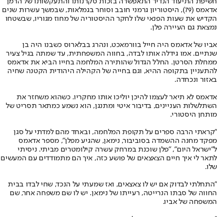
חשיפת התיעוד הנדיר התאפשרה בזכות סקרנותו והתעקשותו של הרמן
אדאמס (79), היסטוריון גרמני חובב וסוחר בגמלאות, שבמשך עשרות שנים
הקדיש את שעות הפנאי שלו לחקר ההיסטוריה של מחוז מגוריו, שבשטחו
נמצאת גם העיירה פלן.
אביו של אדאמס היה חייל בוורמאכט, ונהרג בבלארוס כשבנו היה בן
שנתיים. אמו גידלה אותו לבדה, בחווה המשפחתית, עד שמתה בגיל צעיר
ממחלת הסרטן. החלל הגדול שהותירה המלחמה בחייו הביא את אדאמס
להתעניין בתקופה ההיא, וגם בחייה של הקהילה היהודית הקטנה שחיה
באזור ונכחדה.
אדאמס לא תיאר לעצמו להיכן יוליכו אותו מחקריו. כשהוא משחזר את
השתלשלות העניינים, בדיבור איטי ומתנגן, הוא נשמע כמתאר תסריט של
מותחן היסטורי.
"קראתי הרבה ספרים על תקופת המלחמה, ובאחד מהם למדתי על סגן
מפקד מחנה ההשמדה בסוביבור, נימאן, שהגיע מפלן", מספר אדאמס
ל"ישראל היום", "פלן שוכנת במרחק עשרה קילומטרים מביתי. ניסיתי
לתאר לי איך חיים הצאצאים של פושע כזה, איך הם מתמודדים עם המעשים
שלו.
"התחלתי לבדוק אם יש לו צאצאים, ואז שמעתי על הנכד, שחי לבדו בבית
החווה של סבתו הנרייטה, רעייתו של נימאן. יש לו שם משפחה אחר, שם
המשפחה של אביו.