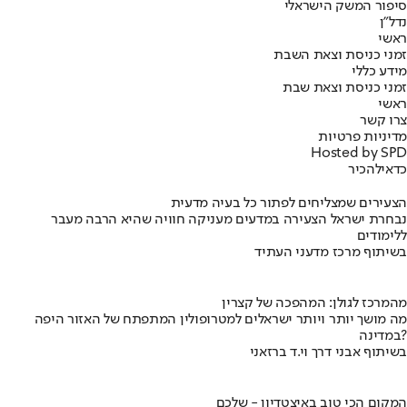
סיפור המשק הישראלי
נדל"ן
ראשי
זמני כניסת וצאת השבת
מידע כללי
זמני כניסת וצאת שבת
ראשי
צרו קשר
מדיניות פרטיות
Hosted by SPD
כדאי
להכיר
הצעירים שמצליחים לפתור כל בעיה מדעית
נבחרת ישראל הצעירה במדעים מעניקה חוויה שהיא הרבה מעבר
ללימודים
בשיתוף מרכז מדעני העתיד
מהמרכז לגולן: המהפכה של קצרין
מה מושך יותר ויותר ישראלים למטרופולין המתפתח של האזור היפה
במדינה?
בשיתוף אבני דרך וי.ד ברזאני
המקום הכי טוב באיצטדיון - שלכם