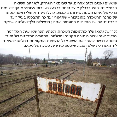
פושעים נאצים רבים אחרים. עד שבינואר האחרון, לפני יום השואה
הבינלאומי, הוצג בברלין אוצר היסטורי בעל חשיבות עצומה: אוסף צילומים
פרטי של נימאן משנות שירותו באס.אס, כולל תיעוד ויזואלי ראשון מסוגו
של מחנה ההשמדה בסוביבור - שתיאוריו עד כה התבססו בעיקר על
זיכרונותיהם של הניצולים המעטים. אחרון הניצולים הלך לעולמו אשתקד.
זכרו של נימאן עלה מתהומות השכחה, ולפתע הפך שמו שעל האנדרטה
בפלן לבעיה עבור העיירה הקטנה והשלווה. המועצה המרכזית של יהודי
גרמניה דרשה להסיר את השם, אבל הרשויות המקומיות החליטו להעמיד
ליד האנדרטה שלט הסבר, שיספק מידע על פשעיו של נימאן.