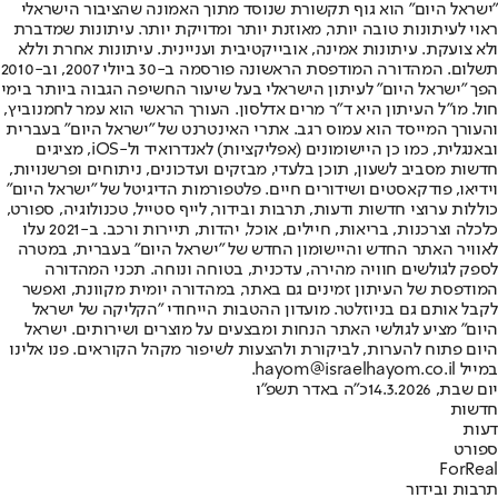
"ישראל היום" הוא גוף תקשורת שנוסד מתוך האמונה שהציבור הישראלי
ראוי לעיתונות טובה יותר, מאוזנת יותר ומדויקת יותר. עיתונות שמדברת
ולא צועקת. עיתונות אמינה, אובייקטיבית ועניינית. עיתונות אחרת וללא
תשלום. המהדורה המודפסת הראשונה פורסמה ב-30 ביולי 2007, וב-2010
הפך "ישראל היום" לעיתון הישראלי בעל שיעור החשיפה הגבוה ביותר בימי
חול. מו"ל העיתון היא ד"ר מרים אדלסון. העורך הראשי הוא עמר לחמנוביץ,
והעורך המייסד הוא עמוס רגב. אתרי האינטרנט של "ישראל היום" בעברית
ובאנגלית, כמו כן היישומונים (אפליקציות) לאנדרואיד ול-iOS, מציגים
חדשות מסביב לשעון, תוכן בלעדי, מבזקים ועדכונים, ניתוחים ופרשנויות,
וידיאו, פודקאסטים ושידורים חיים. פלטפורמות הדיגיטל של "ישראל היום"
כוללות ערוצי חדשות ודעות, תרבות ובידור, לייף סטייל, טכנולוגיה, ספורט,
כלכלה וצרכנות, בריאות, חיילים, אוכל, יהדות, תיירות ורכב. ב-2021 עלו
לאוויר האתר החדש והיישומון החדש של "ישראל היום" בעברית, במטרה
לספק לגולשים חוויה מהירה, עדכנית, בטוחה ונוחה. תכני המהדורה
המודפסת של העיתון זמינים גם באתר, במהדורה יומית מקוונת, ואפשר
לקבל אותם גם בניוזלטר. מועדון ההטבות הייחודי "הקליקה של ישראל
היום" מציע לגולשי האתר הנחות ומבצעים על מוצרים ושירותים. ישראל
היום פתוח להערות, לביקורת ולהצעות לשיפור מקהל הקוראים. פנו אלינו
במייל hayom@israelhayom.co.il.
יום שבת, 14.3.2026
כ"ה באדר תשפ"ו
חדשות
דעות
ספורט
ForReal
תרבות ובידור