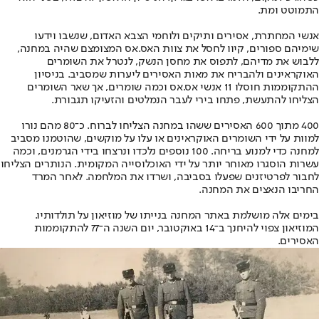
התמוטט ומת.
אנשי המחתרת, אסירים ותיקים ולוחמי הצבא האדום, שנשבו וידעו
שימיהם ספורים, קיוו לחסל את צוות האס.אס המצומצם שהיה במחנה,
ללבוש את מדיהם, לתפוס את מחסן הנשק, לנטרל את השומרים
האוקראינים ולהבריח את מאות האסירים ליערות שמסביב. בניסיון
ההתקוממות חוסלו 11 אנשי אס.אס וכמה שומרים, אך שאר השומרים
הצליחו להתעשת, פתחו בירי לעבר הנמלטים והזעיקו תגבורת.
400 מתוך 600 האסירים ששהו במחנה הצליחו לברוח. כ־80 מהם נורו
למוות על ידי השומרים האוקראינים או עלו על מוקשים, שהוטמנו מסביב
למחנה כדי למנוע בריחה. 100 נוספים נלכדו ונרצחו בידי הגרמנים, וכמה
עשרות הוסגרו מאוחר יותר על ידי האוכלוסייה המקומית. הנותרים הצליחו
לחבור לפרטיזנים שפעלו בסביבה, ושרדו את המלחמה. לאחר המרד
החריבו הנאצים את המחנה.
בימים אלה מושלמת באתר המחנה בנייתו של מוזיאון על תולדותיו.
המוזיאון צפוי להיחנך ב־14 באוקטובר, יום השנה ה־77 להתקוממות
האסירים.