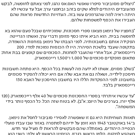
"ניצולים מסוביבור סיפרו שאנשי האס.אס נהגו, לפני צאתם לחופשה, לבקש
מהעובדים היהודים למלא שקים בזהב ובחפצי ערך, אבל עד עכשיו לא
היתה ראיה למה שהגרמנים עשו בזה. העדויות החדשות מראות שהם
העבירו את הכסף למשפחות שלהם.
"בחפציו של נימאן מצאנו ספרי חסכונות, שמוכיחים שבכל פעם שהוא בא
לחופשה בבית, הוא הביא איתו כסף מזומן ודברי ערך, ואשתו הנרייטה
הפקידה אותם בחשבונותיה. לפני הצבתו של נימאן במחנות ההשמדה,
בתקופה שעבד בלשכת הפיהרר, היו לו הכנסות נמוכות למדי, 200
רייכסמארק. אבל אחרי שהועבר למחנות, הסכומים שם קופצים בבת אחת:
פתאום מופקדים סכומים של 1,000 ו־1,500 רייכסמארק.
"בשלב מסוים, אשתו לא ידעה מה לעשות בכל הכסף. היא פתחה חשבונות
חיסכון לילדיה, ושאלה גם את אבא שלה אם היא יכולה להפקיד סכומים
בחשבונו. לפני ההפקדות הללו היו בחשבון החיסכון של האבא 130
רייכסמארק בלבד.
"עד עכשיו איתרתי בספרי החסכונות סכומים של 40 אלף רייכסמארק (120
אלף יורו, בערכים של היום; א"ב). לא בטוח שזה הכל. כל הכסף נותר בידי
המשפחה".
תאוות השחיתות היא גם זו שאפשרה לאסירי סוביבור לחסל את נימאן.
ב־14 באוקטובר 1943 הוא זומן על ידיהם למתפרה באזור שבו עבדו פועלי
הכפייה היהודים, באמתלה שהם מבקשים להראות לו מעיל עור חדש.
כשהגיע למקום, הלמו בראשו בגרזן. הניסיון הראשון לא צלח; בשני הוא