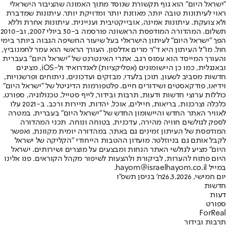
"ישראל היום" הוא גוף תקשורת שנוסד מתוך האמונה שהציבור הישראלי
ראוי לעיתונות טובה יותר, מאוזנת יותר ומדויקת יותר. עיתונות שמדברת
ולא צועקת. עיתונות אמינה, אובייקטיבית ועניינית. עיתונות אחרת וללא
תשלום. המהדורה המודפסת הראשונה פורסמה ב-30 ביולי 2007, וב-2010
הפך "ישראל היום" לעיתון הישראלי בעל שיעור החשיפה הגבוה ביותר בימי
חול. מו"ל העיתון היא ד"ר מרים אדלסון. העורך הראשי הוא עמר לחמנוביץ,
והעורך המייסד הוא עמוס רגב. אתרי האינטרנט של "ישראל היום" בעברית
ובאנגלית, כמו כן היישומונים (אפליקציות) לאנדרואיד ול-iOS, מציגים
חדשות מסביב לשעון, תוכן בלעדי, מבזקים ועדכונים, ניתוחים ופרשנויות,
וידיאו, פודקאסטים ושידורים חיים. פלטפורמות הדיגיטל של "ישראל היום"
כוללות ערוצי חדשות ודעות, תרבות ובידור, לייף סטייל, טכנולוגיה, ספורט,
כלכלה וצרכנות, בריאות, חיילים, אוכל, יהדות, תיירות ורכב. ב-2021 עלו
לאוויר האתר החדש והיישומון החדש של "ישראל היום" בעברית, במטרה
לספק לגולשים חוויה מהירה, עדכנית, בטוחה ונוחה. תכני המהדורה
המודפסת של העיתון זמינים גם באתר, במהדורה יומית מקוונת, ואפשר
לקבל אותם גם בניוזלטר. מועדון ההטבות הייחודי "הקליקה של ישראל
היום" מציע לגולשי האתר הנחות ומבצעים על מוצרים ושירותים. ישראל
היום פתוח להערות, לביקורת ולהצעות לשיפור מקהל הקוראים. פנו אלינו
במייל hayom@israelhayom.co.il.
יום חמישי, 26.3.2026
ח' בניסן תשפ"ו
חדשות
דעות
ספורט
ForReal
תרבות ובידור