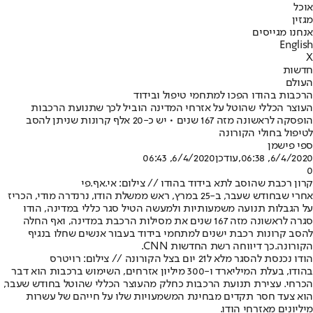
אוכל
מגזין
אנחנו מגייסים
English
X
חדשות
העולם
הרכבות בהודו הפכו למתחמי טיפול ובידוד
העוצר הכללי שהוטל על אזרחי המדינה הוביל לכך שתנועת הרכבות
הופסקה לראשונה מזה 167 שנים • יש כ-20 אלף קרונות שניתן להסב
לטיפול בחולי הקורונה
ספי פישמן
6/4/2020, 06:38
,עודכן
6/4/2020, 06:43
0
קרון רכבת שהוסב לתא בידוד בהודו // צילום: אי.אף.פי
אחרי שבחודש שעבר, ב-25 במרץ, ראש ממשלת הודו, נרנדרה מודי, הכריז
על הגבלות תנועה משמעותיות ולמעשה הטיל סגר כללי במדינה, הודו
סגרה לראשונה מזה 167 שנים את מסילות הרכבת במדינה, ואף החלה
להסב קרונות רכבת ישנים למתחמי בידוד בעבור אנשים שחלו בנגיף
הקורונה.
כך דיווחה רשת החדשות CNN
.
הודו נכנסת להסגר מלא ל21 יום בצל הקורונה // צילום: רויטרס
בהודו, בעלת המיליארד ו-300 מיליון אזרחים, השימוש ברכבות הוא דבר
הכרחי. עצירת תנועת הרכבות כחלק מהעוצר הכללי שהוטל בחודש שעבר,
הוא צעד חסר תקדים מבחינת המשמעויות שלו על חייהם של עשרות
מיליונים מאזרחי הודו.