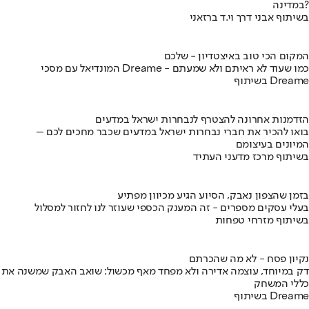
במדינה?
בשיתוף אבני דרך וי.ד ברזאני
המקום הכי טוב באיצטדיון - שלכם
המונדיאל עם מסכי Dreame - כמו שעוד לא ראיתם ולא שמעתם
בשיתוף Dreame
הזדמנות אחרונה להצטרף לנבחרות ישראל במדעים
בואו להכיר את חברי נבחרות ישראל במדעים שכבר מחכים לכם –
המיונים בעיצומם
בשיתוף מרכז מדעני העתיד
בזמן שהצפון נאבק, הסיוע הגיע מכיוון מפתיע
בעלי עסקים מספרים - זה המענק הכספי שעוזר לנו לחזור למסלול
בשיתוף מזרחי טפחות
נקיון פסח - לא מה שהכרתם
דק במיוחד, עוצמה אדירה ולא מפחד מאף מכשול: שואב האבק שמשנה את
כללי המשחק
בשיתוף Dreame