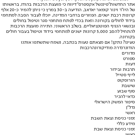
אתר החדשות
"פיננשל אקספרס"
דיווח כי מועצת הרכבות בהודו, בראשותו
של היו"ר וינור קומאר יאדאב, הודיעה ב-30 במרץ כי ניתן להמיר כ-20 אלף
קרונות רכבת ישנים, הפזורים ברחבי המדינה, יוכלו לעבור הסבה למתחמי
בידוד לחולים בקורונה וזאת בכדי לפתח מתחמי סגר וטיפול בחולים
ובנשאי הנגיף הפוטנציאליים. בשלב הראשוני, התירה מועצת הרכבות
להתחיל להסב 5,000 קרונות ישנים למתחמי בידוד וטיפול בעבור חולים
בקורונה.
טעינו? נתקן! אם מצאתם טעות בכתבה, נשמח שתשתפו אותנו
הודו
נרנדרה מודי
קורונה
רכבות
מדורים
ספורט
דעות
תרבות ובידור
לייף סטייל
הורוסקופ
שישבת
סוף שבוע
כדאי להכיר
סיפור המשק הישראלי
נדל"ן
ראשי
זמני כניסת וצאת השבת
מידע כללי
זמני כניסת וצאת שבת
ראשי