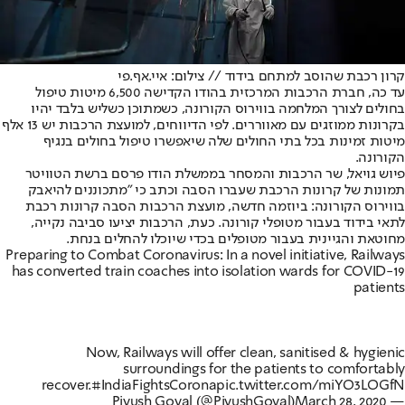
קרון רכבת שהוסב למתחם בידוד // צילום: איי.אף.פי
עד כה, חברת הרכבות המרכזית בהודו הקדישה 6,500 מיטות טיפול
בחולים לצורך המלחמה בווירוס הקורונה, כשמתוכן כשליש בלבד יהיו
בקרונות ממוזגים עם מאווררים. לפי הדיווחים, למועצת הרכבות יש 13 אלף
מיטות זמינות בכל בתי החולים שלה שיאפשרו טיפול בחולים בנגיף
הקורונה.
פיוש גויאל, שר הרכבות והמסחר בממשלת הודו פרסם ברשת הטוויטר
תמונות של קרונות הרכבת שעברו הסבה וכתב כי "מתכוננים להיאבק
בווירוס הקורונה: ביוזמה חדשה, מועצת הרכבות הסבה קרונות רכבת
לתאי בידוד בעבור מטופלי קורונה. כעת, הרכבות יציעו סביבה נקייה,
מחוטאת והגיינית בעבור מטופלים בכדי שיוכלו להחלים בנחת.
Preparing to Combat Coronavirus: In a novel initiative, Railways
has converted train coaches into isolation wards for COVID-19
patients
Now, Railways will offer clean, sanitised & hygienic
surroundings for the patients to comfortably
recover.
#IndiaFightsCorona
pic.twitter.com/miYO3LOGfN
March 28, 2020
— Piyush Goyal (@PiyushGoyal)