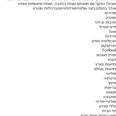
טעינו? נתקן! אם מצאתם טעות בכתבה, נשמח שתשתפו אותנו
אוהד בוזגלו
בביצה שלנו
הישרדות
ניסנוב
רכילות ספורט
מדורים
ספורט
תרבות ובידור
לייף סטייל
אוכל
תיירות
טכנולוגיה ומדע
הורוסקופ
ForReal
מגזין השבוע
דעות
חדשות בארץ
חדשות בעולם
פוליטי
ביטחוני
חינוך
בריאות
משפט
תחבורה
פוליטי-מדיני
כללי ומידע
דף הבית
זמני כניסת וצאת שבת