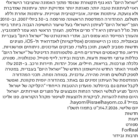
"ישראל היום" הוא גוף תקשורת שנוסד מתוך האמונה שהציבור הישראלי
ראוי לעיתונות טובה יותר, מאוזנת יותר ומדויקת יותר. עיתונות שמדברת
ולא צועקת. עיתונות אמינה, אובייקטיבית ועניינית. עיתונות אחרת וללא
תשלום. המהדורה המודפסת הראשונה פורסמה ב-30 ביולי 2007, וב-2010
הפך "ישראל היום" לעיתון הישראלי בעל שיעור החשיפה הגבוה ביותר בימי
חול. מו"ל העיתון היא ד"ר מרים אדלסון. העורך הראשי הוא עמר לחמנוביץ,
והעורך המייסד הוא עמוס רגב. אתרי האינטרנט של "ישראל היום" בעברית
ובאנגלית, כמו כן היישומונים (אפליקציות) לאנדרואיד ול-iOS, מציגים
חדשות מסביב לשעון, תוכן בלעדי, מבזקים ועדכונים, ניתוחים ופרשנויות,
וידיאו, פודקאסטים ושידורים חיים. פלטפורמות הדיגיטל של "ישראל היום"
כוללות ערוצי חדשות ודעות, תרבות ובידור, לייף סטייל, טכנולוגיה, ספורט,
כלכלה וצרכנות, בריאות, חיילים, אוכל, יהדות, תיירות ורכב. ב-2021 עלו
לאוויר האתר החדש והיישומון החדש של "ישראל היום" בעברית, במטרה
לספק לגולשים חוויה מהירה, עדכנית, בטוחה ונוחה. תכני המהדורה
המודפסת של העיתון זמינים גם באתר, במהדורה יומית מקוונת, ואפשר
לקבל אותם גם בניוזלטר. מועדון ההטבות הייחודי "הקליקה של ישראל
היום" מציע לגולשי האתר הנחות ומבצעים על מוצרים ושירותים. ישראל
היום פתוח להערות, לביקורת ולהצעות לשיפור מקהל הקוראים. פנו אלינו
במייל hayom@israelhayom.co.il.
יום שלישי, 14.7.2026
כ"ט בתמוז תשפ"ו
חדשות
דעות
ספורט
ForReal
תרבות ובידור