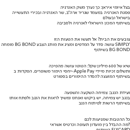
בצל איומי איראן: כך נערך משק האנרגיה
פסגת האנרגיה במעמד שגריר ארה"ב, שר האנרגיה ובכירי התעשייה
בישראל ובעולם
בשיתוף המכון הישראלי לאנרגיה ולסביבה
צובעים את הבית? אל תעשו את הטעות הזו
מומחה BG BOND עושה סדר על המדפים ומציג את מותג הצבע SIMPLY
בשיתוף BG BOND
שיא של 600 מיליון שקל: הטוטו עושה מהפיכה
יחסי הימור משופרים, הפקדות ב-Apple Pay ותשלום זכיות מיידי
בשיתוף המועצה להסדר ההימורים בספורט
ועידת הנגב: צמיחה השקעה והשפעה
בנגב יש צמיחה, יש ביקוש ואנחנו נמשיך לראות את הנגב ולפתח אותו
בשיתוף הרשות לפיתוח הנגב
כל ההטבות שמגיעות לכם
מה ההבדל בין מועדון תעופה וכרטיס אשראי?