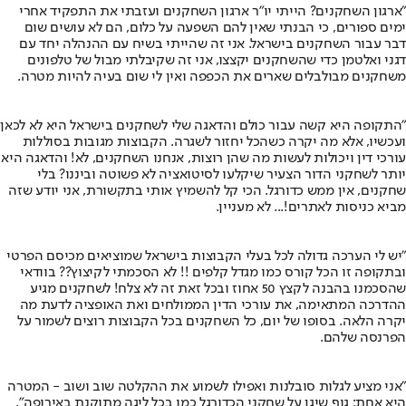
"ארגון השחקנים? הייתי יו"ר ארגון השחקנים ועזבתי את התפקיד אחרי
ימים ספורים, כי הבנתי שאין להם השפעה על כלום, הם לא עושים שום
דבר עבור השחקנים בישראל. אני זה שהייתי בשיח עם ההנהלה יחד עם
דגני ואלטמן כדי שהשחקנים יקצצו, אני זה שקיבלתי מבול של טלפונים
משחקנים מבולבלים שארים את הכפפה ואין לי שום בעיה להיות מטרה.
"התקופה היא קשה עבור כולם והדאגה שלי לשחקנים בישראל היא לא לכאן
ועכשיו, אלא מה יקרה כשהכל יחזור לשגרה. הקבוצות מגובות בסוללות
עורכי דין ויכולות לעשות מה שהן רוצות, אנחנו השחקנים, לא! והדאגה היא
יותר לשחקני הדור הצעיר שיקלעו לסיטואציה לא פשוטה וביננו? בלי
שחקנים, אין ממש כדורגל. הכי קל להשמיץ אותי בתקשורת, אני יודע שזה
מביא כניסות לאתרים!... לא מעניין.
"יש לי הערכה גדולה לכל בעלי הקבוצות בישראל שמוציאים מכיסם הפרטי
ובתקופה זו הכל קורס כמו מגדל קלפים !! לא הסכמתי לקיצוץ?? בוודאי
שהסכמנו בהבנה לקצץ 50 אחוז ובכל זאת זה לא צלח! לשחקנים מגיע
ההדרכה המתאימה, את עורכי הדין הממולחים ואת האופציה לדעת מה
יקרה הלאה. בסופו של יום, כל השחקנים בכל הקבוצות רוצים לשמור על
הפרנסה שלהם.
"אני מציע לגלות סובלנות ואפילו לשמוע את ההקלטה שוב ושוב - המטרה
היא אחת: גוף שיגן על שחקני הכדורגל כמו בכל ליגה מתוקנת באירופה".