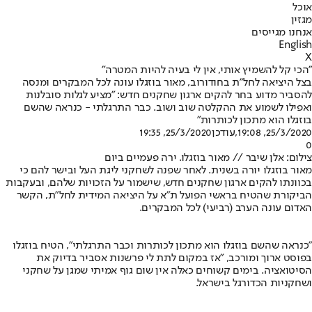
אוכל
מגזין
אנחנו מגייסים
English
X
"הכי קל להשמיץ אותי, אין לי בעיה להיות המטרה"
בצל היציאה לחל"ת בחודורוב, מאור בוזגלו עונה לכל המבקרים ומנסה
להסביר מדוע בחר להקים ארגון שחקנים חדש: "מציע לגלות סובלנות
ואפילו לשמוע את ההקלטה שוב ושוב. כבר התרגלתי - כנראה שהשם
בוזגלו הוא מתכון לכותרות"
25/3/2020, 19:08
,עודכן
25/3/2020, 19:35
0
צילום: אלן שיבר // מאור בוזגלו. ירה פעמיים ביום
מאור בוזגלו יורה בשנית. לאחר שפנה לשחקני ליגת העל ובישר להם כי
בכוונתו להקים ארגון שחקנים חדש, שישמור על הזכויות שלהם, ובעקבות
הביקורת שהטיח בראשי הפועל ת"א על היציאה המידית לחל"ת, הקשר
האדום עונה הערב (רביעי) לכל המבקרים.
"כנראה שהשם בוזגלו הוא מתכון לכותרות וכבר התרגלתי", הטיח בוזגלו
בפוסט ארוך ומורכב, "אז במקום לתת לי פרשנות אסביר בדיוק את
הסיטואציה. בימים קשוחים כאלה אין שום גוף אמיתי שמגן על שחקני
ושחקניות הכדורגל בישראל.