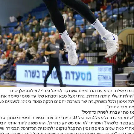
במדי אילת. הגיע עם הדרומיים אשתקד לפיינל פור // צילום: אלן שיבר
"הילדות שלי היתה נהדרת. גרתי אצל סבא וסבתא שלי עד שאמי סיימה את לימ
את אבי החורג".
אז מתי עברת לשחק כדורסל?
"שיחקתי כדורגל מגיל 4 ועד גיל 15. הייתי יום
בקבוצה כלשהי?' ואמרתי 'לא, אני משחק כדורגל'. הוא פשוט ליווה אותי ה
אחרי כמה שנים בוויסקונסין התקבל טוקוטו לתוכנית הכדורסל הבכירה של 