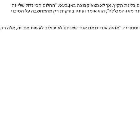
ו נבחר בסיבוב השני במקום ה-58. מאז הוא ניסה את מזלו מספר פעמים בליגת הקיץ, אך לא מצא קבוצה באן.בי.אי. "החלום הכי גדול שלי זה
נה מאז המכללה", הוא אומר ועיניו בורקות רק מהמחשבה על הסיכוי
 בסיכוי לעשות היסטוריה. "אהיה אידיוט אם אגיד שאנחנו לא יכולים לעשות את זה, אלה רק