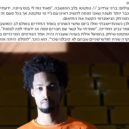
0
צילום: ברני ארדוב // טוקוטו בלב המושבה. "מאוד נוח לי בנס ציונה, ידעתי
כבר יותר משנה שאני מנסה להשיג ראיון עם ג'יי פי טוקוטו, אך בכל פעם
המרחק הגיאוגרפי הקשה את התיאום.
לכן כשהתיישבתי מולו ביום שישי האחרון באחד החדרים באולם לב המושבה 
גמר גביע המדינה, "שמרתי על קשר עם חברים מפה אז ידעתי למה לצפות".
טוקוטו שיחק בהפועל אילת בעונה שעברה והיה אחד הגורמים המרכזיים בה
קרה שהיו חודש־שניים שבהם לא קיבלנו שכר", הוא נזכר, "למזלנו היתה אוו