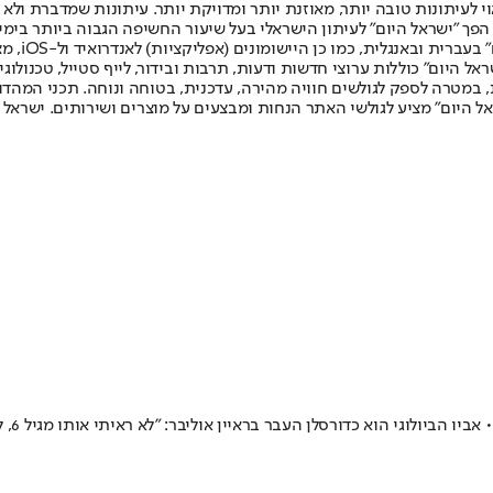
לעיתונות טובה יותר, מאוזנת יותר ומדויקת יותר. עיתונות שמדברת ולא צ
שלום. המהדורה המודפסת הראשונה פורסמה ב-30 ביולי 2007, וב-2010 הפך "ישראל היום" לעיתון הישראלי בעל שי
לחמנוביץ,
ל היום" כוללות ערוצי חדשות ודעות, תרבות ובידור, לייף סטייל, טכנולוגיה
ברית, במטרה לספק לגולשים חוויה מהירה, עדכנית, בטוחה ונוחה. תכני המה
ל היום" מציע לגולשי האתר הנחות ומבצעים על מוצרים ושירותים. ישראל 
סבו ש