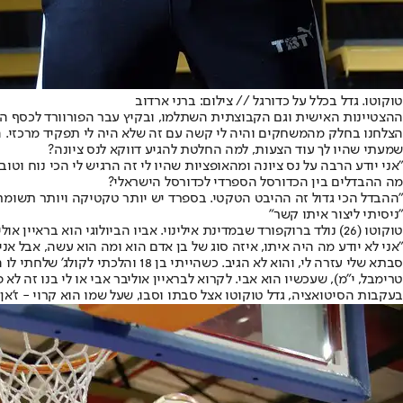
טוקוטו. גדל בכלל על כדורגל // צילום: ברני ארדוב
ההצטיינות האישית וגם הקבוצתית השתלמו, ובקיץ עבר הפורוורד לכסף הג
הצלחנו בחלק מהמשחקים והיה לי קשה עם זה שלא היה לי תפקיד מרכזי. היו
שמעתי שהיו לך עוד הצעות, למה החלטת להגיע דווקא לנס ציונה?
"אני יודע הרבה על נס ציונה ומהאופציות שהיו לי זה הרגיש לי הכי נוח ו
מה ההבדלים בין הכדורסל הספרדי לכדורסל הישראלי?
"ההבדל הכי גדול זה ההיבט הטקטי. בספרד יש יותר טקטיקה ויותר תשומת
"ניסיתי ליצור איתו קשר"
טוקוטו (26) נולד ברוקפורד שבמדינת אילינוי. אביו הביולוגי הוא בראיין אוליבר, ששיחק במכבי ראשל"צ ב־1995/6 וגם עבר כמה עונות באן.בי.אי, אך השניים לא בקשר מאז שג'יי פי היה ילד קטן.
סבתא שלי עזרה לי, והוא לא הגיב.
טרימבל, י"מ), שעכשיו הוא אבי. לקרוא לבראיין אוליבר אבי או לי בנו זה לא 
בעקבות הסיטואציה, גדל טוקוטו אצל סבתו וסבו, שעל שמו הוא קרוי - ז'אן פייר טוקוטו, אחד הקשרים