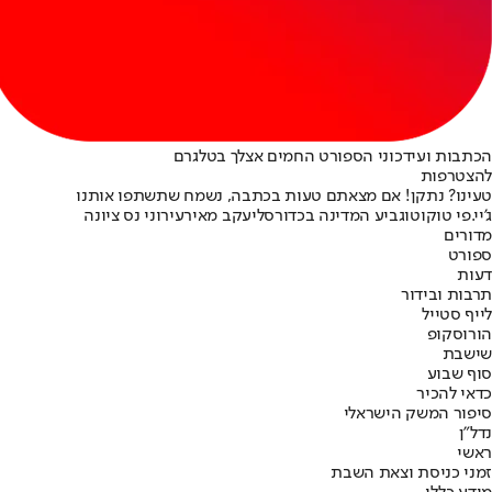
הכתבות ועידכוני הספורט החמים אצלך בטלגרם
להצטרפות
טעינו? נתקן! אם מצאתם טעות בכתבה, נשמח שתשתפו אותנו
ג'יי.פי טוקוטו
גביע המדינה בכדורסל
יעקב מאיר
עירוני נס ציונה
מדורים
ספורט
דעות
תרבות ובידור
לייף סטייל
הורוסקופ
שישבת
סוף שבוע
כדאי להכיר
סיפור המשק הישראלי
נדל"ן
ראשי
זמני כניסת וצאת השבת