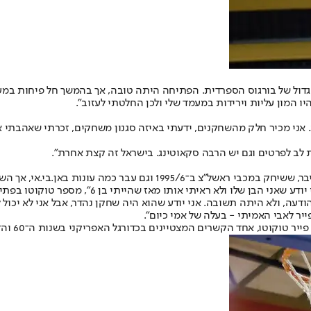
דול של בורגוס הספרדית. הפתיחה היתה טובה, אך בהמשך חל פיחות במעמ
 המון עליות וירידות במעמד שלי ולכן החלטתי לעזוב".
טוב. אני מכיר חלק מהשחקנים, ידעתי באיזה סגנון משחקים, זכרתי שאהבתי
 לב לפרטים וגם יש הרבה סקאוטינג. בישראל זה קצת אחרת".
"אני לא יודע מה היה איתו, איזה סוג של בן אדם הו
 כשהייתי בן 18 והלכתי לקולג' שלחתי לו הודעה, ולא היתה תשובה. אני יודע שהוא היה שחקן נהדר
פייר לאבי האמיתי - בעלה של אמי כיום".
 המצטיינים בכדורגל האפריקני בשנות ה־60 וה־70, שאף שיחק בנבחרת קמרון במונדיאל 1982.