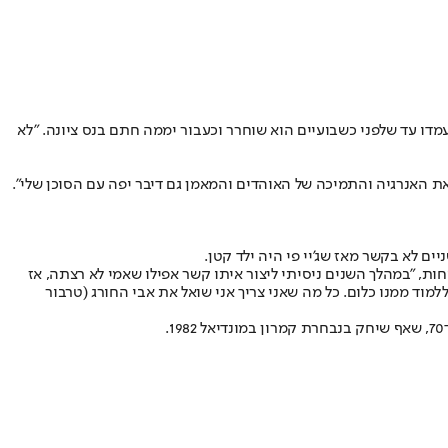
דו עד שלפני כשבועיים הוא שוחרר וכעבור יממה חתם בנס ציונה. "לא
 את האנרגיה והתמיכה של האוהדים והמאמן גם דיבר יפה עם הסוכן שלי".
א ומה הוא עשה, אבל אני יודע שאני הבן שלו ולא ראיתי אותו מאז שהייתי בן 6", מספר טוקוטו בפתיחות, "במהלך השנים ניסיתי ליצור איתו קשר אפילו שאמי לא רצתה, אז
, אבל אני לא יכול ללמוד ממנו כלום. כל מה שאני צריך אני שואל את אבי החורג (טרבור