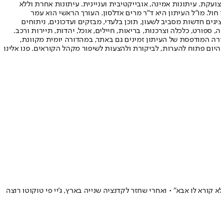
ועקת. עיתונות אמינה, אובייקטיבית ועניינית. עיתונות אחרת וללא
עור החשיפה הגבוה ביותר בימי חול. מו"ל העיתון היא ד"ר מרים אדלסון. העורך הראשי הוא עמר
 והעורך המייסד הוא עמוס רגב. אתרי האינטרנט של "ישראל היום" בעברית ובאנגלית, כמו כן היישומונים (אפליקציות) לאנדרואיד ול-iOS, מציגים חדשות מסביב לשעון, תוכן בלעדי, מבזקים ועדכונים, ניתוחים
, ספורט, כלכלה וצרכנות, בריאות, חיילים, אוכל, יהדות, תיירות ורכב.
דורה המודפסת של העיתון זמינים גם באתר, במהדורה יומית מקוונת,
היום פתוח להערות, לביקורת ולהצעות לשיפור מקהל הקוראים. פנו אלינו
יחק בגביע העולם ב־1982 במדי קמרון: "כדורגל תפס חלק גדול בחיי" • אביו הביולוגי הוא כדורסלן העבר בראיין אוליבר: "לא ראיתי אותו מגיל 6, לא קורא לו אבא" • ואחרי שחזר לקדנציה שנייה בארץ, ג'יי פי טוקוטו רוצה