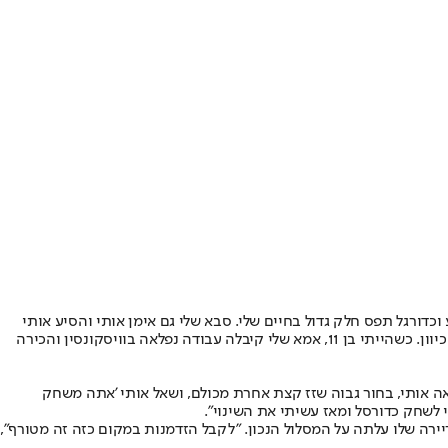
כדורגל תפס חלק גדול בחיים שלי. סבא שלי גם אימן אותי והסיע אותי
לכל אימון ולכל משחק, זה יצר מערכת יחסים חזקה מאוד בינינו. לפעמים כשאבא לא בתמונה זה משפיע לא לטובה, אבל אני קיבלתי הכל ותמכו בי מכל כיוון. כשהייתי בן 11, אמא שלי קיבלה עבודה נפלאה בוויסקונסין והכירה
פארק והוא ראה אותי, בחור גבוה שזז קצת אחרת מכולם, ושאל אותי 'אתה משחק
 לשחק כדורסל ומאז עשיתי את השינוי".
ירה שלו עלתה על המסלול הנכון. "לקבל הזדמנות במקום כזה זה מטורף",