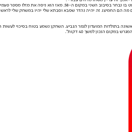
ייאמן. זה עדיין משהו מדהים עבורי".
בקיץ 2015 החליט טוקוטו לוותר על השנה הרביעית במכללות ונרשם לדראפט ב
ם מה הם החמיצו. זה יהיה נהדר שסבא וסבתא שלי יהיו במשחק שלי לראשו
18) את עירוני נהריה וינסו לעלות לראשונה בתולדות המועדון לגמר הגביע. השחקן נשמע בטוח
במקום הנכון למשך 40 דקות".