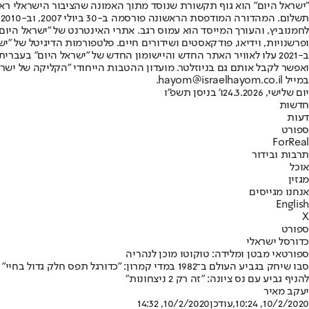
"ישראל היום" הוא גוף תקשורת שנוסד מתוך האמונה שהציבור הישראלי ראוי 
ת
ופרשנויות, וידיאו, פודקאסטים ושידורים חיים. פלטפורמות הדיגיטל של "ישרא
ב-2021 עלו לאוויר האתר החדש והיישומון החדש של "ישראל היום" בע
ואפשר לקבל אותם גם בניוזלטר. מועדון ההטבות הייחודי "הקליקה של ישרא
במייל hayom@israelhayom.co.il.
יום שלישי, 24.3.2026
ו' בניסן תשפ"ו
חדשות
דעות
ספורט
ForReal
תרבות ובידור
אוכל
מגזין
אנחנו מגייסים
English
X
ספורט
כדורסל ישראלי
ספורטאי מבטן ומלידה: טוקוטו מוכן לנהריה
להניף גביע עם נס ציונה: "זה רק 2 ניצחונות"
יעקב מאיר
10/2/2020, 10:24
,עודכן
10/2/2020, 14:32