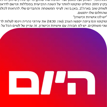
הוא נזכר, "לשחק אצל מאמן אגדי ואיפה שה־שחקן מייקל ג'ורדן שיחק זה לא 
לשחק שוב בארה"ב, באן.בי.אי, לעיני המשפחה והחברים שלי. להראות לכול
שהחלום שלו יתגשם.
"יש לנו אישיות וכישרון"
טוקוטו ונס ציונה יפגשו הערב (שני, :30
שני משחקים. יש לנו חבורה עם אישיות וכישרון. זה עניין של לשים הכל על המגרש 