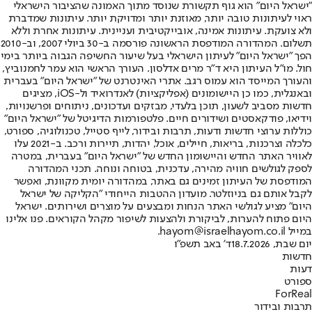
"ישראל היום" הוא גוף תקשורת שנוסד מתוך האמונה שהציבור הישראלי
ראוי לעיתונות טובה יותר, מאוזנת יותר ומדויקת יותר. עיתונות שמדברת
ולא צועקת. עיתונות אמינה, אובייקטיבית ועניינית. עיתונות אחרת וללא
תשלום. המהדורה המודפסת הראשונה פורסמה ב-30 ביולי 2007, וב-2010
הפך "ישראל היום" לעיתון הישראלי בעל שיעור החשיפה הגבוה ביותר בימי
חול. מו"ל העיתון היא ד"ר מרים אדלסון. העורך הראשי הוא עמר לחמנוביץ,
והעורך המייסד הוא עמוס רגב. אתרי האינטרנט של "ישראל היום" בעברית
ובאנגלית, כמו כן היישומונים (אפליקציות) לאנדרואיד ול-iOS, מציגים
חדשות מסביב לשעון, תוכן בלעדי, מבזקים ועדכונים, ניתוחים ופרשנויות,
וידיאו, פודקאסטים ושידורים חיים. פלטפורמות הדיגיטל של "ישראל היום"
כוללות ערוצי חדשות ודעות, תרבות ובידור, לייף סטייל, טכנולוגיה, ספורט,
כלכלה וצרכנות, בריאות, חיילים, אוכל, יהדות, תיירות ורכב. ב-2021 עלו
לאוויר האתר החדש והיישומון החדש של "ישראל היום" בעברית, במטרה
לספק לגולשים חוויה מהירה, עדכנית, בטוחה ונוחה. תכני המהדורה
המודפסת של העיתון זמינים גם באתר, במהדורה יומית מקוונת, ואפשר
לקבל אותם גם בניוזלטר. מועדון ההטבות הייחודי "הקליקה של ישראל
היום" מציע לגולשי האתר הנחות ומבצעים על מוצרים ושירותים. ישראל
היום פתוח להערות, לביקורת ולהצעות לשיפור מקהל הקוראים. פנו אלינו
במייל hayom@israelhayom.co.il.
יום שבת, 18.7.2026
ד' באב תשפ"ו
חדשות
דעות
ספורט
ForReal
תרבות ובידור