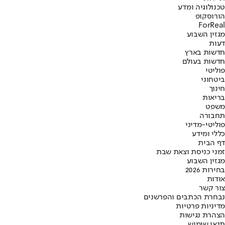
טכנולוגיה ומדע
הורוסקופ
ForReal
מגזין השבוע
דעות
חדשות בארץ
חדשות בעולם
פוליטי
ביטחוני
חינוך
בריאות
משפט
תחבורה
פוליטי-מדיני
כללי ומידע
דף הבית
זמני כניסת וצאת שבת
מגזין השבוע
בחירות 2026
אודות
צור קשר
נבחרת הכתבים והפרשנים
מדיניות פרטיות
הצהרת נגישות
תנאי שימוש