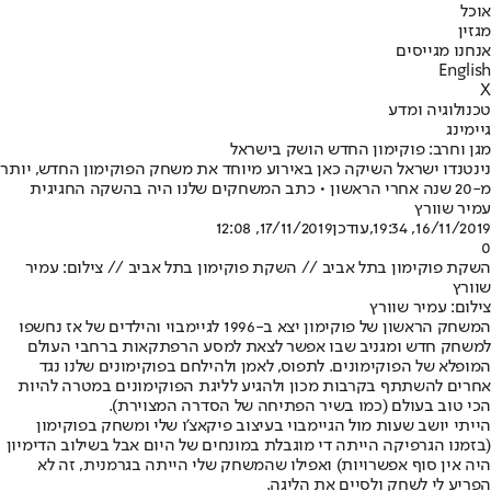
אוכל
מגזין
אנחנו מגייסים
English
X
טכנולוגיה ומדע
גיימינג
מגן וחרב: פוקימון החדש הושק בישראל
נינטנדו ישראל השיקה כאן באירוע מיוחד את משחק הפוקימון החדש, יותר
מ-20 שנה אחרי הראשון • כתב המשחקים שלנו היה בהשקה החגיגית
עמיר שוורץ
16/11/2019, 19:34
,עודכן
17/11/2019, 12:08
0
השקת פוקימון בתל אביב // השקת פוקימון בתל אביב // צילום: עמיר
שוורץ
צילום: עמיר שוורץ
המשחק הראשון של פוקימון יצא ב-1996 לגיימבוי והילדים של אז נחשפו
למשחק חדש ומגניב שבו אפשר לצאת למסע הרפתקאות ברחבי העולם
המופלא של הפוקימונים. לתפוס, לאמן ולהילחם בפוקימונים שלנו נגד
אחרים להשתתף בקרבות מכון ולהגיע לליגת הפוקימונים במטרה להיות
הכי טוב בעולם (כמו בשיר הפתיחה של הסדרה המצוירת).
הייתי יושב שעות מול הגיימבוי בעיצוב פיקאצ'ו שלי ומשחק בפוקימון
(בזמנו הגרפיקה הייתה די מוגבלת במונחים של היום אבל בשילוב הדימיון
היה אין סוף אפשרויות) ואפילו שהמשחק שלי הייתה בגרמנית, זה לא
הפריע לי לשחק ולסיים את הליגה.