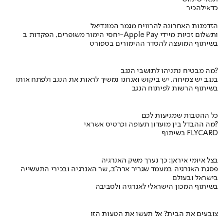
כדאי
להכיר
הזדמנות האחרונה להרוויח מגמר המונדיאל
יחסי הימור משופרים, הפקדות ב-Apple Pay ותשלום זכיות מיידי
בשיתוף המועצה להסדר ההימורים בספורט
מה מבטיח נתניהו לתושבי הנגב?
בנגב יש צמיחה, יש ביקוש ואנחנו נמשיך לראות את הנגב ולפתח אותו
בשיתוף הרשות לפיתוח הנגב
כל ההטבות שמגיעות לכם
מה ההבדל בין מועדון תעופה וכרטיס אשראי?
בשיתוף FLYCARD
בצל איומי איראן: כך נערך משק האנרגיה
פסגת האנרגיה במעמד שגריר ארה"ב, שר האנרגיה ובכירי התעשייה
בישראל ובעולם
בשיתוף המכון הישראלי לאנרגיה ולסביבה
צובעים את הבית? אל תעשו את הטעות הזו