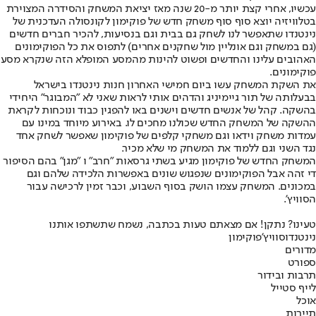
עכשיו, אחרי קצת יותר מ-20 שנה מאז יציאת המשחק והסידרה המצוירת
בטלוויזיה יוצא סוף סוף משחק חדש של פוקימון לקונסולה העדכנית של
נינטנדו שתאפשר לנו לשחק גם בבית וגם בנסיעות, להכיר חברים חדשים
(גם במשחק וגם אונליין מול שחקנים אחרים) לתפוס את כל הפוקימונים
האהובים עלינו והחדשים ופשוט להינות מהמסע המופלא הזה שנקרא מסע
פוקימונים.
את השקת המשחק עשו ביום חמישי האחרון חנות נינטנדו בישראל
בבעלותה של תור גיימיניג והדהים אותי לראות שאני לא "המבוגר" היחידי
בהשקה. קהל של אנשים חדשים וישנים באו להפגין כבוד ונוכחות לקראת
ההשקה של המשחק החדש שכולנו מחכים לו. באירוע מיוחד במינו עם
עמדות משחק וידאו וגם משחקי קלפים של פוקימון שאפשר לשחק אחד
נגד השני וגם ללמוד את המשחק מי שלא מכיר.
המשחק החדש של פוקימון מגיע בשתי גרסאות "חרב" ו "מגן" בהם הסיפור
די זהה אבל הפוקימונים שנפגוש שונים באפשרות הלכידה שלהם וגם
במכונים. המשחק עצמו הושק בסוף השבוע, וכבר זמין לרכישה עבור
הסוויץ'.
טעינו? נתקן! אם מצאתם טעות בכתבה, נשמח שתשתפו אותנו
נינטנדו
סוויץ'
פוקימון
מדורים
ספורט
תרבות ובידור
לייף סטייל
אוכל
תיירות