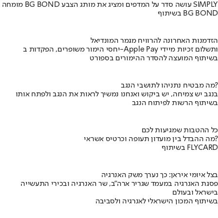
מומחה BG BOND עושה סדר על המדפים ומציג את מותג הצבע SIMPLY
בשיתוף BG BOND
הזדמנות האחרונה להרוויח מגמר המונדיאל
יחסי הימור משופרים, הפקדות ב-Apple Pay ותשלום זכיות מיידי
בשיתוף המועצה להסדר ההימורים בספורט
מה מבטיח נתניהו לתושבי הנגב?
בנגב יש צמיחה, יש ביקוש ואנחנו נמשיך לראות את הנגב ולפתח אותו
בשיתוף הרשות לפיתוח הנגב
כל ההטבות שמגיעות לכם
מה ההבדל בין מועדון תעופה וכרטיס אשראי?
בשיתוף FLYCARD
בצל איומי איראן: כך נערך משק האנרגיה
פסגת האנרגיה במעמד שגריר ארה"ב, שר האנרגיה ובכירי התעשייה
בישראל ובעולם
בשיתוף המכון הישראלי לאנרגיה ולסביבה