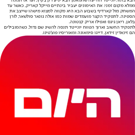
הבא בתור.
יונייטד הודיעה שהמאמן הבא יגיע רק בקיץ, ועד אז תמנה
ממלא מקום זמני. את האימונים יעביר בינתיים מייקל קאריק, כאשר עד
המשחק מול קארדיף בשבוע הבא היא מקווה למצוא מישהו שייצב את
הספינה. לתפקיד הקצר מועמדים שמות כמו אולה גונאר סולשאר, לורן
בלאן, ריאן גיגס ואפילו אריק קנטונה.
לתפקיד החשוב וארוך הטווח יונייטד תנסה להשיג שם גדול, כשהמובילים
הם זינאדין זידאן, דייגו סימאונה ומאוריסיו פוצ'טינו.