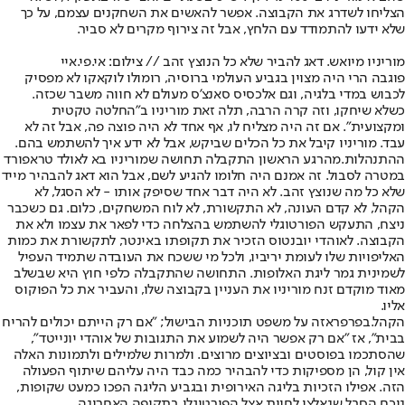
הצליחו לשדרג את הקבוצה. אפשר להאשים את השחקנים עצמם, על כך
שלא ידעו להתמודד עם הלחץ, אבל זה צירוף מקרים לא סביר.
מוריניו מיואש. דאג להביר שלא כל הנוצץ זהב // צילום: אי.פי.איי
פוגבה הרי היה מצוין בגביע העולמי ברוסיה, רומולו לוקאקו לא מפסיק
לכבוש במדי בלגיה, וגם אלכסיס סאנצ'ס מעולם לא חווה משבר שכזה.
כשלא שיחקו, וזה קרה הרבה, תלה זאת מוריניו ב"החלטה טקטית
ומקצועית". אם זה היה מצליח לו, אף אחד לא היה פוצה פה, אבל זה לא
עבד. מוריניו קיבל את כל הכלים שביקש, אבל לא ידע איך להשתמש בהם.
ההתנהלות.
מהרגע הראשון התקבלה תחושה שמוריניו בא לאולד טראפורד
במטרה לסבול. זה אמנם היה חלומו להגיע לשם, אבל הוא דאג להבהיר מייד
שלא כל מה שנוצץ זהב. לא היה דבר אחד שסיפק אותו - לא הסגל, לא
הקהל, לא קדם העונה, לא התקשורת, לא לוח המשחקים, כלום. גם כשכבר
ניצח, התעקש הפורטוגלי להשתמש בהצלחה כדי לפאר את עצמו ולא את
הקבוצה. לאוהדי יובנטוס הזכיר את תקופתו באינטר, לתקשורת את כמות
האליפויות שלו לעומת יריביו, ולכל מי ששכח את העובדה שתמיד העפיל
לשמינית גמר ליגת האלופות. התחושה שהתקבלה כלפי חוץ היא שבשלב
מאוד מוקדם זנח מוריניו את העניין בקבוצה שלו, והעביר את כל הפוקוס
אליו.
הקהל.
בפרפראזה על משפט תוכניות הבישול; "אם רק הייתם יכולים להריח
בבית", אז "אם רק אפשר היה לשמוע את התגובות של אוהדי יונייטד",
שהסתכמו בפוסטים ובציוצים מרוצים. ולמרות שלמילים ולתמונות האלה
אין קול, הן מספיקות כדי להבהיר כמה כבד היה עליהם שיתוף הפעולה
הזה. אפילו הזכיות בליגה האירופית ובגביע הליגה הפכו כמעט שקופות,
נוכח הסבל שנאלצו לחוות אצל הפורטוגלי בתקופה האחרונה.