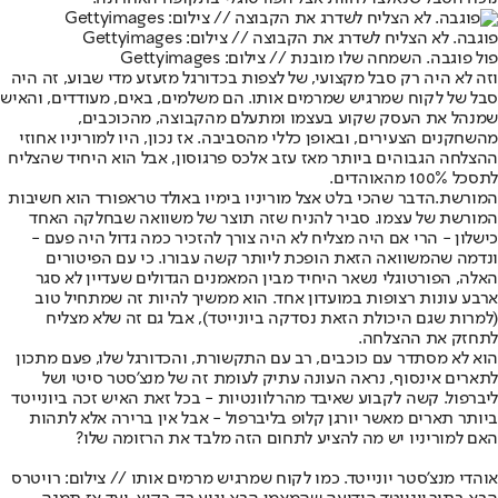
פוגבה. לא הצליח לשדרג את הקבוצה // צילום: Gettyimages
פול פוגבה. השמחה שלו מובנת // צילום: Gettyimages
וזה לא היה רק סבל מקצועי, של לצפות בכדורגל מזעזע מדי שבוע, זה היה
סבל של לקוח שמרגיש שמרמים אותו. הם משלמים, באים, מעודדים, והאיש
שמנהל את העסק שקוע בעצמו ומתעלם מהקבוצה, מהכוכבים,
מהשחקנים הצעירים, ובאופן כללי מהסביבה. אז נכון, היו למוריניו אחוזי
ההצלחה הגבוהים ביותר מאז עזב אלכס פרגוסון, אבל הוא היחיד שהצליח
לתסכל 100% מהאוהדים.
המורשת.
הדבר שהכי בלט אצל מוריניו בימיו באולד טראפורד הוא חשיבות
המורשת של עצמו. סביר להניח שזה תוצר של משוואה שבחלקה האחד
כישלון - הרי אם היה מצליח לא היה צורך להזכיר כמה גדול היה פעם -
ונדמה שהמשוואה הזאת הופכת ליותר קשה עבורו. כי עם הפיטורים
האלה, הפורטוגלי נשאר היחיד מבין המאמנים הגדולים שעדיין לא סגר
ארבע עונות רצופות במועדון אחד. הוא ממשיך להיות זה שמתחיל טוב
(למרות שגם היכולת הזאת נסדקה ביונייטד), אבל גם זה שלא מצליח
לתחזק את ההצלחה.
הוא לא מסתדר עם כוכבים, רב עם התקשורת, והכדורגל שלו, פעם מתכון
לתארים אינסוף, נראה העונה עתיק לעומת זה של מנצ'סטר סיטי ושל
ליברפול. קשה לקבוע שאיבד מהרלוונטיות - בכל זאת האיש זכה ביונייטד
ביותר תארים מאשר יורגן קלופ בליברפול - אבל אין ברירה אלא לתהות
האם למוריניו יש מה להציע לתחום הזה מלבד את הרזומה שלו?
אוהדי מנצ'סטר יונייטד. כמו לקוח שמרגיש מרמים אותו // צילום: רויטרס