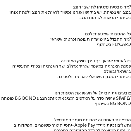
מה מבטיח נתניהו לתושבי הנגב?
בנגב יש צמיחה, יש ביקוש ואנחנו נמשיך לראות את הנגב ולפתח אותו
בשיתוף הרשות לפיתוח הנגב
כל ההטבות שמגיעות לכם
מה ההבדל בין מועדון תעופה וכרטיס אשראי?
בשיתוף FLYCARD
בצל איומי איראן: כך נערך משק האנרגיה
פסגת האנרגיה במעמד שגריר ארה"ב, שר האנרגיה ובכירי התעשייה
בישראל ובעולם
בשיתוף המכון הישראלי לאנרגיה ולסביבה
צובעים את הבית? אל תעשו את הטעות הזו
מומחה BG BOND עושה סדר על המדפים ומציג את מותג הצבע SIMPLY
בשיתוף BG BOND
הזדמנות האחרונה להרוויח מגמר המונדיאל
יחסי הימור משופרים, הפקדות ב-Apple Pay ותשלום זכיות מיידי
בשיתוף המועצה להסדר ההימורים בספורט