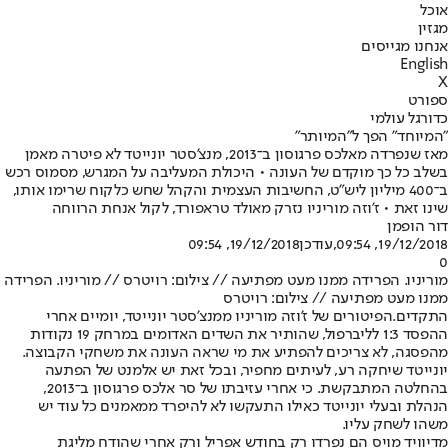
אוכל
מגזין
אנחנו מגייסים
English
X
ספורט
כדורגל עולמי
"המיוחד" הפך ל"המיותר"
מאז שנפרדה מאלכס פרגוסון ב־2013, מנצ'סטר יונייטד לא פיטרה מאמן
בשלב כל כך מוקדם של העונה • היכולת המעליבה על המגרש, מסמוס רכש
ב־400 מיליון ליש"ט, החשיבות העצמית והקהל שחש כלקוח שרימו אותו,
שינו זאת • ז'וזה מוריניו נזרק מאולד טראפורד, לקול אנחת הרווחה
דור הופמן
19/12/2018, 09:54
,עודכן
19/12/2018, 09:54
0
מוריניו. הפרידה ממנו מעט מפתיעה // צילום: רויטרס // מוריניו. הפרידה
ממנו מעט מפתיעה // צילום: רויטרס
התקדים.
הפיטורים של ז'וזה מוריניו ממנצ'סטר יונייטד, יומיים אחרי
ההפסד 1:3 לליברפול, שהותיר את השדים האדומים במרחק 19 נקודות
מהפסגה, לא צריכים להפתיע את מי שראה העונה את משחקי הקבוצה.
יונייטד שיחקה רע, לעיתים מחפיר, ובכל זאת יש אלמנט של הפתעה
בהחלטה המתבקשת. כי אחרי עזיבתו של סר אלכס פרגוסון ב־2013,
הנהלת ובעלי יונייטד כאילו התעקשו לא להיפרד ממאמנים כל עוד יש
משהו לשחק עליו.
מדיוויד מויס הם נפרדו רק בחודש אפריל ורק אחרי שהודח מליגת