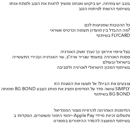
בנגב יש צמיחה, יש ביקוש ואנחנו נמשיך לראות את הנגב ולפתח אותו
בשיתוף הרשות לפיתוח הנגב
כל ההטבות שמגיעות לכם
מה ההבדל בין מועדון תעופה וכרטיס אשראי?
בשיתוף FLYCARD
בצל איומי איראן: כך נערך משק האנרגיה
פסגת האנרגיה במעמד שגריר ארה"ב, שר האנרגיה ובכירי התעשייה
בישראל ובעולם
בשיתוף המכון הישראלי לאנרגיה ולסביבה
צובעים את הבית? אל תעשו את הטעות הזו
מומחה BG BOND עושה סדר על המדפים ומציג את מותג הצבע SIMPLY
בשיתוף BG BOND
הזדמנות האחרונה להרוויח מגמר המונדיאל
יחסי הימור משופרים, הפקדות ב-Apple Pay ותשלום זכיות מיידי
בשיתוף המועצה להסדר ההימורים בספורט