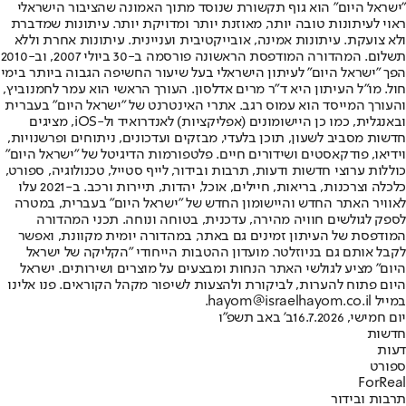
"ישראל היום" הוא גוף תקשורת שנוסד מתוך האמונה שהציבור הישראלי
ראוי לעיתונות טובה יותר, מאוזנת יותר ומדויקת יותר. עיתונות שמדברת
ולא צועקת. עיתונות אמינה, אובייקטיבית ועניינית. עיתונות אחרת וללא
תשלום. המהדורה המודפסת הראשונה פורסמה ב-30 ביולי 2007, וב-2010
הפך "ישראל היום" לעיתון הישראלי בעל שיעור החשיפה הגבוה ביותר בימי
חול. מו"ל העיתון היא ד"ר מרים אדלסון. העורך הראשי הוא עמר לחמנוביץ,
והעורך המייסד הוא עמוס רגב. אתרי האינטרנט של "ישראל היום" בעברית
ובאנגלית, כמו כן היישומונים (אפליקציות) לאנדרואיד ול-iOS, מציגים
חדשות מסביב לשעון, תוכן בלעדי, מבזקים ועדכונים, ניתוחים ופרשנויות,
וידיאו, פודקאסטים ושידורים חיים. פלטפורמות הדיגיטל של "ישראל היום"
כוללות ערוצי חדשות ודעות, תרבות ובידור, לייף סטייל, טכנולוגיה, ספורט,
כלכלה וצרכנות, בריאות, חיילים, אוכל, יהדות, תיירות ורכב. ב-2021 עלו
לאוויר האתר החדש והיישומון החדש של "ישראל היום" בעברית, במטרה
לספק לגולשים חוויה מהירה, עדכנית, בטוחה ונוחה. תכני המהדורה
המודפסת של העיתון זמינים גם באתר, במהדורה יומית מקוונת, ואפשר
לקבל אותם גם בניוזלטר. מועדון ההטבות הייחודי "הקליקה של ישראל
היום" מציע לגולשי האתר הנחות ומבצעים על מוצרים ושירותים. ישראל
היום פתוח להערות, לביקורת ולהצעות לשיפור מקהל הקוראים. פנו אלינו
במייל hayom@israelhayom.co.il.
יום חמישי, 16.7.2026
ב' באב תשפ"ו
חדשות
דעות
ספורט
ForReal
תרבות ובידור