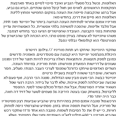
האלופות, נכשל בכל מפעלי הגביע ואיבד סיכוי לסיים באחד מארבעת
המקומות הראשונים. לואיס ואן חאל קיבל מהם שנתיים, הביא גם גביע,
אבל ברגע שהקבוצה סיימה את העונה במקום החמישי ומחוץ לליגת
האלופות הוא סיים את דרכו, בחודש מאי.
מוריניו אמנם אחראי לפתיחת העונה הגרועה ביותר של יונייטד מאז 1991,
אבל מלבד אליפות, שהפכה למשימה בלתי אפשרית, כל האפשרויות עדיין
פתוחות בפני הקבוצה. העובדה שהפיטורים הגיעו כבר בחודש דצמבר,
משהו שיונייטד לא עשתה בעידן פוסט פרגי, היא הוכחה לכך שהכישרון של
הפורטוגלי הוא קולוסאלי ובלתי נסבל.
שחקני היונייטד. שיחקו רע תחת מוריניו // צילום: רויטרס
היכולת.
מנצ'סטר יונייטד היא קבוצה עם סטנדרטים. מאמניה נדרשים
כמובן לספק תוצאות, והתוצאות האלה צריכות להיות תוצר של דרך וסגנון
שעונים על דרישות המועדון ומורשתו. תחת מוריניו, במיוחד העונה,
השדים האדומים שיחקו כדורגל שמנוגד לערכי העבר. הגנתי, מעליב, חסר
השראה, שום דבר ששווה לקנות בשבילו כרטיס.
יונייטד כבשה הכי מעט מבין שש הגדולות, ספגה הכי הרבה, ואף פעם לא
שכנעה שביכולתה לספק איכות, שלא לדבר על בידור. הרבה רגעי שפל
השאיר אחריו הפורטוגלי, אבל את הגדול מכולם שמר לסוף. ההפסד
לליברפול, במשחק שבו בעטה היריבה 36 פעמים לשער של דויד דה חאה,
כבר היה יותר מדי.
הרכש.
פול פוגבה אמנם מחק במהירות ציוץ שהביע שביעות רצון מפיטוריו
של מוריניו, אבל הרשת תפסה אותו בזמן. מפתיע שהצרפתי ניסה למחוק
ראיות, כי יש לו את כל הסיבות לשמוח. פוגבה הוא אחד מ־11 שחקני רכש
שהביא מוריניו ב־400 מיליון ליש"ט בשנתיים וחצי שלו בתפקיד, ושלא