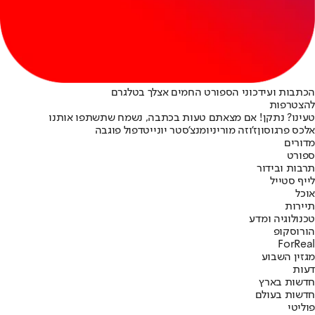
הכתבות ועידכוני הספורט החמים אצלך בטלגרם
להצטרפות
טעינו? נתקן! אם מצאתם טעות בכתבה, נשמח שתשתפו אותנו
אלכס פרגוסון
ז'וזה מוריניו
מנצ'סטר יונייטד
פול פוגבה
מדורים
ספורט
תרבות ובידור
לייף סטייל
אוכל
תיירות
טכנולוגיה ומדע
הורוסקופ
ForReal
מגזין השבוע
דעות
חדשות בארץ
חדשות בעולם
פוליטי