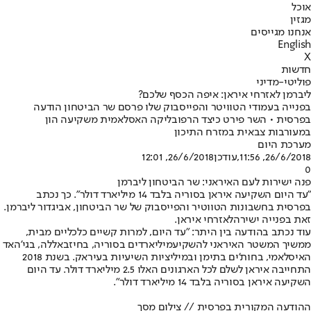
אוכל
מגזין
אנחנו מגייסים
English
X
חדשות
פוליטי-מדיני
ליברמן לאזרחי איראן: איפה הכסף שלכם?
בפנייה בעמודי הטוויטר והפייסבוק שלו פרסם שר הביטחון הודעה
בפרסית • השר פירט כיצד הרפובליקה האסלאמית משקיעה הון
במעורבות צבאית במזרח התיכון
מערכת היום
26/6/2018, 11:56
,עודכן
26/6/2018, 12:01
0
פנה ישירות לעם האיראני: שר הביטחון ליברמן
"עד היום השקיעה איראן בסוריה בלבד 14 מיליארד דולר". כך נכתב
בפרסית בחשבונות הטווטיר והפייסבוק של שר הביטחון, אביגדור ליברמן.
זאת בפנייה ישירה
לאזרחי איראן.
עוד נכתב בהודעה בין היתר: "עד היום, למרות קשיים כלכליים מבית,
ממשיך המשטר האיראני להשקיע
מיליארדים בסוריה
, בחיזבאללה, בגי'האד
האיסלאמי, בחות'ים בתימן ובמיליציות השיעיות בעיראק. בשנת 2018
התחייבה איראן לשלם לכל הארגונים האלו 2.5 מיליארד דולר. עד היום
השקיעה איראן בסוריה בלבד 14 מיליארד דולר".
ההודעה המקורית בפרסית // צילום מסך