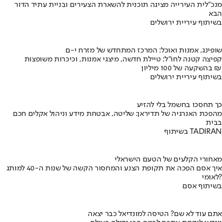
מנכ"לית העירייה מציגה תוכנית להשארת הצעירים ובניית עתיד הדור
הבא
בשיתוף עיריית ירושלים
שופינג, אמנות ואוכל: המרכז המתחדש של מזרח י-ם
קפיצה קטנה לחו"ל: טיילת חדשה, מיצגי אמנות, וכיכרות משופצות
בהשקעה של 100 מיליון ₪
בשיתוף עיריית ירושלים
כך תחסכו בחשמל בלי להזיע
מהפכת האנרגיה של תדיראן: שליטה, אבטחת מידע וניהול אקלים חכם
בבית
בשיתוף TADIRAN
מאחורי הקלעים של הטעם הישראלי
איך אסם הפכה את תקופת הצנע והמחסור הקשה של שנות ה-40 למותג
לאומי?
בשיתוף אסם
אתם עוד לא שם? הטיסה למונדיאל כבר יצאה