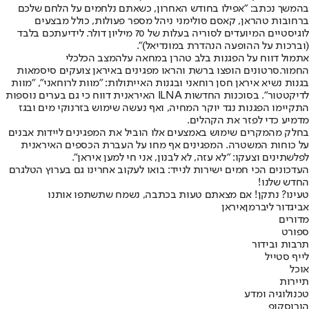
בהמשך נכתב: "אפילו בחודש האחרון, כשאתם נלחמים על הלחם שלכם
ברחובות טהראן, קאסם סולימני ניהל מספר פעולות, כולל מבצעים
לוגיסטיים המיועדים לסוריה בעלות של 70 מיליון דולר. לידיעתכם בלבד
(וברכות על ההופעה הנהדרת במונדיאל)".
אתמול דווח על הפגנות בלב טהרן במחאה על
המצב הכלכלי
החמור.
סרטונים הופצו ברשת והראו מפגינים באיראן צועקים סיסמאות
בגנות נשיא איראן חסן רוחאני ובגנות האייתולות: "מוות לרוחאני", "מוות
לדיקטטור". בסוכנות החדשות ILNA האיראנית דווח כי גם בערים נוספות
התקיימו הפגנות נגד יוקר המחיה, ואף נעשה שימוש בזרנוקי מים ובגז
מדמיע כדי לפזר את הקהלים.
בחלק מהמקרים שימוש באמצעים אלו הוביל את המפגינים ליידות אבנים
על כוחות המשטרה. המפגינים אף מחו על העברת הכספים האיראנית
לפלשתינים וצעקו: "לא עזה, לא לבנון, אני חי למען איראן".
העדכונים הכי חמים ישירות לנייד: בואו לעקוב אחרינו גם בערוץ הטלגרם
החדש שלנו
!
טעינו? נתקן! אם מצאתם טעות בכתבה, נשמח שתשתפו אותנו
אביגדור ליברמן
איראן
מדורים
ספורט
תרבות ובידור
לייף סטייל
אוכל
תיירות
טכנולוגיה ומדע
הורוסקופ