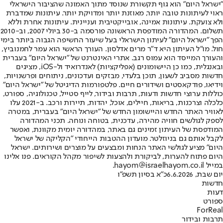
"ישראל היום" הוא גוף תקשורת שנוסד מתוך האמונה שהציבור הישראלי
ראוי לעיתונות טובה יותר, מאוזנת יותר ומדויקת יותר. עיתונות שמדברת
ולא צועקת. עיתונות אמינה, אובייקטיבית ועניינית. עיתונות אחרת וללא
תשלום. המהדורה המודפסת הראשונה פורסמה ב-30 ביולי 2007, וב-2010
הפך "ישראל היום" לעיתון הישראלי בעל שיעור החשיפה הגבוה ביותר בימי
חול. מו"ל העיתון היא ד"ר מרים אדלסון. העורך הראשי הוא עמר לחמנוביץ,
והעורך המייסד הוא עמוס רגב. אתרי האינטרנט של "ישראל היום" בעברית
ובאנגלית, כמו כן היישומונים (אפליקציות) לאנדרואיד ול-iOS, מציגים
חדשות מסביב לשעון, תוכן בלעדי, מבזקים ועדכונים, ניתוחים ופרשנויות,
וידיאו, פודקאסטים ושידורים חיים. פלטפורמות הדיגיטל של "ישראל היום"
כוללות ערוצי חדשות ודעות, תרבות ובידור, לייף סטייל, טכנולוגיה, ספורט,
כלכלה וצרכנות, בריאות, חיילים, אוכל, יהדות, תיירות ורכב. ב-2021 עלו
לאוויר האתר החדש והיישומון החדש של "ישראל היום" בעברית, במטרה
לספק לגולשים חוויה מהירה, עדכנית, בטוחה ונוחה. תכני המהדורה
המודפסת של העיתון זמינים גם באתר, במהדורה יומית מקוונת, ואפשר
לקבל אותם גם בניוזלטר. מועדון ההטבות הייחודי "הקליקה של ישראל
היום" מציע לגולשי האתר הנחות ומבצעים על מוצרים ושירותים. ישראל
היום פתוח להערות, לביקורת ולהצעות לשיפור מקהל הקוראים. פנו אלינו
במייל hayom@israelhayom.co.il.
יום שבת, 6.6.2026
כ"א בסיון תשפ"ו
חדשות
דעות
ספורט
ForReal
תרבות ובידור