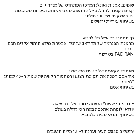
שופינג, אמנות ואוכל: המרכז המתחדש של מזרח י-ם
קפיצה קטנה לחו"ל: טיילת חדשה, מיצגי אמנות, וכיכרות משופצות
בהשקעה של 100 מיליון ₪
בשיתוף עיריית ירושלים
כך תחסכו בחשמל בלי להזיע
מהפכת האנרגיה של תדיראן: שליטה, אבטחת מידע וניהול אקלים חכם
בבית
בשיתוף TADIRAN
מאחורי הקלעים של הטעם הישראלי
איך אסם הפכה את תקופת הצנע והמחסור הקשה של שנות ה-40 למותג
לאומי?
בשיתוף אסם
אתם עוד לא שם? הטיסה למונדיאל כבר יצאה
יונדאי לוקחת אתכם לבמה הכי גדולה בעולם
בשיתוף יונדאי מבית כלמוביל
ירושלים 2040: העיר נערכת ל- 1.5 מליון תושבים