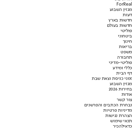
ForReal
מגזין השבוע
דעות
חדשות בארץ
חדשות בעולם
פוליטי
ביטחוני
חינוך
בריאות
משפט
תחבורה
פוליטי-מדיני
כללי ומידע
דף הבית
זמני כניסת וצאת שבת
מגזין השבוע
בחירות 2026
אודות
צור קשר
נבחרת הכתבים והפרשנים
מדיניות פרטיות
הצהרת נגישות
תנאי שימוש
כדאי
להכיר