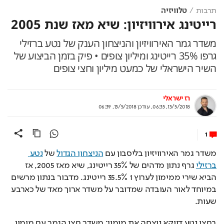
תרבות
טלוויזיה
רייטינג אירוויזיון: שיא מאז שנת 2005
משדר גמר האירוויזיון והניצחון הענק של נטע ברזילי
גרפו 35% רייטינג ומיליון צופים • פיק בזמן הביצוע של
השיר הישראלי של כמעט מיליון וחצי צופים
רז ישראלי
13/5/2018, 06:35
,
עודכן
13/5/2018, 06:39
1
משדר גמר האירוויזיון בליסבון עם 
הניצחון הגדול
 של 
נטע 
ברזילי
 גרף נתון מדהים של 35% רייטינג, שיא מאז 2005, אז 
הביא שירי ממימון לערוץ 1 35.5% רייטינג. מדבור בנתון מרשים 
במיוחד לאור העובדה שמדובר על משדר ארוך מאד של כארבע 
שעות.
בחצי נטע דווקא ניצחה את מימון: משדר חצי הגמר עם מימון 