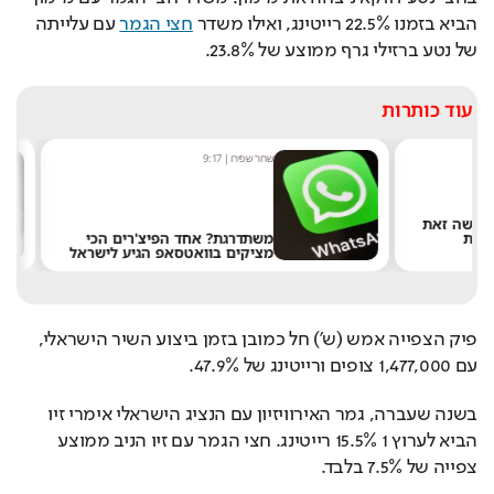
הביא בזמנו 22.5% רייטינג, ואילו משדר 
חצי הגמר
 עם עלייתה 
של נטע ברזילי גרף ממוצע של 23.8%.
עוד כותרות
שחר שפירו
|
9:17
משתדרגת? אחד הפיצ'רים הכי
מציקים בוואטסאפ הגיע לישראל
פיק הצפייה אמש (ש') חל כמובן בזמן ביצוע השיר הישראלי, 
עם 1,477,000 צופים ורייטינג של 47.9%.
בשנה שעברה, גמר האירוויזיון עם הנציג הישראלי אימרי זיו 
הביא לערוץ 1 15.5% רייטינג. חצי הגמר עם זיו הניב ממוצע 
צפייה של 7.5% בלבד.