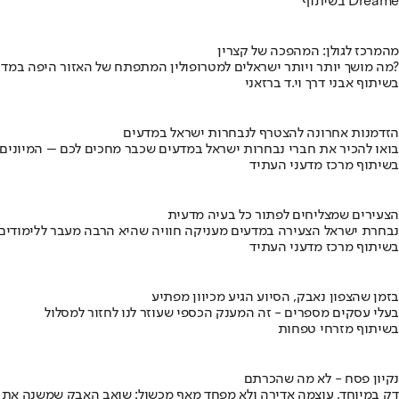
בשיתוף Dreame
מהמרכז לגולן: המהפכה של קצרין
מה מושך יותר ויותר ישראלים למטרופולין המתפתח של האזור היפה במדינה?
בשיתוף אבני דרך וי.ד ברזאני
הזדמנות אחרונה להצטרף לנבחרות ישראל במדעים
בואו להכיר את חברי נבחרות ישראל במדעים שכבר מחכים לכם – המיונים
בשיתוף מרכז מדעני העתיד
הצעירים שמצליחים לפתור כל בעיה מדעית
נבחרת ישראל הצעירה במדעים מעניקה חוויה שהיא הרבה מעבר ללימודים
בשיתוף מרכז מדעני העתיד
בזמן שהצפון נאבק, הסיוע הגיע מכיוון מפתיע
בעלי עסקים מספרים - זה המענק הכספי שעוזר לנו לחזור למסלול
בשיתוף מזרחי טפחות
נקיון פסח - לא מה שהכרתם
דק במיוחד, עוצמה אדירה ולא מפחד מאף מכשול: שואב האבק שמשנה את