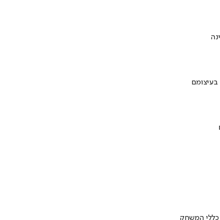
 בעיצומם
 כללי המשחק