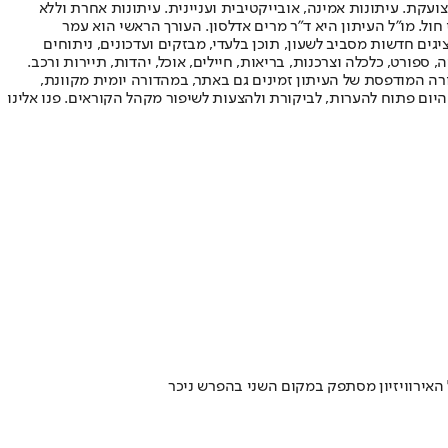
ועקת. עיתונות אמינה, אובייקטיבית ועניינית. עיתונות אחרת וללא
עור החשיפה הגבוה ביותר בימי חול. מו"ל העיתון היא ד"ר מרים אדלסון. העורך הראשי הוא עמר
 והעורך המייסד הוא עמוס רגב. אתרי האינטרנט של "ישראל היום" בעברית ובאנגלית, כמו כן היישומונים (אפליקציות) לאנדרואיד ול-iOS, מציגים חדשות מסביב לשעון, תוכן בלעדי, מבזקים ועדכונים, ניתוחים
, ספורט, כלכלה וצרכנות, בריאות, חיילים, אוכל, יהדות, תיירות ורכב.
דורה המודפסת של העיתון זמינים גם באתר, במהדורה יומית מקוונת,
היום פתוח להערות, לביקורת ולהצעות לשיפור מקהל הקוראים. פנו אלינו
 האירוויזיון מסתפק במקום השני בהפרש ניכר