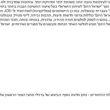
לעיתונות טובה יותר, מאוזנת יותר ומדויקת יותר. עיתונות שמדברת ולא צ
שלום. המהדורה המודפסת הראשונה פורסמה ב-30 ביולי 2007, וב-2010 הפך "ישראל היום" לעיתון הישראלי בעל שי
לחמנוביץ,
ל היום" כוללות ערוצי חדשות ודעות, תרבות ובידור, לייף סטייל, טכנולוגיה
ברית, במטרה לספק לגולשים חוויה מהירה, עדכנית, בטוחה ונוחה. תכני המה
ל היום" מציע לגולשי האתר הנחות ומבצעים על מוצרים ושירותים. ישראל 
ההימורים • נתון מדאיג נוסף: הביצוע של ברזילי מחצי הגמר הראשון של