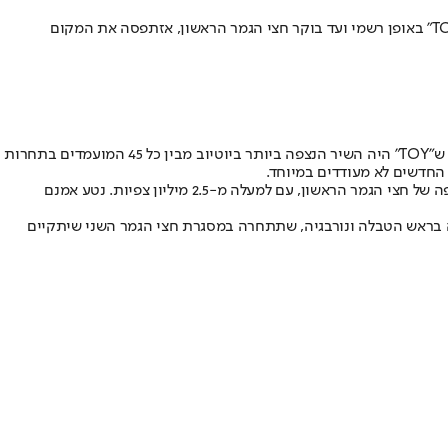
תפסה את המקום
החליפו חששות. עד לאחרונה לנטע לא היתה כל תחרות אמיתית בטבלת ההימורים, וחיזקה אותה כפייבוריטית חסרת מתחרים העובדה ש"TOY" היה השיר הנצפה ביותר ביוטיוב מבין כל 45 המועמדים בתחרות
לאחר שגרפה מחמאות רבות בזכות ביצוע יוצא מן הכלל של השיר "Fuego", כעת הזמרת הקפריסאית אלני פוריירה יכולה להתגאות גם בביצוע הכי נצפה של חצי הגמר הראשון, עם למעלה מ-2.5 מיליון צפיות. נטע אמנם
 בראש הטבלה ונורבגיה, שתתחרה במסגרת חצי הגמר השני שיתקיים