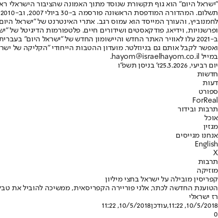
"ישראל היום" הוא גוף תקשורת שנוסד מתוך האמונה שהציבור הישראלי ראוי 
ת
ופרשנויות, וידיאו, פודקאסטים ושידורים חיים. פלטפורמות הדיגיטל של "ישרא
ב-2021 עלו לאוויר האתר החדש והיישומון החדש של "ישראל היום" בע
ואפשר לקבל אותם גם בניוזלטר. מועדון ההטבות הייחודי "הקליקה של ישרא
במייל hayom@israelhayom.co.il.
יום רביעי, 25.3.2026
ז' בניסן תשפ"ו
חדשות
דעות
ספורט
ForReal
תרבות ובידור
אוכל
מגזין
אנחנו מגייסים
English
X
תרבות
מוזיקה
קפריסין מובילה על ישראל בחצי מיליון
הטוענת החדשה לכתר, אלני פוריירה הקפריסאית, ממשיכה להוביל את טבלת 
רז ישראלי
10/5/2018, 11:22
,עודכן
10/5/2018, 11:22
0