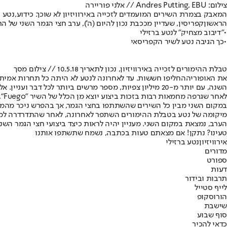
צילום: Andres Putting, EBU // אלני פוריירה
המאבק בצמרת השירים המועמדים לזכייה באירוויזיון לא שוכך. כידוע,
נטע ב
הראשון
קפריסין, שעדיין מככבת נכון להיום (ה'), ערב חצי הגמר השני של 
•
"דיבוב מצחיק" לנטע ברזילי
•
כך הגיבה נטע לשיר הקפריסאי
טבלת ההימורים לזכייה באירוויזיון, נכון לתאריך 10.5.18 // צילום מסך
את ה
אופוריה
השנה, עם יותר מ-20 מיליון צפיות, מספר מרשים ביותר לכל דבר ועניין. אלא שכאמור, הקלפים נטרפו ביום הפתיחה הרשמי של התחרות וגם הנתונים החדשים לא מעודדים במיוחד.
במקום השני מבין כל השירים שהשתתפו בחצי הגמר, אך בהפרש ניכר מהמקום הראשון, ע
מיקומה של נטע בטבלת ההימורים השתפר לאחרונה, לאחר שהתדרדרה למקו
הערב, נמצאת במקום השני. מעניין יהיה לראות כיצד ביצועי חצי הגמר השני
טעינו? נתקן! אם מצאתם טעות בכתבה, נשמח שתשתפו אותנו
אירוויזיון
נטע ברזילי
מדורים
ספורט
דעות
תרבות ובידור
לייף סטייל
הורוסקופ
שישבת
סוף שבוע
כדאי להכיר