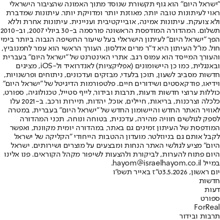
"ישראל היום" הוא גוף תקשורת שנוסד מתוך האמונה שהציבור הישראלי
ראוי לעיתונות טובה יותר, מאוזנת יותר ומדויקת יותר. עיתונות שמדברת
ולא צועקת. עיתונות אמינה, אובייקטיבית ועניינית. עיתונות אחרת וללא
תשלום. המהדורה המודפסת הראשונה פורסמה ב-30 ביולי 2007, וב-2010
הפך "ישראל היום" לעיתון הישראלי בעל שיעור החשיפה הגבוה ביותר בימי
חול. מו"ל העיתון היא ד"ר מרים אדלסון. העורך הראשי הוא עמר לחמנוביץ,
והעורך המייסד הוא עמוס רגב. אתרי האינטרנט של "ישראל היום" בעברית
ובאנגלית, כמו כן היישומונים (אפליקציות) לאנדרואיד ול-iOS, מציגים
חדשות מסביב לשעון, תוכן בלעדי, מבזקים ועדכונים, ניתוחים ופרשנויות,
וידיאו, פודקאסטים ושידורים חיים. פלטפורמות הדיגיטל של "ישראל היום"
כוללות ערוצי חדשות ודעות, תרבות ובידור, לייף סטייל, טכנולוגיה, ספורט,
כלכלה וצרכנות, בריאות, חיילים, אוכל, יהדות, תיירות ורכב. ב-2021 עלו
לאוויר האתר החדש והיישומון החדש של "ישראל היום" בעברית, במטרה
לספק לגולשים חוויה מהירה, עדכנית, בטוחה ונוחה. תכני המהדורה
המודפסת של העיתון זמינים גם באתר, במהדורה יומית מקוונת, ואפשר
לקבל אותם גם בניוזלטר. מועדון ההטבות הייחודי "הקליקה של ישראל
היום" מציע לגולשי האתר הנחות ומבצעים על מוצרים ושירותים. ישראל
היום פתוח להערות, לביקורת ולהצעות לשיפור מקהל הקוראים. פנו אלינו
במייל hayom@israelhayom.co.il.
יום ראשון, 3.5.2026
ט"ז באייר תשפ"ו
חדשות
דעות
ספורט
ForReal
תרבות ובידור