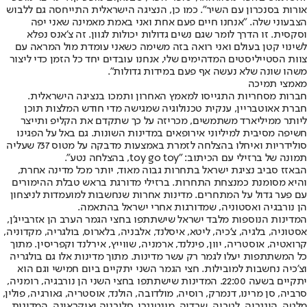
אורות בסנכרון עם השיר". כמו כן, הנציגה הישראלית התייחסה גם ללבוש
הצבעוני שלה. "אנחנו חיים פעם אחת ואני באמת מאמינה שאני יפה
וסקסית. זו הדרך לומר שגם נשים גדולות יכולות לגוון. זה צ'אנס נפלא
לשינוי קטן בעולם ואני רואה בזה משימה כשאני עומדת מול המראה עם
צוות הסטייליסטים המדהימים שלי, אנחנו עובדים יחד כל הזמן כדי ליצור
משהו שונה שלא נעשה אף פעם במידות גדולות".
מאמצי תמיכה
חברות מסחריות התגייסו למאמץ האחרון ותמכו בנציגה הישראלית.
חברת אאוטבריין, ענקית טכנולוגיה שמגישה מדי חודש המלצות תוכן
ליותר ממיליארד משתמשים, מכריזה על כך שתקדם את הקליפ ותייצר
חשיפה מסיבית למיליוני אירופאים במדינות השונות. גם באל על הפגינו
סולידריות ואיחלו בהצלחה לזמרת באמצעות מדבקה על מטוס 737 שעליה
תמונה של ברזילי עם הכיתוב: "toy go toy, בהצלחה נטע".
הבאזז סביב נציגת ישראל בתחרות גבוה מאוד, יותר מכל מדינה אחרת,
והיא מסומנת כמנצחת התחרות. ברזילי מדורגת בראש טבלת ההימורים
עם פער גדול על המתחרים. מדינות אחרות שנחשבות למועמדות לניצחון
הן נורבגיה ואסטוניה, שמדורגות אחרי ישראל בהתאמה.
המדינות הנוספות מלבד ישראל שישתתפו בחצי הגמר הערב הן אזרבייג'ן,
אסטוניה, בלגיה, צ'כיה, ליטא, איסלנד, אלבניה, בלארוס, בולגריה, מקדוניה,
קרואטיה, אוסטריה, יוון, פינלנד, ארמניה, שווייץ, אירלנד וקפריסין. מתוך
כל המשתתפות יעלו לגמר רק עשר מדינות. מתוך מדינות אלו גם בולגריה
וצ'כיה נחשבות למובילות. חצי הגמר השני יתקיים ביום חמישי וגם הוא
יתקיים בשעה 22:00. המדינות שישתתפו בחצי השני הן נורבגיה, רומניה,
סרביה, סן מרינו, דנמרק, רוסיה, מולדובה, הולנד, אוסטריה, גאורגיה, פולין,
מלטה, הונגריה, לטביה, שבדיה, מונטנגרו, סלובניה ואוקראינה. המדינות