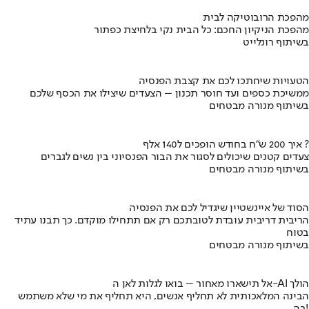
מהפכת הרובוטיקה לבית
מהפכת הניקיון החכם: כל הבית נקי בלחיצת כפתור
בשיתוף רונלייט
הטעויות שיחתכו לכם את קצבת הפנסיה
ממשיכת כספים ועד חוסר תכנון – הצעדים שיצילו את הכסף שלכם
בשיתוף מנורה מבטחים
איך 200 ש"ח בחודש הופכים ל140 אלף ?
צעדים קטנים שיכולים לסגור את הבור הפנסיוני בין נשים לגברים
בשיתוף מנורה מבטחים
הסוד של איינשטיין שיגדיל לכם את הפנסיה
הריבית דריבית עובדת לטובתכם רק אם תתחילו מוקדם. כך תבנו עתיד
בטוח
בשיתוף מנורה מבטחים
אל תישארו מאחור – בואו לגלות לאן ה-AI הולך
הבינה המלאכותית לא תחליף אנשים, היא תחליף את מי שלא משתמש