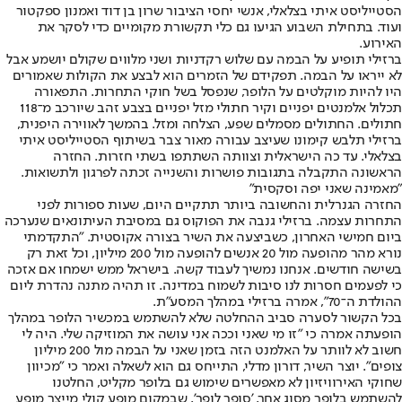
הסטייליסט איתי בצלאלי, אנשי יחסי הציבור שרון בן דוד ואמנון ספקטור
ועוד. בתחילת השבוע הגיעו גם כלי תקשורת מקומיים כדי לסקר את
האירוע.
ברזילי תופיע על הבמה עם שלוש רקדניות ושני מלווים שקולם יושמע אבל
לא ייראו על הבמה. תפקידם של הזמרים הוא לבצע את הקולות שאמורים
היו להיות מוקלטים על הלופר, שנפסל בשל חוקי התחרות. התפאורה
תכלול אלמנטים יפניים וקיר חתולי מזל יפניים בצבע זהב שיורכב מ־118
חתולים. החתולים מסמלים שפע, הצלחה ומזל. בהמשך לאווירה היפנית,
ברזילי תלבש קימונו שעיצב עבורה מאור צבר בשיתוף הסטייליסט איתי
בצלאלי. עד כה הישראלית וצוותה השתתפו בשתי חזרות. החזרה
הראשונה התקבלה בתגובות פושרות והשנייה זכתה לפרגון ולתשואות.
"מאמינה שאני יפה וסקסית"
החזרה הגנרלית והחשובה ביותר תתקיים היום, שעות ספורות לפני
התחרות עצמה. ברזילי גנבה את הפוקוס גם במסיבת העיתונאים שנערכה
ביום חמישי האחרון, כשביצעה את השיר בצורה אקוסטית. "התקדמתי
נורא מהר מהופעה מול 20 אנשים להופעה מול 200 מיליון, וכל זאת רק
בשישה חודשים. אנחנו נמשיך לעבוד קשה. בישראל ממש ישמחו אם אזכה
כי לפעמים חסרות לנו סיבות לשמוח במדינה. זו תהיה מתנה נהדרת ליום
ההולדת ה־70", אמרה ברזילי במהלך המסע"ת.
בכל הקשור לסערה סביב ההחלטה שלא להשתמש במכשיר הלופר במהלך
הופעתה אמרה כי "זו מי שאני וככה אני עושה את המוזיקה שלי. היה לי
חשוב לא לוותר על האלמנט הזה בזמן שאני על הבמה מול 200 מיליון
צופים". יוצר השיר, דורון מדלי, התייחס גם הוא לשאלה ואמר כי "מכיוון
שחוקי האירוויזיון לא מאפשרים שימוש גם בלופר מקליט, החלטנו
להשתמש בלופר מסוג אחר, 'סופר לופר', שבמקום מופע קולי מייצר מופע