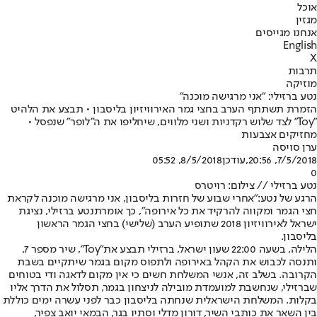
אוכל
מגזין
אנחנו מגייסים
English
X
תרבות
מוזיקה
נטע ברזילי: "אני מרגישה מוכנה"
הזמרת תשתתף הערב בחצי גמר האירוויזיון בליסבון • תבצע את הלהיט
"Toy" לצד שלוש רקדניות ושני מלווים, שיחליפו את ה"לופר" שנפסל •
מחזיקים אצבעות
ערן סויסה
7/5/2018, 20:56
,עודכן
8/5/2018, 05:52
0
נטע ברזילי // צילום: רויטרס
הרגע של נטע:
"אחרי שבוע של חזרות בליסבון, אני מרגישה מוכנה לקראת
חצי הגמר ומקווה להרקיד את כל אירופה", כך אומרת
נטע ברזילי
, נציגת
ישראל לאירוויזיון 2018 שתופיע הערב (שלישי) בחצי הגמר הראשון
בליסבון.
הלילה, בשעה 22:00 שעון ישראל, ברזילי תבצע את
"Toy"
, שיר מספר 7,
ותנסה לכבוש את הקהל באירופה ולתפוס מקום בגמר שיתקיים בשבת
הקרובה. בשלב זה, אנשי המשלחת חשים כי אין מקום לדאגה ודי בטוחים
שברזילי, שנחשבת למועמדת מובילה לניצחון בגמר, תסלול את הדרך אליו
בקלות. המשלחת הישראלית שנחתה בליסבון כבר לפני עשרה ימים כוללת
בין השאר את כותבי השיר, דורון מדלי וסתיו בגר, הבמאי יואב צפיר,