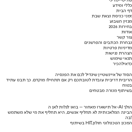
פוליטי-מדיני
כללי ומידע
דף הבית
זמני כניסת וצאת שבת
מגזין השבוע
בחירות 2026
אודות
צור קשר
נבחרת הכתבים והפרשנים
מדיניות פרטיות
הצהרת נגישות
תנאי שימוש
כדאי
להכיר
הסוד של איינשטיין שיגדיל לכם את הפנסיה
הריבית דריבית עובדת לטובתכם רק אם תתחילו מוקדם. כך תבנו עתיד
בטוח
בשיתוף מנורה מבטחים
אל תישארו מאחור – בואו לגלות לאן ה-AI הולך
הבינה המלאכותית לא תחליף אנשים, היא תחליף את מי שלא משתמש
בה!
בשיתוף HIT,המכון הטכנולוגי חולון