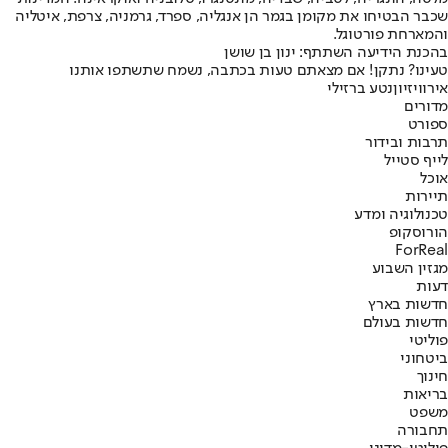
שכבר הבטיחו את מקומן בגמר הן אנגליה, ספרד, גרמניה, צרפת, איטליה
והמארחת פורטוגל.
בהכנת הידיעה השתתף: ינון בן שושן
טעינו? נתקן! אם מצאתם טעות בכתבה, נשמח שתשתפו אותנו
אירוויזיון
נטע ברזילי
מדורים
ספורט
תרבות ובידור
לייף סטייל
אוכל
תיירות
טכנולוגיה ומדע
הורוסקופ
ForReal
מגזין השבוע
דעות
חדשות בארץ
חדשות בעולם
פוליטי
ביטחוני
חינוך
בריאות
משפט
תחבורה