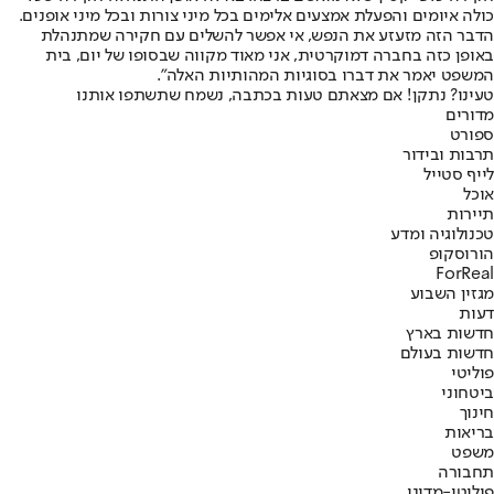
כולה איומים והפעלת אמצעים אלימים בכל מיני צורות ובכל מיני אופנים.
הדבר הזה מזעזע את הנפש, אי אפשר להשלים עם חקירה שמתנהלת
באופן כזה בחברה דמוקרטית, אני מאוד מקווה שבסופו של יום, בית
המשפט יאמר את דברו בסוגיות המהותיות האלה".
טעינו? נתקן! אם מצאתם טעות בכתבה, נשמח שתשתפו אותנו
מדורים
ספורט
תרבות ובידור
לייף סטייל
אוכל
תיירות
טכנולוגיה ומדע
הורוסקופ
ForReal
מגזין השבוע
דעות
חדשות בארץ
חדשות בעולם
פוליטי
ביטחוני
חינוך
בריאות
משפט
תחבורה
פוליטי-מדיני