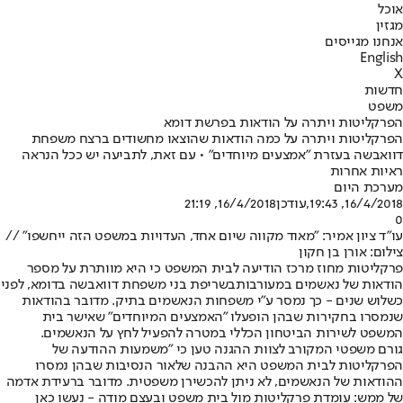
אוכל
מגזין
אנחנו מגייסים
English
X
חדשות
משפט
הפרקליטות ויתרה על הודאות בפרשת דומא
הפרקליטות ויתרה על כמה הודאות שהוצאו מחשודים ברצח משפחת
דוואבשה בעזרת "אמצעים מיוחדים" • עם זאת, לתביעה יש ככל הנראה
ראיות אחרות
מערכת היום
16/4/2018, 19:43
,עודכן
16/4/2018, 21:19
0
עו"ד ציון אמיר: "מאוד מקווה שיום אחד, העדויות במשפט הזה ייחשפו" //
צילום: אורן בן חקון
פרקליטות מחוז מרכז הודיעה לבית המשפט כי היא מוותרת על מספר
הודאות של נאשמים במעורבות
בשריפת בני משפחת דוואבשה בדומא
, לפני
כשלוש שנים - כך נמסר ע"י משפחות הנאשמים בתיק. מדובר בהודאות
שנמסרו בחקירות שבהן הופעלו "האמצעים המיוחדים" שאישר בית
המשפט לשירות הביטחון הכללי במטרה להפעיל לחץ על הנאשמים.
גורם משפטי המקורב לצוות ההגנה טען כי "משמעות ההודעה של
הפרקליטות לבית המשפט היא ההבנה שלאור הנסיבות שבהן נמסרו
ההודאות של הנאשמים, לא ניתן להכשירן משפטית. מדובר ברעידת אדמה
של ממש: עומדת פרקליטות מול בית משפט ובעצם מודה - נעשו כאן