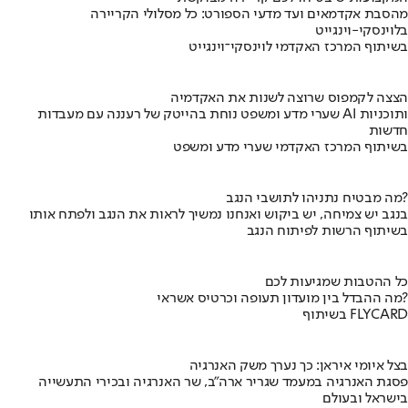
מהסבת אקדמאים ועד מדעי הספורט: כל מסלולי הקריירה
בלוינסקי-וינגייט
בשיתוף המרכז האקדמי לוינסקי־וינגייט
הצצה לקמפוס שרוצה לשנות את האקדמיה
שערי מדע ומשפט נוחת בהייטק של רעננה עם מעבדות AI ותוכניות
חדשות
בשיתוף המרכז האקדמי שערי מדע ומשפט
מה מבטיח נתניהו לתושבי הנגב?
בנגב יש צמיחה, יש ביקוש ואנחנו נמשיך לראות את הנגב ולפתח אותו
בשיתוף הרשות לפיתוח הנגב
כל ההטבות שמגיעות לכם
מה ההבדל בין מועדון תעופה וכרטיס אשראי?
בשיתוף FLYCARD
בצל איומי איראן: כך נערך משק האנרגיה
פסגת האנרגיה במעמד שגריר ארה"ב, שר האנרגיה ובכירי התעשייה
בישראל ובעולם