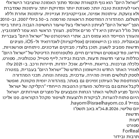
"ישראל היום" הוא גוף תקשורת שנוסד מתוך האמונה שהציבור הישראלי
ראוי לעיתונות טובה יותר, מאוזנת יותר ומדויקת יותר. עיתונות שמדברת
ולא צועקת. עיתונות אמינה, אובייקטיבית ועניינית. עיתונות אחרת וללא
תשלום. המהדורה המודפסת הראשונה פורסמה ב-30 ביולי 2007, וב-2010
הפך "ישראל היום" לעיתון הישראלי בעל שיעור החשיפה הגבוה ביותר בימי
חול. מו"ל העיתון היא ד"ר מרים אדלסון. העורך הראשי הוא עמר לחמנוביץ,
והעורך המייסד הוא עמוס רגב. אתרי האינטרנט של "ישראל היום" בעברית
ובאנגלית, כמו כן היישומונים (אפליקציות) לאנדרואיד ול-iOS, מציגים
חדשות מסביב לשעון, תוכן בלעדי, מבזקים ועדכונים, ניתוחים ופרשנויות,
וידיאו, פודקאסטים ושידורים חיים. פלטפורמות הדיגיטל של "ישראל היום"
כוללות ערוצי חדשות ודעות, תרבות ובידור, לייף סטייל, טכנולוגיה, ספורט,
כלכלה וצרכנות, בריאות, חיילים, אוכל, יהדות, תיירות ורכב. ב-2021 עלו
לאוויר האתר החדש והיישומון החדש של "ישראל היום" בעברית, במטרה
לספק לגולשים חוויה מהירה, עדכנית, בטוחה ונוחה. תכני המהדורה
המודפסת של העיתון זמינים גם באתר, במהדורה יומית מקוונת, ואפשר
לקבל אותם גם בניוזלטר. מועדון ההטבות הייחודי "הקליקה של ישראל
היום" מציע לגולשי האתר הנחות ומבצעים על מוצרים ושירותים. ישראל
היום פתוח להערות, לביקורת ולהצעות לשיפור מקהל הקוראים. פנו אלינו
במייל hayom@israelhayom.co.il.
יום שלישי, 4.8.2026
כ"א באב תשפ"ו
חדשות
דעות
ספורט
ForReal
תרבות ובידור