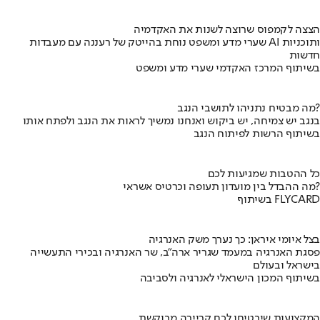
הצצה לקמפוס שרוצה לשנות את האקדמיה
שערי מדע ומשפט נוחת בהייטק של רעננה עם מעבדות AI ותוכניות
חדשות
בשיתוף המרכז האקדמי שערי מדע ומשפט
מה מבטיח נתניהו לתושבי הנגב?
בנגב יש צמיחה, יש ביקוש ואנחנו נמשיך לראות את הנגב ולפתח אותו
בשיתוף הרשות לפיתוח הנגב
כל ההטבות שמגיעות לכם
מה ההבדל בין מועדון תעופה וכרטיס אשראי?
בשיתוף FLYCARD
בצל איומי איראן: כך נערך משק האנרגיה
פסגת האנרגיה במעמד שגריר ארה"ב, שר האנרגיה ובכירי התעשייה
בישראל ובעולם
בשיתוף המכון הישראלי לאנרגיה ולסביבה
המקצועות שיבטיחו לכם קריירה מבוקשת