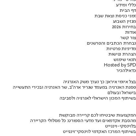
כללי ומידע
דף הבית
זמני כניסת וצאת שבת
מגזין השבוע
בחירות 2026
אודות
צור קשר
נבחרת הכתבים והפרשנים
מדיניות פרטיות
הצהרת נגישות
תנאי שימוש
Hosted by SPD
כדאי
להכיר
בצל איומי איראן: כך נערך משק האנרגיה
פסגת האנרגיה במעמד שגריר ארה"ב, שר האנרגיה ובכירי התעשייה
בישראל ובעולם
בשיתוף המכון הישראלי לאנרגיה ולסביבה
המקצועות שיבטיחו לכם קריירה מבוקשת
מהסבת אקדמאים ועד מדעי הספורט: כל מסלולי הקריירה
בלוינסקי-וינגייט
בשיתוף המרכז האקדמי לוינסקי־וינגייט