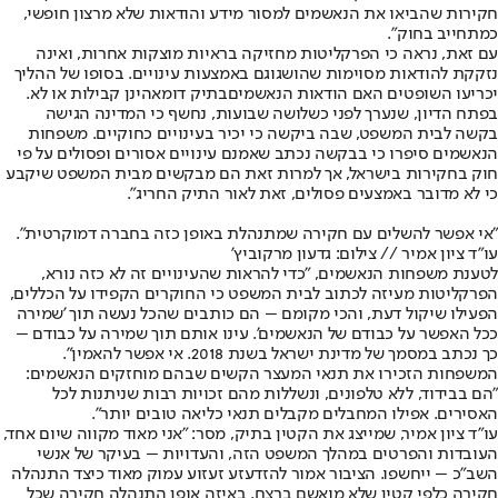
חקירות שהביאו את הנאשמים למסור מידע והודאות שלא מרצון חופשי,
כמתחייב בחוק".
עם זאת, נראה כי הפרקליטות מחזיקה בראיות מוצקות אחרות, ואינה
נזקקת להודאות מסוימות שהושגו
גם באמצעות עינויים
. בסופו של ההליך
יכריעו השופטים האם הודאות הנאשמים
בתיק דומא
הינן קבילות או לא.
בפתח הדיון, שנערך לפני כשלושה שבועות, נחשף כי המדינה הגישה
בקשה לבית המשפט, שבה ביקשה כי יכיר בעינויים כחוקיים. משפחות
הנאשמים סיפרו כי בבקשה נכתב שאמנם עינויים אסורים ופסולים על פי
חוק בחקירות בישראל, אך למרות זאת הם מבקשים מבית המשפט שיקבע
כי לא מדובר באמצעים פסולים, זאת לאור התיק החריג".
"אי אפשר להשלים עם חקירה שמתנהלת באופן כזה בחברה דמוקרטית".
עו"ד ציון אמיר // צילום: גדעון מרקוביץ'
לטענת משפחות הנאשמים, "כדי להראות שהעינויים זה לא כזה נורא,
הפרקליטות מעיזה לכתוב לבית המשפט כי החוקרים הקפידו על הכללים,
הפעילו שיקול דעת, והכי מקומם – הם כותבים שהכל נעשה תוך 'שמירה
ככל האפשר על כבודם של הנאשמים'. עינו אותם תוך שמירה על כבודם –
כך נכתב במסמך של מדינת ישראל בשנת 2018. אי אפשר להאמין".
המשפחות הזכירו את תנאי המעצר הקשים שבהם מוחזקים הנאשמים:
"הם בבידוד, ללא טלפונים, ונשללות מהם זכויות רבות שניתנות לכל
האסירים. אפילו המחבלים מקבלים תנאי כליאה טובים יותר".
עו"ד ציון אמיר, שמייצג את הקטין בתיק, מסר: "אני מאוד מקווה שיום אחד,
העובדות והפרטים במהלך המשפט הזה, והעדויות – בעיקר של אנשי
השב"כ – ייחשפו. הציבור אמור להזדעזע זעזוע עמוק מאוד כיצד התנהלה
חקירה כלפי קטין שלא מואשם ברצח. באיזה אופן התנהלה חקירה שכל