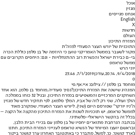
אוכל
מגזין
אנחנו מגייסים
English
X
חדשות
העולם
המזרח התיכון
התוכנית של יורש העצר הסעודי למזה"ת
מקור לשעבר בממשל האמריקני טוען כי היוזמה של בן סלמן כוללת הכרה
בי-ם כבירת ישראל והכשרת רוב ההתנחלויות • וגם: היחסים הקרובים עם
ממשל טראמפ
יוני הרש
9/4/2018, 20:14
,עודכן
7/1/2019, 23:46
0
מוחמד בן סלמן // צילום: איי.אף.פי
המנהיג שישנה את המזרח התיכון?
נסיך סעודיה,
מוחמד בן סלמן
, הוא אחד
השחקנים המרכזיים והמשפיעים במזרח התיכון, ובגיל 32 כוחו בממלכה
הולך ועולה, שני רק לזה של אביו, המלך סלמאן. לפי תחקיר חדש של מגזין
ה"ניו יורקר" שפורסם היום (שני), ליורש העצר הסעודי, שמקורב מאוד
לממשל טראמפ, יש תוכניות לשנות את המזרח התיכון מהקצה אל הקצה –
בכלל זה בהקשר הישראלי-פלשתיני.
בכתבה הנרחבת מתוארים יחסיו של בן סלמן עם בכירי הבית הלבן,
ובראשם יועצו המיוחד של הנשיא טראמפ לענייני המזרח התיכון, חתנו
ג'ארד קושנר. כך, למשל, מתברר כי באוקטובר האחרון ערך קושנר ביקור