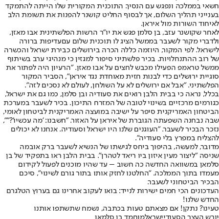
חשאי בממלכה ונפגש עם הנסיך. התוכנית המקורית שלו הייתה להתמקד
בענייני תהליך השלום, אך לבסוף החליט קושנר להפנות את תשומת הלב
לאיחוד השורות מול איראן.
לאחר שקושנר עזב, בן סלמן פגש את יו"ר הרשות הפלשתינית אבו מאזן,
ולדברי מקור לשעבר בממשל הציג לו תוכנית שלום עם
עדיפות ברורה
לישראל
. לפי המקור, היוזמה כללה הכרה בירושלים כבירת ישראל והכשרה
של רוב ההתנחלויות. בכיר פלשתיני סיפור למגזין כי מנהיגי ערב בשיתוף
ממשל טראמפ הפעילו מכבש לחצים על אבו מאזן. "הרעיון היה לפתור את
סוגיית ירושלים כדי לבנות חזית מאוחדת נגד איראן", הסביר המקור
הפלשתיני. "אבל אם ירושלים לא על השולחן, לעולם לא נסכים לזה".
בכלל, נראה כי בבית הלבן רואים את סעודיה ובן סלמן, כמו גם את ישראל,
כגורמים מרכזיים בשינוי לטובה של המזרח התיכון. בכיר לשעבר במערכת
הביטחון האמריקנית סיפר על ישיבה במועצה האמריקנית לביטחון לאומי,
שבה נבחנה השפעתה הגוברת של איראן על האזור. "חשבנו: 'מה עכשיו'?"",
נזכר הבכיר לשעבר. "העוגנים שלנו היו ישראל וסעודיה. אנחנו לא יכולים
להצליח במפרץ בלי סעודיה".
מדובר, למעשה, בהיפוך ביחס לגישתו של הנשיא לשעבר ברק אובמה
שניסה "ליצור מעין איזון ביו ריאד לטהרן". בבית הלבן ראו בתפקיד של בן
סלמאן במשוואה החדשה כה חשוב – עד שהיו מוכנים לפעול לקידום
מעמדו בתוך הממלכה. "החלטנו לחזק אותו בתור גורם לשינוי", סיכם
הבכיר הביטחוני לשעבר.
העדכונים הכי חמים ישירות לנייד: בואו לעקוב אחרינו גם בערוץ הטלגרם
החדש שלנו
!
טעינו? נתקן! אם מצאתם טעות בכתבה, נשמח שתשתפו אותנו
יורש העצר הסעודי
ישראל
מוחמד בן סלמאן