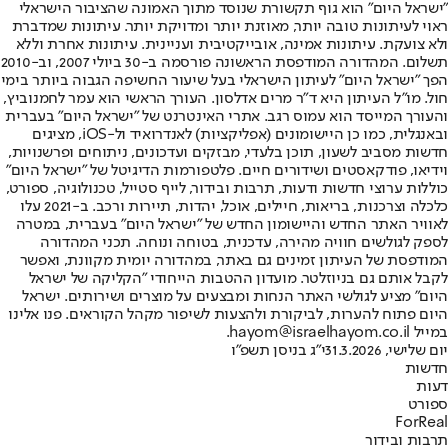
"ישראל היום" הוא גוף תקשורת שנוסד מתוך האמונה שהציבור הישראלי
ראוי לעיתונות טובה יותר, מאוזנת יותר ומדויקת יותר. עיתונות שמדברת
ולא צועקת. עיתונות אמינה, אובייקטיבית ועניינית. עיתונות אחרת וללא
תשלום. המהדורה המודפסת הראשונה פורסמה ב-30 ביולי 2007, וב-2010
הפך "ישראל היום" לעיתון הישראלי בעל שיעור החשיפה הגבוה ביותר בימי
חול. מו"ל העיתון היא ד"ר מרים אדלסון. העורך הראשי הוא עמר לחמנוביץ,
והעורך המייסד הוא עמוס רגב. אתרי האינטרנט של "ישראל היום" בעברית
ובאנגלית, כמו כן היישומונים (אפליקציות) לאנדרואיד ול-iOS, מציגים
חדשות מסביב לשעון, תוכן בלעדי, מבזקים ועדכונים, ניתוחים ופרשנויות,
וידיאו, פודקאסטים ושידורים חיים. פלטפורמות הדיגיטל של "ישראל היום"
כוללות ערוצי חדשות ודעות, תרבות ובידור, לייף סטייל, טכנולוגיה, ספורט,
כלכלה וצרכנות, בריאות, חיילים, אוכל, יהדות, תיירות ורכב. ב-2021 עלו
לאוויר האתר החדש והיישומון החדש של "ישראל היום" בעברית, במטרה
לספק לגולשים חוויה מהירה, עדכנית, בטוחה ונוחה. תכני המהדורה
המודפסת של העיתון זמינים גם באתר, במהדורה יומית מקוונת, ואפשר
לקבל אותם גם בניוזלטר. מועדון ההטבות הייחודי "הקליקה של ישראל
היום" מציע לגולשי האתר הנחות ומבצעים על מוצרים ושירותים. ישראל
היום פתוח להערות, לביקורת ולהצעות לשיפור מקהל הקוראים. פנו אלינו
במייל hayom@israelhayom.co.il.
יום שלישי, 31.3.2026
י"ג בניסן תשפ"ו
חדשות
דעות
ספורט
ForReal
תרבות ובידור