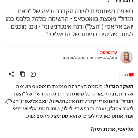
רשימת משתתפים לעונה הקרבה ובאה של "האח
הגדול" מופצת בוואטסאפ • הרשימה כוללת סלבס כמו
יואב אליאסי ("הצל") ודנה אינטרנשיונל • וגם: מוכנים
לעונה פוליטית במיוחד של הריאליטי?
ערן סויסה
8/4/2018, 07:39
,
עודכן
8/4/2018, 11:04
51
השקר הגדול: 
ביממה האחרונה מופצת בווטסאפ רשימה 
שקרית, ובה לכאורה כל משתתפי העונה החדשה של "האח 
הגדול" בהם נסרין קדרי, דנה אינטרנשיונל, יואב אליאסי ("הצל"), 
ליאור אסולין, יערה בנבנישתי, לי לוי, טוטו תמוז, אלישע בנאי 
ועוד. אנחנו כאן כדי לעדכן שהיא מנותקת מהמציאות.
אליאסי, ארזת תיק?