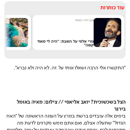
עוד כותרות
אביב דרורי
|
18:43
מערכת
גורי אלפי על השבת: "היה לי מאוד
קשה"
שלא
"התקשרו אלי הרבה ושאלו אותי על  זה. לא היה ולא נברא".
הצל בשכשוכית? יואב אליאסי // צילום: מאיה באומל
בירגר
בימים אלה עובדים ברשת במרץ על העונה הראשונה של "האח 
הגדול" שתעלה אצלם, ואם אתם ממש סקרנים לדעת מה 
מתכננים לכם, אנחנו נעדכן שבהפקה עובדים על עונה פוליטית 