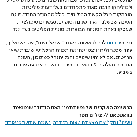
ולכן ליהקו הרבה מאוד מתמודדים בעלי דעות פוליטיות 
מובהקות מכל הקשת הפוליטית, כולל מהמגזר החרדי. זו גם 
הסיבה שבשלבי האודישנים הסופיים, נעשו גם סימולציות 
שעסקו באחת הסוגיות הבוערות, סוגיית הפליטים בעד ונגד.
כפי ש
דיווחנו
 לכם לראשונה באתר "ישראל היום", אסי ישראלוף, 
עפר שכטר ולירון ויצמן ינחו את תכנית הריאליטי שוברת שיאי 
הרייטינג. אם לא יהיו שינויים והכל יתנהל כמתוכנן, העונה 
החדשה תעלה ב-5 במאי, יום שבת, ותשודר ארבעה ערבים 
בשבוע.
הרשימה השקרית של משתתפי "האח הגדול" שמופצת
בוואטסאפ // צילום מסך
טעינו? נתקן! אם מצאתם טעות בכתבה, נשמח שתשתפו אותנו