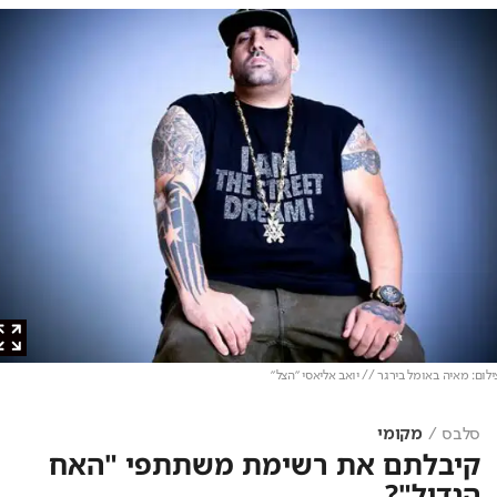
ם: מאיה באומל בירגר // יואב אליאסי "הצל"
סלבס
מקומי
קיבלתם את רשימת משתתפי "האח
הגדול"?