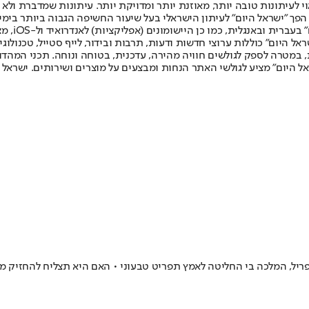
לעיתונות טובה יותר, מאוזנת יותר ומדויקת יותר. עיתונות שמדברת ולא צ
שלום. המהדורה המודפסת הראשונה פורסמה ב-30 ביולי 2007, וב-2010 הפך "ישראל היום" לעיתון הישראלי בעל שי
לחמנוביץ,
ל היום" כוללות ערוצי חדשות ודעות, תרבות ובידור, לייף סטייל, טכנולוגיה
ברית, במטרה לספק לגולשים חוויה מהירה, עדכנית, בטוחה ונוחה. תכני המה
ל היום" מציע לגולשי האתר הנחות ומבצעים על מוצרים ושירותים. ישראל 
טה לאמץ תפריט טבעוני • האם היא תצליח להחזיק מעמד 44 יום בלי לאכול שום דבר מן