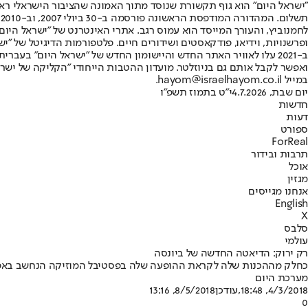
"ישראל היום" הוא גוף תקשורת שנוסד מתוך האמונה שהציבור הישראלי ראוי 
ת
ופרשנויות, וידיאו, פודקאסטים ושידורים חיים. פלטפורמות הדיגיטל של "ישרא
ב-2021 עלו לאוויר האתר החדש והיישומון החדש של "ישראל היום" בע
ואפשר לקבל אותם גם בניוזלטר. מועדון ההטבות הייחודי "הקליקה של ישרא
במייל hayom@israelhayom.co.il.
יום שבת, 4.7.2026
י"ט בתמוז תשפ"ו
חדשות
דעות
ספורט
ForReal
תרבות ובידור
אוכל
מגזין
אנחנו מגייסים
English
X
סלבס
עולמי
רק ירוק: הדיאטה החדשה של ביונסה
כחלק מההכנות שלה לקראת ההופעה שלה בפסטיבל המוזיקה הנחשב באפריל, המלכה בי החלי
מערכת היום
4/3/2018, 18:48
,עודכן
8/5/2018, 13:16
0