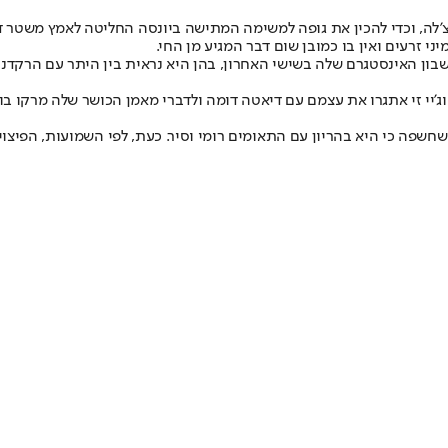
פעם הראשונה שביונסה מחליטה לאמץ תפריט צמחוני. ב-2013 היא וג'יי זי אתגרו את עצמם עם דיאטה דומה ול
פה כי היא בהריון עם התאומים רומי וסיר. כעת, לפי השמועות, הפיצוי 