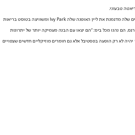
הדיווה בת ה-36 הכריזה על האתגר התזונתי בסדרת תמונות שהעלתה לחשבון האינסטגרם שלה בשישי האחרון, בהן היא נראית בין היתר עם הרקדנים שלה מדגמנת את ליין האופנה שלה Ivy Park ומשוויצה בטוסט בריאות
דברי מאמן הכושר שלה מרקו בורגס, הם נהנו מכל ביס: "הם יצאו עם הבנה מעמיקה יותר של יתרונות
יהיה לא רק הופעה בפסטיבל אלא גם חומרים מוזיקליים חדשים שצפויים