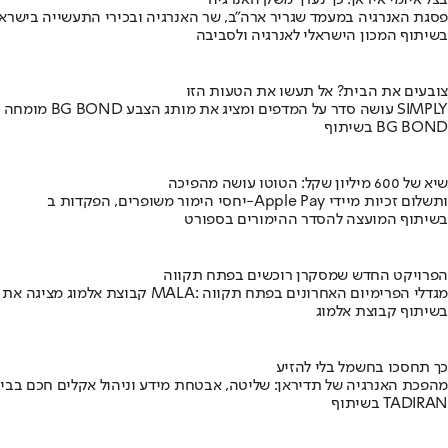
בצל איומי איראן: כך נערך משק האנרגיה
פסגת האנרגיה במעמד שגריר ארה"ב, שר האנרגיה ובכירי התעשייה בישראל
בשיתוף המכון הישראלי לאנרגיה ולסביבה
צובעים את הבית? אל תעשו את הטעות הזו
מומחה BG BOND עושה סדר על המדפים ומציג את מותג הצבע SIMPLY
בשיתוף BG BOND
שיא של 600 מיליון שקל: הטוטו עושה מהפיכה
יחסי הימור משופרים, הפקדות ב-Apple Pay ותשלום זכיות מיידי
בשיתוף המועצה להסדר ההימורים בספורט
הפרויקט החדש שמסקרן רוכשים בפתח תקווה
קבוצת אלמוג מציגה את פרויקט MALA: מגדלי הפרימיום האחרונים בפתח תקווה
בשיתוף קבוצת אלמוג
כך תחסכו בחשמל בלי להזיע
מהפכת האנרגיה של תדיראן: שליטה, אבטחת מידע וניהול אקלים חכם בבי
בשיתוף TADIRAN