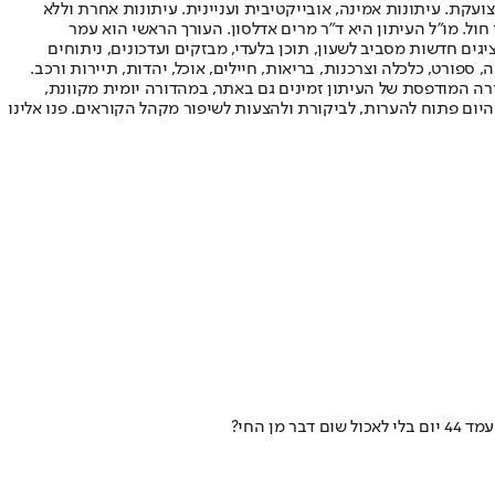
ועקת. עיתונות אמינה, אובייקטיבית ועניינית. עיתונות אחרת וללא
עור החשיפה הגבוה ביותר בימי חול. מו"ל העיתון היא ד"ר מרים אדלסון. העורך הראשי הוא עמר
 והעורך המייסד הוא עמוס רגב. אתרי האינטרנט של "ישראל היום" בעברית ובאנגלית, כמו כן היישומונים (אפליקציות) לאנדרואיד ול-iOS, מציגים חדשות מסביב לשעון, תוכן בלעדי, מבזקים ועדכונים, ניתוחים
, ספורט, כלכלה וצרכנות, בריאות, חיילים, אוכל, יהדות, תיירות ורכב.
דורה המודפסת של העיתון זמינים גם באתר, במהדורה יומית מקוונת,
היום פתוח להערות, לביקורת ולהצעות לשיפור מקהל הקוראים. פנו אלינו
 החי?