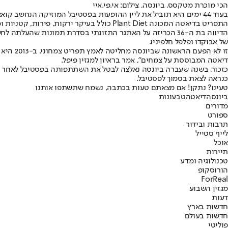
הכי מוכרת מטקסס. ביונסה, צילום: אי.פי.איי
בעוד 44 ימים היא תוביל את ליין ההופעות בפסטיבל המוזיקה הנחשב קואצ'לה, וכדי להכין את גופה למשימה המתישה ביונסה החליטה לאמץ משטר דיאטה טבעוני.
התפריט בדיאטה המכונה Plant Diet כולל בעיקר ירקות, פירות, קטניות ומיני זרעים ואין בו כמובן שום דבר המגיע מן החי.
של אבוקדו ופלפל חלפיניו.
זו לא ה
דיאטה המבוססת על צמחים", אמר בראיון למגזין פיפל.
כזכור, בשנה שעברה ביונסה נאלצה לבטל את השתתפותה בפסטיבל לאחר שחש
כנראה לצאת בסמוך לפסטיבל.
טעינו? נתקן! אם מצאתם טעות בכתבה, נשמח שתשתפו אותנו
ביונסה
דיאטה
טבעונות
מדורים
ספורט
תרבות ובידור
לייף סטייל
אוכל
תיירות
טכנולוגיה ומדע
הורוסקופ
ForReal
מגזין השבוע
דעות
חדשות בארץ
חדשות בעולם
פוליטי