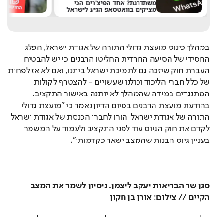
משתדרגת? אחד הפיצ'רים הכי
מציקים בוואטסאפ הגיע לישראל
את 
במהלך כינוס מועצת גדולי התורה של אגודת ישראל, הפלג 
החסידי של הסיעה החרדית החליטו הרבנים כי יש להבטיח 
העברת חוק שיזכה גם לתמיכת ישראל ביתנו, ואם לא אז לפחות 
של כלל חברי הליכוד וכולנו שעשויים - להצטרף לקולות 
המתנגדים במידה שהמהלך לא יותנה באישור התקציב. 
בהודעת מועצת הרבנים בסיום הדיון נאמר כי "מועצת גדולי 
התורה של אגודת ישראל  הורו לחברי הכנסת של אגודת ישראל 
לקדם את חוק הגיוס עוד לפני התקציב ולעמוד על המשמר 
בעניין גיוס הבנות שהמצב ישאר כקדמותו".
סגן שר הבריאות יעקב ליצמן. ניסיון לשמר את המצב 
הקיים // צילום: אורן בן חקון