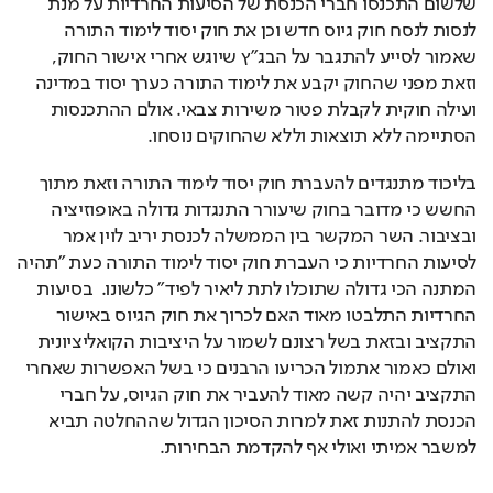
שלשום התכנסו חברי הכנסת של הסיעות החרדיות על מנת 
לנסות לנסח חוק גיוס חדש וכן את חוק יסוד לימוד התורה 
שאמור לסייע להתגבר על הבג"ץ שיוגש אחרי אישור החוק, 
וזאת מפני שהחוק יקבע את לימוד התורה כערך יסוד במדינה 
ועילה חוקית לקבלת פטור משירות צבאי. אולם ההתכנסות 
הסתיימה ללא תוצאות וללא שהחוקים נוסחו. 
בליכוד מתנגדים להעברת חוק יסוד לימוד התורה וזאת מתוך 
החשש כי מדובר בחוק שיעורר התנגדות גדולה באופוזיציה 
ובציבור. השר המקשר בין הממשלה לכנסת יריב לוין אמר 
לסיעות החרדיות כי העברת חוק יסוד לימוד התורה כעת "תהיה 
המתנה הכי גדולה שתוכלו לתת ליאיר לפיד" כלשונו.  בסיעות 
החרדיות התלבטו מאוד האם לכרוך את חוק הגיוס באישור 
התקציב ובזאת בשל רצונם לשמור על היציבות הקואליציונית 
ואולם כאמור אתמול הכריעו הרבנים כי בשל האפשרות שאחרי 
התקציב יהיה קשה מאוד להעביר את חוק הגיוס, על חברי 
הכנסת להתנות זאת למרות הסיכון הגדול שההחלטה תביא 
למשבר אמיתי ואולי אף להקדמת הבחירות.