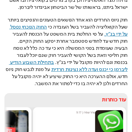
גדולה מצד האופוזיציה וכן בקרב גורמים בקואליציה ובראשם 
ישראל ביתנו, בראשותו של שר הביטחון אביגדור ליברמן.
חוק גיוס החרדים הוא אחד הנושאים הטעונים והנפיצים ביותר 
שעל הקואליציה להעביר בשל העובדה כי 
החוק הנוכחי נפסל 
על ידי בג"ץ.
 על פי החלטת בית המשפט על הכנסת להעביר 
חוק חדש עד לחודש ספטמבר אחרת יפקע החוק הקיים. 
הבעיה שעומדת בפני הממשלה היא כי עד כה כלל לא נוסח 
חוק חליפי וזאת בשל הקושי להעביר חוק שגם יוכל לעבור 
בכנסת וגם להיות מקובל על ידי בג"ץ. 
בתחילת השבוע הודיע 
ליברמן כי יכנס ועדה ללא נציגות חרדית
 על מנת לגבש חוק גיוס 
חדש, אולם ההערכה היא כי החוק שיציע לא יהיה מקובל על 
החרדים ולכן לא יהיה בו כדי לפתור את המשבר.
עוד כותרות
שחר שפירו
|
9:17
מערכ