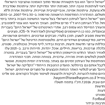
"ישראל היום" הוא גוף תקשורת שנוסד מתוך האמונה שהציבור הישראלי
ראוי לעיתונות טובה יותר, מאוזנת יותר ומדויקת יותר. עיתונות שמדברת
ולא צועקת. עיתונות אמינה, אובייקטיבית ועניינית. עיתונות אחרת וללא
תשלום. המהדורה המודפסת הראשונה פורסמה ב-30 ביולי 2007, וב-2010
הפך "ישראל היום" לעיתון הישראלי בעל שיעור החשיפה הגבוה ביותר בימי
חול. מו"ל העיתון היא ד"ר מרים אדלסון. העורך הראשי הוא עמר לחמנוביץ,
והעורך המייסד הוא עמוס רגב. אתרי האינטרנט של "ישראל היום" בעברית
ובאנגלית, כמו כן היישומונים (אפליקציות) לאנדרואיד ול-iOS, מציגים
חדשות מסביב לשעון, תוכן בלעדי, מבזקים ועדכונים, ניתוחים ופרשנויות,
וידיאו, פודקאסטים ושידורים חיים. פלטפורמות הדיגיטל של "ישראל היום"
כוללות ערוצי חדשות ודעות, תרבות ובידור, לייף סטייל, טכנולוגיה, ספורט,
כלכלה וצרכנות, בריאות, חיילים, אוכל, יהדות, תיירות ורכב. ב-2021 עלו
לאוויר האתר החדש והיישומון החדש של "ישראל היום" בעברית, במטרה
לספק לגולשים חוויה מהירה, עדכנית, בטוחה ונוחה. תכני המהדורה
המודפסת של העיתון זמינים גם באתר, במהדורה יומית מקוונת, ואפשר
לקבל אותם גם בניוזלטר. מועדון ההטבות הייחודי "הקליקה של ישראל
היום" מציע לגולשי האתר הנחות ומבצעים על מוצרים ושירותים. ישראל
היום פתוח להערות, לביקורת ולהצעות לשיפור מקהל הקוראים. פנו אלינו
במייל hayom@israelhayom.co.il.
יום שבת, 11.7.2026
כ"ו בתמוז תשפ"ו
חדשות
דעות
ספורט
ForReal
תרבות ובידור