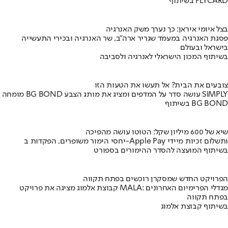
בשיתוף FLYCARD
בצל איומי איראן: כך נערך משק האנרגיה
פסגת האנרגיה במעמד שגריר ארה"ב, שר האנרגיה ובכירי התעשייה
בישראל ובעולם
בשיתוף המכון הישראלי לאנרגיה ולסביבה
צובעים את הבית? אל תעשו את הטעות הזו
מומחה BG BOND עושה סדר על המדפים ומציג את מותג הצבע SIMPLY
בשיתוף BG BOND
שיא של 600 מיליון שקל: הטוטו עושה מהפיכה
יחסי הימור משופרים, הפקדות ב-Apple Pay ותשלום זכיות מיידי
בשיתוף המועצה להסדר ההימורים בספורט
הפרויקט החדש שמסקרן רוכשים בפתח תקווה
קבוצת אלמוג מציגה את פרויקט MALA: מגדלי הפרימיום האחרונים
בפתח תקווה
בשיתוף קבוצת אלמוג