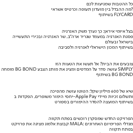
כל ההטבות שמגיעות לכם
מה ההבדל בין מועדון תעופה וכרטיס אשראי?
בשיתוף FLYCARD
בצל איומי איראן: כך נערך משק האנרגיה
פסגת האנרגיה במעמד שגריר ארה"ב, שר האנרגיה ובכירי התעשייה
בישראל ובעולם
בשיתוף המכון הישראלי לאנרגיה ולסביבה
צובעים את הבית? אל תעשו את הטעות הזו
מומחה BG BOND עושה סדר על המדפים ומציג את מותג הצבע SIMPLY
בשיתוף BG BOND
שיא של 600 מיליון שקל: הטוטו עושה מהפיכה
יחסי הימור משופרים, הפקדות ב-Apple Pay ותשלום זכיות מיידי
בשיתוף המועצה להסדר ההימורים בספורט
הפרויקט החדש שמסקרן רוכשים בפתח תקווה
קבוצת אלמוג מציגה את פרויקט MALA: מגדלי הפרימיום האחרונים
בפתח תקווה