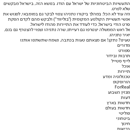
התעשיות הביטחוניות של ישראל עם הודו. בנושא הזה, בישראל מבקשים
שלא לפרט.
וזה עוד לא הכל: במהלך ביקורו נתניהו צפוי לבקר גם במומבאי, לפגוש את
אנשי תעשיית הקולנוע המקומית ("בוליווד") ולבקש מהם לקדם הפקת
סרט הודי בישראל, כדי לעודד את התיירות מהודו לישראל.
אל ראש הממשלה יצטרפו גם רעייתו, שרה נתניהו וצפוי להצטרף גם בנם,
יאיר נתניהו.
טעינו? נתקן! אם מצאתם טעות בכתבה, נשמח שתשתפו אותנו
מדורים
ספורט
תרבות ובידור
לייף סטייל
אוכל
תיירות
טכנולוגיה ומדע
הורוסקופ
ForReal
מגזין השבוע
דעות
חדשות בארץ
חדשות בעולם
פוליטי
ביטחוני
חינוך
בריאות