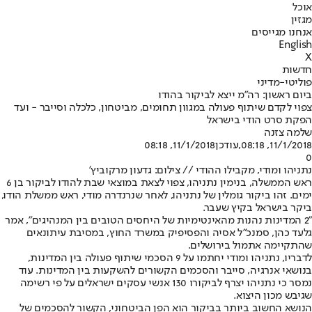
אוכל
מגזין
אנחנו מגייסים
English
X
חדשות
פוליטי-מדיני
ביום ראשון: רה"מ ייצא לביקור בהודו
צפוי לקדם שיתוף פעולה במגוון תחומים, מביטחון, כלכלה וסייבר - ועד
הפקת סרט הודי בישראל
שלמה צזנה
11/1/2018, 08:18
,עודכן
11/1/2018, 08:18
0
נתניהו ומודי, מקבילו ההודי // צילום: גדעון מרקוביץ'
ראש הממשלה, בנימין נתניהו, צפוי לצאת במוצאי שבת להודו לביקור בן 6
ימים. זהו ביקור גומלין של נתניהו, לאחר שנרנדרה מודי, ראש ממשלת הודו,
ביקר בישראל בקיץ שעבר.
"2 המדינות נהנות מהאינטימיות של היחסים הטובים בין המנהיגים", אמר
גלעד כהן, סמנכ"ל אסיה והפסיפיק במשרד החוץ, במסיבת עיתונאים
שהתקיימה אתמול בירושלים.
לדבריו, נתניהו ומודי יחתמו על 9 הסכמי שיתוף פעולה בין המדינות,
בנושאי אנרגיה, סייבר והסכמים הקשורים להשקעות בין המדינות. עוד
נמסר כי נתניהו יצרף לביקורו 130 אנשי עסקים ישראלים על פי רשימה
שגיבש מכון היצוא.
הנושא החשוב ביותר בביקור הוא הפן הביטחוני, הקשור להסכמים של