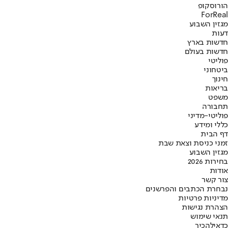
הורוסקופ
ForReal
מגזין השבוע
דעות
חדשות בארץ
חדשות בעולם
פוליטי
ביטחוני
חינוך
בריאות
משפט
תחבורה
פוליטי-מדיני
כללי ומידע
דף הבית
זמני כניסת וצאת שבת
מגזין השבוע
בחירות 2026
אודות
צור קשר
נבחרת הכתבים והפרשנים
מדיניות פרטיות
הצהרת נגישות
תנאי שימוש
כדאי
להכיר