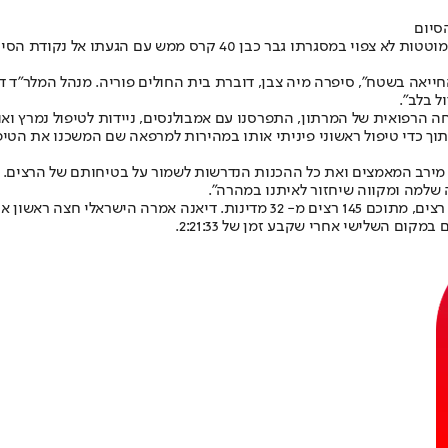
סיום
חגיגת מרתון טבריה, שיצא הבוקר (ראשון) לדרך, נפגמה בעקבות אירוע הת
ן טבריה, התמוטט ועבר החייאה בשטח", סיפרה מיה צבן, דוברת בית החולים פוריה. מנ
ל בלב".
רפואית של המרתון, התפרסנו עם אמבולנסים, ניידות לטיפול נמרץ ואופנ
ותוך כדי טיפול ראשוני פיניתי אותו במהירות למרפאה שם המשכנו את הטי
ת מירב המאמצים ואת כל ההכנות הנדרשות לשמור על בטיחותם של הרצים. 
 שלמה ומקווה שיחזור לאיתנו במהרה".