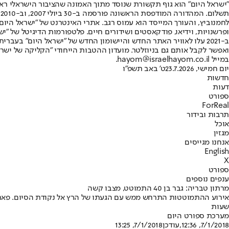
"ישראל היום" הוא גוף תקשורת שנוסד מתוך האמונה שהציבור הישראלי ראוי 
ת
ופרשנויות, וידיאו, פודקאסטים ושידורים חיים. פלטפורמות הדיגיטל של "ישרא
ב-2021 עלו לאוויר האתר החדש והיישומון החדש של "ישראל היום" בע
ואפשר לקבל אותם גם בניוזלטר. מועדון ההטבות הייחודי "הקליקה של ישרא
במייל hayom@israelhayom.co.il.
יום חמישי, 23.7.2026
ט' באב תשפ"ו
חדשות
דעות
ספורט
ForReal
תרבות ובידור
אוכל
מגזין
אנחנו מגייסים
English
X
ספורט
ענפים נוספים
מרתון טבריה: גבר בן 40 התמוטט, מצבו קשה
שעות
מערכת ספורט היום
7/1/2018, 12:36
,עודכן
7/1/2018, 13:25