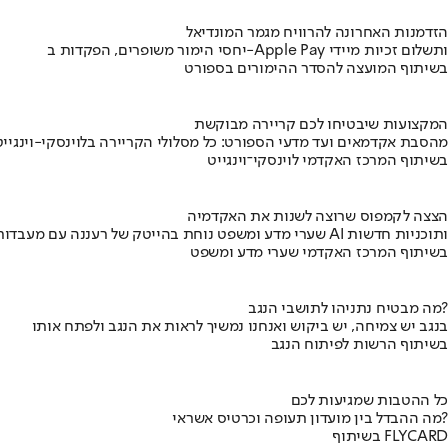
הזדמנות האחרונה להרוויח מגמר המונדיאל
יחסי הימור משופרים, הפקדות ב-Apple Pay ותשלום זכיות מיידי
בשיתוף המועצה להסדר ההימורים בספורט
המקצועות שיבטיחו לכם קריירה מבוקשת
מהסבת אקדמאים ועד מדעי הספורט: כל מסלולי הקריירה בלוינסקי-וינגייט
בשיתוף המרכז האקדמי לוינסקי־וינגייט
הצצה לקמפוס שרוצה לשנות את האקדמיה
שערי מדע ומשפט נוחת בהייטק של רעננה עם מעבדות AI ותוכניות חדשות
בשיתוף המרכז האקדמי שערי מדע ומשפט
מה מבטיח נתניהו לתושבי הנגב?
בנגב יש צמיחה, יש ביקוש ואנחנו נמשיך לראות את הנגב ולפתח אותו
בשיתוף הרשות לפיתוח הנגב
כל ההטבות שמגיעות לכם
מה ההבדל בין מועדון תעופה וכרטיס אשראי?
בשיתוף FLYCARD