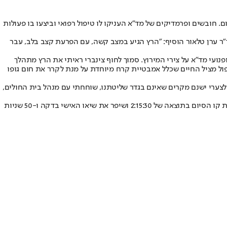
מוטטות לא צפוי במסגרתו גבר כבן 40 קרס ממש עם הגעתו אל נקודת הסיום. חובשים ופרמדיקים של מד"א העניקו לו טיפול רפואי וביצעו בו פעולות
הל המלר״ד ד״ר ערן טלאור הוסיף: "הרץ הגיע במצב קשה, עם הפרעת קצב בלב, עבר
ועי מד"א על צירי המירוץ. סמוך לחוף צינברי ראיתי את הרץ מתהלך
פול מציל החיים שכלל אמבטיית קרח מיוחדת על מנת לקרר את חום גופו
לצערי ישנם מקרים שאינם בגדר שליטתנו, שוחחתי עם מנהל בית החולים,
במרתון עצמו, שנדחה מיום שישי עקב מזג האוויר הסוער, לקחו חלק 7,000 רצים, מתוכם 145 רצים מ- 32 מדינות. דיאנה אמרה הישראלי חצה ראשון את קו הסיום בתוצאה של 2:15:30 ושיפר את שיאו האישי בדקה ו-50 שניות