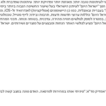
לעיתונות טובה יותר, מאוזנת יותר ומדויקת יותר. עיתונות שמדברת ולא צ
שלום. המהדורה המודפסת הראשונה פורסמה ב-30 ביולי 2007, וב-2010 הפך "ישראל היום" לעיתון הישראלי בעל שי
לחמנוביץ,
ל היום" כוללות ערוצי חדשות ודעות, תרבות ובידור, לייף סטייל, טכנולוגיה
ברית, במטרה לספק לגולשים חוויה מהירה, עדכנית, בטוחה ונוחה. תכני המה
ל היום" מציע לגולשי האתר הנחות ומבצעים על מוצרים ושירותים. ישראל 