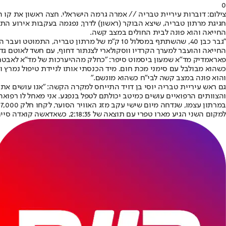
0
צילום: דוברות עיריית טבריה // אמרה גרמה הישראלי. חצה ראשון את קו ה
החייאה והוא פונה לבית החולים במצב קשה.
"גבר כבן 40, שהשתתף במסלול 10 ק״מ של מרתו
החייאה והועבר למערך הקרדיו ווסקולארי לצנתור דחוף, עם חשד לאוטם גדו
פאראמדיק מד"א שמעון ביסמוט סיפר: "כחלק מההיערכות של מד"א לאבטחה ה
כשהוא מבולבל עם סימני מכת חום. מיד הכנסתי אותו לניידת טיפול נמרץ 
והוא פונה במצב קשה לבי"ח כשהוא מונשם."
גם ראש עיריית טבריה יוסי בן דויד התייחס למקרה הקשה: "אנו עושים א
והצוותים הרפואיים עושים כמיטב יכולתם לטפל בנפגע. אני מאחל לו רפואה
למקום השני הגיע מארו טפרי עם תוצאה של 2:18:35, כשאדאשה קואדה סיים במקום השלישי אחרי שקבע זמן של 2:21:33.