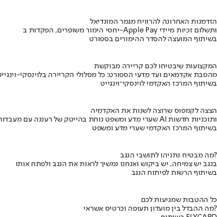
הזדמנות האחרונה להרוויח מגמר המונדיאל
יחסי הימור משופרים, הפקדות ב-Apple Pay ותשלום זכיות מיידי
בשיתוף המועצה להסדר ההימורים בספורט
המקצועות שיבטיחו לכם קריירה מבוקשת
מהסבת אקדמאים ועד מדעי הספורט: כל מסלולי הקריירה בלוינסקי-וינגייט
בשיתוף המרכז האקדמי לוינסקי־וינגייט
הצצה לקמפוס שרוצה לשנות את האקדמיה
שערי מדע ומשפט נוחת בהייטק של רעננה עם מעבדות AI ותוכניות חדשות
בשיתוף המרכז האקדמי שערי מדע ומשפט
מה מבטיח נתניהו לתושבי הנגב?
בנגב יש צמיחה, יש ביקוש ואנחנו נמשיך לראות את הנגב ולפתח אותו
בשיתוף הרשות לפיתוח הנגב
כל ההטבות שמגיעות לכם
מה ההבדל בין מועדון תעופה וכרטיס אשראי?