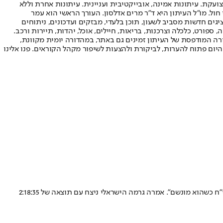
ועקת. עיתונות אמינה, אובייקטיבית ועניינית. עיתונות אחרת וללא
עור החשיפה הגבוה ביותר בימי חול. מו"ל העיתון היא ד"ר מרים אדלסון. העורך הראשי הוא עמר
 והעורך המייסד הוא עמוס רגב. אתרי האינטרנט של "ישראל היום" בעברית ובאנגלית, כמו כן היישומונים (אפליקציות) לאנדרואיד ול-iOS, מציגים חדשות מסביב לשעון, תוכן בלעדי, מבזקים ועדכונים, ניתוחים
, ספורט, כלכלה וצרכנות, בריאות, חיילים, אוכל, יהדות, תיירות ורכב.
דורה המודפסת של העיתון זמינים גם באתר, במהדורה יומית מקוונת,
היום פתוח להערות, לביקורת ולהצעות לשיפור מקהל הקוראים. פנו אלינו
אירוע ההתמוטטות התרחש ממש עם הגעתו של הרץ אל נקודת הסיום. פאראמדיק מד"א: "פיניתי אותו במהירות למרפאה, האדם פונה במצב קשה לבי"ח כשהוא מונשם". אמרה גרמה הישראלי ניצח עם תוצאה של 2:18:35