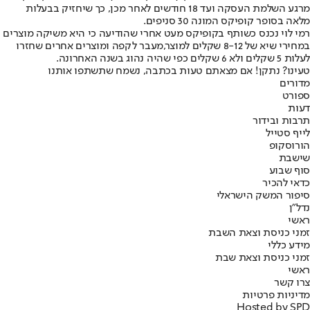
מרגע השלמת העסקה ועד 18 חודשים לאחר מכן, כך שיחזיק בבעלות
מלאה בסופר קופיקס המונה 30 סניפים.
רמי לוי נכנס כשותף בקופיקס מעט אחרי ש
הודיעה כי היא משיקה מוצרים
במחירי שיא של 8-12 שקלים למוצר,
מעבר לקפה ומוצרים אחרים שחזרו
לעלות 5 שקלים ולא 6 שקלים כפי שהיה נהוג בשנה האחרונה.
טעינו? נתקן! אם מצאתם טעות בכתבה, נשמח שתשתפו אותנו
מדורים
ספורט
דעות
תרבות ובידור
לייף סטייל
הורוסקופ
שישבת
סוף שבוע
כדאי להכיר
סיפור המשק הישראלי
נדל"ן
ראשי
זמני כניסת וצאת השבת
מידע כללי
זמני כניסת וצאת שבת
ראשי
צרו קשר
מדיניות פרטיות
Hosted by SPD