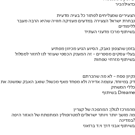
כדאי
להכיר
הצעירים שמצליחים לפתור כל בעיה מדעית
נבחרת ישראל הצעירה במדעים מעניקה חוויה שהיא הרבה מעבר
ללימודים
בשיתוף מרכז מדעני העתיד
בזמן שהצפון נאבק, הסיוע הגיע מכיוון מפתיע
בעלי עסקים מספרים - זה המענק הכספי שעוזר לנו לחזור למסלול
בשיתוף מזרחי טפחות
נקיון פסח - לא מה שהכרתם
דק במיוחד, עוצמה אדירה ולא מפחד מאף מכשול: שואב האבק שמשנה את
כללי המשחק
בשיתוף Dreame
מהמרכז לגולן: המהפכה של קצרין
מה מושך יותר ויותר ישראלים למטרופולין המתפתח של האזור היפה
במדינה?
בשיתוף אבני דרך וי.ד ברזאני