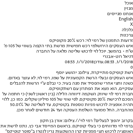
אוכל
מגזין
אנחנו מגייסים
English
X
כלכלה
צרכנות
זרועות התמנון של רמי לוי: רכש 20% מקופיקס
איש העסקים הירושלמי רכש חמישית מרשת בתי הקפה בשווי של 105 מ'
ש"ח • בהמשך, יוכל לוי לרכוש שליטה מלאה על החברה
דניאל רוט-אבנרי
1/1/2018, 08:53
,עודכן
1/1/2018, 08:53
0
רשת קופיקס מתייקרת, צילום: יהושע יוסף
איש העסקים ובעלי הרשת הקמעונית על שמו, רמי לוי, לא עוצר באדום.
כשנה וחצי אחרי שהפסיד את מגה בעיר, כי נבלם ע"י הרשות להגבלים
עסקיים, הוא מצא את הפתרון עם רשת
קופיקס
.
חברת רמי לוי שיווק השקמה דיווחה הלילה (בין ראשון לשני) כי חתמה על
הסכם לרכישת 20% מקופיקס, לפי שווי של 105 מיליון שקלים. כמו כן, ללוי
תהיה אופציה לרכוש מניות נוספות בקופיקס, עד לשליטה של 50.01%
מהחברה, החל ממועד השלמת העסקה ועד 24 חודשים לאחר מכן.
בקרוב יהפוך לבעלים? רמי לוי
// צילום: אורן בן חקון
ברמי לוי מדווחים כי בעלי קופיקס, בראשם המייסד אבי כץ, נתנו לרשת את
האופציה לרכוש חצי ממניות קרן ההשקעות גרין לנטרו ב"סופר קופיקס"