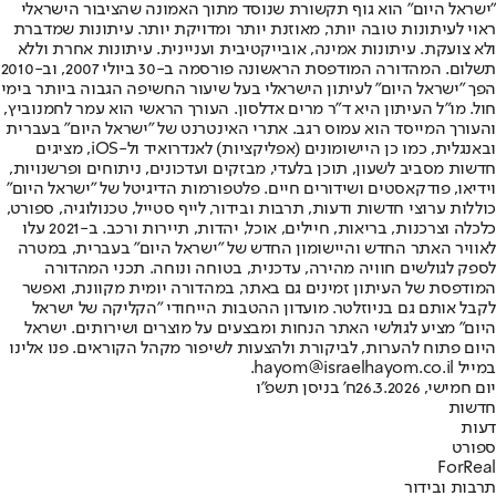
"ישראל היום" הוא גוף תקשורת שנוסד מתוך האמונה שהציבור הישראלי
ראוי לעיתונות טובה יותר, מאוזנת יותר ומדויקת יותר. עיתונות שמדברת
ולא צועקת. עיתונות אמינה, אובייקטיבית ועניינית. עיתונות אחרת וללא
תשלום. המהדורה המודפסת הראשונה פורסמה ב-30 ביולי 2007, וב-2010
הפך "ישראל היום" לעיתון הישראלי בעל שיעור החשיפה הגבוה ביותר בימי
חול. מו"ל העיתון היא ד"ר מרים אדלסון. העורך הראשי הוא עמר לחמנוביץ,
והעורך המייסד הוא עמוס רגב. אתרי האינטרנט של "ישראל היום" בעברית
ובאנגלית, כמו כן היישומונים (אפליקציות) לאנדרואיד ול-iOS, מציגים
חדשות מסביב לשעון, תוכן בלעדי, מבזקים ועדכונים, ניתוחים ופרשנויות,
וידיאו, פודקאסטים ושידורים חיים. פלטפורמות הדיגיטל של "ישראל היום"
כוללות ערוצי חדשות ודעות, תרבות ובידור, לייף סטייל, טכנולוגיה, ספורט,
כלכלה וצרכנות, בריאות, חיילים, אוכל, יהדות, תיירות ורכב. ב-2021 עלו
לאוויר האתר החדש והיישומון החדש של "ישראל היום" בעברית, במטרה
לספק לגולשים חוויה מהירה, עדכנית, בטוחה ונוחה. תכני המהדורה
המודפסת של העיתון זמינים גם באתר, במהדורה יומית מקוונת, ואפשר
לקבל אותם גם בניוזלטר. מועדון ההטבות הייחודי "הקליקה של ישראל
היום" מציע לגולשי האתר הנחות ומבצעים על מוצרים ושירותים. ישראל
היום פתוח להערות, לביקורת ולהצעות לשיפור מקהל הקוראים. פנו אלינו
במייל hayom@israelhayom.co.il.
יום חמישי, 26.3.2026
ח' בניסן תשפ"ו
חדשות
דעות
ספורט
ForReal
תרבות ובידור