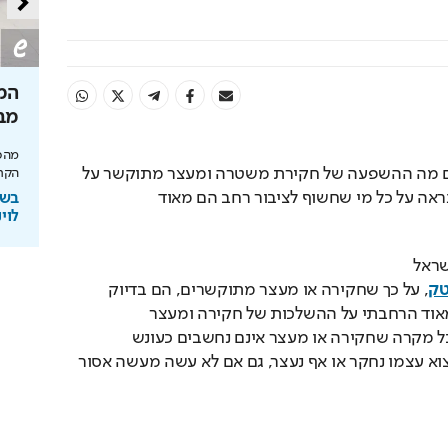
שבי הנגב?
הצצה לקמפוס שרוצה לשנות את
המק
האקדמיה
מב
 נמשיך לראות
שערי מדע ומשפט נוחת בהייטק של רעננה עם
מהסב
אנשים מהצד פחות יודעים מה ההשפעה של חקירת משטרה ומעצר מתוקשר על 
מעבדות AI ותוכניות חדשות
הקרי
ב
משרד עורכי דין מוביל, וכנראה על כל מי שחשוף לציבור רחב הם מאוד 
בשיתוף המרכז האקדמי שערי מדע
בשי
ומשפט
לוינ
לא מזמן סיפרתי בטור בישראל 
טק
, על כך שחקירה או מעצר מתוקשרים, הם בדיוק 
כשמם- מתוקשרים. לא מאוד הרחבתי על ההשלכות של חקירה ומעצר 
מתוקשרים אבל ציינתי בכל מקרה שחקירה או מעצר אינם נחשבים כעונש 
ולמעשה כל אדם עלול למצוא עצמו נחקר או אף נעצר, גם אם לא עשה מעשה אסור 