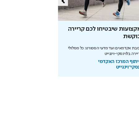
צועות שיבטיחו לכם קריירה
כל ההטבות שמגיעות 
וקשת
מה ההבדל בין מועדון תעופה וכר
ת אקדמאים ועד מדעי הספורט: כל מסלולי
בשיתוף FLYCARD
ירה בלוינסקי-וינגייט
תוף המרכז האקדמי
סקי־וינגייט