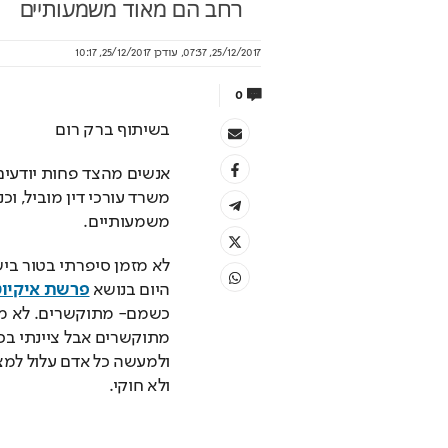
רחב הם מאוד משמעותיים
25/12/2017, 07:37
,
עודכן
25/12/2017, 10:17
ההטבות שמגיעות לכם
מה מבטיח נתניהו לתו
0
בשיתוף ברק רום
הבדל בין מועדון תעופה וכרטיס אשראי?
בנגב יש צמיחה, יש ביקוש ואנחנו
את הנגב ולפתח אותו
FLYCARD
בשיתוף הרשות לפיתוח הנג
משמעותיים.
היום בנושא 
פרשת איקיו
ולא חוקי.