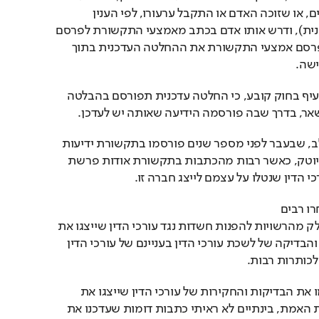
כתב אישום או לעכב הליכים, או שזוכה האדם או התקבל ערעורו, לפי הענין 
(בסעיף זה – החלטה עדכנית), ודרש אותו אדם בכתב מאמצעי התקשורת לפרסם 
את ההחלטה העדכנית, יפרסם אמצעי התקשורת את ההחלטה העדכנית בתוך 
ישה.
תת הסעיף (ב) של אותו סעיף בחוק קובע, כי החלטה עדכנית תפורסם בהבלטה 
אר, בדרך שבה פורסמה הידיעה שאותה יש לעדכן.
נראה לי שרובכם שמתם לב, שבעבר לפני מספר שנים פורסמו בתקשורת ידיעות 
מרובות בעניין פרשת איקיוטק, כאשר רבות מהכתבות בתקשורת אודות פרשת 
י הדין שנטלו על עצמם לייצג חברה זו.
בעניין פרשת איקיוטק, בחרו רבים 
בתקשורת ואחריהם גם חלק מהרשויות להפנות חשדות נגד עורכי הדין שייצגו את 
החברה ואף דבר החקירה והבדיקה של לשכת עורכי הדין בעניינם של עורכי הדין 
לכותרות רבות.
הרבה כלי תקשורת פרסמו את הבדיקות והחקירות של עורכי הדין שייצגו את 
איקיוטק אבל אם להגיד את האמת, בינתיים לא ראיתי כתבות דומות שעדכנו את 