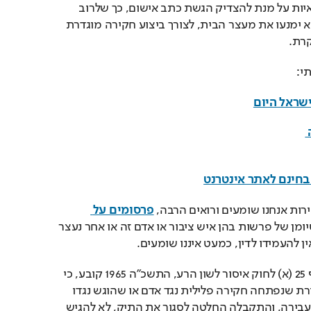
התובעת האם נאספו די ראיות על מנת להצדיק הגשת כתב אישום, כך שלרוב 
בפועל- ראיות מפריכות לא ימנעו את מעצר הבית, לצורך ביצוע חקירה מוגדרת 
רת.
י:
ישראל היום
עו”ד נועם קוריס- נוסחה 
 בחינם לאתר אינטרנט
ות אנחנו שומעים ורואים הרבה, 
פרסומים על 
 או סיומן של פרשות בהן איש ציבור או אדם זה או אחר נעצר 
 להעמידו לדין, כמעט איננו שומעים.
לא כולם יודעים, אבל סעיף 25 (א) לחוק איסור לשון הרע, התשכ”ה 1965 קובע, כי 
אם פורסם באמצעי תקשורת שנפתחה חקירה פלילית נגד אדם או שהוגש נגדו 
כתב אישום או שהורשע בעבירה, והתקבלה החלטה לסגור את התיק, לא להגיש 