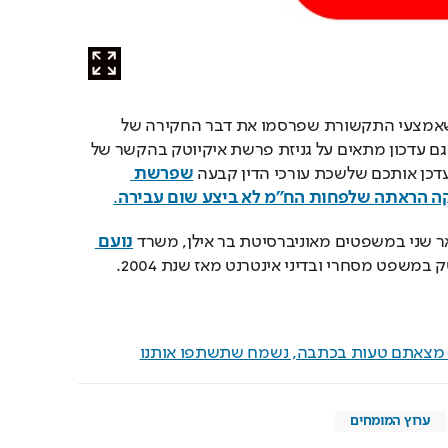
בכל מקרה ובינתיים, עד שאמצעי התקשורת שפרסמו את דבר החקירה של 
לשכת עורכי הדין יפרסמו גם עדכון מתאים על גניזת פרשת איקיוטק בהקשר של 
מעדכן אותכם שלשכת עורכי הדין קבעה 
שפרשת 
קה הראתה שלפחות הח”מ לא ביצע שום עבירה
.
ר שני במשפטים מאוניברסיטת בר אילן, משרד 
נועם 
סק במשפט מסחרי ובדיני אינטרנט מאז שנת 2004.
ם מצאתם טעות בכתבה, נשמח שתשתפו אותנו
ערוץ המומחים