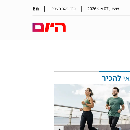
En
שישי ,
07
אוג׳
2026
כ"ד באב תשפ"ו
אי
להכיר