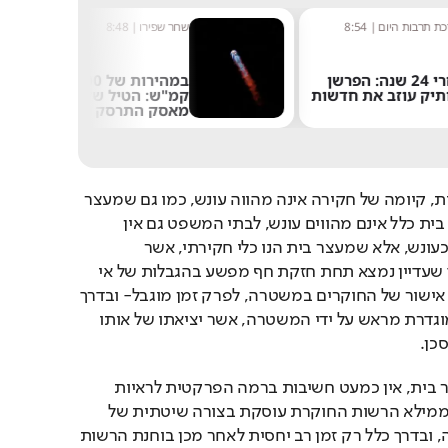
ת היום
|
8:54
שחר שפירו
|
8:48
אחרי 24 שנה: הפרשן
במהירות של 8,700
עוזב את חדשות
קמ"ש: הטיל של אילון
מאסק התרסק על הירח
בשיטת המשפט הישראלית, קיומה של חקירה אינה מהווה עונש, כמו גם שמעצר 
במסגרת חקירה או מעצר בית כלל אינם מהווים עונש, לבתי המשפט גם אין 
סמכות להטיל מעצר בית כעונש, אלא שמעצר בית הנו כלי חקירתי, אשר 
באמצעותו מחייבים חשוד שעדיין נמצא תחת חזקת חף מפשע בהגבלות של אי 
יציאה מהבית למשל, ללא אישור של החוקרים במשטרה, לפרק זמן מוגבל- ובדרך 
כלל לצורך ביצוע חקירה מוגדרת מראש על ידי המשטרה, אשר יציאתו של אותו 
כן.
בשלב בו אדם מצוי במעצר בית, אין כמעט חשיבות ברמה הפרקטית לראיות 
שבידיו בדבר חפותו, שכן ממילא הרשות החוקרת עוסקת בצורה שיטתית של 
איסוף ראיות להוכחת תיזה, ובדרך כלל רק זמן רב יחסית לאחר מכן בוחנת הרשות 