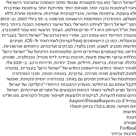
"ישראל היום" הוא גוף תקשורת שנוסד מתוך האמונה שהציבור הישראלי
ראוי לעיתונות טובה יותר, מאוזנת יותר ומדויקת יותר. עיתונות שמדברת
ולא צועקת. עיתונות אמינה, אובייקטיבית ועניינית. עיתונות אחרת וללא
תשלום. המהדורה המודפסת הראשונה פורסמה ב-30 ביולי 2007, וב-2010
הפך "ישראל היום" לעיתון הישראלי בעל שיעור החשיפה הגבוה ביותר בימי
חול. מו"ל העיתון היא ד"ר מרים אדלסון. העורך הראשי הוא עמר לחמנוביץ,
והעורך המייסד הוא עמוס רגב. אתרי האינטרנט של "ישראל היום" בעברית
ובאנגלית, כמו כן היישומונים (אפליקציות) לאנדרואיד ול-iOS, מציגים
חדשות מסביב לשעון, תוכן בלעדי, מבזקים ועדכונים, ניתוחים ופרשנויות,
וידיאו, פודקאסטים ושידורים חיים. פלטפורמות הדיגיטל של "ישראל היום"
כוללות ערוצי חדשות ודעות, תרבות ובידור, לייף סטייל, טכנולוגיה, ספורט,
כלכלה וצרכנות, בריאות, חיילים, אוכל, יהדות, תיירות ורכב. ב-2021 עלו
לאוויר האתר החדש והיישומון החדש של "ישראל היום" בעברית, במטרה
לספק לגולשים חוויה מהירה, עדכנית, בטוחה ונוחה. תכני המהדורה
המודפסת של העיתון זמינים גם באתר, במהדורה יומית מקוונת, ואפשר
לקבל אותם גם בניוזלטר. מועדון ההטבות הייחודי "הקליקה של ישראל
היום" מציע לגולשי האתר הנחות ומבצעים על מוצרים ושירותים. ישראל
היום פתוח להערות, לביקורת ולהצעות לשיפור מקהל הקוראים. פנו אלינו
במייל hayom@israelhayom.co.il.
יום חמישי, 2.4.2026
ט"ו בניסן תשפ"ו
חדשות
דעות
ספורט
ForReal
תרבות ובידור