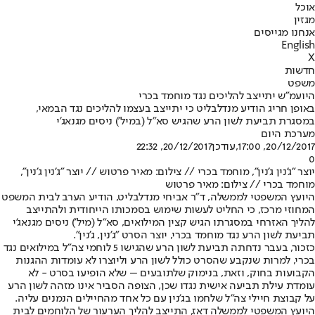
אוכל
מגזין
אנחנו מגייסים
English
X
חדשות
משפט
היועמ"ש יתייצב להליכים נגד מוחמד בכרי
באופן חריג הודיע מנדלבליט כי יתייצב בעצמו להליכים נגד הבמאי,
במסגרת תביעת לשון הרע שהגיש סא"ל (במיל') ניסים מגנאג'י
מערכת היום
20/12/2017, 17:00
,עודכן
20/12/2017, 22:32
0
יוצר "ג'נין ג'נין", מוחמד בכרי // צילום: מאיר פרטוש // יוצר "ג'נין ג'נין",
מוחמד בכרי // צילום: מאיר פרטוש
היועץ המשפטי לממשלה, ד"ר אביחי מנדלבליט, הודיע הערב לבית המשפט
המחוזי מרכז, כי החליט לעשות שימוש בסמכותו הייחודית ולהתייצב
להליך האזרחי במסגרתו הגיש קצין המילואים, סא"ל (מיל') ניסים מגנאג'י
תביעת לשון הרע נגד מוחמד בכרי, יוצר הסרט "ג'נין, ג'נין".
כזכור, בעבר נדחתה תביעת לשון הרע שהגישו 5 לוחמי צה"ל במילואים נגד
בכרי, למרות שנקבע שהסרט כולל לשון הרע וליוצרו לא עומדות ההגנות
הקבועות בחוק, וזאת, בנימוק שלתובעים – שלא הופיעו בסרט - לא
עומדת עילת תביעה אישית נגדו שכן, הצופה הסביר אינו מזהה לשון הרע
על קבוצת חיילי צה"ל שלחמו בג'נין עם כל אחד מהחיילים הנמנים עליה.
היועץ המשפטי לממשלה דאז, התייצב להליך הערעור של הלוחמים לבית