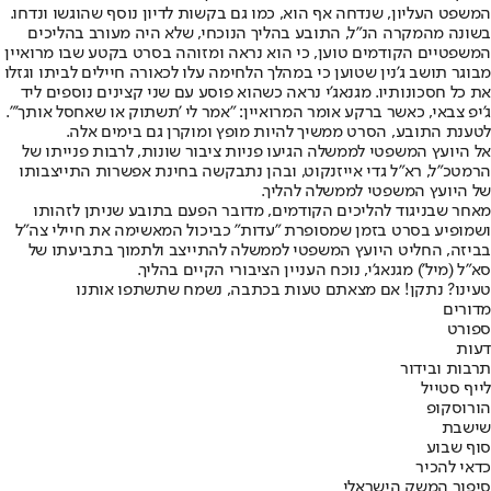
המשפט העליון, שנדחה אף הוא, כמו גם בקשות לדיון נוסף שהוגשו ונדחו.
בשונה מהמקרה הנ"ל, התובע בהליך הנוכחי, שלא היה מעורב בהליכים
המשפטיים הקודמים טוען, כי הוא נראה ומזוהה בסרט בקטע שבו מרואיין
מבוגר תושב ג'נין שטוען כי במהלך הלחימה עלו לכאורה חיילים לביתו וגזלו
את כל חסכונותיו. מגנאג'י נראה כשהוא פוסע עם שני קצינים נוספים ליד
ג'יפ צבאי, כאשר ברקע אומר המרואיין: "אמר לי 'תשתוק או שאחסל אותך'".
לטענת התובע, הסרט ממשיך להיות מופץ ומוקרן גם בימים אלה.
אל היועץ המשפטי לממשלה הגיעו פניות ציבור שונות, לרבות פנייתו של
הרמטכ"ל, רא"ל גדי אייזנקוט, ובהן נתבקשה בחינת אפשרות התייצבותו
של היועץ המשפטי לממשלה להליך.
מאחר שבניגוד להליכים הקודמים, מדובר הפעם בתובע שניתן לזהותו
ושמופיע בסרט בזמן שמסופרת "עדות" כביכול המאשימה את חיילי צה"ל
בביזה, החליט היועץ המשפטי לממשלה להתייצב ולתמוך בתביעתו של
סא"ל (מיל') מגנאג'י, נוכח העניין הציבורי הקיים בהליך.
טעינו? נתקן! אם מצאתם טעות בכתבה, נשמח שתשתפו אותנו
מדורים
ספורט
דעות
תרבות ובידור
לייף סטייל
הורוסקופ
שישבת
סוף שבוע
כדאי להכיר
סיפור המשק הישראלי