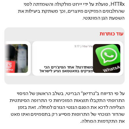
HTTRx, פועלת על ידי יירוט מולקולה והשמדתה לפני 
שהחלבונים המזיקים מיוצרים, וכך משתקת ביעילות את 
השפעת הגן המוטנטי.
עוד כותרות
שחר שפירו
|
9:17
מערכ
משתדרגת? אחד הפיצ'רים הכי
מציקים בוואטסאפ הגיע לישראל
את 
על פי הדיווח ב"גרדיאן" הבריטי, בשלב הראשון של הניסוי 
התרופתי התקבלו תוצאות המוכיחות כי התרופה הסינתטית 
הצליחה לדכא את הפגם הגנטי הגורם למחלה. זאת בזמן 
שהדור הנוכחי של התרופות מסייע רק בתסמינים ואינו מאט 
את התקדמות המחלה. 