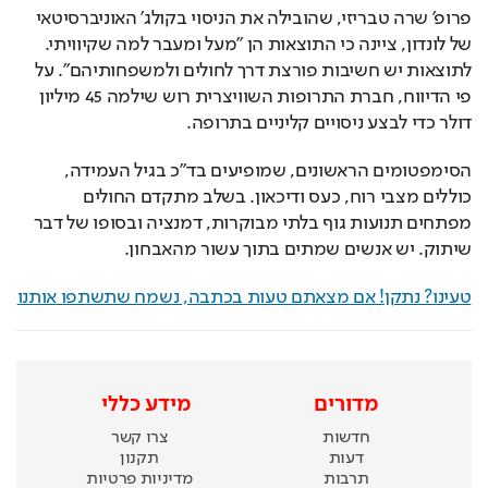
פרופ' שרה טבריזי, שהובילה את הניסוי בקולג' האוניברסיטאי 
של לונדון, ציינה כי התוצאות הן "מעל ומעבר למה שקיוויתי. 
לתוצאות יש חשיבות פורצת דרך לחולים ולמשפחותיהם". על 
פי הדיווח, חברת התרופות השוויצרית רוש שילמה 45 מיליון 
דולר כדי לבצע ניסויים קליניים בתרופה.
הסימפטומים הראשונים, שמופיעים בד"כ בגיל העמידה, 
כוללים מצבי רוח, כעס ודיכאון. בשלב מתקדם החולים 
מפתחים תנועות גוף בלתי מבוקרות, דמנציה ובסופו של דבר 
שיתוק. יש אנשים שמתים בתוך עשור מהאבחון.
טעינו? נתקן! אם מצאתם טעות בכתבה, נשמח שתשתפו אותנו
מדורים
מידע כללי
חדשות
צרו קשר
דעות
תקנון
תרבות
מדיניות פרטיות