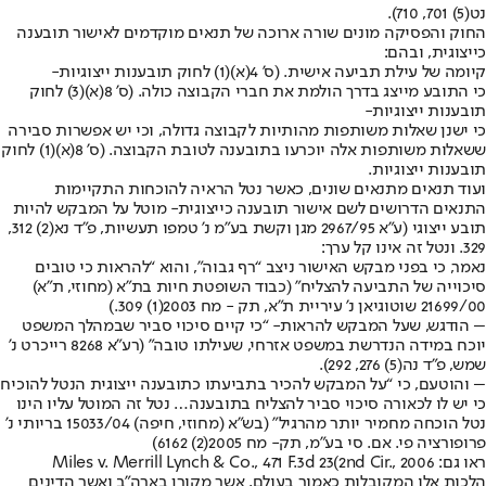
נט(5) 701, 710).
החוק והפסיקה מונים שורה ארוכה של תנאים מוקדמים לאישור תובענה
כייצוגית, ובהם:
קיומה של עילת תביעה אישית. (ס’ 4(א)(1) לחוק תובענות ייצוגיות-
כי התובע מייצג בדרך הולמת את חברי הקבוצה כולה. (ס’ 8(א)(3) לחוק
תובענות ייצוגיות-
כי ישנן שאלות משותפות מהותיות לקבוצה גדולה, וכי יש אפשרות סבירה
ששאלות משותפות אלה יוכרעו בתובענה לטובת הקבוצה. (ס’ 8(א)(1) לחוק
תובענות ייצוגיות.
ועוד תנאים מתנאים שונים, כאשר נטל הראיה להוכחות התקיימות
התנאים הדרושים לשם אישור תובענה כייצוגית- מוטל על המבקש להיות
תובע ייצוגי (ע”א 2967/95 מגן וקשת בע”מ נ’ טמפו תעשיות, פ”ד נא(2) 312,
329. ונטל זה אינו קל ערך:
נאמר, כי בפני מבקש האישור ניצב “רף גבוה”, והוא “להראות כי טובים
סיכוייה של התביעה להצליח” (כבוד השופטת חיות בת”א (מחוזי, ת”א)
21699/00 שוטוגיאן נ’ עיריית ת”א, תק - מח 2003(1) 309.)
– הודגש, שעל המבקש להראות- “כי קיים סיכוי סביר שבמהלך המשפט
יוכח במידה הנדרשת במשפט אזרחי, שעילתו טובה” (רע”א 8268 רייכרט נ’
שמש, פ”ד נה(5) 276, 292).
– והוטעם, כי “על המבקש להכיר בתביעתו כתובענה ייצוגית הנטל להוכיח
כי יש לו לכאורה סיכוי סביר להצליח בתובענה… נטל זה המוטל עליו הינו
נטל הוכחה מחמיר יותר מהרגיל” (בש”א (מחוזי, חיפה) 15033/04 בריותי נ’
פרופורציה פי. אם. סי בע”מ, תק- מח 2005(2) 6162)
ראו גם: Miles v. Merrill Lynch & Co., 471 F.3d 23(2nd Cir., 2006
הלכות אלו המקובלות כאמור בעולם, אשר מקורן בארה”ב ואשר הדינים