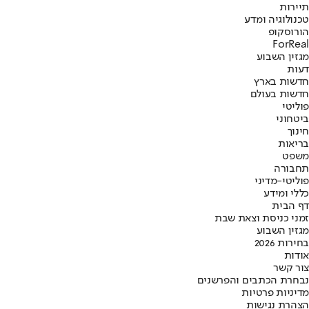
תיירות
טכנולוגיה ומדע
הורוסקופ
ForReal
מגזין השבוע
דעות
חדשות בארץ
חדשות בעולם
פוליטי
ביטחוני
חינוך
בריאות
משפט
תחבורה
פוליטי-מדיני
כללי ומידע
דף הבית
זמני כניסת וצאת שבת
מגזין השבוע
בחירות 2026
אודות
צור קשר
נבחרת הכתבים והפרשנים
מדיניות פרטיות
הצהרת נגישות