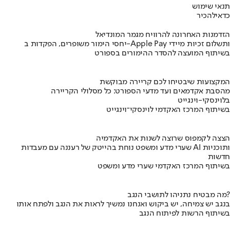
תנאי שימוש
כדאי
להכיר
הזדמנות האחרונה להרוויח מגמר המונדיאל
יחסי הימור משופרים, הפקדות ב-Apple Pay ותשלום זכיות מיידי
בשיתוף המועצה להסדר ההימורים בספורט
המקצועות שיבטיחו לכם קריירה מבוקשת
מהסבת אקדמאים ועד מדעי הספורט: כל מסלולי הקריירה
בלוינסקי-וינגייט
בשיתוף המרכז האקדמי לוינסקי־וינגייט
הצצה לקמפוס שרוצה לשנות את האקדמיה
שערי מדע ומשפט נוחת בהייטק של רעננה עם מעבדות AI ותוכניות
חדשות
בשיתוף המרכז האקדמי שערי מדע ומשפט
מה מבטיח נתניהו לתושבי הנגב?
בנגב יש צמיחה, יש ביקוש ואנחנו נמשיך לראות את הנגב ולפתח אותו
בשיתוף הרשות לפיתוח הנגב