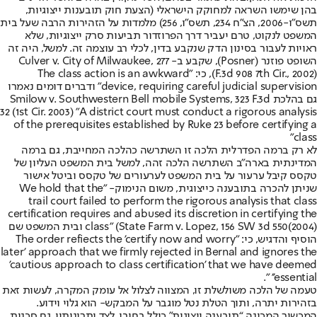
בהן שימשו השראה למחוקק הישראלי (הצעת חוק תובענות ייצוגיות,
תשס”ו-2006, הצ”ח 234, תשס”ו, 256) מלמדות על הזהירות הרבה שעל בית
המשפט לנקוט, טרם יעביר דרך הפרוזדור תביעות סרק ייצוגיות, שלא
ראויות לעבור בסינון הדק שנקבע בדין, לכלי רב עוצמה זה. למשל, היה זה
השופט פוזנר (Posner), שקבע ב- Culver v. City of Milwaukee, 277
(F.3d 908 7th Cir., 2002), כי: "The class action is an awkward
device, requiring careful judicial supervision" ודברים דומים נאמרו
גם בהלכת Smilow v. Southwestern Bell mobile Systems, 323 F.3d
32 (1st Cir. 2003) "A district court must conduct a rigorous analysis
of the prerequisites established by Ruke 23 before certifying a
class"
לא רק ברמה הפדרלית הלכה זו השתרשה כהלכה המחייבת, גם ברמה
המדינתית בארה”ב השתרשה הלכה זהה, למשל בית המשפט העליון של
טקסס קיבל ערעור על בית המשפט לערעורים של טקסס וביטל אישור
שניתן להכרה בתובענה כייצוגית, משום הנימוק- "We hold that the
trail court failed to perform the rigorous analysis that class
certification requires and abused its discretion in certifying the
class" (State Farm v. Lopez, 156 SW 3d 550(2004) ובית המשפט שם
הוסיף והדגיש, כי: "The order refiects the 'certify now and worry
later' approach that we firmly rejected in Bernal and ignores the
'cautious approach to class certification' that we have deemed
'essential' ".
טעמה של הלכה משולשלת זו, המצווה לצלול אל עומק המקרה, לעשות זאת
בזהירות יתרה, ותוך הטלת נטל מוגבר על המבקש- הוא גלוי וידוע.
המכשיר המכונה “תובענה ייצוגית” כולל בחובו, לצד יתרונותיו, גם סכנות