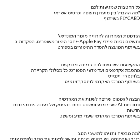
כל ההטבות שמגיעות לכם
מה ההבדל בין מועדון תעופה וכרטיס אשראי?
בשיתוף FLYCARD
הזדמנות האחרונה להרוויח מגמר המונדיאל
יחסי הימור משופרים, הפקדות ב-Apple Pay ותשלום זכיות מיידי
בשיתוף המועצה להסדר ההימורים בספורט
המקצועות שיבטיחו לכם קריירה מבוקשת
מהסבת אקדמאים ועד מדעי הספורט: כל מסלולי הקריירה
בלוינסקי-וינגייט
בשיתוף המרכז האקדמי לוינסקי־וינגייט
הצצה לקמפוס שרוצה לשנות את האקדמיה
שערי מדע ומשפט נוחת בהייטק של רעננה עם מעבדות AI ותוכניות
חדשות
בשיתוף המרכז האקדמי שערי מדע ומשפט
מה מבטיח נתניהו לתושבי הנגב?
בנגב יש צמיחה, יש ביקוש ואנחנו נמשיך לראות את הנגב ולפתח אותו