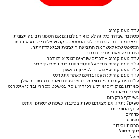
עו”ד נועם קוריס
מסתבר שבדרך כלל זה לא סוף העולם וגם אם חטפנו תביעה ייצוגית
במיליונים, רוב הסיכויים לפי הסטטיסטיקה שנצליח לשכנע את בית
המשפט שלא לאשר את התביעה הייצוגית ונביא לדחייתה.
ועוד כמה מאמרים שכתבתי:
עו”ד נועם קוריס - דברים שנראים לגוגל אותו דבר
עו"ד נועם קוריס כותב על איגוד האינטרנט ועל לשון הרע
עו”ד נועם קוריס- נוסחה למיליון הראשון
עו”ד נועם קוריס: תקנון בחינם לאתר אינטרנט
עו"ד
נועם קוריס
בעל תואר שני במשפטים מאוניברסיטת בר אילן,
משרד
נועם קוריס
ושות' עורכי דין עוסק במשפט מסחרי ובדיני אינטרנט
מאז שנת 2004.
בשיתוף ברק רום
טעינו? נתקן! אם מצאתם טעות בכתבה, נשמח שתשתפו אותנו
ערוץ המומחים
מדורים
ספורט
תרבות ובידור
לייף סטייל
אוכל