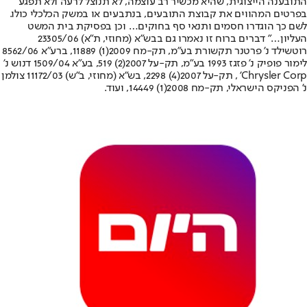
התובענה הייצוגית, שהיא מכשיר רב עוצמה, לא תנוצל לרעה ולא תפגע
בפרטים המהווים את קבוצת התובעים, בנתבעים או במשק הכלכלי כולו.
לשם כך הוגדרו חסמים ותנאי סף בחוקים… וכן בפסיקת בית המשט
העליון…” דברים ברוח זו נאמרו גם בבש”א (מחוזי, ת”א) 23305/06
רוטשילד נ’ פרטנר תקשורת בע”מ, תק-מח 2009(1) 11889, ברע”א 8562/06
לימור פופיק נ’ פזגז 1993 בע”מ, תק-על 2007(2) 519, בע”א 1509/04 דנוש נ’
Chrysler Corp’ , תק-על 2007(4) 2298, בש”א (מחוזי, ב”ש) 11172/03 צולמן
נ’ הפניקס הישראלי, תק-מח 2008(1) 14449, ועוד.