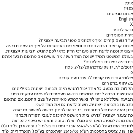
אוכל
מגזין
אנחנו מגייסים
English
X
כדאי להכיר
זירת המומחים
עו”ד נועם קוריס: איך מתגוננים מפני תביעה ייצוגית?
אנחנו קוראים הרבה כתבות ומאמרים באינטרנט על איך מגישים תביעה
ייצוגית וכמה לדעת חלק מעורכי הדין כדאי לכם להגיש תביעות ייצוגיות.
בעולם המשפט תמיד יש את הצד השני. מה עושים אם פתאום תבעו אותנו
בתביעה ייצוגית במיליונים?
7/12/2017, 08:17
,עודכן
7/12/2017, 11:15
0
צילום: עוד נועם קוריס // עוד נועם קוריס
בשיתוף ברק רום
הקלות בה כמעט כל אחד יכול להגיש היום תביעה ייצוגית במיליונים
והנגישות הרבה לבית המשפט בנושא מעמידים לפעמים עסקים בפני
תביעה שכלל לא ציפו לה ואשר לפתע מאיימת על עצם קיומם. אם פתאום
נתבענו בתביעה ייצוגית, חשוב לדעת גם את הצד השני.
נכון יהיה להתחיל בתזכורת, כי בבואו לבחון בקשה לאישור תובענה
כתובענה ייצוגית “נדרש בית המשפט להיכנס לעובי הקורה ולבחון
התובענה לגופה, האם היא מגלה עילה טובה והאם יש סיכוי להכרעה
לטובת התובעים” (ע”א 6343/95 אבנר נפט וגז בע”מ נ’ טוביה אבן, פ”ד נג(1)
115, 118. צוטט בהסכמה: רע”א 2616/03 ישראכרט בע”מ נ’ הוארד רייס, פ”ד