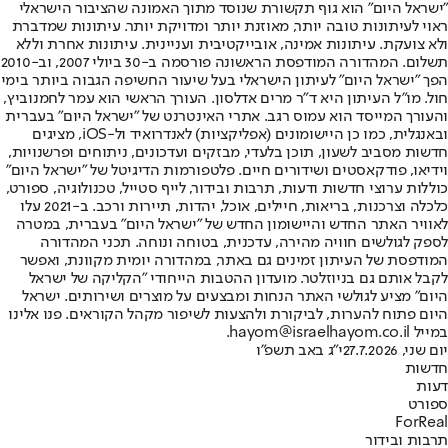
"ישראל היום" הוא גוף תקשורת שנוסד מתוך האמונה שהציבור הישראלי
ראוי לעיתונות טובה יותר, מאוזנת יותר ומדויקת יותר. עיתונות שמדברת
ולא צועקת. עיתונות אמינה, אובייקטיבית ועניינית. עיתונות אחרת וללא
תשלום. המהדורה המודפסת הראשונה פורסמה ב-30 ביולי 2007, וב-2010
הפך "ישראל היום" לעיתון הישראלי בעל שיעור החשיפה הגבוה ביותר בימי
חול. מו"ל העיתון היא ד"ר מרים אדלסון. העורך הראשי הוא עמר לחמנוביץ,
והעורך המייסד הוא עמוס רגב. אתרי האינטרנט של "ישראל היום" בעברית
ובאנגלית, כמו כן היישומונים (אפליקציות) לאנדרואיד ול-iOS, מציגים
חדשות מסביב לשעון, תוכן בלעדי, מבזקים ועדכונים, ניתוחים ופרשנויות,
וידיאו, פודקאסטים ושידורים חיים. פלטפורמות הדיגיטל של "ישראל היום"
כוללות ערוצי חדשות ודעות, תרבות ובידור, לייף סטייל, טכנולוגיה, ספורט,
כלכלה וצרכנות, בריאות, חיילים, אוכל, יהדות, תיירות ורכב. ב-2021 עלו
לאוויר האתר החדש והיישומון החדש של "ישראל היום" בעברית, במטרה
לספק לגולשים חוויה מהירה, עדכנית, בטוחה ונוחה. תכני המהדורה
המודפסת של העיתון זמינים גם באתר, במהדורה יומית מקוונת, ואפשר
לקבל אותם גם בניוזלטר. מועדון ההטבות הייחודי "הקליקה של ישראל
היום" מציע לגולשי האתר הנחות ומבצעים על מוצרים ושירותים. ישראל
היום פתוח להערות, לביקורת ולהצעות לשיפור מקהל הקוראים. פנו אלינו
במייל hayom@israelhayom.co.il.
יום שני, 27.7.2026
י"ג באב תשפ"ו
חדשות
דעות
ספורט
ForReal
תרבות ובידור