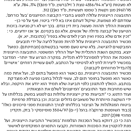
לא מעטות (רע”א 4556/94 טצת נ’ זילברשץ, פ”ד מט(5) 774, 784, ע”א
2967/95 מגן וקשת נ’ טמפו תעשיות, פ”ד נא(2) 312.
התובענה הייצוגית עלולה לפגוע בחברי הקבוצה המיוצגים ‘בעל כורחם’,
עמדתם לא נשמעת, שיקול דעתם אינו בא לידי ביטוי, ואף על פי כן-
תוצאות ההליך תהווה מעשה בית דין נגדם. בכך יש לא רק פגיעה בזכות
הטיעון של קבוצה גדולה של אנשים, אלא גם בקנינם. אך אנו יודעים, כי :
“זכין אדם שלא בפניו ואין חבין לאדם שלא בפניו” (כתובות, יא, א).
מכשיר התובענה הייצוגית עלול להיות מנוצל לרעה על ידי תובעים
המבקשים להגישה, בלא שיש טעם ממשי בבקשתם (מבחינתם). כפועל
יוצא, במקום השגת התכלית של יעול ההליך המשפטי, התובענה הייצוגית
הופכת את ההליך למסורבל ללא תכלית. במקרה הגרוע עוד יותר- המדובר
במכשיר ליצירת לחץ לא לגיטימי על הנתבע, לשם עשיית רווחים ‘ אישיים’
(להבדיל מרווחים לקבוצה)
מכשיר התובענה הייצוגית, גם כאשר הוא מופעל בתום לב, ועל אחת כמה
כאשר הוא מופעל בחוסר תום לב, עשוי לכלול בחובו פגיעה לא מוצדקת
בנתבע, הנאלץ להתגונן כלפי תביעה שלא תמיד הוא יודע את היקפה, ובלא
שיש מחויבות מצד התובעים ‘המיוצגים’ לשלם את הוצאותיו.
ועוד הדגש, כי “תביעות סרק ייצוגיות עלולות גם לפגוע במשק בכללותו על
ידי השקעה מיותרת של משאבים גדולים ובזבוז, וכן בהגדלת פרמיות
ביטוח המגולגלות על הציבור בכללותו לצורך התגוננות מפני סיכונים כאלו”
(כבוד השופטת פרוקצ’ה בהמ’ (י-ם) 3504/97 סוסינסקי נ’ בזק, תקדין
מחוזי 98(2) 2017.
הנה כי כן, דווקא בשל הסכנות הגלומות ‘במכשיר’ התביעה הייצוגית, ועל
מנת להקטין את הסכנות האמורות, נקבעו התנאים המוקדמים לאישור