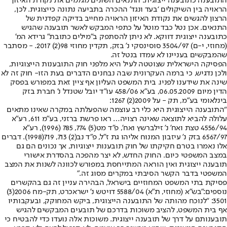
התובענה כתובענה ייצוגית: התנאים השונים מגלמים את נקודת האיזון
הראויה בין השיקולים ‘בעד ונגד’ ההכרה בתביעה נתונה כייצוגית. לכן,
הרצון להגשים את נקודת האיזון הראויה מחייב בדיקה קפדנית של
התנאים. אכן נטל כבד מוטל על כתפי המבקש לאשר תובענה שהגיש
כתובענה ייצוגית דווקא. לא ניתן להסתפק ב”מילים כתובת” גרידא המ’
(מחוזי, י-ם) 3504/97 סוסינסקי נ’ בזק, תקדין מחוזי 98(2) 2017. - מסתבר
שהמבקשים בעניינו לא עמדו בנטל זה.
הפסיקה הישראלית שצוטטה לעיל היא מלפני חוק התובענות הייצוגיות,
ולכן נדגיש, כי ברמה העקרונית שבה נבחנים הדברים בעת הזו- חוק זה לא
שינה את שידענו לפניו. בית המשפט העליון אף ציין זאת במפורש בפסק
הדין מיום 06.05.2009, בע”א 458/06 עו”ד יובל שטנדל נ’ חברת בזק
בינלאומי בע”מ, תק - על 2009(2) 1267:
“התובענה הייצוגית היא כלי רב עוצמה שהפעלתה במקרה שאינו מתאים
עלולה להביא לתוצאה שאינה רצויה… ראו פרשת ברזני, בע”מ 611, רע”א
4556/94 טצת ואח’ נ’ זילברשץ ואח’, פ”ד מט(5) 774, 785 (1996), רע”א
6567/97 בזק נ’ עיזבון המנוח אליהו גת ז”ל, פ”ד נב(2) 713, 719(1998). דברים
אלו נאמרו בטרם חקיקתו של חוק תובענות ייצוגיות, אך נכונים הם גם
במצב המשפטי כיום. החוק החדש, לא יצר מהפכה בהסדרת אישורי
תובענה ייצוגית ואין הוראה המתייחסת במפורש לכוונה לשנות את המצב
המשפטי בדבר הקשר הסיבתי במקרים מסוג זה.”
פסיקת בתי המשפט המחוזיים בישראל, הבהירה עניין זה גם בהקשרים
נוספים:”בש”א (מחוזי, ת”א) 5588/04 דויטש נ’ ישראכרט, תק-מח 2006(3)
3501: “לנוכח מהותה של התובענה הייצוגית, ביקש המחוקק, ובעקבותיו
אף בית המשפט, להציב משוכות בדרכם של תובעים המבקשים להגיש
תובענותם על דרך של תובענה ייצוגית. משוכות אלה נועדו כדי להבטיח כי