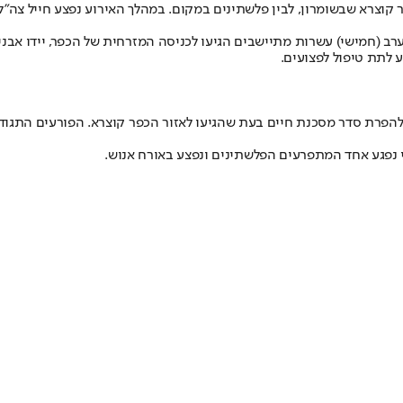
קוצרא שבשומרון, לבין פלשתינים במקום. במהלך האירוע נפצע חייל צה"ל 
דיווחים פלשתיניים, תושבי כפר קוצרא טוענים כי סמוך לשעה 20:00 הערב (חמישי) עשרות מתיישבים הגיעו לכניס
ע לתת טיפול לפצועים
.
 להפרת סדר מסכנת חיים בעת שהגיעו לאזור הכפר קוצרא. הפורעים התגודד
י נפגע אחד המתפרעים הפלשתינים ונפצע באורח אנוש
.