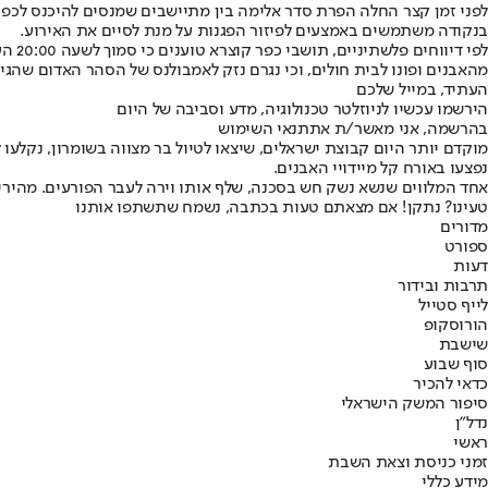
לפני זמן קצר החלה הפרת סדר אלימה בין מתיישבים שמנסים להיכנס לכפר 
בנקודה משתמשים באמצעים לפיזור הפגנות על מנת לסיים את האירוע
.
לפי 
מהאבנים ופונו לבית חולים, וכי נגרם נזק לאמבולנס של הסהר האדום שהגי
העתיד, במייל שלכם
הירשמו עכשיו לניוזלטר טכנולוגיה, מדע וסביבה של היום
בהרשמה, אני מאשר/ת את
תנאי השימוש
מוקדם יותר היום קבוצת ישראלים, ש
יצאו לטיול בר מצווה בשומרון
, נקלעו
נפצעו באורח קל מיידויי האבנים
.
אחד המלווים שנשא נשק חש בסכנה, שלף אותו וירה לעבר הפורעים. מהיר
טעינו? נתקן! אם מצאתם טעות בכתבה, נשמח שתשתפו אותנו
מדורים
ספורט
דעות
תרבות ובידור
לייף סטייל
הורוסקופ
שישבת
סוף שבוע
כדאי להכיר
סיפור המשק הישראלי
נדל"ן
ראשי
זמני כניסת וצאת השבת
מידע כללי