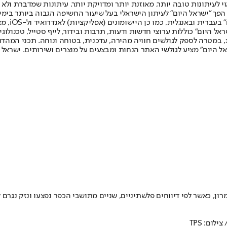
לעיתונות טובה יותר, מאוזנת יותר ומדויקת יותר. עיתונות שמדברת ולא צ
שלום. המהדורה המודפסת הראשונה פורסמה ב-30 ביולי 2007, וב-2010 הפך "ישראל היום" לעיתון הישראלי בעל שי
לחמנוביץ,
ל היום" כוללות ערוצי חדשות ודעות, תרבות ובידור, לייף סטייל, טכנולוגיה
ברית, במטרה לספק לגולשים חוויה מהירה, עדכנית, בטוחה ונוחה. תכני המה
ל היום" מציע לגולשי האתר הנחות ומבצעים על מוצרים ושירותים. ישראל 
 כאשר לפי דיווחים פלשתיניים, שניים מתושבי הכפר נפצעו ונזק נגרם ל