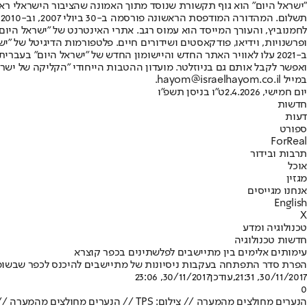
"ישראל היום" הוא גוף תקשורת שנוסד מתוך האמונה שהציבור הישראלי ראוי 
ת
ופרשנויות, וידיאו, פודקאסטים ושידורים חיים. פלטפורמות הדיגיטל של "ישרא
ב-2021 עלו לאוויר האתר החדש והיישומון החדש של "ישראל היום" בע
ואפשר לקבל אותם גם בניוזלטר. מועדון ההטבות הייחודי "הקליקה של ישרא
במייל hayom@israelhayom.co.il.
יום חמישי, 2.4.2026
ט"ו בניסן תשפ"ו
חדשות
דעות
ספורט
ForReal
תרבות ובידור
אוכל
מגזין
אנחנו מגייסים
English
X
טכנולוגיה ומדע
חדשות טכנולוגיה
עימותים אלימים בין מתיישבים לפלשתינים בכפר קוצרא
הפרת סדר התפתחה בעקבות ניסיונות של מתיישבים להיכנס לכפר שבשומרון,
30/11/2017, 21:31
,עודכן
30/11/2017, 23:06
0
הנערים מחולצים מהמערה // צילום: TPS // הנערים מחולצים מהמערה // צילום: TPS