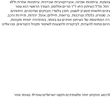
ועקת. עיתונות אמינה, אובייקטיבית ועניינית. עיתונות אחרת וללא
עור החשיפה הגבוה ביותר בימי חול. מו"ל העיתון היא ד"ר מרים אדלסון. העורך הראשי הוא עמר
 והעורך המייסד הוא עמוס רגב. אתרי האינטרנט של "ישראל היום" בעברית ובאנגלית, כמו כן היישומונים (אפליקציות) לאנדרואיד ול-iOS, מציגים חדשות מסביב לשעון, תוכן בלעדי, מבזקים ועדכונים, ניתוחים
, ספורט, כלכלה וצרכנות, בריאות, חיילים, אוכל, יהדות, תיירות ורכב.
דורה המודפסת של העיתון זמינים גם באתר, במהדורה יומית מקוונת,
היום פתוח להערות, לביקורת ולהצעות לשיפור מקהל הקוראים. פנו אלינו
רכוש. מוקדם יותר פלשתינים תקפו ישראלים שטיילו באותו אזור