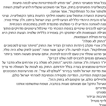
בכל אחד מסעיפי החוק. "אני מודע להסתייגויות שיש לכמה סיעות
בקואליציה מסעיפים בחוק, אבל אני משוכנע שנצליח להגיע לעמק השווה
ולפתור את כל המחלוקות", אמר אוחנה.
בישיבת הוועדה אתמול שוב נחשפו חילוקי הדעות בתוך הקואליציה. נציגי
ש"ס והבית היהודי כלל לא הגיעו לדיון. נציג ישראל ביתנו, ח"כ עודד פורר,
פנה לאוחנה והודיע לו כי מפלגתו מתנגדת לחוק במתכונתו הנוכחית
וביקש להכניס שינויים בנוסח הנוכחי כדי שיכלול ציטוטים מדויקים מתוך
מגילת העצמאות ולא יסתפקו רק באמירה כללית שלפיה הצעת החוק היא
ברוח מגילת העצמאות.
"החוק לא מפלה"
ח"כ אורי מקלב (יהדות התורה) הגדיר את החוק "מיותר וגורם לסכסוכים
ומחלוקות". חברו לסיעה ח"כ יעקב אשר אמר: "מוטב לחוק שלא היה נולד,
אך מרגע שנולד אין טעם להיכנס לפינות. אתם עושים מעשה חמור ביותר
כשאתם מנסים להכניס לפה שלנו דברים".
יו"ר הוועדה ח"כ אוחנה הדגיש: "החוק לא מפלה בין אזרחים אלא מדבר על
יהודים שנמצאים בצרה בגלל יהדותם. החוק בא לענות על השאלה מי צריך
את מדינת ישראל ולומר בבירור "לעולם לא עוד". זה מהרעיונות המכוננים
שבהקמת המדינה, המדינה מקפידה ומחויבת לאזרחי ישראל כולם,
ולחיילים כולם, אך מקומם לא בחוק הזה".
טעינו? נתקן! אם מצאתם טעות בכתבה, נשמח שתשתפו אותנו
מדורים
ספורט
תרבות ובידור
לייף סטייל
אוכל