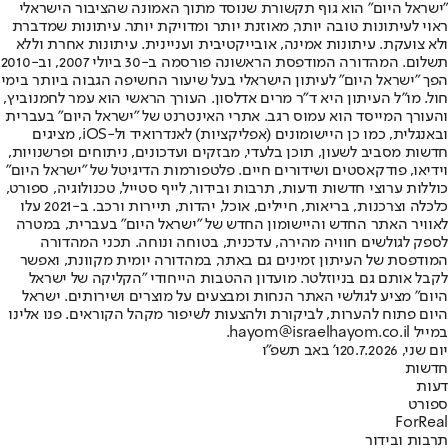
"ישראל היום" הוא גוף תקשורת שנוסד מתוך האמונה שהציבור הישראלי
ראוי לעיתונות טובה יותר, מאוזנת יותר ומדויקת יותר. עיתונות שמדברת
ולא צועקת. עיתונות אמינה, אובייקטיבית ועניינית. עיתונות אחרת וללא
תשלום. המהדורה המודפסת הראשונה פורסמה ב-30 ביולי 2007, וב-2010
הפך "ישראל היום" לעיתון הישראלי בעל שיעור החשיפה הגבוה ביותר בימי
חול. מו"ל העיתון היא ד"ר מרים אדלסון. העורך הראשי הוא עמר לחמנוביץ,
והעורך המייסד הוא עמוס רגב. אתרי האינטרנט של "ישראל היום" בעברית
ובאנגלית, כמו כן היישומונים (אפליקציות) לאנדרואיד ול-iOS, מציגים
חדשות מסביב לשעון, תוכן בלעדי, מבזקים ועדכונים, ניתוחים ופרשנויות,
וידיאו, פודקאסטים ושידורים חיים. פלטפורמות הדיגיטל של "ישראל היום"
כוללות ערוצי חדשות ודעות, תרבות ובידור, לייף סטייל, טכנולוגיה, ספורט,
כלכלה וצרכנות, בריאות, חיילים, אוכל, יהדות, תיירות ורכב. ב-2021 עלו
לאוויר האתר החדש והיישומון החדש של "ישראל היום" בעברית, במטרה
לספק לגולשים חוויה מהירה, עדכנית, בטוחה ונוחה. תכני המהדורה
המודפסת של העיתון זמינים גם באתר, במהדורה יומית מקוונת, ואפשר
לקבל אותם גם בניוזלטר. מועדון ההטבות הייחודי "הקליקה של ישראל
היום" מציע לגולשי האתר הנחות ומבצעים על מוצרים ושירותים. ישראל
היום פתוח להערות, לביקורת ולהצעות לשיפור מקהל הקוראים. פנו אלינו
במייל hayom@israelhayom.co.il.
יום שני, 20.7.2026
ו' באב תשפ"ו
חדשות
דעות
ספורט
ForReal
תרבות ובידור