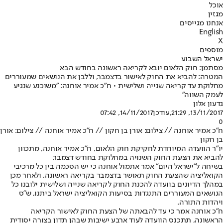
אוכל
מגזין
אנחנו מגייסים
English
X
מוספים
ישראל השבוע
מסתמן: חוק הלאום יובא לקריאה ראשונה בחודש הבא
המטרה: להביא את החוק לאישור בדצמבר, וללבן את הנושאים שמעוררים
מחלוקת עד קריאה שנייה ושלישית • ח"כ אמיר אוחנה: "משוכנע שנגיע
לעמק השווה"
גדעון אלון
13/11/2017, 21:29
,עודכן
14/11/2017, 07:42
0
ח"כ אמיר אוחנה // צילום: אורן בן חקון // ח"כ אמיר אוחנה // צילום: אורן
בן חקון
יו"ר הוועדה המיוחדת לחקיקת חוק הלאום, ח"כ אמיר אוחנה, מתכוון
להביא את הצעת החוק השנויה במחלוקת בחודש דצמבר.
בשיחה ל"ישראל היום" אמר אתמול אוחנה כי יש הסכמה בין כל מרכיבי
הקואליציה שהצעת החוק תאושר בדצמבר בקריאה ראשונה, ולאחר מכן
במהלך הדיונים בוועדה להכנת החוק לקריאה שנייה ושלישית ילובנו כל
הנושאים המעוררים התנגדות בסיעות הקואליציה ישראל ביתנו, ש"ס
ויהדות התורה.
ח"כ אוחנה אמר כי עד להבאתה של הצעת החוק לאישור הקריאה
הראשונה, תתכנס הוועדה לעוד ארבע ישיבות שבהן תדון בצורה יסודית