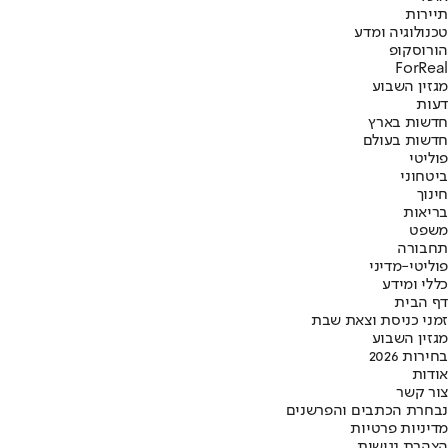
תיירות
טכנולוגיה ומדע
הורוסקופ
ForReal
מגזין השבוע
דעות
חדשות בארץ
חדשות בעולם
פוליטי
ביטחוני
חינוך
בריאות
משפט
תחבורה
פוליטי-מדיני
כללי ומידע
דף הבית
זמני כניסת וצאת שבת
מגזין השבוע
בחירות 2026
אודות
צור קשר
נבחרת הכתבים והפרשנים
מדיניות פרטיות
הצהרת נגישות