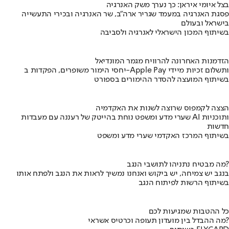
בצל איומי איראן: כך נערך משק האנרגיה
פסגת האנרגיה במעמד שגריר ארה"ב, שר האנרגיה ובכירי התעשייה
בישראל ובעולם
בשיתוף המכון הישראלי לאנרגיה ולסביבה
הזדמנות האחרונה להרוויח מגמר המונדיאל
יחסי הימור משופרים, הפקדות ב-Apple Pay ותשלום זכיות מיידי
בשיתוף המועצה להסדר ההימורים בספורט
הצצה לקמפוס שרוצה לשנות את האקדמיה
שערי מדע ומשפט נוחת בהייטק של רעננה עם מעבדות AI ותוכניות
חדשות
בשיתוף המרכז האקדמי שערי מדע ומשפט
מה מבטיח נתניהו לתושבי הנגב?
בנגב יש צמיחה, יש ביקוש ואנחנו נמשיך לראות את הנגב ולפתח אותו
בשיתוף הרשות לפיתוח הנגב
כל ההטבות שמגיעות לכם
מה ההבדל בין מועדון תעופה וכרטיס אשראי?