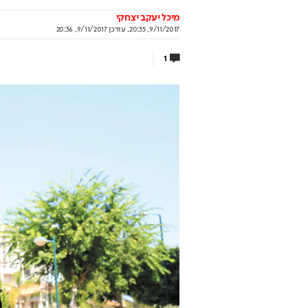
מיכל יעקב יצחקי
9/11/2017, 20:35
,
עודכן
9/11/2017, 20:36
1
ויקט החדש שמסקרן רוכשים
שיא של 600 מילי
ח תקווה
עושה מהפיכה
קבוצת אלמוג מציגה את פרויקט MALA: מגדלי
מיום האחרונים בפתח תקווה
ותשלום זכיות מיידי
תוף קבוצת אלמוג
בשיתוף המועצה להסדר הה
בספורט