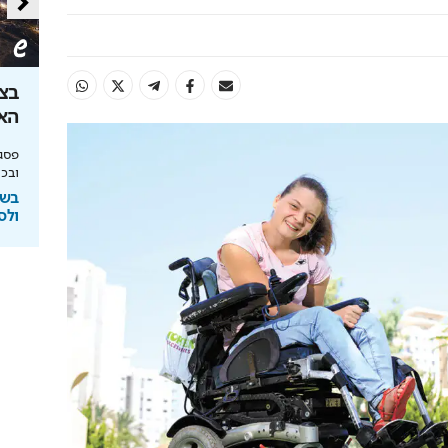
ון שקל: הטוטו
צובעים את הבית? אל תעשו את
בצל
הטעות הזו
האנ
יחסי הימור משופרים, הפקדות ב-Apple Pay
מומחה BG BOND עושה סדר על המדפים ומציג
פסגת
את מותג הצבע SIMPLY
ובכי
ימורים
בשיתוף BG BOND
בשי
ולס