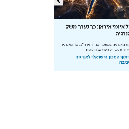
 איומי איראן: כך נערך משק
כך תחסכו בחשמל בלי 
רגיה
מהפכת האנרגיה של תדיראן: של
מידע וניהול אקלים חכם בבית
 האנרגיה במעמד שגריר ארה"ב, שר האנרגיה
רי התעשייה בישראל ובעולם
בשיתוף TADIRAN
תוף המכון הישראלי לאנרגיה
ביבה