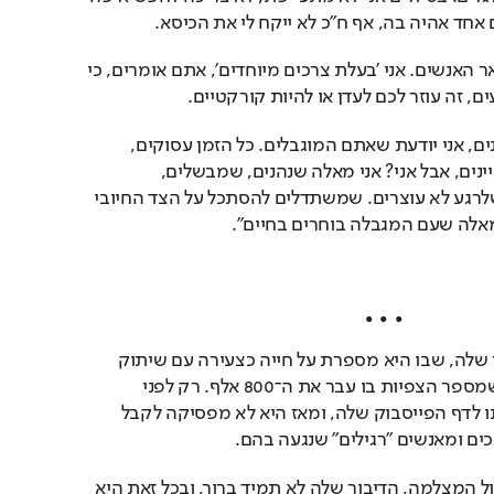
 אחד אהיה בה, אף ח"כ לא ייקח לי את הכיסא.
"אני לא מיוחדת יותר משאר האנשים. אני 'בעלת צרכים מיוחדים', אתם אומרים, כי 
ם, זה עוזר לכם לעדן או להיות קורקטיים.
"אני לא כועסת, אתם מבינים, אני יודעת שאתם המוגבלים. כל הזמן עסוקים, 
מחויבים, ויש לכם המון עניינים, אבל אני? אני מאלה שנהנים, שמבשלים, 
שמארגנים את הטיולים, שלרגע לא עוצרים. שמשתדלים להסתכל על הצד החיובי 
מאלה שעם המגבלה בוחרים בחיים".
•
•
•
ילנה בלואוס צופה בסרטון שלה, שבו היא מספרת על חייה כצעירה עם שיתוק 
מוחין, ומתקשה להאמין שמספר הצפיות בו עבר את ה־800 אלף. רק לפני 
חודשיים וחצי העלתה אותו לדף הפייסבוק שלה, ומאז היא לא מפסיקה לקבל 
ים ומאנשים "רגילים" שנגעה בהם.
בסרטון היא יושבת לבד מול המצלמה, הדיבור שלה לא תמיד ברור, ובכל זאת היא 