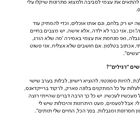
אין מה לעשות, אני צריכה להתאים את עצמי לסביבה ולמצוא פתרונות שיקלו עלי 
.
"למדתי בדרך הקשה שקשה יש רק בלחם, וגם אותו אוכלים, וכדי להמתיק עוד 
יותר, אני ממליצה על נוטלה! וכן, אני כבר לא ילדה, אלא אישה. יש מצבים בחיים 
שאני מתעצבנת שיש לי מגבלה, ואז מנחמת את עצמי באמירה 'מה שלא הורג, 
מחשל'. אם לא מבינים אותי, אכתוב בטלפון. אם חושבים שלא אצליח, אני פשוט 
עשים".
ים "רגילים"?
"בדברים מסוימים, כמו ללכת, להיות ספונטני, להוציא רישיון, לבלות בערב שישי 
ולחזור בזריחה שלמחרת, לעלות על כל המתקנים בלונה פארק, לרקוד ברייקדאנס, 
לעשות בנג'י או לטוס לחו"ל מעכשיו לעכשיו. יש כל כך הרבה דברים שהייתי רוצה 
לעשות, וכן, הם די חסרים לי. אבל לפעמים, מעט היתרונות והיכולות שיש לי 
 חסרונות ומגבלות. בסך הכל, החיים שלי תותים".