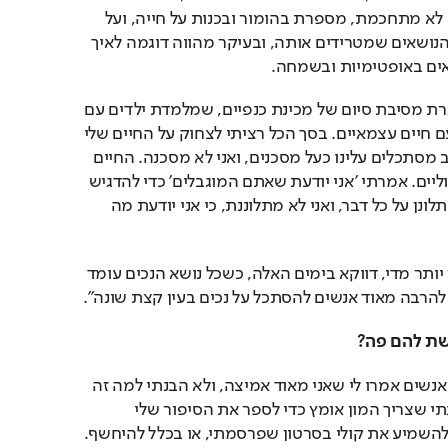
פונה אל הצופים בפשטות לא מתחכמת, מספרת בהומור ובכנות על חייה, ועל 
הדרך מותחת ביקורת על הנושאים שמטרידים אותה, ובעיקר מהווה דוגמה לאיך 
אים באופטימיות ובשמחה.
"את הסרטון עשיתי במסגרת מסיבת סיום של מכינת כנפיים, שמלמדת ילדים עם 
מוגבלויות איך להתמודד עם חיים עצמאיים. בסך הכל רציתי לצחוק על החיים שלי 
ועל מה שעובר עלי, כי לרוב מסתכלים עלינו כעל מסכנים, ואני לא מסכנה. החיים 
שלי לא כאלה כבדים ואפלוליים. אמרתי 'אני יודעת שאתם המוגבלים' כדי להדגיש 
שאנשים יכולים בקלות להתלונן על כל דבר, ואני לא מתלוננת, כי אני יודעת מה 
"אני שמחה שבלי להתכוון יותר מדי, דווקא בימים האלה, כשכל נושא הנכים עומד 
להרבה מאוד אנשים להסתכל על נכים בעין קצת שונה".
ת להם פה?
"באיזשהו מקום כן. הרבה אנשים אמרו לי שאני מאוד אמיצה, ולא הבנתי למה זה 
קשור. אחר כך הבנתי. הבנתי שצריך המון אומץ כדי לספר את הסיפור שלי 
בהרצאות שאני עושה, או להשמיע את קולי בסרטון שפרסמתי, או בכלל להיחשף. 