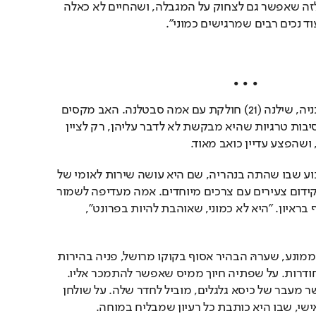
בסרטון נתתי לגיטימציה לזה שאפשר גם לצחוק על המגבלה, ושהחיים לא כאלה 
וד נכים רבים שמרגישים כמוני".
•
•
•
אנחנו נפגשות בביתה בנתניה, שילנה (21) חולקת עם אמה סבטלנה. האב מקסים 
נפטר לפני שלוש שנים בנסיבות טרגיות שהיא מבקשת לא לדבר עליהן, רק לציין 
ושהפצע עדיין כואב מאוד.
היא באה הביתה אחרי שבוע שבו שהתה בנהריה, שם היא עושה שירות לאומי של 
שנתיים בעמותת כוונים לקידום צעירים עם צרכים מיוחדים. אמה מעדיפה לשמור 
על הפרטיות ולא להשתתף בראיון. "היא לא כמוני, שאוהבת להיות בפרונט", 
היא יושבת בכיסא גלגלים ממונע, שערהּ הבהיר אסוף בקוקו מרושל, פניה בהירות 
וחלקות, ועיניה הכחולות חודרות. על שפתיה חיוך ממיס שאפשר להתמכר אליו. 
מסדרון רחב, שנועד לאפשר מעבר של כיסא גלגלים, מוביל לחדר שלה. על שולחן 
הכתיבה מונח המחשב האישי, שבו היא כותבת כל רעיון שמבליח במוחה. 