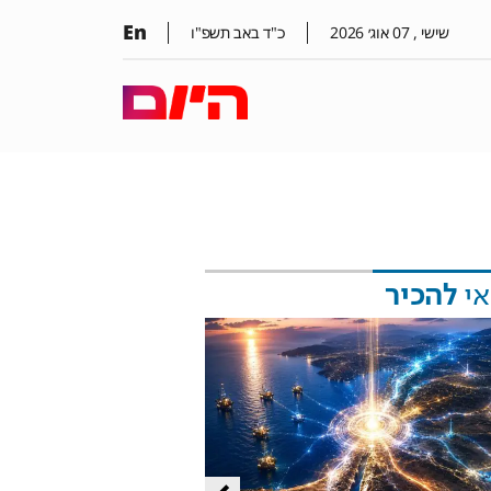
En
שישי ,
07
אוג׳
2026
כ"ד באב תשפ"ו
אי
להכיר