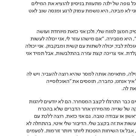
כשאנחנו מתחילות לדבר, כל גופה של ילנה מתעוות בניסיון להוציא את המילים 
מפיה באופן ברור. גם כשאני לא מבינה, היא נושמת עמוק לרגע ומנסה שוב לאט 
"בזמן הלידה לא הגיע מספיק חמצן למוח שלי, ולכן אני כזאת מיוחדת ועושה 
דברים בצורה קצת אחרת", היא מסבירה. "אם מישהו עוזר לי, אני יכולה לעשות 
כמה צעדים. בעיקרון אני אוכלת לבד, יכולה לשתות עם קשית ומבקבוק. אני יכולה 
לכתוב עם עט וגם על המקלדת. אני צריכה קצת עזרה בהתלבשות, אבל תמיד אני 
היא בוררת בקפדנות כל מילה, מתאימה אותה למסר שהיא רוצה להעביר. ויש לה 
הרבה מה לומר, בעיקר על איך אנחנו, כחברה, תופסים את "האוכלוסייה 
את לה.
"העולם קצת ממהר, ואנשים כבר התרגלו לקצב המסחרר. הם לא יודעים ליהנות 
מהרגע, מתי לקחת הפסקה של שנייה מהמירוץ אחר הדברים שלא בהכרח 
חשובים, כמו כסף, תואר ראשון או עבודה טובה. גם אני כזאת, רוצה ללכת עם 
הזרם, אבל אני גם יודעת לעשות את זה בקצב שלי. הדיבור שלי איטי, בהתחלה לא 
מבינים אותי וזה לוקח זמן, אבל אז השיחות הופכות ליותר ויותר זורמות. לפעמים 