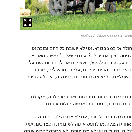
לחשוב קצת מחוץ לקופסה". ילנה בלואוס
"אני לא מסכנה, ובטח לא חולה או במצב נורא. אני לא יושבת כל היום ובוכה או 
מרחמת על עצמי ועל המשפחה. 'איך את יכולה?' אתם שואלים? פשוט מאוד - 
בשבילי זה לחיות את החיים באקסטרים. למשל, כשאני יוצאת לרחוב ונוסעת על 
המדרכה, בתור נכָה זה כל פעם רכבת הרים. ירידות, עליות, מכשולים, בורות 
נפערים. עמודים, אופניים חשמליים. כל יציאה לרחוב זו הרפתקה, ואני לא צריכה 
"כשאני מחכה לרכבת אתם דוחפים, דורכים, מזדרזים, ואני כמו מלכה, מקבלת 
רית נפרדת, כמובן בתנאי שהמעלית עובדת.
"כשאני קופצת לסופר לקנות כמה דברים לדירה, אני לא צריכה לגרד חמישה 
שקלים מהקופה או לרדוף אחרי העגלה, או לחפש איפה לשים את המצרכים. יש לי 
תמיד מקום בגב כיסא הגלגלים. בטיולים אני לא מתעייפת, לא צריכה לחפש איפה 