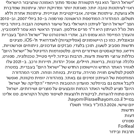
"ישראל היום" הוא גוף תקשורת שנוסד מתוך האמונה שהציבור הישראלי
ראוי לעיתונות טובה יותר, מאוזנת יותר ומדויקת יותר. עיתונות שמדברת
ולא צועקת. עיתונות אמינה, אובייקטיבית ועניינית. עיתונות אחרת וללא
תשלום. המהדורה המודפסת הראשונה פורסמה ב-30 ביולי 2007, וב-2010
הפך "ישראל היום" לעיתון הישראלי בעל שיעור החשיפה הגבוה ביותר בימי
חול. מו"ל העיתון היא ד"ר מרים אדלסון. העורך הראשי הוא עמר לחמנוביץ,
והעורך המייסד הוא עמוס רגב. אתרי האינטרנט של "ישראל היום" בעברית
ובאנגלית, כמו כן היישומונים (אפליקציות) לאנדרואיד ול-iOS, מציגים
חדשות מסביב לשעון, תוכן בלעדי, מבזקים ועדכונים, ניתוחים ופרשנויות,
וידיאו, פודקאסטים ושידורים חיים. פלטפורמות הדיגיטל של "ישראל היום"
כוללות ערוצי חדשות ודעות, תרבות ובידור, לייף סטייל, טכנולוגיה, ספורט,
כלכלה וצרכנות, בריאות, חיילים, אוכל, יהדות, תיירות ורכב. ב-2021 עלו
לאוויר האתר החדש והיישומון החדש של "ישראל היום" בעברית, במטרה
לספק לגולשים חוויה מהירה, עדכנית, בטוחה ונוחה. תכני המהדורה
המודפסת של העיתון זמינים גם באתר, במהדורה יומית מקוונת, ואפשר
לקבל אותם גם בניוזלטר. מועדון ההטבות הייחודי "הקליקה של ישראל
היום" מציע לגולשי האתר הנחות ומבצעים על מוצרים ושירותים. ישראל
היום פתוח להערות, לביקורת ולהצעות לשיפור מקהל הקוראים. פנו אלינו
במייל hayom@israelhayom.co.il.
יום שישי, 13.3.2026
כ"ד באדר תשפ"ו
חדשות
דעות
ספורט
ForReal
תרבות ובידור