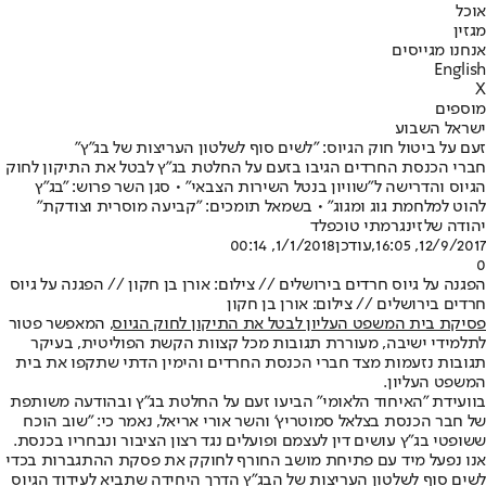
אוכל
מגזין
אנחנו מגייסים
English
X
מוספים
ישראל השבוע
זעם על ביטול חוק הגיוס: "לשים סוף לשלטון העריצות של בג"ץ"
חברי הכנסת החרדים הגיבו בזעם על החלטת בג"ץ לבטל את התיקון לחוק
הגיוס והדרישה ל"שוויון בנטל השירות הצבאי" • סגן השר פרוש: "בג"ץ
להוט למלחמת גוג ומגוג" • בשמאל תומכים: "קביעה מוסרית וצודקת"
יהודה שלזינגר
מתי טוכפלד
12/9/2017, 16:05
,עודכן
1/1/2018, 00:14
0
הפגנה על גיוס חרדים בירושלים // צילום: אורן בן חקון // הפגנה על גיוס
חרדים בירושלים // צילום: אורן בן חקון
פסיקת בית המשפט העליון לבטל את התיקון לחוק הגיוס
, המאפשר פטור
לתלמידי ישיבה, מעוררת תגובות מכל קצוות הקשת הפוליטית, בעיקר
תגובות נזעמות מצד חברי הכנסת החרדים והימין הדתי שתקפו את בית
המשפט העליון.
בוועידת "האיחוד הלאומי" הביעו זעם על החלטת בג"ץ ובהודעה משותפת
של חבר הכנסת בצלאל סמוטריץ' והשר אורי אריאל, נאמר כי: "שוב הוכח
ששופטי בג״ץ עושים דין לעצמם ופועלים נגד רצון הציבור ונבחריו בכנסת.
אנו נפעל מיד עם פתיחת מושב החורף לחוקק את פסקת ההתגברות בכדי
לשים סוף לשלטון העריצות של הבג״ץ הדרך היחידה שתביא לעידוד הגיוס