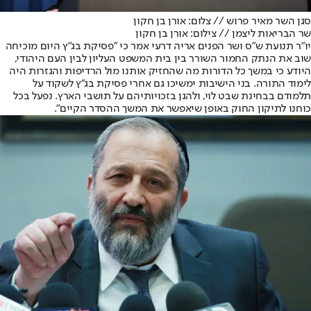
סגן השר מאיר פרוש // צלום: אורן בן חקון
שר הבריאות ליצמן // צילום: אורן בן חקון
יו"ר תנועת ש"ס ושר הפנים אריה דרעי אמר כי "פסיקת בג"ץ היום מוכיחה
שוב את הנתק החמור השורר בין בית המשפט העליון לבין העם היהודי,
היודע כי במשך כל הדורות מה שהחזיק אותנו מול הרדיפות והגזרות היה
לימוד התורה. בני הישיבות ימשיכו גם אחרי פסיקת בג"ץ לשקוד על
תלמודם בבחינת שבט לוי, ולהגן בזכויותיהם על תושבי הארץ. נפעל בכל
כוחנו לתיקון החוק באופן שיאפשר את המשך ההסדר הקיים".