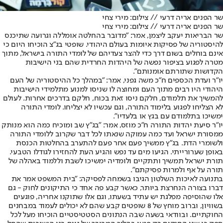
שר הפנים אריה דרעי // צילום: מירי צחי
שר הפנים אריה דרעי // צילום: מירי צחי
שר הבריאות יעקב ליצמן, אמר: "מדובר בהחלטה אומללה וגרועה שתיכנס
להיסטוריה של פסיקות איומות בעולם היהודי. שופטי בג״צ הוכיחו היום כי
אינם בוחלים בשום דרך כדי להצר צעדיהם של לומדי התורה בישראל, מתוך
מטרה לפגוע בציפור נפשה של היהדות החרדית שהם בני הישיבות
הקדושות שתורתם אומנותם".
יו"ר ועדת הכספים ח"כ משה גפני, אמר: "במהלך כל ההיסטוריה של העם
היהודי היו רבים מתוך העם ומחוצה לו שניסו למנוע מתלמידי הישיבות
להמשיך את תלמודם, חלקם ניסו זאת בכוח, חלקם בדרכים אחרות. לעולם
לא הצליחו לפגוע בלימוד התורה, וגם עכשיו לא יצליחו. לומדי התורה
ימשיכו בתלמודם עם בגץ או בלעדיו".
יו"ר סיעת יהדות התורה ח"כ מוזס, אמר: "בג"ץ שב ומוכיח כמה הוא מנותק
ממסורת ישראל ועד כמה עמוקה שנאתו לכל דבר שקרוב ללומדי התורה
ולשומרי הדת. בג"ץ ממשיך פעם אחר פעם להתערב בהחלטות הכנסת
באופן שערורייתי. הגיעו מים עד נפש והגיע העת להחזירו לגודלו הטבעי.
תורת ישראל תמשיך ותתקיים ולומדיה ימשיכו לשבת וללמוד באהלה של
תורה על אף ולמרות פסיקתם".
בתנועה לאיכות השלטון הגיבו בשמחה לפסיקה: "בית המשפט אמר את
דברו בצורה הנחרצת ביותר, כאשר קבע פה אחד כי התיקונים לחוק - גם
אלו שהוסיפה מפלגת יש עתיד בשעתו, וגם אלו שתוקנו אחריה, פוגעים
בשוויון, וברוב מוחץ של 8 שופטים קבע שהם לא יכולים לעמוד במבחנים
החוקתיים. ובוודאי בשעה שבה הנתונים הסטטיסטיים הוכיחו מעל לכל