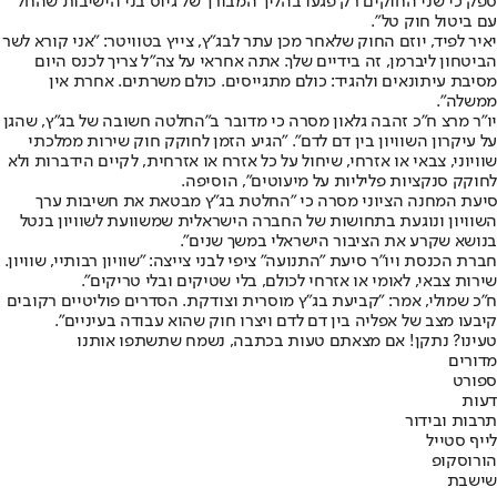
ספק כי שני החוקים רק פגעו בהליך המבורך של גיוס בני הישיבות שהחל
עם ביטול חוק טל".
יאיר לפיד, יוזם החוק שלאחר מכן עתר לבג"ץ, צייץ בטוויטר: "אני קורא לשר
הביטחון ליברמן, זה בידיים שלך. אתה אחראי על צה"ל צריך לכנס היום
מסיבת עיתונאים ולהגיד: כולם מתגייסים. כולם משרתים. אחרת אין
ממשלה".
יו"ר מרצ ח"כ זהבה גלאון מסרה כי מדובר ב"החלטה חשובה של בג"ץ, שהגן
על עיקרון השוויון בין דם לדם". "הגיע הזמן לחוקק חוק שירות ממלכתי
שוויוני, צבאי או אזרחי, שיחול על כל אזרח או אזרחית, לקיים הידברות ולא
לחוקק סנקציות פליליות על מיעוטים", הוסיפה.
⁠⁠⁠סיעת המחנה הציוני מסרה כי "החלטת בג"ץ מבטאת את חשיבות ערך
השוויון ונוגעת בתחושות של החברה הישראלית שמשוועת לשוויון בנטל
בנושא שקרע את הציבור הישראלי במשך שנים".
חברת הכנסת ויו"ר סיעת "התנועה" ציפי לבני צייצה: "שוויון רבותיי, שוויון.
שירות צבאי, לאומי או אזרחי לכולם, בלי שטיקים ובלי טריקים".
‏ח"כ שמולי, אמר: "קביעת בג"ץ מוסרית וצודקת. הסדרים פוליטיים רקובים
קיבעו מצב של אפליה בין דם לדם ויצרו חוק שהוא עבודה בעיניים".
טעינו? נתקן! אם מצאתם טעות בכתבה, נשמח שתשתפו אותנו
מדורים
ספורט
דעות
תרבות ובידור
לייף סטייל
הורוסקופ
שישבת