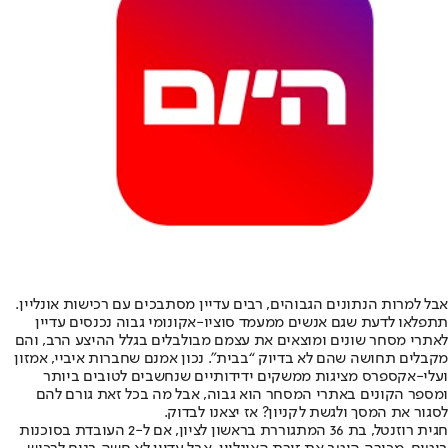
אבל למרות הנתונים הגבוהים, רבים עדיין מסתבכים עם רכישות אונליין.
תתפלאו לדעת שגם אנשים ממעמד סוציו-אקונומי גבוה נכנסים עדיין
לאתרי מסחר שונים ומוצאים את עצמם מבולבלים בגלל ההיצע הרב, והם
מקבלים תחושה שהם לא בדיוק “בבית”. נכון אמנם שחברות איביי, אמזון
ועלי-אקספרס מציגות ממשקים ידידותיים שנחשבים לטובים ביותר
ומספר הקונים באתרי המסחר הוא גבוה, אבל מה בכל זאת גורם להם
לסגור את המסך ולגשת לקניון? אז יצאנו לבדוק.
חגית רוזנטל, בת 36 המתגוררת בראשון לציון, אם ל-2 העובדת בסוכנות