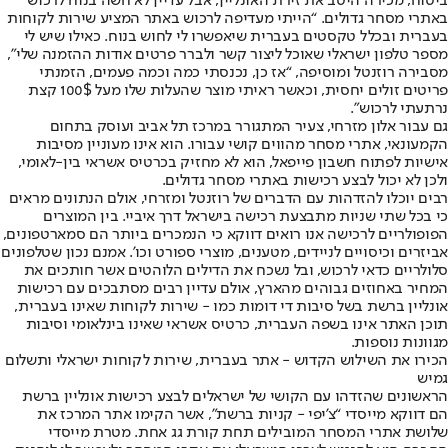
ביטוח, מכירה היטב את זירת האונליין, אבל עדיין לא חשה בנוח לרכוש
באתרי מסחר גדולים. “הייתי מעדיפה לרכוש באתר המציע שירות לקוחות
בעברית ובכלל טקסטים בעברית שיאפשרו לי לחוש בנוח. כאילו שיש לי
מספר טלפון ישראלי שאוכל ליצור קשר ולברר פרטים אודות ההזמנה שלי”,
מסבירה רוזנטל ומוסיפה, “אז כן, נכנסתי כמה וכמה פעמים, הזמנתי
פריטים זולים יחסית, וכאשר ראיתי מוצר שהעלות שלו מעל 100$ קצת
נרתעתי לרכוש”.
גם עבור אלון מזרחי, צעיר המתגורר במרכז תל אביב ועוסק בתחום
הקמעונאי, אתרי מסחר מהווים קושי עבורו. הוא אינו מעוניין מסיבות
אישיות לפתוח חשבון פייפאל, הוא לא מחזיק בכרטיס אשראי בין-לאומי,
ולכן לא יכול לבצע רכישות באתרי מסחר גדולים.
רבים יוכלו להזדהות עם הדברים של רוזנטל ומזרחי, אולם הנתונים מראים
כי בכל שתי שניות מתבצעת רכישה בישראל דרך איביי. בין המוצרים
הפופולריים לרכישה אנו רואים דווקא כי הנמכרים ביותר הם סמארטפונים,
אביזרים וכיסויים לניידים, מטענים, מוצרי ספורט וכו’. אמנם נכון שטלפונים
סלולריים כדאי לרכוש, ובל נשכח את הדילים הלוהטים אשר חותכים את
המחיר באחוזים גבוהים מהארץ, אולם עדיין רבים מסתבכים עם רכישות
אונליין ברשת בשל סיבות די דומות כמו - שירות לקוחות שאינו בעברית,
תוכן האתר אינו בשפה העברית, כרטיס אשראי שאינו בינלאומי וסיבות
מגוונות נוספות.
הכירו את השילוש הקדוש - אתר בעברית, שירות לקוחות ישראלי ותשלום
גמיש
הראשונים שהזדהו עם הקושי של ישראלים לבצע רכישות אונליין ברשת
הם דווקא מייסדי “צ’יפי - קניות ברשת”, אשר הקימו אתר המרכז את
שלושת אתרי המסחר המובילים תחת קורת גג אחת. מטרת מייסדי