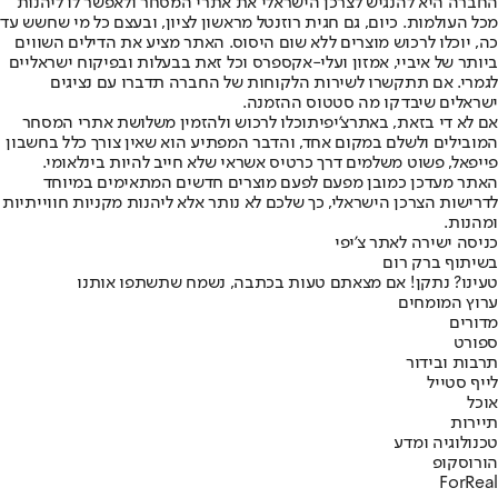
החברה היא להנגיש לצרכן הישראלי את אתרי המסחר ולאפשר לו ליהנות
מכל העולמות. כיום, גם חגית רוזנטל מראשון לציון, ובעצם כל מי שחשש עד
כה, יוכלו לרכוש מוצרים ללא שום היסוס. האתר מציע את הדילים השווים
ביותר של איביי, אמזון ועלי-אקספרס וכל זאת בבעלות ובפיקוח ישראליים
לגמרי. אם תתקשרו לשירות הלקוחות של החברה תדברו עם נציגים
ישראלים שיבדקו מה סטטוס ההזמנה.
אם לא די בזאת, באתר
צ’יפי
תוכלו לרכוש ולהזמין משלושת אתרי המסחר
המובילים ולשלם במקום אחד, והדבר המפתיע הוא שאין צורך כלל בחשבון
פייפאל, פשוט משלמים דרך כרטיס אשראי שלא חייב להיות בינלאומי.
האתר מעדכן כמובן מפעם לפעם מוצרים חדשים המתאימים במיוחד
לדרישות הצרכן הישראלי, כך שלכם לא נותר אלא ליהנות מקניות חווייתיות
ומהנות.
כניסה ישירה לאתר צ’יפי
בשיתוף ברק רום
טעינו? נתקן! אם מצאתם טעות בכתבה, נשמח שתשתפו אותנו
ערוץ המומחים
מדורים
ספורט
תרבות ובידור
לייף סטייל
אוכל
תיירות
טכנולוגיה ומדע
הורוסקופ
ForReal