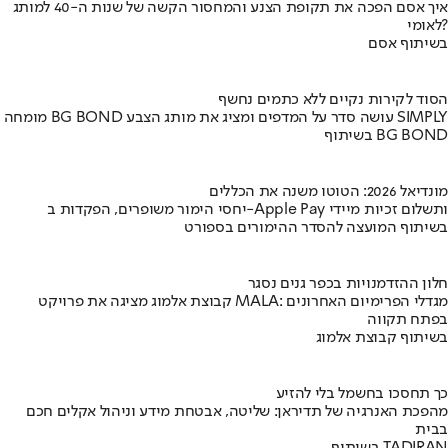
איך אסם הפכה את תקופת הצנע והמחסור הקשה של שנות ה-40 למותג
לאומי?
בשיתוף אסם
הסוד לקירות נקיים ללא כתמים נחשף
מומחה BG BOND עושה סדר על המדפים ומציג את מותג הצבע SIMPLY
בשיתוף BG BOND
מונדיאל 2026: הטוטו משנה את הכללים
יחסי הימור משופרים, הפקדות ב-Apple Pay ותשלום זכיות מיידי
בשיתוף המועצה להסדר ההימורים בספורט
חלון ההזדמנויות בכפר גנים נסגר
קבוצת אלמוג מציגה את פרויקט MALA: מגדלי הפרימיום האחרונים
בפתח תקווה
בשיתוף קבוצת אלמוג
כך תחסכו בחשמל בלי להזיע
מהפכת האנרגיה של תדיראן: שליטה, אבטחת מידע וניהול אקלים חכם
בבית