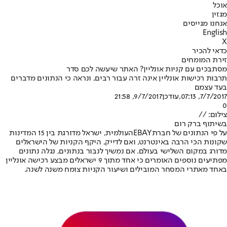
אוכל
מגזין
אנחנו מגייסים
English
X
כדאי להכיר
זירת המומחים
מסתבכים עם קניות אונליין? האתר שיעשה לכם סדר
תרבות רכישות אונליין אינה זרה עבור רבים, ונראה כי הנתונים מדברים
בעד עצמם
7/7/2017, 07:13
,עודכן
9/7/2017, 21:58
0
צילום: //
בשיתוף ברק רום
על פי הנתונים של חברת
EBAY
העולמית, ישראל מדורגת בין 15 המדינות
שקונות הכי הרבה באינטרנט, ואם לדייק, היקף הקניות של הישראלים
מדורג במקום השלישי בעולם. אם נמשיך לנבור בנתונים, נגלה נתונים
מפתיעים נוספים האומרים כי אחד מתוך 9 ישראלים מבצע רכישה אונליין
באחד מאתרי המסחר המובילים ושיעור הקניות צומח משנה לשנה.