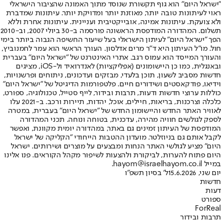
"ישראל היום" הוא גוף תקשורת שנוסד מתוך האמונה שהציבור הישראלי
ראוי לעיתונות טובה יותר, מאוזנת יותר ומדויקת יותר. עיתונות שמדברת
ולא צועקת. עיתונות אמינה, אובייקטיבית ועניינית. עיתונות אחרת וללא
תשלום. המהדורה המודפסת הראשונה פורסמה ב-30 ביולי 2007, וב-2010
הפך "ישראל היום" לעיתון הישראלי בעל שיעור החשיפה הגבוה ביותר בימי
חול. מו"ל העיתון היא ד"ר מרים אדלסון. העורך הראשי הוא עמר לחמנוביץ,
והעורך המייסד הוא עמוס רגב. אתרי האינטרנט של "ישראל היום" בעברית
ובאנגלית, כמו כן היישומונים (אפליקציות) לאנדרואיד ול-iOS, מציגים
חדשות מסביב לשעון, תוכן בלעדי, מבזקים ועדכונים, ניתוחים ופרשנויות,
וידיאו, פודקאסטים ושידורים חיים. פלטפורמות הדיגיטל של "ישראל היום"
כוללות ערוצי חדשות ודעות, תרבות ובידור, לייף סטייל, טכנולוגיה, ספורט,
כלכלה וצרכנות, בריאות, חיילים, אוכל, יהדות, תיירות ורכב. ב-2021 עלו
לאוויר האתר החדש והיישומון החדש של "ישראל היום" בעברית, במטרה
לספק לגולשים חוויה מהירה, עדכנית, בטוחה ונוחה. תכני המהדורה
המודפסת של העיתון זמינים גם באתר, במהדורה יומית מקוונת, ואפשר
לקבל אותם גם בניוזלטר. מועדון ההטבות הייחודי "הקליקה של ישראל
היום" מציע לגולשי האתר הנחות ומבצעים על מוצרים ושירותים. ישראל
היום פתוח להערות, לביקורת ולהצעות לשיפור מקהל הקוראים. פנו אלינו
במייל hayom@israelhayom.co.il.
יום שני, 15.6.2026
ל' בסיון תשפ"ו
חדשות
דעות
ספורט
ForReal
תרבות ובידור