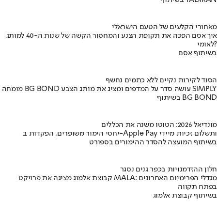
בשיתוף TADIRAN
מאחורי הקלעים של הטעם הישראלי
איך אסם הפכה את תקופת הצנע והמחסור הקשה של שנות ה-40 למותג
לאומי?
בשיתוף אסם
הסוד לקירות נקיים ללא כתמים נחשף
מומחה BG BOND עושה סדר על המדפים ומציג את מותג הצבע SIMPLY
בשיתוף BG BOND
מונדיאל 2026: הטוטו משנה את הכללים
יחסי הימור משופרים, הפקדות ב-Apple Pay ותשלום זכיות מיידי
בשיתוף המועצה להסדר ההימורים בספורט
חלון ההזדמנויות בכפר גנים נסגר
קבוצת אלמוג מציגה את פרויקט MALA: מגדלי הפרימיום האחרונים
בפתח תקווה
בשיתוף קבוצת אלמוג