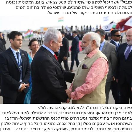
מוביל" אשר יכול לספק מי שתייה לכ-22,000 איש ביום. המכונית נכנסה
לפעולה ולבסוף השניים שתו מהמים. שיתופי פעולה בתחום המים
והטכנולוגיה היו בחזית ביקורו של מודי בישראל.
סיום ביקור מוצלח בנתב"ג // צילום: קובי גדעון, לע"מ
לאחר מכן נתניהו אף נסע עם מודי לסיבוב ברכב ההתפלה לעיני המצלמות.
בתום הסיור בחוף אולגה נסע רה"מ מודי לכנס החדשנות ישראל-הודו בו
השתתפו אנשי עסקים במלון דן בתל אביב. נתניהו קיבל בחוף שיחת טלפון
דחופה מנשיא רוסיה ולדימיר פוטין, שעסקה בעיקר במצב בסוריה – ועדכן