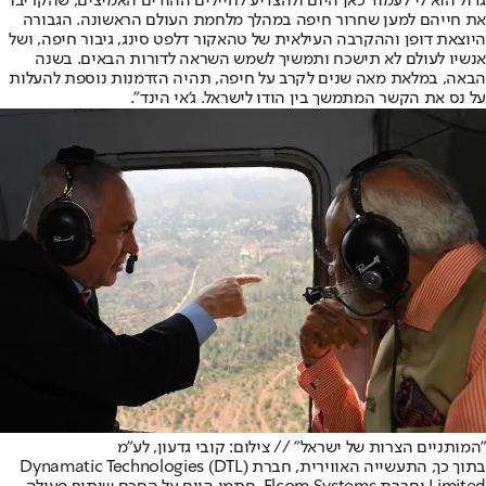
גדול הוא לי לעמוד כאן היום ולהצדיע לחיילים ההודים האמיצים, שהקריבו
את חייהם למען שחרור חיפה במהלך מלחמת העולם הראשונה. הגבורה
היוצאת דופן וההקרבה העילאית של טהאקור דלפט סינג, גיבור חיפה, ושל
אנשיו לעולם לא תישכח ותמשיך לשמש השראה לדורות הבאים. בשנה
הבאה, במלאת מאה שנים לקרב על חיפה, תהיה הזדמנות נוספת להעלות
על נס את הקשר המתמשך בין הודו לישראל. ג'אי הינד".
"המותניים הצרות של ישראל" // צילום: קובי גדעון, לע"מ
בתוך כך, התעשייה האווירית, חברת (DTL) Dynamatic Technologies