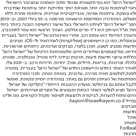
"ישראל היום" הוא גוף תקשורת שנוסד מתוך האמונה שהציבור הישראלי
ראוי לעיתונות טובה יותר, מאוזנת יותר ומדויקת יותר. עיתונות שמדברת
ולא צועקת. עיתונות אמינה, אובייקטיבית ועניינית. עיתונות אחרת וללא
תשלום. המהדורה המודפסת הראשונה פורסמה ב-30 ביולי 2007, וב-2010
הפך "ישראל היום" לעיתון הישראלי בעל שיעור החשיפה הגבוה ביותר בימי
חול. מו"ל העיתון היא ד"ר מרים אדלסון. העורך הראשי הוא עמר לחמנוביץ,
והעורך המייסד הוא עמוס רגב. אתרי האינטרנט של "ישראל היום" בעברית
ובאנגלית, כמו כן היישומונים (אפליקציות) לאנדרואיד ול-iOS, מציגים
חדשות מסביב לשעון, תוכן בלעדי, מבזקים ועדכונים, ניתוחים ופרשנויות,
וידיאו, פודקאסטים ושידורים חיים. פלטפורמות הדיגיטל של "ישראל היום"
כוללות ערוצי חדשות ודעות, תרבות ובידור, לייף סטייל, טכנולוגיה, ספורט,
כלכלה וצרכנות, בריאות, חיילים, אוכל, יהדות, תיירות ורכב. ב-2021 עלו
לאוויר האתר החדש והיישומון החדש של "ישראל היום" בעברית, במטרה
לספק לגולשים חוויה מהירה, עדכנית, בטוחה ונוחה. תכני המהדורה
המודפסת של העיתון זמינים גם באתר, במהדורה יומית מקוונת, ואפשר
לקבל אותם גם בניוזלטר. מועדון ההטבות הייחודי "הקליקה של ישראל
היום" מציע לגולשי האתר הנחות ומבצעים על מוצרים ושירותים. ישראל
היום פתוח להערות, לביקורת ולהצעות לשיפור מקהל הקוראים. פנו אלינו
במייל hayom@israelhayom.co.il.
מבזקים
חדשות
אוכל
תשחץ
ForReal
תרבות