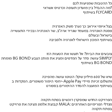
כל ההטבות שמגיעות לכם
מה ההבדל בין מועדון תעופה וכרטיס אשראי?
בשיתוף FLYCARD
בצל איומי איראן: כך נערך משק האנרגיה
פסגת האנרגיה במעמד שגריר ארה"ב, שר האנרגיה ובכירי התעשייה
בישראל ובעולם
בשיתוף המכון הישראלי לאנרגיה ולסביבה
צובעים את הבית? אל תעשו את הטעות הזו
מומחה BG BOND עושה סדר על המדפים ומציג את מותג הצבע SIMPLY
בשיתוף BG BOND
שיא של 600 מיליון שקל: הטוטו עושה מהפיכה
יחסי הימור משופרים, הפקדות ב-Apple Pay ותשלום זכיות מיידי
בשיתוף המועצה להסדר ההימורים בספורט
הפרויקט החדש שמסקרן רוכשים בפתח תקווה
קבוצת אלמוג מציגה את פרויקט MALA: מגדלי הפרימיום האחרונים
בפתח תקווה