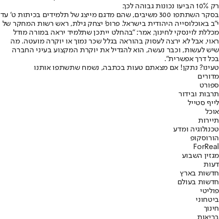
רק 10% הביעו נכונות גבוהה לכך.
בסקר השתתפו 300 משיבים, שהם מדגם מייצג של תלמידים בכיתות ט' עד
י"ב באוכלוסייה היהודית בישראל. פרופ' יצחק גילת, ראש רשות המחקר של
מכללת לוינסקי לחינוך, אמר: "בהחלט ייתכן שתלמיד יראה במורה מודל
ראוי, אבל לא ירצה לעסוק בהוראה בגלל שכר נמוך או יוקרה מועטה. מה
שיש לעשות, וכבר נעשה, הוא להגדיל את יוקרת המקצוע בעיני החברה
בכל דרך אפשרית".
טעינו? נתקן! אם מצאתם טעות בכתבה, נשמח שתשתפו אותנו
מדורים
ספורט
תרבות ובידור
לייף סטייל
אוכל
תיירות
טכנולוגיה ומדע
הורוסקופ
ForReal
מגזין השבוע
דעות
חדשות בארץ
חדשות בעולם
פוליטי
ביטחוני
חינוך
בריאות