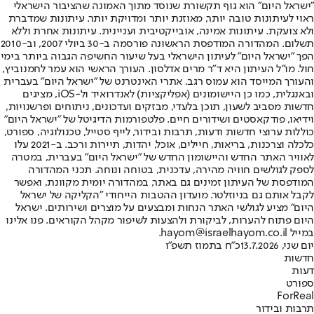
"ישראל היום" הוא גוף תקשורת שנוסד מתוך האמונה שהציבור הישראלי
ראוי לעיתונות טובה יותר, מאוזנת יותר ומדויקת יותר. עיתונות שמדברת
ולא צועקת. עיתונות אמינה, אובייקטיבית ועניינית. עיתונות אחרת וללא
תשלום. המהדורה המודפסת הראשונה פורסמה ב-30 ביולי 2007, וב-2010
הפך "ישראל היום" לעיתון הישראלי בעל שיעור החשיפה הגבוה ביותר בימי
חול. מו"ל העיתון היא ד"ר מרים אדלסון. העורך הראשי הוא עמר לחמנוביץ,
והעורך המייסד הוא עמוס רגב. אתרי האינטרנט של "ישראל היום" בעברית
ובאנגלית, כמו כן היישומונים (אפליקציות) לאנדרואיד ול-iOS, מציגים
חדשות מסביב לשעון, תוכן בלעדי, מבזקים ועדכונים, ניתוחים ופרשנויות,
וידיאו, פודקאסטים ושידורים חיים. פלטפורמות הדיגיטל של "ישראל היום"
כוללות ערוצי חדשות ודעות, תרבות ובידור, לייף סטייל, טכנולוגיה, ספורט,
כלכלה וצרכנות, בריאות, חיילים, אוכל, יהדות, תיירות ורכב. ב-2021 עלו
לאוויר האתר החדש והיישומון החדש של "ישראל היום" בעברית, במטרה
לספק לגולשים חוויה מהירה, עדכנית, בטוחה ונוחה. תכני המהדורה
המודפסת של העיתון זמינים גם באתר, במהדורה יומית מקוונת, ואפשר
לקבל אותם גם בניוזלטר. מועדון ההטבות הייחודי "הקליקה של ישראל
היום" מציע לגולשי האתר הנחות ומבצעים על מוצרים ושירותים. ישראל
היום פתוח להערות, לביקורת ולהצעות לשיפור מקהל הקוראים. פנו אלינו
במייל hayom@israelhayom.co.il.
יום שני, 13.7.2026
כ"ח בתמוז תשפ"ו
חדשות
דעות
ספורט
ForReal
תרבות ובידור