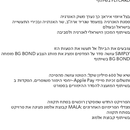
בשיתוף FLYCARD
בצל איומי איראן: כך נערך משק האנרגיה
פסגת האנרגיה במעמד שגריר ארה"ב, שר האנרגיה ובכירי התעשייה
בישראל ובעולם
בשיתוף המכון הישראלי לאנרגיה ולסביבה
צובעים את הבית? אל תעשו את הטעות הזו
מומחה BG BOND עושה סדר על המדפים ומציג את מותג הצבע SIMPLY
בשיתוף BG BOND
שיא של 600 מיליון שקל: הטוטו עושה מהפיכה
יחסי הימור משופרים, הפקדות ב-Apple Pay ותשלום זכיות מיידי
בשיתוף המועצה להסדר ההימורים בספורט
הפרויקט החדש שמסקרן רוכשים בפתח תקווה
קבוצת אלמוג מציגה את פרויקט MALA: מגדלי הפרימיום האחרונים
בפתח תקווה
בשיתוף קבוצת אלמוג