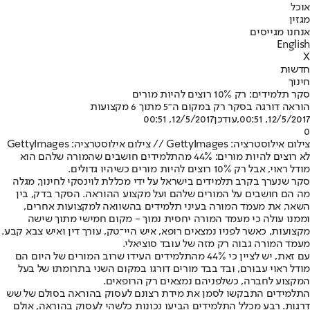
אוכל
מגזין
אנחנו מגייסים
English
X
חדשות
חינוך
סקר תלמידים: רק 10% רוצים להיות מורים
הוראה דורגה בסקר רק במקום ה־5 מתוך 6 מקצועות
12/5/2017, 00:51
,עודכן
12/5/2017, 00:51
0
צילום אילוסטרציה: GettyImages // צילום אילוסטרציה: GettyImages
לא רוצים להיות מורים: 44% מהתלמידים חושבים שהמורה שלהם הוא
מודל ראוי, אבל רק 10% רוצים להיות מורים כשיהיו גדולים.
סקר שנערך בקרב תלמידים בישראל על ידי מכללת לוינסקי לחינוך, מגלה
מה הם חושבים על המורים שלהם ועל מקצוע ההוראה. הסקר בדק, בין
השאר, את מעמד המורה בעיני תלמידים בהשוואה למקצועות אחרים,
וממנו עולה כי מעמד המורה יחסית נמוך - מקום חמישי מתוך שישה
מקצועות, כאשר לפניו נמצאים רופא, איש היי־טק, עורך דין ואיש צבא קבע.
מעמד המורה גבוה רק מזה של עובד סוציאלי.
עם זאת, יש לציין כי 44% מהתלמידים העידו שרוב המורים של היום הם
מודל ראוי עבורם, ובד בבד מורים דורגו במקום השני בתרומתו של בעל
המקצוע לחברה, כשלפניהם נמצאים רק הרופאים.
התלמידים התבקשו לסמן את מידת רצונם לעסוק בהוראה בסולם של שש
דרגות. רבע מכלל התלמידים הביעו נכונות כלשהי לעסוק בהוראה, אולם