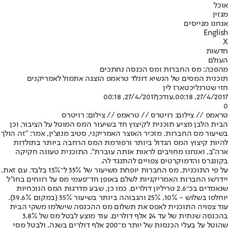
אוכל
מגזין
אנחנו מגייסים
English
X
חדשות
העולם
מהפכה: מס החברות ומס הכנסה נחתכים
תוכנית המסים של הנשיא דונלד טראמפ הוצגה אתמול לאמריקנים
חזי שטרנליכט
ארז לין
27/4/2017, 00:18
,עודכן
27/4/2017, 00:18
0
טראמפ // צילום: רויטרס // טראמפ // צילום: רויטרס
הבית הלבן מציע תוכנית לקיצוץ חד בשיעור המס המוטל על הציבור, וכן
בשיעור מס החברות. מזכיר האוצר האמריקני, סטיב מנוצ'ין, אמר: "זה הולך
להיות קיצוץ המס הגדול ביותר ורפורמת המס הרחבה ביותר בתולדות
ארה"ב, ואנחנו מחויבים לראות אותה עוברת". התוכנית טעונה חקיקה
בקונגרס והדמוקרטים צפויים להתנגד לה.
על פי התוכנית, מס החברות יופחת משיעור של 35% ל־15% בלבד. עם זאת,
יידרשו החברות האמריקניות לשלם באופן חד־פעמי מס על רווחים בחו"ל
שנאמדים בכ־2.6 טריליון דולרים. כמו כן, שבע מדרגות המס הנוכחיות
יוחלפו בשלוש - 10%, 25% והגבוהה ביותר בשיעור 35% (במקום 39.6%).
עוד צפויה התוכנית לאפס את תשלום מס ההכנסה שישלמו משקי הבית
בהכנסה שנתית של עד 24 אלף דולרים. עוד מוצע לבטל מס של 3.8%
שהוטל על בעלי הכנסות של יותר מ־200 אלף דולרים בשנה, ולבטל מסי