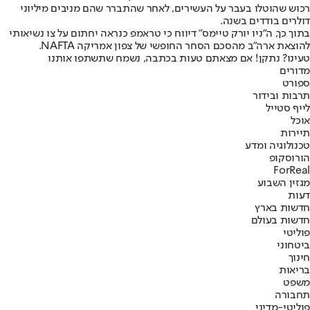
רכוש שהוטלו בעבר על העשירים, לאחר שהתברר שהם מניבים מיליוני
דולרים בודדים בשנה.
בתוך כך, ה"ניו יורק טיימס" דיווח כי טראמפ כנראה יחתום על צו נשיאותי
להוצאת ארה"ב מהסכם הסחר החופשי של צפון אמריקה NAFTA.
טעינו? נתקן! אם מצאתם טעות בכתבה, נשמח שתשתפו אותנו
מדורים
ספורט
תרבות ובידור
לייף סטייל
אוכל
תיירות
טכנולוגיה ומדע
הורוסקופ
ForReal
מגזין השבוע
דעות
חדשות בארץ
חדשות בעולם
פוליטי
ביטחוני
חינוך
בריאות
משפט
תחבורה
פוליטי-מדיני