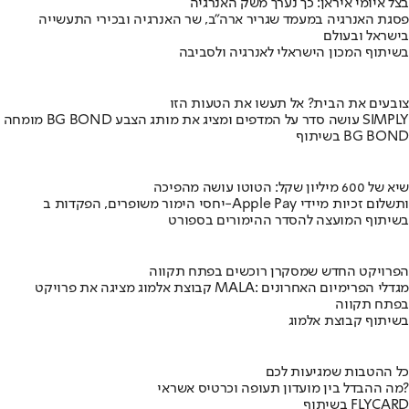
בצל איומי איראן: כך נערך משק האנרגיה
פסגת האנרגיה במעמד שגריר ארה"ב, שר האנרגיה ובכירי התעשייה
בישראל ובעולם
בשיתוף המכון הישראלי לאנרגיה ולסביבה
צובעים את הבית? אל תעשו את הטעות הזו
מומחה BG BOND עושה סדר על המדפים ומציג את מותג הצבע SIMPLY
בשיתוף BG BOND
שיא של 600 מיליון שקל: הטוטו עושה מהפיכה
יחסי הימור משופרים, הפקדות ב-Apple Pay ותשלום זכיות מיידי
בשיתוף המועצה להסדר ההימורים בספורט
הפרויקט החדש שמסקרן רוכשים בפתח תקווה
קבוצת אלמוג מציגה את פרויקט MALA: מגדלי הפרימיום האחרונים
בפתח תקווה
בשיתוף קבוצת אלמוג
כל ההטבות שמגיעות לכם
מה ההבדל בין מועדון תעופה וכרטיס אשראי?
בשיתוף FLYCARD