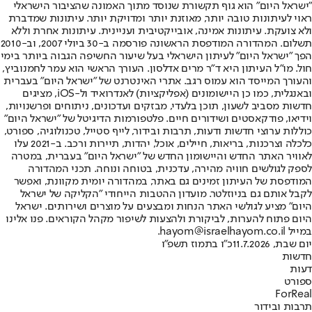
"ישראל היום" הוא גוף תקשורת שנוסד מתוך האמונה שהציבור הישראלי
ראוי לעיתונות טובה יותר, מאוזנת יותר ומדויקת יותר. עיתונות שמדברת
ולא צועקת. עיתונות אמינה, אובייקטיבית ועניינית. עיתונות אחרת וללא
תשלום. המהדורה המודפסת הראשונה פורסמה ב-30 ביולי 2007, וב-2010
הפך "ישראל היום" לעיתון הישראלי בעל שיעור החשיפה הגבוה ביותר בימי
חול. מו"ל העיתון היא ד"ר מרים אדלסון. העורך הראשי הוא עמר לחמנוביץ,
והעורך המייסד הוא עמוס רגב. אתרי האינטרנט של "ישראל היום" בעברית
ובאנגלית, כמו כן היישומונים (אפליקציות) לאנדרואיד ול-iOS, מציגים
חדשות מסביב לשעון, תוכן בלעדי, מבזקים ועדכונים, ניתוחים ופרשנויות,
וידיאו, פודקאסטים ושידורים חיים. פלטפורמות הדיגיטל של "ישראל היום"
כוללות ערוצי חדשות ודעות, תרבות ובידור, לייף סטייל, טכנולוגיה, ספורט,
כלכלה וצרכנות, בריאות, חיילים, אוכל, יהדות, תיירות ורכב. ב-2021 עלו
לאוויר האתר החדש והיישומון החדש של "ישראל היום" בעברית, במטרה
לספק לגולשים חוויה מהירה, עדכנית, בטוחה ונוחה. תכני המהדורה
המודפסת של העיתון זמינים גם באתר, במהדורה יומית מקוונת, ואפשר
לקבל אותם גם בניוזלטר. מועדון ההטבות הייחודי "הקליקה של ישראל
היום" מציע לגולשי האתר הנחות ומבצעים על מוצרים ושירותים. ישראל
היום פתוח להערות, לביקורת ולהצעות לשיפור מקהל הקוראים. פנו אלינו
במייל hayom@israelhayom.co.il.
יום שבת, 11.7.2026
כ"ו בתמוז תשפ"ו
חדשות
דעות
ספורט
ForReal
תרבות ובידור