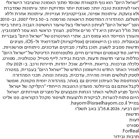
"ישראל היום" הוא גוף תקשורת שנוסד מתוך האמונה שהציבור הישראלי
ראוי לעיתונות טובה יותר, מאוזנת יותר ומדויקת יותר. עיתונות שמדברת
ולא צועקת. עיתונות אמינה, אובייקטיבית ועניינית. עיתונות אחרת וללא
תשלום. המהדורה המודפסת הראשונה פורסמה ב-30 ביולי 2007, וב-2010
הפך "ישראל היום" לעיתון הישראלי בעל שיעור החשיפה הגבוה ביותר בימי
חול. מו"ל העיתון היא ד"ר מרים אדלסון. העורך הראשי הוא עמר לחמנוביץ,
והעורך המייסד הוא עמוס רגב. אתרי האינטרנט של "ישראל היום" בעברית
ובאנגלית, כמו כן היישומונים (אפליקציות) לאנדרואיד ול-iOS, מציגים
חדשות מסביב לשעון, תוכן בלעדי, מבזקים ועדכונים, ניתוחים ופרשנויות,
וידיאו, פודקאסטים ושידורים חיים. פלטפורמות הדיגיטל של "ישראל היום"
כוללות ערוצי חדשות ודעות, תרבות ובידור, לייף סטייל, טכנולוגיה, ספורט,
כלכלה וצרכנות, בריאות, חיילים, אוכל, יהדות, תיירות ורכב. ב-2021 עלו
לאוויר האתר החדש והיישומון החדש של "ישראל היום" בעברית, במטרה
לספק לגולשים חוויה מהירה, עדכנית, בטוחה ונוחה. תכני המהדורה
המודפסת של העיתון זמינים גם באתר, במהדורה יומית מקוונת, ואפשר
לקבל אותם גם בניוזלטר. מועדון ההטבות הייחודי "הקליקה של ישראל
היום" מציע לגולשי האתר הנחות ומבצעים על מוצרים ושירותים. ישראל
היום פתוח להערות, לביקורת ולהצעות לשיפור מקהל הקוראים. פנו אלינו
במייל hayom@israelhayom.co.il.
יום רביעי, 5.8.2026
כ"ב באב תשפ"ו
חדשות
דעות
ספורט
ForReal
תרבות ובידור