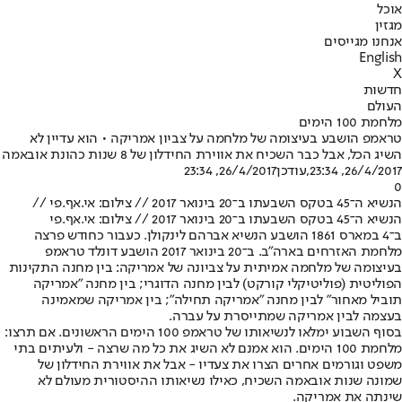
אוכל
מגזין
אנחנו מגייסים
English
X
חדשות
העולם
מלחמת 100 הימים
טראמפ הושבע בעיצומה של מלחמה על צביון אמריקה • הוא עדיין לא
השיג הכל, אבל כבר השכיח את אווירת החידלון של 8 שנות כהונת אובאמה
26/4/2017, 23:34
,עודכן
26/4/2017, 23:34
0
הנשיא ה־45 בטקס השבעתו ב־20 בינואר 2017 // צילום: אי.אף.פי //
הנשיא ה־45 בטקס השבעתו ב־20 בינואר 2017 // צילום: אי.אף.פי
ב־4 במארס 1861 הושבע הנשיא אברהם לינקולן. כעבור כחודש פרצה
מלחמת האזרחים בארה"ב. ב־20 בינואר 2017 הושבע דונלד טראמפ
בעיצומה של מלחמה אמיתית על צביונה של אמריקה: בין מחנה התקינות
הפוליטית (פוליטיקלי קורקט) לבין מחנה הדוגרי; בין מחנה "אמריקה
תוביל מאחור" לבין מחנה "אמריקה תחילה"; בין אמריקה שמאמינה
בעצמה לבין אמריקה שמתייסרת על עברה.
בסוף השבוע ימלאו לנשיאותו של טראמפ 100 הימים הראשונים. אם תרצו:
מלחמת 100 הימים. הוא אמנם לא השיג את כל מה שרצה - ולעיתים בתי
משפט וגורמים אחרים הצרו את צעדיו - אבל את אווירת החידלון של
שמונה שנות אובאמה השכיח, כאילו נשיאותו ההיסטורית מעולם לא
שינתה את אמריקה.