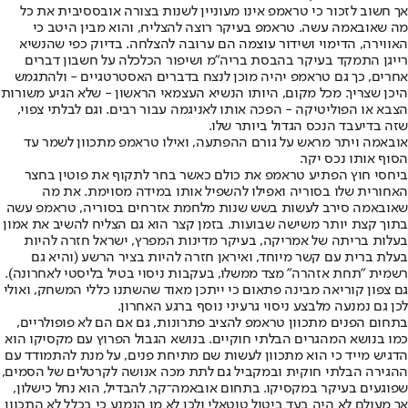
אך חשוב לזכור כי טראמפ אינו מעוניין לשנות בצורה אובססיבית את כל
מה שאובאמה עשה. טראמפ בעיקר רוצה להצליח, והוא מבין היטב כי
האווירה, הדימוי ושידור עוצמה הם ערובה להצלחה. בדיוק כפי שהנשיא
רייגן התמקד בעיקר בהבסת בריה"מ ושיפור הכלכלה על חשבון דברים
אחרים, כך גם טראמפ יהיה מוכן לנצח בדברים האסטרטגיים - ולהתגמש
היכן שצריך. מכל מקום, היותו הנשיא העצמאי הראשון - שלא הגיע משורות
הצבא או הפוליטיקה - הפכה אותו לאניגמה עבור רבים. וגם לבלתי צפוי,
שזה בדיעבד הנכס הגדול ביותר שלו.
אובאמה ויתר מראש על גורם ההפתעה, ואילו טראמפ מתכוון לשמר עד
הסוף אותו נכס יקר.
ביחסי חוץ הפתיע טראמפ את כולם כאשר בחר לתקוף את פוטין בחצר
האחורית שלו בסוריה ואפילו להשפיל אותו במידה מסוימת. את מה
שאובאמה סירב לעשות בשש שנות מלחמת אזרחים בסוריה, טראמפ עשה
בתוך קצת יותר משישה שבועות. בזמן קצר הוא גם הצליח להשיב את אמון
בעלות בריתה של אמריקה, בעיקר מדינות המפרץ, ישראל חזרה להיות
בעלת ברית עם קשר מיוחד, ואיראן חזרה להיות בציר הרשע (והיא גם
רשמית "תחת אזהרה" מצד ממשלו, בעקבות ניסוי בטיל בליסטי לאחרונה).
גם צפון קוריאה מבינה פתאום כי ייתכן מאוד שהשתנו כללי המשחק, ואולי
לכן גם נמנעה מלבצע ניסוי גרעיני נוסף ברגע האחרון.
בתחום הפנים מתכוון טראמפ להציב פתרונות, גם אם הם לא פופולריים,
כמו בנושא המהגרים הבלתי חוקיים. בנושא הגבול הפרוץ עם מקסיקו הוא
הדגיש מייד כי הוא מתכוון לעשות שם מתיחת פנים, על מנת להתמודד עם
ההגירה הבלתי חוקית ובמקביל גם לתת מכה אנושה לקרטלים של הסמים,
שפוגעים בעיקר במקסיקו. בתחום אובאמה־קר, להבדיל, הוא נחל כישלון,
אך מעולם לא היה בעד ביטול טוטאלי ולכן לא מן הנמנע כי בכלל לא התכוון