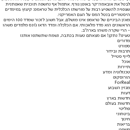
לבטל את אובאמה־קר באופן גורף. אתמול אף נחשפה תוכנית שאפתנית
שצפויה להשפיע רבות על מורשתו הכלכלית של טראמפ: קיצוץ במימדים
היסטוריים בנטל המס על העם האמריקני.
מאזן הביניים של טראמפ אינו מושלם, אבל חשוב לזכור שמדד 100 הימים
הראשונים הוא מדד מלאכותי. אם הכלכלה ומדד הדאו ג'ונס מלמדים משהו
- הרי שקרה משהו בארה"ב.
טעינו? נתקן! אם מצאתם טעות בכתבה, נשמח שתשתפו אותנו
מדורים
ספורט
תרבות ובידור
לייף סטייל
אוכל
תיירות
טכנולוגיה ומדע
הורוסקופ
ForReal
מגזין השבוע
דעות
חדשות בארץ
חדשות בעולם
פוליטי
ביטחוני
חינוך
בריאות
משפט