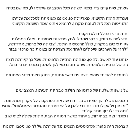
צרפת התעוררה אתמול למציאות פוליטית שאינה רגילה אליה. סילוקן של שתי המפלגות הממסדיות מקידמת הבמה הפך את הסבב השני בבחירות לנשיאות, שיתקיים ב־7 במאי, לשונה מכל הסבבים שקדמו לו, מה שמבטיח
מדת הימין הקיצוני, מארין לה פן, אמנם מעוניינת לסכל את עלייתו
תגייסות הכללית לטובת מקרון, להוציא את מועמד השמאל הקיצוני
ת הופרע והכללים לא תקפים.
דע לפרוש בזמן, ברגע שהחלו לצוץ פרשיות שחיתות. ואילו במפלגת
 תומכים במקרון, כולל פרנסואה הולנד. "צביונה של צרפת, אחדותה,
ל "להגן על הערכים שיכולים לאחד את הצרפתים בצומת כה מרכזי עבור
חנו עוד לא שם. לה פן, מנהיגת החזית הלאומית, שכל כך קיוותה לנצח
יס תמיכה רחבה יותר בסיבוב השני ולנצח. נציגיה של החזית הלאומית, שהסתובבו מאולפן לאולפן כמנצחים ביום א',
מקרון אמנם ניצח בצורה מרשימה והגיע למקום הראשון למרות חוסר ניסיונו, גילו הצעיר והעובדה שאין לו מפלגה של ממש אלא תנועה שרק הקים, אבל חייבים להודות שהוא ניצח עם כ־24 אחוזים, רחוק מאוד מ־31 האחוזים
העיתון הימני הצרפתי "לה פיגארו" דיבר אתמול על "הפספוס הגדול", מכיוון שמועמד הימין הפסיד בבחירות שהיה אמור לנצח בהליכה, אחרי הכישלון של 5 שנות שלטון של פרנסואה הולנד. מבחינת העיתון, המצביעים
ד מהלגיטימציה שמקבלת מארין לה פן ומהצלחתה לגרוף יותר קולות מב־2012 ובכך לשבור שיא עבור מפלגתה. לה פן, מצידה, כבר חידשה את המתקפה על מקרון ומתכוונת
ם מפיגועי טרור. אתמול היא קראה למקרון "נמושה" מכיוון ש"אין לו תוכנית כדי להגן על הצרפתים מהטרור האיסלאמי". אמש
ה כדי לגרוף יותר קולות.
פן בסיבוב השני ויקבל 61 אחוזים מהקולות, בעוד היא תגרוף רק 39 אחוזים. אך שבועיים הם מונחי נצח בבחירות, בייחוד כאשר הסוגיה הביטחונית עלולה לצוף שוב
רפת היה סוער: אנרכיסטים הפגינו נגד עלייתה של לה פן, ניפצו חלונות