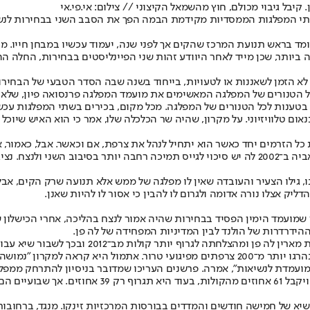
. קיבל גיבוי מכולם, חוץ מהשמאל הקיצוני // צילום: אי.פי.אי
מד בראש תנועת המרכז שהקים אך לפני שנה, יעמוד עכשיו במבחן חייו. מוע
ותר, שכן מייד לאחר היוודע זהות שני הפיינליסטים בבחירות, החלה הה
לא הזמן לשאננות או לטעויות, בייחוד בשנה שבה הסדר הטבעי של הבחירו
כל הטנורים של המפלגה המאשימים את מועמד המפלגה פרנסואה פיון, שלא י
טענות לכל הטנורים של המפלגה. מכל מקום, בכירים בשתי המפלגות עכשיו
אום טלוויזיוני. על מקרון, שהיה שר הכלכלה שלו, אמר כי הוא האיש שיוכ
 הזרמים יחד כאשר הוא יתחיל לנהל את צרפת, אם וכאשר. אבל, כאמור, אנ
בסיבוב הראשון ובסוף סיימה שנייה (כ־21 אחוזים), משוכנעת כי להבדיל מאביה ב־2002 לה יש סיכוי לגי
ההידרדרות של הולנד לבין המדיניות המפחידה של לה פן.
הולנד, כמו שאר הממסד מימין ומשמאל, חושש מאו
למתג אותו כדמות שתמשיך בחידלון הביטחוני של הולנד, שבמהלך כהונתו נהרגו יותר מ־200 צרפתי
ועמדת לנשיאות", אמרה. פרשנים העריכו שמדובר בניסיון להתרחק ממפלגת
הסקר של מכון Opinionway מראה כי מקרון יביס את לה 
יא של חמישה חודשים והמדדים בבורסות המרכזיות זינקו. מנגד, ברחובות צ