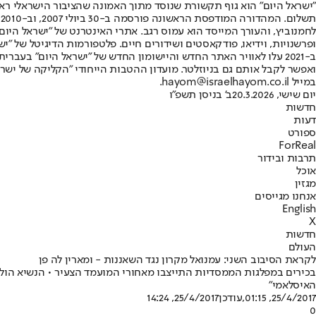
"ישראל היום" הוא גוף תקשורת שנוסד מתוך האמונה שהציבור הישראלי ראוי 
ת
ופרשנויות, וידיאו, פודקאסטים ושידורים חיים. פלטפורמות הדיגיטל של "ישרא
ב-2021 עלו לאוויר האתר החדש והיישומון החדש של "ישראל היום" בע
ואפשר לקבל אותם גם בניוזלטר. מועדון ההטבות הייחודי "הקליקה של ישרא
במייל hayom@israelhayom.co.il.
יום שישי, 20.3.2026
ב' בניסן תשפ"ו
חדשות
דעות
ספורט
ForReal
תרבות ובידור
אוכל
מגזין
אנחנו מגייסים
English
X
חדשות
העולם
לקראת הסיבוב השני: עמנואל מקרון נגד השאננות - ומארין לה פן
בכירים במפלגות הממסדיות התייצבו מאחורי המועמד הצעיר • הנשיא הולנד
האיסלאמי"
25/4/2017, 01:15
,עודכן
25/4/2017, 14:24
0