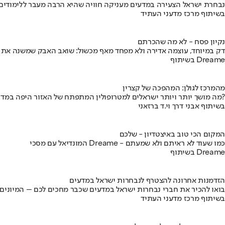
נבחרת ישראל הצעירה במדעים מעניקה חוויה שהיא הרבה מעבר ללימודים
בשיתוף מרכז מדעני העתיד
נקיון פסח - לא מה שהכרתם
דק במיוחד, עוצמה אדירה ולא מפחד מאף מכשול: שואב האבק שמשנה את
בשיתוף Dreame
מהמרכז לגולן: המהפכה של קצרין
מה מושך יותר ויותר ישראלים למטרופולין המתפתח של האזור היפה במדינה?
בשיתוף אבני דרך וי.ד ברזאני
המקום הכי טוב באיצטדיון - שלכם
המונדיאל עם מסכי Dreame - כמו שעוד לא ראיתם ולא שמעתם
בשיתוף Dreame
הזדמנות אחרונה להצטרף לנבחרות ישראל במדעים
בואו להכיר את חברי נבחרות ישראל במדעים שכבר מחכים לכם – המיונים
בשיתוף מרכז מדעני העתיד