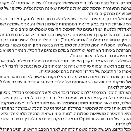
מקרון. קיבל גיבוי מכולם, חוץ מהשמאל הקיצוני // צילום: אי.פי.אי // מקרון
שבועיים מרתקים ביותר.
עמנואל מקרון, המועמד הצעיר שמעולם לא נבחר בחייו לתפקיד ציבורי ושעו
המטאורית ולקבל במקומו את המפתחות לארמון האליזה, אך משימתה קשה בי
ז'אן־לוק מלנשון ועוד נציגים של השמאל הקיצוני שממלאים פיהם מים.
הסקרים בעד מקרון ויש הטוענים כי הקשה כבר מאחוריו. אבל מבחינתו זה 
בימין המסורתי (מפלגת "הרפובליקנים") כבר החלו חיסולי החשבונות בין 
השלטון, המפלגה הסוציאליסטית שמועמדה בנואה המון הובס כצפוי, באים ב
חברותה באיחוד האירופי ומיקומה בעולם מונחים על הכף", הזהיר הנשיא בנ
אירופה, עבור העולם ועבור צרפת".
השאלה כעת היא אם מקרון הצעיר וחסר הנציגים בפרלמנט יצליח לאחד את כל
אמרו כי התוצאה של מקרון הפיחה בהם אופטימיות.
של סרקוזי ב־2007 או 28 האחוזים של הולנד ב־2012. עובדה זו צריכה אולי להדליק אצלו נורה אדומה ולגרום לו להבין כי אסור לו להיות שאנן.
סיבות לדאגה
הצרפתים ילכו לקלפי בעוד שבועיים כדי לבחור בין דבר לכולרה, בין המשך 
היא התפטרה מנשיאות מפלגתה. "כעת איני נשיאת 'החזית הלאומית', אלא מ
לכותרות.
מכל מקום, היבשת כולה נושמת לרווחה. לאחר הסבב הראשון, הגיע היורו לש