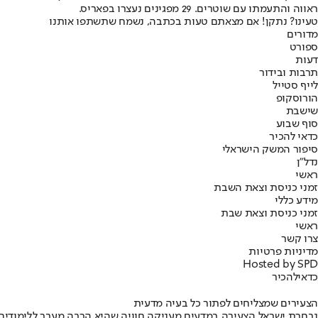
ראווה והתעמתו עם שוטרים. 29 מפגינים נעצרו בפאריס.
טעינו? נתקן! אם מצאתם טעות בכתבה, נשמח שתשתפו אותנו
מדורים
ספורט
דעות
תרבות ובידור
לייף סטייל
הורוסקופ
שישבת
סוף שבוע
כדאי להכיר
סיפור המשק הישראלי
נדל"ן
ראשי
זמני כניסת וצאת השבת
מידע כללי
זמני כניסת וצאת שבת
ראשי
צרו קשר
מדיניות פרטיות
Hosted by SPD
כדאי
להכיר
הצעירים שמצליחים לפתור כל בעיה מדעית
נבחרת ישראל הצעירה במדעים מעניקה חוויה שהיא הרבה מעבר ללימודים