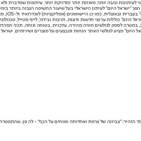
לעיתונות טובה יותר, מאוזנת יותר ומדויקת יותר. עיתונות שמדברת ולא צ
שלום. המהדורה המודפסת הראשונה פורסמה ב-30 ביולי 2007, וב-2010 הפך "ישראל היום" לעיתון הישראלי בעל שי
לחמנוביץ,
ל היום" כוללות ערוצי חדשות ודעות, תרבות ובידור, לייף סטייל, טכנולוגיה
ברית, במטרה לספק לגולשים חוויה מהירה, עדכנית, בטוחה ונוחה. תכני המה
ל היום" מציע לגולשי האתר הנחות ומבצעים על מוצרים ושירותים. ישראל 
 הזהיר: "צביונה של צרפת ואחדותה מונחים על הכף" • לה פן, שהתפטרה מ