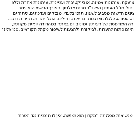
ועקת. עיתונות אמינה, אובייקטיבית ועניינית. עיתונות אחרת וללא
עור החשיפה הגבוה ביותר בימי חול. מו"ל העיתון היא ד"ר מרים אדלסון. העורך הראשי הוא עמר
 והעורך המייסד הוא עמוס רגב. אתרי האינטרנט של "ישראל היום" בעברית ובאנגלית, כמו כן היישומונים (אפליקציות) לאנדרואיד ול-iOS, מציגים חדשות מסביב לשעון, תוכן בלעדי, מבזקים ועדכונים, ניתוחים
, ספורט, כלכלה וצרכנות, בריאות, חיילים, אוכל, יהדות, תיירות ורכב.
דורה המודפסת של העיתון זמינים גם באתר, במהדורה יומית מקוונת,
היום פתוח להערות, לביקורת ולהצעות לשיפור מקהל הקוראים. פנו אלינו
נשיאות מפלגתה: "מקרון הוא נמושה, אין לו תוכנית נגד הטרור