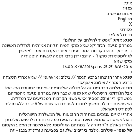
אוכל
מגזין
אנחנו מגייסים
English
X
ספורט
כדורגל עולמי
שגיא מוקי: "אמשיך להילחם על החלום"
במרחק נגיעה: הג'ודוקא שגיא מוקי הפיח תקווה אמיתית למדליה ראשונה
בריו - אך נכנע בקרבות המכריעים • אחרי הקרבות אמר: "אמשיך
לאולימפיאדת טוקיו" • היום: ירדן ג'רבי תנסה לעשות היסטוריה
מיקי שגיא
8/8/2016, 23:27
,עודכן
9/8/2016, 16:00
0
שגיא אחרי הניצחון ברבע הגמר // צילום: אי.אף.פי // שגיא אחרי הניצחון
ברבע הגמר // צילום: אי.אף.פי
מדינה שלמה כבר פינטזה על מדליה אולימפית שמינית לספורט הישראלי,
אבל הג'ודוקא הישראלי שגיא מוקי, שכבר היה במרחק נגיעה מהפודיום
במשחקי ריו 2016,
הפסיד אמש בשני הקרבות המכריעים על המדליה
.
המשמעות - כולנו נמשיך לחכות לשבירת הבצורת של 8 שנים ללא מדליה
לספורט הישראלי.
אחרי יומיים עגומים בפתיחת ההופעות של המשלחת הישראלית
באולימפיאדה, אתמול בשעה טובה הגיעו כמה ניצחונות לרפואה על מזרן
הג'ודו באולם ה"קריוקה 2" במתחם האולימפי. אלא שלמרות המסע הקסום
של מוקי - שנלחם, מלבד ביריבים שלו, גם בפציעה טורדנית בגבו - זה