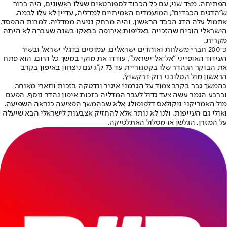
הפתיחה. מצד שני, עם כל הכבוד לספורטאים שעלו ראשונים, היה ברור
ש"הדגים הכבדים", המועמדים האמיתיים למדליה, עדיין לא עלו לבמה.
אתמול עלה הדג הכבד הראשון, והיה מרחק נגיעה ממדליה. למרות ההפסד,
הישראלי הוכיח שהזכייה באליפות אירופה בבאקו בשנה שעברה לא היתה
מקרית.
כ־200 חברי משלחת ואוהדים ישראלים, עמוסים בדגלי ישראל ובשיר
העידוד האופייני "אל־אל־ישראל", עודדו את מוקי במשך כל היום. הוא פתח
את הבוקר הנהדר שלו בקטגוריית עד 73 ק"ג עם ניצחון באיפון בקרב
הראשון מול הסלובני רוק דרקשיץ'.
בהמשך גבר בקרב צמוד על הגרמני איגור ונדטקה בזכות ווזארי מאוחר,
וברבע הגמר עשה צעד גדול לעבר המדליה בזכות איפון נהדר נוסף, הפעם
מול האמריקני ניקולאס דלפופולו. אלא שבהמשך הפציעה כנראה השפיעה,
ואולי גם העייפות, ולנו לא נותר אלא להחזיק אצבעות לישראלי הבא שיעלה
על המזרן, הגלשן או מסלול האתלטיקה.