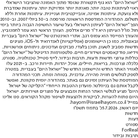
"ישראל היום" הוא גוף תקשורת שנוסד מתוך האמונה שהציבור הישראלי
ראוי לעיתונות טובה יותר, מאוזנת יותר ומדויקת יותר. עיתונות שמדברת
ולא צועקת. עיתונות אמינה, אובייקטיבית ועניינית. עיתונות אחרת וללא
תשלום. המהדורה המודפסת הראשונה פורסמה ב-30 ביולי 2007, וב-2010
הפך "ישראל היום" לעיתון הישראלי בעל שיעור החשיפה הגבוה ביותר בימי
חול. מו"ל העיתון היא ד"ר מרים אדלסון. העורך הראשי הוא עמר לחמנוביץ,
והעורך המייסד הוא עמוס רגב. אתרי האינטרנט של "ישראל היום" בעברית
ובאנגלית, כמו כן היישומונים (אפליקציות) לאנדרואיד ול-iOS, מציגים
חדשות מסביב לשעון, תוכן בלעדי, מבזקים ועדכונים, ניתוחים ופרשנויות,
וידיאו, פודקאסטים ושידורים חיים. פלטפורמות הדיגיטל של "ישראל היום"
כוללות ערוצי חדשות ודעות, תרבות ובידור, לייף סטייל, טכנולוגיה, ספורט,
כלכלה וצרכנות, בריאות, חיילים, אוכל, יהדות, תיירות ורכב. ב-2021 עלו
לאוויר האתר החדש והיישומון החדש של "ישראל היום" בעברית, במטרה
לספק לגולשים חוויה מהירה, עדכנית, בטוחה ונוחה. תכני המהדורה
המודפסת של העיתון זמינים גם באתר, במהדורה יומית מקוונת, ואפשר
לקבל אותם גם בניוזלטר. מועדון ההטבות הייחודי "הקליקה של ישראל
היום" מציע לגולשי האתר הנחות ומבצעים על מוצרים ושירותים. ישראל
היום פתוח להערות, לביקורת ולהצעות לשיפור מקהל הקוראים. פנו אלינו
במייל hayom@israelhayom.co.il.
יום ראשון, 5.7.2026
כ' בתמוז תשפ"ו
חדשות
דעות
ספורט
ForReal
תרבות ובידור