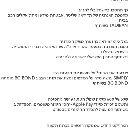
כך תחסכו בחשמל בלי להזיע
מהפכת האנרגיה של תדיראן: שליטה, אבטחת מידע וניהול אקלים חכם
בבית
בשיתוף TADIRAN
בצל איומי איראן: כך נערך משק האנרגיה
פסגת האנרגיה במעמד שגריר ארה"ב, שר האנרגיה ובכירי התעשייה
בישראל ובעולם
בשיתוף המכון הישראלי לאנרגיה ולסביבה
צובעים את הבית? אל תעשו את הטעות הזו
מומחה BG BOND עושה סדר על המדפים ומציג את מותג הצבע SIMPLY
בשיתוף BG BOND
שיא של 600 מיליון שקל: הטוטו עושה מהפיכה
יחסי הימור משופרים, הפקדות ב-Apple Pay ותשלום זכיות מיידי
בשיתוף המועצה להסדר ההימורים בספורט
הפרויקט החדש שמסקרן רוכשים בפתח תקווה