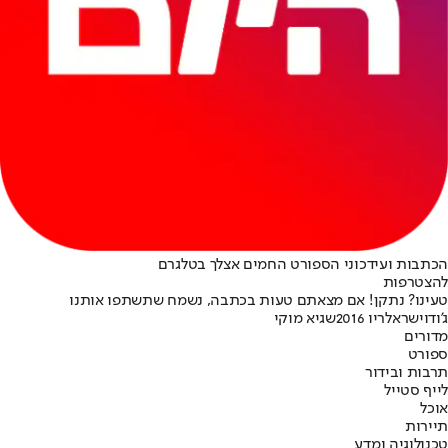
הכתבות ועידכוני הספורט החמים אצלך בטלגרם
להצטרפות
טעינו? נתקן! אם מצאתם טעות בכתבה, נשמח שתשתפו אותנו
ג'ודו
ישראל
ריו 2016
שגיא מוקי
מדורים
ספורט
תרבות ובידור
לייף סטייל
אוכל
תיירות
טכנולוגיה ומדע