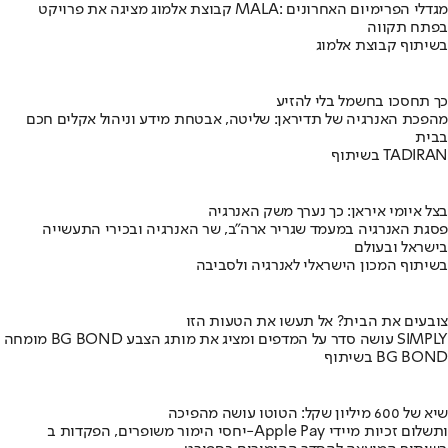
קבוצת אלמוג מציגה את פרויקט MALA: מגדלי הפרימיום האחרונים
בפתח תקווה
בשיתוף קבוצת אלמוג
כך תחסכו בחשמל בלי להזיע
מהפכת האנרגיה של תדיראן: שליטה, אבטחת מידע וניהול אקלים חכם
בבית
בשיתוף TADIRAN
בצל איומי איראן: כך נערך משק האנרגיה
פסגת האנרגיה במעמד שגריר ארה"ב, שר האנרגיה ובכירי התעשייה
בישראל ובעולם
בשיתוף המכון הישראלי לאנרגיה ולסביבה
צובעים את הבית? אל תעשו את הטעות הזו
מומחה BG BOND עושה סדר על המדפים ומציג את מותג הצבע SIMPLY
בשיתוף BG BOND
שיא של 600 מיליון שקל: הטוטו עושה מהפיכה
יחסי הימור משופרים, הפקדות ב-Apple Pay ותשלום זכיות מיידי