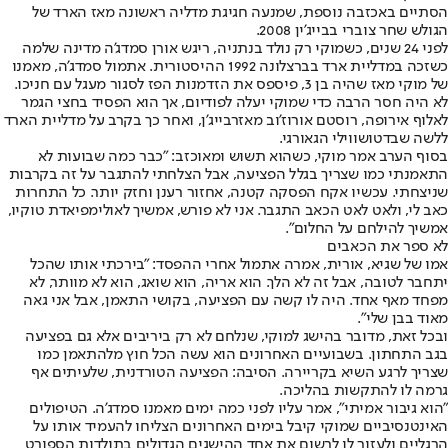
הסתיים באכזבה נוספת, שמנעה חגיגת מדליה ראשונה מאז הארד של
הגולש שחר צוברי בבייג'ין 2008.
לפני 24 שנים, כשמוקי רק נולד בנתניה, ריגש אורן סמדג'ה מדינה שלמה
כשזכה במדליית ארד בברצלונה 1992 ההיסטורית. אתמול סמדג'ה, מאמנו
של מוקי מאז שהיה בן 3, פיספס את הזדמנות הפז לסגור מעגל עם חניכו.
לא היה חסר הרבה כדי שמוקי יעלה לפודיום, אך הוא הפסיד בחצי הגמר
לאלוף אירופה, רוסטם אורוז'וב מאזרבייג'ן, ואחר כך בקרב על מדליית הארד
ללשה שבדטושווילי הגאורגי.
בסוף הערב אמר מוקי, כשהוא תשוש ומאוכזב: "כבר כמה שבועות לא
התאמנתי כמו שצריך בגלל הפציעה, אבל הצלחתי להתגבר על זה בקרבות
שניצחתי. עכשיו אקח הפסקה קטנה, אחזור רענן וחזק יותר. כל התחרות
כאב לי, ולאט לאט הכאב התגבר. אני לא פורש, אמשיך לאולימפיאדת טוקיו,
אמשיך להילחם על החלום".
לא ספר את הכאבים
אמו של שגיא, אורית, אמרה אתמול אחרי ההפסד: "בירכתי אותו שהכל
יתחבר לטובה, אבל זה לא הלך. הוא אריה, הוא שואג, הוא לא מוותר, לא
מפחד מאף אחד. היה לו קשה עם הפציעה, בקושי התאמן, אבל אני גאה
מאוד בבן שלי".
ובכל זאת, מדובר בהישג למוקי, שנלחם לא רק ביריבים אלא גם בפציעה
בגב התחתון. בשבועיים האחרונים הוא עשה הכל חוץ מלהתאמן כמו
שצריך לרגע השיא בקריירה. הסיבה: הפציעה הטורדנית, שלעיתים אף
גרמה לו להתקשות בהליכה.
"הוא גיבור אמיתי", אמר עליו לפני כמה ימים מאמנו סמדג'ה. הטיפולים
האינטנסיביים שמוקי קיבל בימים האחרונים הצליחו להעמיד אותו על
הרגליים ולעזור לו לרשום את אחד ההישגים הגדולים בתולדות הספורט