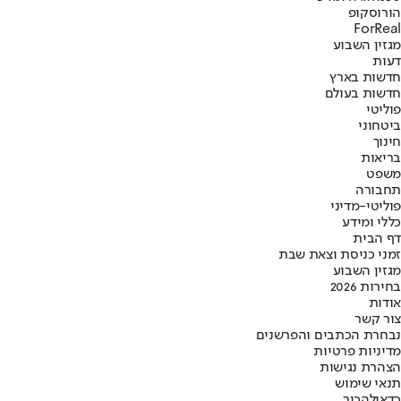
הורוסקופ
ForReal
מגזין השבוע
דעות
חדשות בארץ
חדשות בעולם
פוליטי
ביטחוני
חינוך
בריאות
משפט
תחבורה
פוליטי-מדיני
כללי ומידע
דף הבית
זמני כניסת וצאת שבת
מגזין השבוע
בחירות 2026
אודות
צור קשר
נבחרת הכתבים והפרשנים
מדיניות פרטיות
הצהרת נגישות
תנאי שימוש
כדאי
להכיר